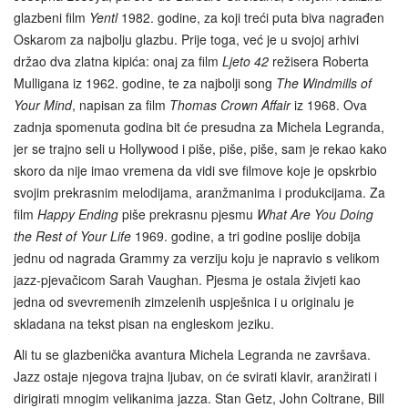
glazbeni film
Yentl
1982. godine, za koji treći puta biva nagrađen
Oskarom za najbolju glazbu. Prije toga, već je u svojoj arhivi
držao dva zlatna kipića: onaj za film
Ljeto 42
režisera Roberta
Mulligana iz 1962. godine, te za najbolji song
The Windmills of
Your Mind
, napisan za film
Thomas Crown Affair
iz 1968. Ova
zadnja spomenuta godina bit će presudna za Michela Legranda,
jer se trajno seli u Hollywood i piše, piše, piše, sam je rekao kako
skoro da nije imao vremena da vidi sve filmove koje je opskrbio
svojim prekrasnim melodijama, aranžmanima i produkcijama. Za
film
Happy Ending
piše prekrasnu pjesmu
What Are You Doing
the Rest of Your Life
1969. godine, a tri godine poslije dobija
jednu od nagrada Grammy za verziju koju je napravio s velikom
jazz-pjevačicom Sarah Vaughan. Pjesma je ostala živjeti kao
jedna od svevremenih zimzelenih uspješnica i u originalu je
skladana na tekst pisan na engleskom jeziku.
Ali tu se glazbenička avantura Michela Legranda ne završava.
Jazz ostaje njegova trajna ljubav, on će svirati klavir, aranžirati i
dirigirati mnogim velikanima jazza. Stan Getz, John Coltrane, Bill