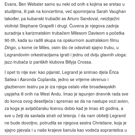
Evans, Ben Webster samo su neki od onih s kojima se sretao u
studijima, ili pak na koncertima, već spominjana Sarah Vaughan
također, pa kubanski trubački as Arturo Sandoval, neizbježni
violinist Stephane Grapelli i drugi. Čuvena je njegova zadnja
suradnja s karizmatskim trubačem Milesom Davisom s početka
90-tih, kada su radili skupa na opskurnom australskom filmu
Dingo
, u kome će Miles, osim što će odsvirati sjajno trubu, u
Legrandovim orkestracijama igrati i jednu od dviju glavnih uloga:
jazz-trubača iz pariških klubova Billyja Crossa.
I opet to nije sve: kao pijanist, Legrand je snimao djela Érica
Satiea i Aaronda Coplanda, jedno se vrijeme okrenuo i
glazbenom teatru pa je iza njega ostalo više broadwayskih
uspjeha ili onih na West Andu. Imao je ispunjen dnevnik rada sve
do konca ovog desetljeća i spremao se da na nastupe vozi avion,
za koga je avijatičarsku licencu dobio kad je imao 40 godina, a
sve u želji da savlada strah od letenja. I da nam obitelji Legrand
ne bude dovoljno, potrudila se njegova sestra Christiane, koja je
sjajno pjevala i u naše krajeve banula kao vodeća sopranistica u