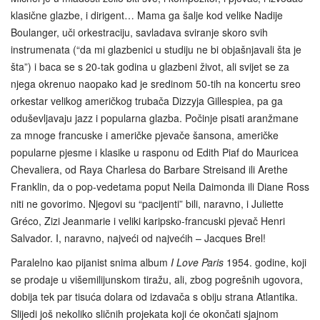
klasične glazbe, i dirigent… Mama ga šalje kod velike Nadije
Boulanger, uči orkestraciju, savladava sviranje skoro svih
instrumenata (“da mi glazbenici u studiju ne bi objašnjavali šta je
šta”) i baca se s 20-tak godina u glazbeni život, ali svijet se za
njega okrenuo naopako kad je sredinom 50-tih na koncertu sreo
orkestar velikog američkog trubača Dizzyja Gillespiea, pa ga
oduševljavaju jazz i popularna glazba. Počinje pisati aranžmane
za mnoge francuske i američke pjevače šansona, američke
popularne pjesme i klasike u rasponu od Edith Piaf do Mauricea
Chevaliera, od Raya Charlesa do Barbare Streisand ili Arethe
Franklin, da o pop-vedetama poput Neila Daimonda ili Diane Ross
niti ne govorimo. Njegovi su “pacijenti” bili, naravno, i Juliette
Gréco, Zizi Jeanmarie i veliki karipsko-francuski pjevač Henri
Salvador. I, naravno, najveći od najvećih – Jacques Brel!
Paralelno kao pijanist snima album
I Love Paris
1954. godine, koji
se prodaje u višemilijunskom tiražu, ali, zbog pogrešnih ugovora,
dobija tek par tisuća dolara od izdavača s obiju strana Atlantika.
Slijedi još nekoliko sličnih projekata koji će okončati sjajnom