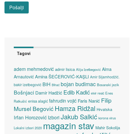
Tagovi
adem mehmedović
Alma
admir lisica
Alija Izetbegović
Amina ŠEĆEROVIĆ-KAŞLI
Arnautović
Amir Sijamhodžić.
bojan budimac
BiH
bakir izetbegović
Bosanski jezik
Bihać
Edib Kadić
Bošnjaci
Damir Hadžić
elvir resić
Enes
Filip
fahrudin vojić
Faris Nanić
enisa alagić
Ratkušić
Hamza Ridžal
Mursel Begović
Hrvatska
Jakub Salkić
Irfan Horozović
Izbori
korona virus
magazin stav
Mahir Sokolija
Lokalni izbori 2020