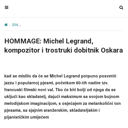
T
T
o
o
g
g
204
HOMMAGE: Michel Legrand, kompozitor i trostruki dobitnik Os
g
g
l
l
HOMMAGE: Michel Legrand,
e
e
n
n
kompozitor i trostruki dobitnik Oskara
a
a
v
v
i
i
g
g
kad se mislilo da će se Michel Legrand potpuno posvetiti
a
a
jazzu i popularnoj pjesmi, početkom 60-tih nadire tzv.
t
t
francuski filmski novi val. Tko će biti bolji od njega da se
i
i
uključi kao skladatelj, dajući maksimum sa svojom bujnom
o
o
melodijskom imaginacijom, s osjećajem za melankolični ton
n
n
pjesama, sa sjajnim aranžerskim, skladateljskim i
pijanističkim umijećem