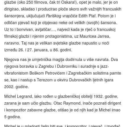
glazbe (oko 250 filmova, čak tri Oskara!), opet je malo, jer je on
dirigirao, skladao i producirao ploče skoro svih važnijih francuskih
šansonjera, uključujući
Pariškog vrapčića
Edith Piaf. Potom je i
odličan pjevač koji je otpjevao neke od velikih (svojih) šansona.
Uz to i bonvivan, avijatičar…, najveći kada je riječ o francuskoj
filmskoj glazbi i njenim protagonistima, uz Mauricea Jarrea,
naravno. Taj nas je velikan svjetske glazbe napustio u noći
između 26. i 27. januara, u 86. godini.
Njegova nas je umjetnička magija dodirnula u više navrata. Dva
njegova boravka u Zagrebu i Dubrovniku i suradnje s jazz-
vibrafonistom Boškom Petrovićem i Zagrebačkim solistima pamte
se, kao i nastup s Terezom u okviru Dubrovačkih ljetnih igara
2002. godine.
Michel Legrand, iako rođen u glazbeničkoj obitelji 1932. godine,
zarana je sam učio glazbu. Otac Raymond, inače poznati dirigent
i kompozitor zabavne glazbe, otišao je od njih kad je Michel imao
5 godina.
Michel je u mladosti želio biti sve, i kompozitor, i pjevač, i izvođač