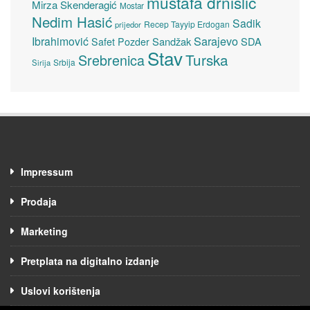
mustafa drnišlić
Mirza Skenderagić
Mostar
Nedim Hasić
Sadik
Recep Tayyip Erdogan
prijedor
Sarajevo
Ibrahimović
Sandžak
SDA
Safet Pozder
Stav
Turska
Srebrenica
Srbija
Sirija
Impressum
Prodaja
Marketing
Pretplata na digitalno izdanje
Uslovi korištenja