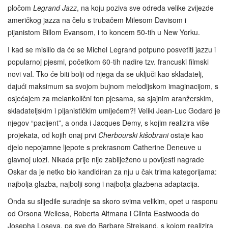
pločom
Legrand Jazz
, na koju poziva sve odreda velike zvijezde
američkog jazza na čelu s trubačem Milesom Davisom i
pijanistom Billom Evansom, i to koncem 50-tih u New Yorku.
I kad se mislilo da će se Michel Legrand potpuno posvetiti jazzu i
popularnoj pjesmi, početkom 60-tih nadire tzv. francuski filmski
novi val. Tko će biti bolji od njega da se uključi kao skladatelj,
dajući maksimum sa svojom bujnom melodijskom imaginacijom, s
osjećajem za melankolični ton pjesama, sa sjajnim aranžerskim,
skladateljskim i pijanističkim umijećem?! Veliki Jean-Luc Godard je
njegov “pacijent”, a onda i Jacques Demy, s kojim realizira više
projekata, od kojih onaj prvi
Cherbourski kišobrani
ostaje kao
djelo nepojamne ljepote s prekrasnom Catherine Deneuve u
glavnoj ulozi. Nikada prije nije zabilježeno u povijesti nagrade
Oskar da je netko bio kandidiran za nju u čak trima kategorijama:
najbolja glazba, najbolji song i najbolja glazbena adaptacija.
Onda su slijedile suradnje sa skoro svima velikim, opet u rasponu
od Orsona Wellesa, Roberta Altmana i Clinta Eastwooda do
Josepha Loseya, pa sve do Barbare Streisand, s kojom realizira