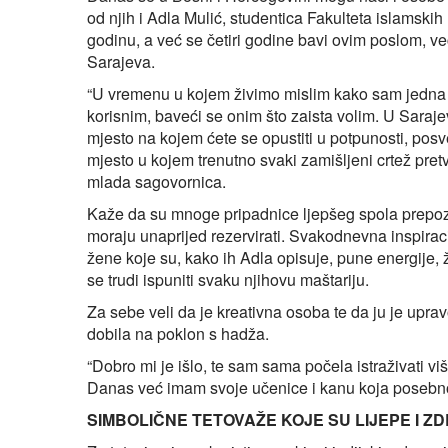
od njih i Adla Mulić, studentica Fakulteta islamski
godinu, a već se četiri godine bavi ovim poslom, v
Sarajeva.
“U vremenu u kojem živimo mislim kako sam jedna od
korisnim, baveći se onim što zaista volim. U Saraje
mjesto na kojem ćete se opustiti u potpunosti, posveti
mjesto u kojem trenutno svaki zamišljeni crtež pre
mlada sagovornica.
Kaže da su mnoge pripadnice ljepšeg spola prepozna
moraju unaprijed rezervirati. Svakodnevna inspiraci
žene koje su, kako ih Adla opisuje, pune energije,
se trudi ispuniti svaku njihovu maštariju.
Za sebe veli da je kreativna osoba te da ju je upra
dobila na poklon s hadža.
“Dobro mi je išlo, te sam sama počela istraživati v
Danas već imam svoje učenice i kanu koja posebno 
SIMBOLIČNE TETOVAŽE KOJE SU LIJEPE I Z