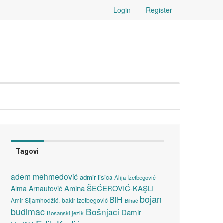
Login
Register
Tagovi
adem mehmedović
admir lisica
Alija Izetbegović
Amina ŠEĆEROVIĆ-KAŞLI
Alma Arnautović
bojan
BiH
Amir Sijamhodžić.
bakir izetbegović
Bihać
budimac
Bošnjaci
Damir
Bosanski jezik