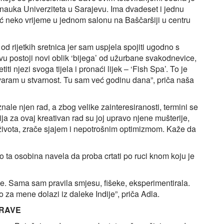
h nauka Univerziteta u Sarajevu. Ima dvadeset i jednu
eć neko vrijeme u jednom salonu na Baščaršiji u centru
 rijetkih sretnica jer sam uspjela spojiti ugodno s
vu postoji novi oblik ‘bijega’ od užurbane svakodnevice,
ti njezi svoga tijela i pronaći lijek – ‘Fish Spa’. To je
tvaram u stvarnost. Tu sam već godinu dana”, priča naša
le njen rad, a zbog velike zainteresiranosti, termini se
ja za ovaj kreativan rad su joj upravo njene mušterije,
 života, zrače sjajem i nepotrošnim optimizmom. Kaže da
vo ta osobina navela da proba crtati po ruci knom koju je
iše. Sama sam pravila smjesu, fišeke, eksperimentirala.
za mene dolazi iz daleke Indije”, priča Adla.
DRAVE