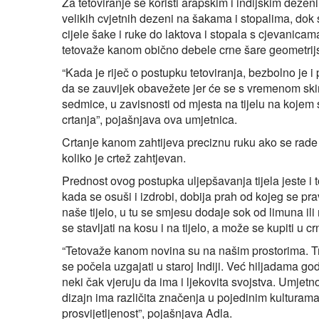
Za tetoviranje se koristi arapskim i indijskim dez
velikih cvjetnih dezeni na šakama i stopalima, dok s
cijele šake i ruke do laktova i stopala s cjevanicama
tetovaže kanom obično debele crne šare geometrijs
“Kada je riječ o postupku tetoviranja, bezbolno je i 
da se zauvijek obavežete jer će se s vremenom skinu
sedmice, u zavisnosti od mjesta na tijelu na kojem
crtanja”, pojašnjava ova umjetnica.
Crtanje kanom zahtijeva preciznu ruku ako se rade t
koliko je crtež zahtjevan.
Prednost ovog postupka uljepšavanja tijela jeste i to
kada se osuši i izdrobi, dobija prah od kojeg se pr
naše tijelo, u tu se smjesu dodaje sok od limuna il
se stavljati na kosu i na tijelo, a može se kupiti u c
“Tetovaže kanom novina su na našim prostorima. Tra
se počela uzgajati u staroj Indiji. Već hiljadama 
neki čak vjeruju da ima i ljekovita svojstva. Umjetno
dizajn ima različita značenja u pojedinim kulturama:
prosvijetljenost”, pojašnjava Adla.