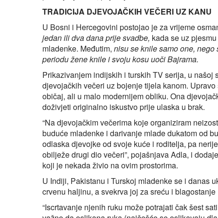
TRADICIJA DJEVOJAČKIH VEČERI UZ KANU
U Bosni i Hercegovini postojao je za vrijeme osman
jedan ili dva dana prije svadbe,
kada se uz pjesmu i
mladenke. Međutim,
nisu se knile samo one, nego 
periodu žene knile i svoju kosu uoči Bajrama.
Prikazivanjem indijskih i turskih TV serija, u našoj 
djevojačkih večeri uz bojenje tijela kanom. Upravo s
običaj, ali u malo modernijem obliku. Ona djevojač
doživjeti originalno iskustvo prije ulaska u brak.
“Na djevojačkim večerima koje organiziram neizost
buduće mladenke i darivanje mlade dukatom od bud
odlaska djevojke od svoje kuće i roditelja, pa nerije
obilježe drugi dio večeri”, pojašnjava Adla, i dodaje
koji je nekada živio na ovim prostorima.
U Indiji, Pakistanu i Turskoj mladenke se i danas 
crvenu haljinu, a svekrva joj za sreću i blagostanje 
“Iscrtavanje njenih ruku može potrajati čak šest sati
važno da oslikana ruka (najčešće se oslikavaju dla