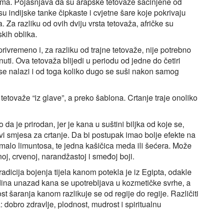
enima. Pojašnjava da su arapske tetovaže sačinjene od
u indijske tanke čipkaste i cvjetne šare koje pokrivaju
. Za razliku od ovih dviju vrsta tetovaža, afričke su
kih oblika.
privremeno i, za razliku od trajne tetovaže, nije potrebno
ti. Ova tetovaža blijedi u periodu od jedne do četiri
 se nalazi i od toga koliko dugo se suši nakon samog
etovaže “iz glave”, a preko šablona. Crtanje traje onoliko
 da je prirodan, jer je kana u suštini biljka od koje se,
avi smjesa za crtanje. Da bi postupak imao bolje efekte na
i malo limuntosa, te jedna kašičica meda ili šećera. Može
rnoj, crvenoj, narandžastoj i smeđoj boji.
dicija bojenja tijela kanom potekla je iz Egipta, odakle
godina unazad kana se upotrebljava u kozmetičke svrhe, a
st šaranja kanom razlikuje se od regije do regije. Različiti
 dobro zdravlje, plodnost, mudrost i spiritualnu