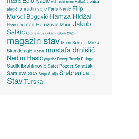
Edib Kadić
Hadžić
enisa
elvir resić
Enes Ratkušić
Filip
fahrudin vojić
Faris Nanić
alagić
Hamza Ridžal
Mursel Begović
Jakub
Irfan Horozović
Izbori
Hrvatska
Salkić
Lokalni izbori 2020
korona virus
magazin stav
Mirza
Mahir Sokolija
mustafa drnišlić
Skenderagić
Mostar
Nedim Hasić
Recep Tayyip Erdogan
prijedor
Sadik Ibrahimović
Sandžak
Safet Pozder
Srebrenica
Sarajevo
SDA
Srbija
Sirija
Stav
Turska