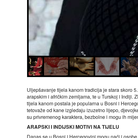
Uljepšavanje tijela kanom tradicija je stara skoro
arapskim i afričkim zemljama, te u Turskoj i Indiji.
tijela kanom postala je popularna u Bosni i Herce
tetovaže od kane izgledaju izuzetno lijepo, djevojke
su privremenog karaktera, bezbolne i mogu ih mijen
ARAPSKI I INDIJSKI MOTIVI NA TIJELU
Danas se u Bosni i Hercegovini mogu naći i osobe 