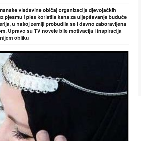
smanske vladavine običaj organizacija djevojačkih
 uz pjesmu i ples koristila kana za uljepšavanje buduće
erija, u našoj zemlji probudila se i davno zaboravljena
nom. Upravo su TV novele bile motivacija i inspiracija
rnijem obliku