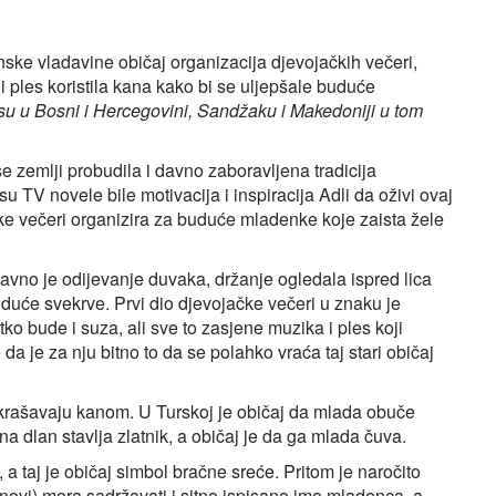
ske vladavine običaj organizacija djevojačkih večeri,
 ples koristila kana kako bi se uljepšale buduće
su u Bosni i Hercegovini, Sandžaku i Makedoniji u tom
se zemlji probudila i davno zaboravljena tradicija
u TV novele bile motivacija i inspiracija Adli da oživi ovaj
ke večeri organizira za buduće mladenke koje zaista žele
avno je odijevanje duvaka, držanje ogledala ispred lica
uće svekrve. Prvi dio djevojačke večeri u znaku je
tko bude i suza, ali sve to zasjene muzika i ples koji
 da je za nju bitno to da se polahko vraća taj stari običaj
ukrašavaju kanom. U Turskoj je običaj da mlada obuče
na dlan stavlja zlatnik, a običaj je da ga mlada čuva.
, a taj je običaj simbol bračne sreće. Pritom je naročito
novi) mora sadržavati i sitno ispisano ime mladenca, a