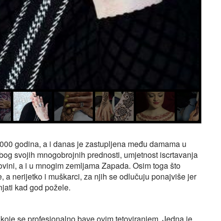
 5.000 godina, a i danas je zastupljena među damama u
 Zbog svojih mnogobrojnih prednosti, umjetnost iscrtavanja
govini, a i u mnogim zemljama Zapada. Osim toga što
, a nerijetko i muškarci, za njih se odlučuju ponajviše jer
jati kad god požele.
koje se profesionalno bave ovim tetoviranjem. Jedna je