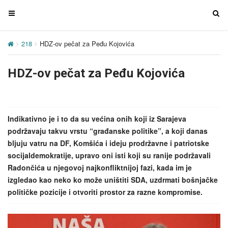
T
T
o
o
g
g
218
HDZ-ov pečat za Peđu Kojovića
g
g
l
l
HDZ-ov pečat za Peđu Kojovića
e
e
n
n
a
a
v
v
Indikativno je i to da su većina onih koji iz Sarajeva
i
i
podržavaju takvu vrstu “građanske politike”, a koji danas
g
g
bljuju vatru na DF, Komšića i ideju prodržavne i patriotske
a
a
socijaldemokratije, upravo oni isti koji su ranije podržavali
t
t
Radončića u njegovoj najkonfliktnijoj fazi, kada im je
i
i
izgledao kao neko ko može uništiti SDA, uzdrmati bošnjačke
o
o
političke pozicije i otvoriti prostor za razne kompromise.
n
n