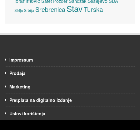
Sarajevo
Ibrahimović
Sandžak
SDA
Safet Pozder
Stav
Turska
Srebrenica
Srbija
Sirija
Impressum
Prodaja
Marketing
Pretplata na digitalno izdanje
Uslovi korištenja