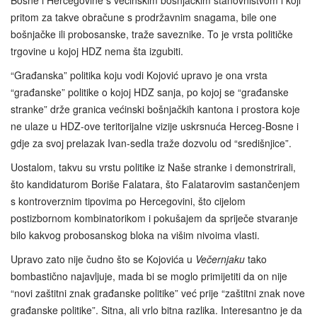
Bosne i Hercegovine s većinskim bošnjačkim stanovništvom i koji
pritom za takve obračune s prodržavnim snagama, bile one
bošnjačke ili probosanske, traže saveznike. To je vrsta političke
trgovine u kojoj HDZ nema šta izgubiti.
“Građanska” politika koju vodi Kojović upravo je ona vrsta
“građanske” politike o kojoj HDZ sanja, po kojoj se “građanske
stranke” drže granica većinski bošnjačkih kantona i prostora koje
ne ulaze u HDZ-ove teritorijalne vizije uskrsnuća Herceg-Bosne i
gdje za svoj prelazak Ivan-sedla traže dozvolu od “središnjice”.
Uostalom, takvu su vrstu politike iz Naše stranke i demonstrirali,
što kandidaturom Boriše Falatara, što Falatarovim sastančenjem
s kontroverznim tipovima po Hercegovini, što cijelom
postizbornom kombinatorikom i pokušajem da spriječe stvaranje
bilo kakvog probosanskog bloka na višim nivoima vlasti.
Upravo zato nije čudno što se Kojovića u
Večernjaku
tako
bombastično najavljuje, mada bi se moglo primijetiti da on nije
“novi zaštitni znak građanske politike” već prije “zaštitni znak nove
građanske politike”. Sitna, ali vrlo bitna razlika. Interesantno je da