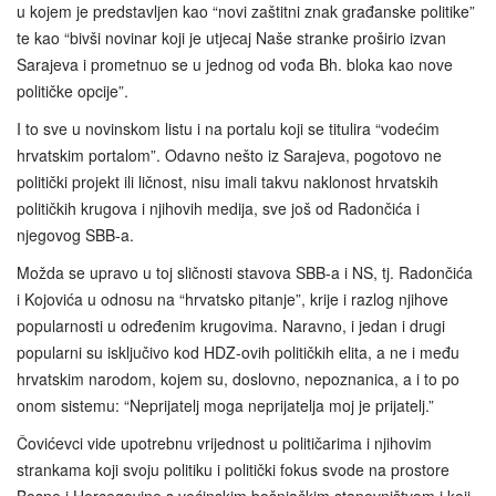
u kojem je predstavljen kao “novi zaštitni znak građanske politike”
te kao “bivši novinar koji je utjecaj Naše stranke proširio izvan
Sarajeva i prometnuo se u jednog od vođa Bh. bloka kao nove
političke opcije”.
I to sve u novinskom listu i na portalu koji se titulira “vodećim
hrvatskim portalom”. Odavno nešto iz Sarajeva, pogotovo ne
politički projekt ili ličnost, nisu imali takvu naklonost hrvatskih
političkih krugova i njihovih medija, sve još od Radončića i
njegovog SBB-a.
Možda se upravo u toj sličnosti stavova SBB-a i NS, tj. Radončića
i Kojovića u odnosu na “hrvatsko pitanje”, krije i razlog njihove
popularnosti u određenim krugovima. Naravno, i jedan i drugi
popularni su isključivo kod HDZ-ovih političkih elita, a ne i među
hrvatskim narodom, kojem su, doslovno, nepoznanica, a i to po
onom sistemu: “Neprijatelj moga neprijatelja moj je prijatelj.”
Čovićevci vide upotrebnu vrijednost u političarima i njihovim
strankama koji svoju politiku i politički fokus svode na prostore