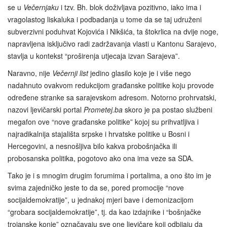
se u
Večernjaku
i tzv. Bh. blok doživljava pozitivno, iako ima i
vragolastog liskaluka i podbadanja u tome da se taj udruženi
subverzivni poduhvat Kojovića i Nikšića, ta štokrlica na dvije noge,
napravljena isključivo radi zadržavanja vlasti u Kantonu Sarajevo,
stavlja u kontekst “proširenja utjecaja izvan Sarajeva”.
Naravno, nije
Večernji list
jedino glasilo koje je i više nego
nadahnuto ovakvom redukcijom građanske politike koju provode
određene stranke sa sarajevskom adresom. Notorno prohrvatski,
nazovi ljevičarski portal
Prometej.ba
skoro je pa postao službeni
megafon ove “nove građanske politike” kojoj su prihvatljiva i
najradikalnija stajališta srpske i hrvatske politike u Bosni i
Hercegovini, a nesnošljiva bilo kakva probošnjačka ili
probosanska politika, pogotovo ako ona ima veze sa SDA.
Tako je i s mnogim drugim forumima i portalima, a ono što im je
svima zajedničko jeste to da se, pored promocije “nove
socijaldemokratije”, u jednakoj mjeri bave i demonizacijom
“grobara socijaldemokratije”, tj. da kao izdajnike i “bošnjačke
trojanske konje” označavaju sve one ljevičare koji odbijaju da