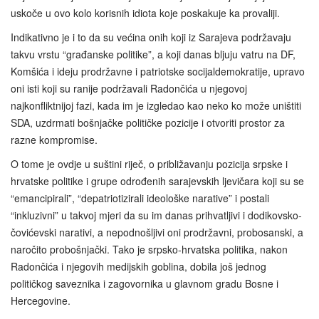
uskoče u ovo kolo korisnih idiota koje poskakuje ka provaliji.
Indikativno je i to da su većina onih koji iz Sarajeva podržavaju
takvu vrstu “građanske politike”, a koji danas bljuju vatru na DF,
Komšića i ideju prodržavne i patriotske socijaldemokratije, upravo
oni isti koji su ranije podržavali Radončića u njegovoj
najkonfliktnijoj fazi, kada im je izgledao kao neko ko može uništiti
SDA, uzdrmati bošnjačke političke pozicije i otvoriti prostor za
razne kompromise.
O tome je ovdje u suštini riječ, o približavanju pozicija srpske i
hrvatske politike i grupe odrođenih sarajevskih ljevičara koji su se
“emancipirali”, “depatriotizirali ideološke narative” i postali
“inkluzivni” u takvoj mjeri da su im danas prihvatljivi i dodikovsko-
čovićevski narativi, a nepodnošljivi oni prodržavni, probosanski, a
naročito probošnjački. Tako je srpsko-hrvatska politika, nakon
Radončića i njegovih medijskih goblina, dobila još jednog
političkog saveznika i zagovornika u glavnom gradu Bosne i
Hercegovine.