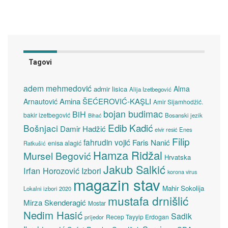
Tagovi
adem mehmedović
Alma
admir lisica
Alija Izetbegović
Amina ŠEĆEROVIĆ-KAŞLI
Arnautović
Amir Sijamhodžić.
bojan budimac
BiH
bakir izetbegović
Bosanski jezik
Bihać
Edib Kadić
Bošnjaci
Damir Hadžić
elvir resić
Enes
Filip
fahrudin vojić
Faris Nanić
enisa alagić
Ratkušić
Hamza Ridžal
Mursel Begović
Hrvatska
Jakub Salkić
Irfan Horozović
Izbori
korona virus
magazin stav
Mahir Sokolija
Lokalni izbori 2020
mustafa drnišlić
Mirza Skenderagić
Mostar
Nedim Hasić
Sadik
Recep Tayyip Erdogan
prijedor