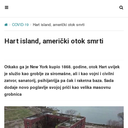
T
T
o
o
g
g
COVID-19
Hart island, američki otok smrti
g
g
l
l
Hart island, američki otok smrti
e
e
n
n
a
a
v
v
Otkako ga je New York kupio 1868. godine, otok Hart uvijek
i
i
je služio kao groblje za siromašne, ali i kao vojni i civilni
g
g
zatvor, sanatorij, psihijatrijja pa čak i raketna baza. Sada
a
a
dodaje novo poglavlje svojoj priči kao velika masovnu
t
t
grobnica
i
i
o
o
n
n