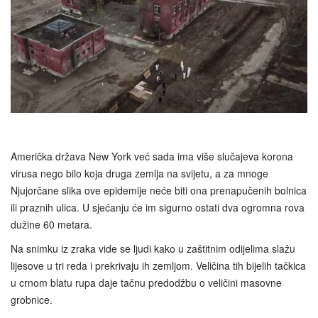
Američka država New York već sada ima više slučajeva korona
virusa nego bilo koja druga zemlja na svijetu, a za mnoge
Njujorčane slika ove epidemije neće biti ona prenapučenih bolnica
ili praznih ulica. U sjećanju će im sigurno ostati dva ogromna rova ​​
dužine 60 metara.
Na snimku iz zraka vide se ljudi kako u zaštitnim odijelima slažu
lijesove u tri reda i prekrivaju ih zemljom. Veličina tih bijelih tačkica
u crnom blatu rupa daje tačnu predodžbu o veličini masovne
grobnice.