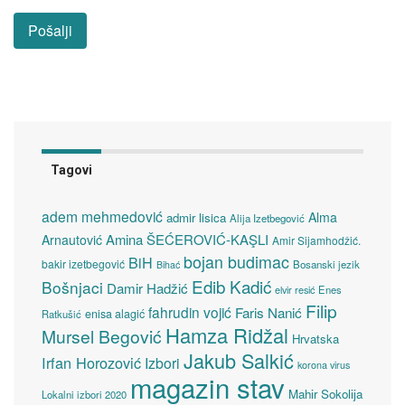
Tagovi
adem mehmedović
Alma
admir lisica
Alija Izetbegović
Amina ŠEĆEROVIĆ-KAŞLI
Arnautović
Amir Sijamhodžić.
bojan budimac
BiH
bakir izetbegović
Bosanski jezik
Bihać
Edib Kadić
Bošnjaci
Damir Hadžić
elvir resić
Enes
Filip
fahrudin vojić
Faris Nanić
enisa alagić
Ratkušić
Hamza Ridžal
Mursel Begović
Hrvatska
Jakub Salkić
Irfan Horozović
Izbori
korona virus
magazin stav
Mahir Sokolija
Lokalni izbori 2020