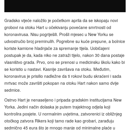
Gradsko vijeće naložilo je početkom aprila da se iskopaju novi
grobovi na otoku Hart u očekivanju povećane smrtnosti od
koronavirusa. Nisu pogriješili. Prošli mjesec u New Yorku se
udvostručio broj preminulih. Pogrebne su kuće prepune, a bolnice
koriste kamione hladnjače za spremanje tijela. Uobičajeni
postupak je da, kada niko ne zatraži tijelo, nakon 30 dana postaje
vlasništvo grada. Prvo, ono se prenosi u medicinsku školu kako bi
se koristio u nastavi. Kasnije završava na otoku. Međutim,
koronavirus je prisilio nadležne da ti rokovi budu skraćeni i sada
mrtvac može završiti pokopan na otoku Hart nakon samo dvije
sedmice.
Ostrvo Hart je nenaseljeno i pripada gradskim institucijama New
Yorka. Jedini način dolaska je putem trajektnog odjela koji
kontrolira posjete. U normalnim uvjetima, zatvorenici iz obližnjeg
otočkog zatvora Rikers koji tamo rade kao grobari, zarađuju
sedmično 45 eura što je mnogo manje od minimalne plaće u