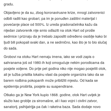
gradu.
Objavljeno je da su, zbog koronavirusne krize, mnogi zatvorenici
odbili raditi kao grobari, pa im je ponuđen zaštitni materijal i
povećanje place od 500%. Iz ureda gradonačelnika kažu da
nijedan zatvorenik nije smio odlaziti na otok Hart od prošle
sedmice i priznaju da je trebalo zaposliti određeno osoblje kako bi
ljudi bili pokopali svaki dan, a ne sedmično, kao što je to bio slučaj
do sada.
Grobovi na otoku Hart nemaju imena, iako se vodi zapis o
sahranama još od 1980-ih koji omogućuje nekim porodicama da
posjete voljene. Do prije pet godina niko nije mogao posjetiti otok,
ali je tužba prisilila lokalnu vlast da posjete organizira tako da se
barem rodbina pokopanih može približiti mjestu. Od kada se
epidemija proširila, posjete su suspendirane.
Otkako ga je New York kupio 1868. godine, otok Hart uvijek je
služio kao groblje za siromašne, ali i kao vojni i civilni zatvor,
sanatorij, psihijatrijja pa čak i raketna baza. Sada dodaje novo