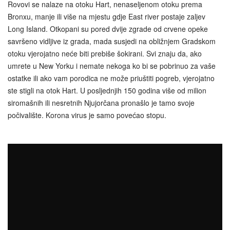
Rovovi se nalaze na otoku Hart, nenaseljenom otoku prema
Bronxu, manje ili više na mjestu gdje East river postaje zaljev
Long Island. Otkopani su pored dvije zgrade od crvene opeke
savršeno vidljive iz grada, mada susjedi na obližnjem Gradskom
otoku vjerojatno neće biti prebiše šokirani. Svi znaju da, ako
umrete u New Yorku i nemate nekoga ko bi se pobrinuo za vaše
ostatke ili ako vam porodica ne može priuštiti pogreb, vjerojatno
ste stigli na otok Hart. U posljednjih 150 godina više od milion
siromašnih ili nesretnih Njujorčana pronašlo je tamo svoje
počivalište. Korona virus je samo povećao stopu.