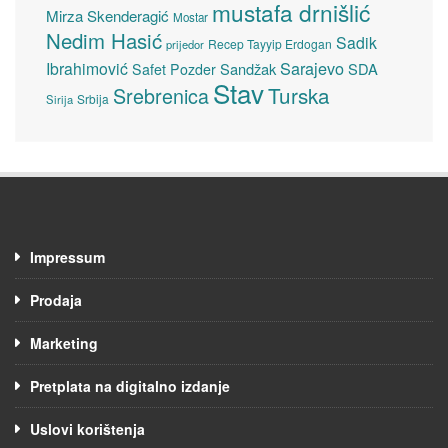
mustafa drnišlić
Mirza Skenderagić
Mostar
Nedim Hasić
Sadik
Recep Tayyip Erdogan
prijedor
Sarajevo
Ibrahimović
Sandžak
SDA
Safet Pozder
Stav
Turska
Srebrenica
Srbija
Sirija
Impressum
Prodaja
Marketing
Pretplata na digitalno izdanje
Uslovi korištenja