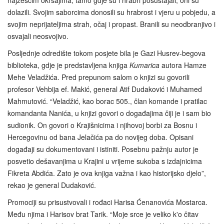
dolazili. Svojim saborcima donosili su hrabrost i vjeru u pobjedu, a
svojim neprijateljima strah, očaj i propast. Branili su neodbranjivo i
osvajali neosvojivo.
Posljednje odredište tokom posjete bila je Gazi Husrev-begova
biblioteka, gdje je predstavljena knjiga
Kumarica
autora Hamze
Mehe Veladžića. Pred prepunom salom o knjizi su govorili
profesor Vehbija ef. Makić, general Atif Dudaković i Muhamed
Mahmutović. “Veladžić, kao borac 505., član komande i pratilac
komandanta Nanića, u knjizi govori o događajima čiji je i sam bio
sudionik. On govori o Krajišnicima i njihovoj borbi za Bosnu i
Hercegovinu od bana Jelačića pa do novijeg doba. Opisani
događaji su dokumentovani i istiniti. Posebnu pažnju autor je
posvetio dešavanjima u Krajini u vrijeme sukoba s izdajnicima
Fikreta Abdića. Zato je ova knjiga važna i kao historijsko djelo”,
rekao je general Dudaković.
Promociji su prisustvovali i rođaci Harisa Ćenanovića Mostarca.
Među njima i Harisov brat Tarik. “Moje srce je veliko k'o čitav