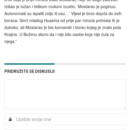
Izišao je tužan i teškom mukom izustio: ‘Mostarac je poginuo.
Autonomaši su ispalili zolju ili osu…’ Vijest je brzo doprla do svih
boraca. Smrt mladog Huseina od prije par minuta potresla ih je
duboko, ali Mostarac je bio komandir i borac kojeg je znalo pola
Krajine. U Bužimu skoro da i nije bilo osobe koja nije čula za
njega.”
PRIDRUŽITE SE DISKUSIJI