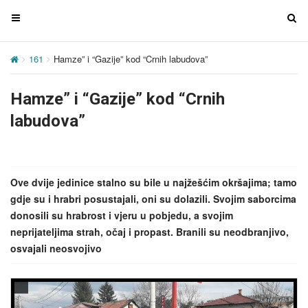
T
T
o
o
g
g
161
Hamze” i “Gazije” kod “Crnih labudova”
g
g
l
l
Hamze” i “Gazije” kod “Crnih
e
e
n
n
labudova”
a
a
v
v
i
i
g
g
Ove dvije jedinice stalno su bile u najžešćim okršajima; tamo
a
a
gdje su i hrabri posustajali, oni su dolazili. Svojim saborcima
t
t
donosili su hrabrost i vjeru u pobjedu, a svojim
i
i
neprijateljima strah, očaj i propast. Branili su neodbranjivo,
o
o
osvajali neosvojivo
n
n