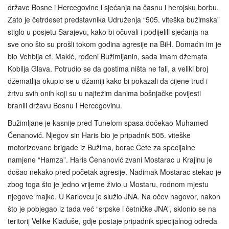
države Bosne i Hercegovine i sjećanja na časnu i herojsku borbu.
Zato je četrdeset predstavnika Udruženja “505. viteška bužimska”
stiglo u posjetu Sarajevu, kako bi očuvali i podijelili sjećanja na
sve ono što su prošli tokom godina agresije na BiH. Domaćin im je
bio Vehbija ef. Makić, rođeni Bužimljanin, sada imam džemata
Kobilja Glava. Potrudio se da gostima ništa ne fali, a veliki broj
džematlija okupio se u džamiji kako bi pokazali da cijene trud i
žrtvu svih onih koji su u najtežim danima bošnjačke povijesti
branili državu Bosnu i Hercegovinu.
Bužimljane je kasnije pred Tunelom spasa dočekao Muhamed
Ćenanović. Njegov sin Haris bio je pripadnik 505. viteške
motorizovane brigade iz Bužima, borac Čete za specijalne
namjene “Hamza”. Haris Ćenanović zvani Mostarac u Krajinu je
došao nekako pred početak agresije. Nadimak Mostarac stekao je
zbog toga što je jedno vrijeme živio u Mostaru, rodnom mjestu
njegove majke. U Karlovcu je služio JNA. Na očev nagovor, nakon
što je pobjegao iz tada već “srpske i četničke JNA”, sklonio se na
teritorij Velike Kladuše, gdje postaje pripadnik specijalnog odreda