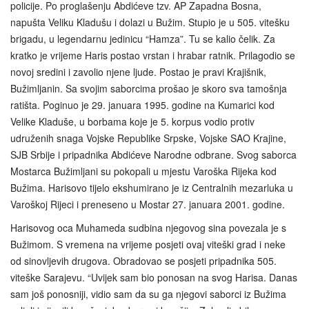
policije. Po proglašenju Abdićeve tzv. AP Zapadna Bosna,
napušta Veliku Kladušu i dolazi u Bužim. Stupio je u 505. vitešku
brigadu, u legendarnu jedinicu “Hamza”. Tu se kalio čelik. Za
kratko je vrijeme Haris postao vrstan i hrabar ratnik. Prilagodio se
novoj sredini i zavolio njene ljude. Postao je pravi Krajišnik,
Bužimljanin. Sa svojim saborcima prošao je skoro sva tamošnja
ratišta. Poginuo je 29. januara 1995. godine na Kumarici kod
Velike Kladuše, u borbama koje je 5. korpus vodio protiv
udruženih snaga Vojske Republike Srpske, Vojske SAO Krajine,
SJB Srbije i pripadnika Abdićeve Narodne odbrane. Svog saborca
Mostarca Bužimljani su pokopali u mjestu Varoška Rijeka kod
Bužima. Harisovo tijelo ekshumirano je iz Centralnih mezarluka u
Varoškoj Rijeci i preneseno u Mostar 27. januara 2001. godine.
Harisovog oca Muhameda sudbina njegovog sina povezala je s
Bužimom. S vremena na vrijeme posjeti ovaj viteški grad i neke
od sinovljevih drugova. Obradovao se posjeti pripadnika 505.
viteške Sarajevu. “Uvijek sam bio ponosan na svog Harisa. Danas
sam još ponosniji, vidio sam da su ga njegovi saborci iz Bužima