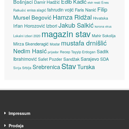
Edib Kadić
Bošnjaci
Damir Hadžić
elvir resić
Enes
Filip
fahrudin vojić
Faris Nanić
enisa alagić
Ratkušić
Hamza Ridžal
Mursel Begović
Hrvatska
Jakub Salkić
Irfan Horozović
Izbori
korona virus
magazin stav
Mahir Sokolija
Lokalni izbori 2020
mustafa drnišlić
Mirza Skenderagić
Mostar
Nedim Hasić
Sadik
Recep Tayyip Erdogan
prijedor
Sarajevo
Ibrahimović
Sandžak
SDA
Safet Pozder
Stav
Turska
Srebrenica
Srbija
Sirija
Impressum
Prodaja