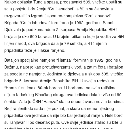
Nakon obilaska Tunela spasa, predstavnici 505. viteške uputili su
se u posjetu Udruženju “Crni labudovi”, s čijim su članovima
razgovarali i o izgradnji spomen-kompleksa “Crni labudovi”.
Brigada “Crnih labudova” formirana je 1992. godine u Sapni.
Djelovala je pod komandom 2. korpusa Armije Republike BIH i
brojala je oko 600 boraca. U brojnim bitkama koje je vodila za BiH
i njen narod, ova brigada dala je 79 šehida, a 414 njenih
pripadnika teže je i lakše ranjeno.
Bataljon specijalne namjene “Hamza” formiran je 1992. godine u
Bužimu, najprije kao protudiverzantski vod, a zatim četa i bataljon
za specijalne namjene. Jedinica je djelovala u sklopu 505. viteške
brigade 5. korpusa Armije Republike BiH. U svojim redovima
“Hamze” su imale 80-ak boraca. U borbama na svim ratištima
diljem tadašnjeg Bihaćkog okruga ova jedinica dala je više od 90
šehida. Zato je ČSN “Hamza” stalno dopunjavana novim borcima.
Broj ranjenih do sada nije poznat, a skoro da nema nijednog
pripadnika ove jedinice da nije bio bar jedanput ranjen. Neki borci
su ranjavani i po desetak puta. Ove dvije jedinice stalno su bile u
najžešćim okršajima; tamo gdje su i hrabri posustajali, oni su