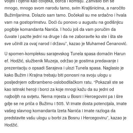
voljeli i cijenili kao čovjeka, borca i komšiju. Zahvalio bih se
mnogo, mnogo svom narodu tamo, svim Krajišnicima, a naročito
Bužimljanima. Dolazio sam tamo. Dočekali su me srdačno i hvala
vam na gostoprimstvu. Doći ću ponovo u augustu na godišnjicu
pogibije komandanta Nanića. I hoću još da vam poručim da
čuvate i pazite jedni na druge i da ne zaboravite ko ste i šta ste
sve učinili za ovaj narod i državu”, kazao je Muhamed Ćenanović.
U spomen-kompleksu sarajevskog Tunela spasa domaćin Harun
ef. Hodžić, službenik Muzeja, održao je gostima predavanje i
prezentaciju o opsadi Sarajeva i ulozi Tunela spasa. Naglasio je
kako Bužim i Krajina trebaju biti ponosni na svoju ulogu u
posljednjem odbrambeno‑oslobodilačkom ratu. “Pokazali ste se
kao istinski heroji i borci za koje mnogi kažu da su jedni od
najboljih na svijetu. Nema mjesta u Bosni i Hercegovini pa i šire
gdje se ne priča o Bužimu i 505. Vi imate dosta potencijala, imate
vašeg slavnog komandanta Izeta Nanića i imate razloga da
predstavite vašu ulogu u borbi za Bosnu i Hercegovinu”, kazao je
Hodžić.