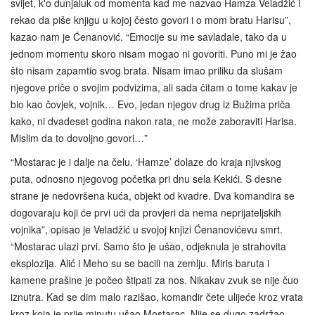
svijet, k'o dunjaluk od momenta kad me nazvao Hamza Veladžić i
rekao da piše knjigu u kojoj često govori i o mom bratu Harisu”,
kazao nam je Ćenanović. “Emocije su me savladale, tako da u
jednom momentu skoro nisam mogao ni govoriti. Puno mi je žao
što nisam zapamtio svog brata. Nisam imao priliku da slušam
njegove priče o svojim podvizima, ali sada čitam o tome kakav je
bio kao čovjek, vojnik… Evo, jedan njegov drug iz Bužima priča
kako, ni dvadeset godina nakon rata, ne može zaboraviti Harisa.
Mislim da to dovoljno govori…”
“Mostarac je i dalje na čelu. ‘Hamze’ dolaze do kraja njivskog
puta, odnosno njegovog početka pri dnu sela Kekići. S desne
strane je nedovršena kuća, objekt od kvadre. Dva komandira se
dogovaraju koji će prvi ući da provjeri da nema neprijateljskih
vojnika”, opisao je Veladžić u svojoj knjizi Ćenanovićevu smrt.
“Mostarac ulazi prvi. Samo što je ušao, odjeknula je strahovita
eksplozija. Alić i Meho su se bacili na zemlju. Miris baruta i
kamene prašine je počeo štipati za nos. Nikakav zvuk se nije čuo
iznutra. Kad se dim malo razišao, komandir čete ulijeće kroz vrata
kroz koja je prije minutu ušao Mostarac. Nije se dugo zadržao.