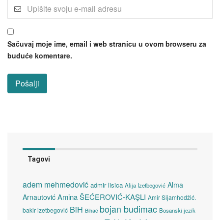
Sačuvaj moje ime, email i web stranicu u ovom browseru za
buduće komentare.
Tagovi
adem mehmedović
Alma
admir lisica
Alija Izetbegović
Amina ŠEĆEROVIĆ-KAŞLI
Arnautović
Amir Sijamhodžić.
bojan budimac
BiH
bakir izetbegović
Bosanski jezik
Bihać