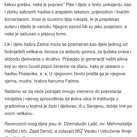
kakvu grešku, neka je popravi.” Piše i djelo o tevbi, pokajanju, kao
i zbirku sabranih hadisa s arapskim tekstom, prijevodom i kraćim
komentarom. Imao je izuzetno lijep rukopis, te je prepisivao
sufaru i dijelio je narodu. Njegovi vazovi bili su jako posjećeni, a
neke je sačuvao u pisanoj formi.
Lik i djelo hafiza Zaima može se posmatrati kao djelo jednog od
bošnjačkih velikana, boraca za slobodu govora, za ljudska prava i
slobodu djelovanja u društvu. Pripadao je generaciji naših alima
koji su vjeru čuvali poput žeravice na dlanu, kako je opisano u
hadisu Poslanika, a. s. U njegovom životu pratila ga je njegova
vjerna, mudra, hrabra hanuma Fatima.
Nadamo se da neće potrajati mnogo vremena do pokretanja
inicijative i njenog sprovođenja da jedna ulica ili institucija u
gradovima u kojima je živio i djelovao, ili u Sarajevu, dobije ime po
ovom velikanu.
Recenzenti ovog djela jesu dr. Džemaludin Latić, mr. Mehmedalija
Hadžić i hfz. Zijad Dervić, a izdavači MIZ Visoko i Udruženje Ilmije