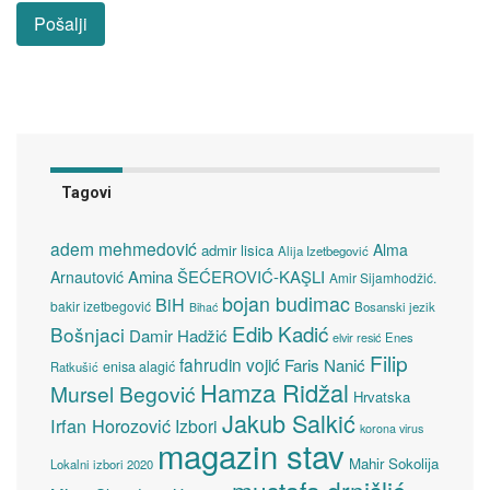
Tagovi
adem mehmedović
Alma
admir lisica
Alija Izetbegović
Amina ŠEĆEROVIĆ-KAŞLI
Arnautović
Amir Sijamhodžić.
bojan budimac
BiH
bakir izetbegović
Bosanski jezik
Bihać
Edib Kadić
Bošnjaci
Damir Hadžić
elvir resić
Enes
Filip
fahrudin vojić
Faris Nanić
enisa alagić
Ratkušić
Hamza Ridžal
Mursel Begović
Hrvatska
Jakub Salkić
Irfan Horozović
Izbori
korona virus
magazin stav
Mahir Sokolija
Lokalni izbori 2020