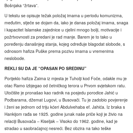
Bošnjaka “žrtava”.
U tekstu se opisuje težak položaj imama u periodu komunizma,
međutim, stječe se dojam da, iako je danas položaj imama, snaga
i kapacitet Islamske zajednice u cjelini mnogo bolji, motivacije i
požrtvovnosti za predani je rad manje. Barem je to tako u
poređenju današnjeg stanja, kojeg određuje blagodat slobode, s
odnosom hafiza Puške prema pozivu imama u vremenima
neslobode.
REKLI SU DA JE “OPASAN PO SREDINU”
Porijeklo hafiza Zaima iz mjesta je Tuholji kod Foče, odakle mu je
otac Ramo izbjegao od četničkog terora u Prvom svjetskom ratu.
Utočište je pronašao kao radnik na posjedu porodice Jahić u
Podbarama, džemat Lugovi, u Busovači. Tu je zadobio povjerenje
i ženi se jednom od triju kćeri Abdulvehaba ef. Jahića. Iz braka s
Hankijom rađa se 1925. godine junak naše priče koji je živio na
relaciji Busovača – Kiseljak – Visoko do 1962. godine, kad je
stradao u saobraćajnoj nesreći. Bez obzira na tako teške