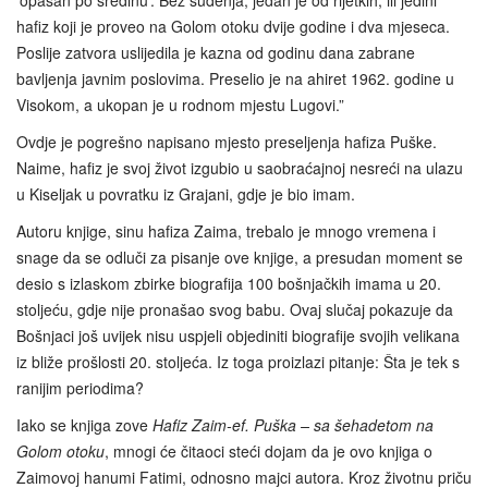
‘opasan po sredinu’. Bez suđenja, jedan je od rijetkih, ili jedini
hafiz koji je proveo na Golom otoku dvije godine i dva mjeseca.
Poslije zatvora uslijedila je kazna od godinu dana zabrane
bavljenja javnim poslovima. Preselio je na ahiret 1962. godine u
Visokom, a ukopan je u rodnom mjestu Lugovi.”
Ovdje je pogrešno napisano mjesto preseljenja hafiza Puške.
Naime, hafiz je svoj život izgubio u saobraćajnoj nesreći na ulazu
u Kiseljak u povratku iz Grajani, gdje je bio imam.
Autoru knjige, sinu hafiza Zaima, trebalo je mnogo vremena i
snage da se odluči za pisanje ove knjige, a presudan moment se
desio s izlaskom zbirke biografija 100 bošnjačkih imama u 20.
stoljeću, gdje nije pronašao svog babu. Ovaj slučaj pokazuje da
Bošnjaci još uvijek nisu uspjeli objediniti biografije svojih velikana
iz bliže prošlosti 20. stoljeća. Iz toga proizlazi pitanje: Šta je tek s
ranijim periodima?
Iako se knjiga zove
Hafiz Zaim-ef. Puška – sa šehadetom na
Golom otoku
, mnogi će čitaoci steći dojam da je ovo knjiga o
Zaimovoj hanumi Fatimi, odnosno majci autora. Kroz životnu priču