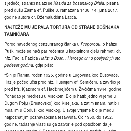
sljedećoj stranici nalazi se
Kasida za bosanskog Bilala
, pisana
pred dušu Zaima ef. Puške 8. ramazana 1438. / 4. juna 2017.
godine autora dr. Džemaluddina Latića.
NAJTEŽE MU JE PALA TORTURA OD STRANE BOŠNJAKA
TAMNIČARA
Pored navedenog cenzuriranog članka u
Preporodu
, o hafizu
Puški može se naći par rečenica u kapitalnom djelu rahmetli dr.
hfz. Fadila Fazlića
Hafizi u Bosni i Hercegovini u posljednjih sto
pedeset godina
, gdje piše:
“Sin je Ramin, rođen 1925. godine u Lugovima kod Busovače.
Hifz je počeo učiti pred hfz. Husnijem ef. Semićem, a završio je
pred hfz. Kjazimom ef. Hadžimejlićem u Živčićima 1944. godine.
Pohađao je medresu u Visokom. Bio je hatib jedno vrijeme u
Dugom Polju (Brestovsko) kod Kiseljaka, a zatim imam, hatib i
muallim u Goduši kod Visokog. U svoje vrijeme bio je među
najpoznatijim poznavaocima tesavvufa. Od 1950. do 1952.
godine, tadašnje vlasti su ga zatvorile pod optužbom da je