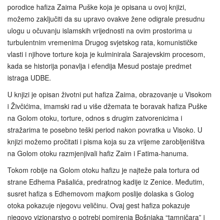
porodice hafiza Zaima Puške koja je opisana u ovoj knjizi,
možemo zaključiti da su upravo ovakve žene odigrale presudnu
ulogu u očuvanju islamskih vrijednosti na ovim prostorima u
turbulentnim vremenima Drugog svjetskog rata, komunističke
vlasti i njihove torture koja je kulminirala Sarajevskim procesom,
kada se historija ponavlja i efendija Mesud postaje predmet
istraga UDBE.
U knjizi je opisan životni put hafiza Zaima, obrazovanje u Visokom
i Živčićima, imamski rad u više džemata te boravak hafiza Puške
na Golom otoku, torture, odnos s drugim zatvorenicima i
stražarima te posebno teški period nakon povratka u Visoko. U
knjizi možemo pročitati i pisma koja su za vrijeme zarobljeništva
na Golom otoku razmjenjivali hafiz Zaim i Fatima‑hanuma.
Tokom robije na Golom otoku hafizu je najteže pala tortura od
strane Edhema Pašalića, predratnog kadije iz Zenice. Međutim,
susret hafiza s Edhemovom majkom poslije dolaska s Golog
otoka pokazuje njegovu veličinu. Ovaj gest hafiza pokazuje
njegovo vizionarstvo o potrebi pomirenja Bošnjaka “tamničara” i