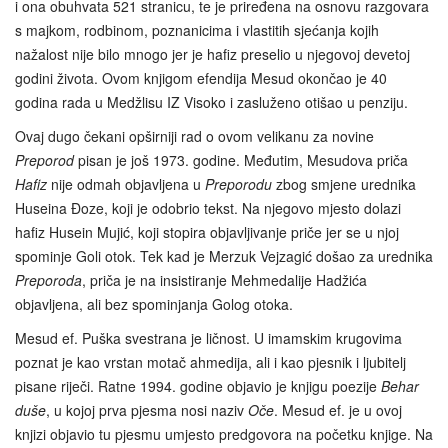
i ona obuhvata 521 stranicu, te je priređena na osnovu razgovara
s majkom, rodbinom, poznanicima i vlastitih sjećanja kojih
nažalost nije bilo mnogo jer je hafiz preselio u njegovoj devetoj
godini života. Ovom knjigom efendija Mesud okončao je 40
godina rada u Medžlisu IZ Visoko i zasluženo otišao u penziju.
Ovaj dugo čekani opširniji rad o ovom velikanu za novine
Preporod
pisan je još 1973. godine. Međutim, Mesudova priča
Hafiz
nije odmah objavljena u
Preporodu
zbog smjene urednika
Huseina Đoze, koji je odobrio tekst. Na njegovo mjesto dolazi
hafiz Husein Mujić, koji stopira objavljivanje priče jer se u njoj
spominje Goli otok. Tek kad je Merzuk Vejzagić došao za urednika
Preporoda
, priča je na insistiranje Mehmedalije Hadžića
objavljena, ali bez spominjanja Golog otoka.
Mesud ef. Puška svestrana je ličnost. U imamskim krugovima
poznat je kao vrstan motač ahmedija, ali i kao pjesnik i ljubitelj
pisane riječi. Ratne 1994. godine objavio je knjigu poezije
Behar
duše
, u kojoj prva pjesma nosi naziv
Oče
. Mesud ef. je u ovoj
knjizi objavio tu pjesmu umjesto predgovora na početku knjige. Na