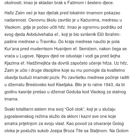
okolnosti, imao je skladan brak s Fatimom i šestero djece.
Hafiz Zaim već je kao dječak pred lokalnim imamom pokazao
nadarenost. Osnovnu školu završio je u Kaćunima, medresu u
Visokom, gdje je počeo učiti hifz. Imao je ogromnu podršku od
svog djeda Avbdulvehaba ef., koji je bio svršenik Elči Ibrahim-
pašine medrese u Travniku. Do kraja medrese naučio je pola
Kur’ana pred muderrisom Husnijem ef. Semićem, nakon čega se
vraća u Lugove. Njegov djed ne odustaje i vodi ga pred šejha
Kjazima ef. Hadžimejlića da dovrši započeto učenje hifza. Uz hifz,
Zaim je učio i druge discipline koje su mu pomogle da kvalitetno
obavlja budući imamski poziv. Po završetku medrese počinje raditi
u džematu Brestovsko kod Kiseljaka. Bilo je to ratne 1943, da bi
godinu kasnije prešao u džemat Goduša kod Visokog za stalnog
imama.
Svaki totalitarni sistem ima svoj “Goli otok”, koji je u slučaju
jugoslavenskog režima služio da skloni i kazni sve one koje
smatra prijetnjom za svoju vlast. Kao povod za otvaranje Golog
otoka je poslužio sukob Josipa Broza Tite sa Staljinom. Na Golom