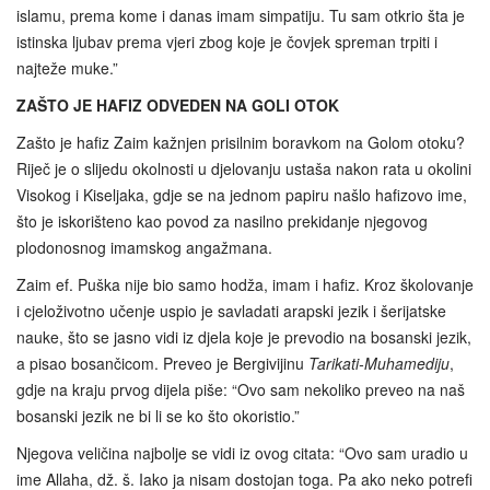
islamu, prema kome i danas imam simpatiju. Tu sam otkrio šta je
istinska ljubav prema vjeri zbog koje je čovjek spreman trpiti i
najteže muke.”
ZAŠTO JE HAFIZ ODVEDEN NA GOLI OTOK
Zašto je hafiz Zaim kažnjen prisilnim boravkom na Golom otoku?
Riječ je o slijedu okolnosti u djelovanju ustaša nakon rata u okolini
Visokog i Kiseljaka, gdje se na jednom papiru našlo hafizovo ime,
što je iskorišteno kao povod za nasilno prekidanje njegovog
plodonosnog imamskog angažmana.
Zaim ef. Puška nije bio samo hodža, imam i hafiz. Kroz školovanje
i cjeloživotno učenje uspio je savladati arapski jezik i šerijatske
nauke, što se jasno vidi iz djela koje je prevodio na bosanski jezik,
a pisao bosančicom. Preveo je Bergivijinu
Tarikati-Muhamediju
,
gdje na kraju prvog dijela piše: “Ovo sam nekoliko preveo na naš
bosanski jezik ne bi li se ko što okoristio.”
Njegova veličina najbolje se vidi iz ovog citata: “Ovo sam uradio u
ime Allaha, dž. š. Iako ja nisam dostojan toga. Pa ako neko potrefi