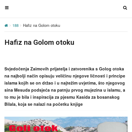
T
T
o
o
g
g
188
Hafiz na Golom otoku
g
g
l
l
Hafiz na Golom otoku
e
e
n
n
a
a
v
v
Svjedočenja Zaimovih prijatelja i zatvorenika s Golog otoka
i
i
na najbolji način opisuju veličinu njegove ličnosti i principe
g
g
islama kojih se on držao i u najtežim uvjetima, što njegovog
a
a
sina Mesuda podsjeća na patnju prvog mujezina u islamu, a
t
t
to mu je bila i inspiracija za pjesmu Kasida za bosanskog
i
i
Bilala, koja se nalazi na početku knjige
o
o
n
n