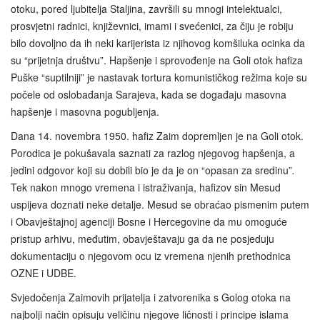
otoku, pored ljubitelja Staljina, završili su mnogi intelektualci,
prosvjetni radnici, književnici, imami i svećenici, za čiju je robiju
bilo dovoljno da ih neki karijerista iz njihovog komšiluka ocinka da
su “prijetnja društvu”. Hapšenje i sprovođenje na Goli otok hafiza
Puške “suptilniji” je nastavak tortura komunističkog režima koje su
počele od oslobađanja Sarajeva, kada se događaju masovna
hapšenje i masovna pogubljenja.
Dana 14. novembra 1950. hafiz Zaim dopremljen je na Goli otok.
Porodica je pokušavala saznati za razlog njegovog hapšenja, a
jedini odgovor koji su dobili bio je da je on “opasan za sredinu”
.
Tek nakon mnogo vremena i istraživanja, hafizov sin Mesud
uspijeva doznati neke detalje. Mesud se obraćao pismenim putem
i Obavještajnoj agenciji Bosne i Hercegovine da mu omoguće
pristup arhivu, međutim, obavještavaju ga da ne posjeduju
dokumentaciju o njegovom ocu iz vremena njenih prethodnica
OZNE i UDBE.
Svjedočenja Zaimovih prijatelja i zatvorenika s Golog otoka na
najbolji način opisuju veličinu njegove ličnosti i principe islama