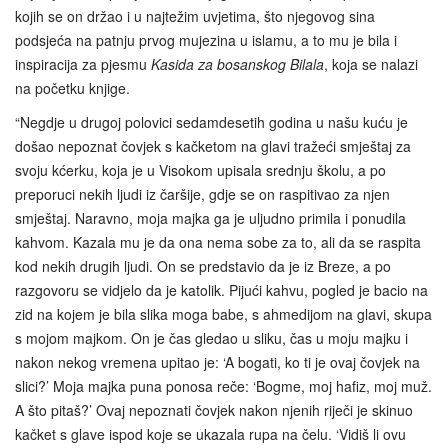
kojih se on držao i u najtežim uvjetima, što njegovog sina
podsjeća na patnju prvog mujezina u islamu, a to mu je bila i
inspiracija za pjesmu
Kasida za bosanskog Bilala
, koja se nalazi
na početku knjige.
“Negdje u drugoj polovici sedamdesetih godina u našu kuću je
došao nepoznat čovjek s kačketom na glavi tražeći smještaj za
svoju kćerku, koja je u Visokom upisala srednju školu, a po
preporuci nekih ljudi iz čaršije, gdje se on raspitivao za njen
smještaj. Naravno, moja majka ga je uljudno primila i ponudila
kahvom. Kazala mu je da ona nema sobe za to, ali da se raspita
kod nekih drugih ljudi. On se predstavio da je iz Breze, a po
razgovoru se vidjelo da je katolik. Pijući kahvu, pogled je bacio na
zid na kojem je bila slika moga babe, s ahmedijom na glavi, skupa
s mojom majkom. On je čas gledao u sliku, čas u moju majku i
nakon nekog vremena upitao je: ‘A bogati, ko ti je ovaj čovjek na
slici?’ Moja majka puna ponosa reče: ‘Bogme, moj hafiz, moj muž.
A što pitaš?’ Ovaj nepoznati čovjek nakon njenih riječi je skinuo
kačket s glave ispod koje se ukazala rupa na čelu. ‘Vidiš li ovu