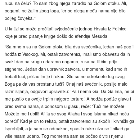
rupu na čelu? To sam zbog njega zaradio na Golom otoku. Ali,
bogami, ne žalim zbog toga, jer od njega među nama nije bilo
boljeg čovjeka.'”
U knjizi se može pročitati svjedočenje jednog Hrvata iz Fojnice
koje je pred pisanje knjige došlo do efendije Mesuda.
“Sa mnom su na Golom otoku bila dva svećenika, jedan naš pop i
hodža iz Visokog. Mi, ostali zatvorenici, imali smo obavezu da ih
svaki dan na krugu udaramo nogama, rukama ili čim prije
stignemo. Jedan dan upravnik zatvora, u momentu kad smo ih
trebali tući, prišao im je i rekao: Što se ne odreknete tog svog
Boga pa da vas prestanu tući? Onaj naš svećenik, poslije malo
razmišljanja, odgovori upravniku: ‘Pa i nema Ga! Da Ga ima, ne bi
me pustio da ovdje trpim najgore torture.’ A hodža podiže glavu i
pred svima nama, s ponosom u glasu, reče: ‘Tući me možete!
Možete me i ubiti! Ali ja se svog Allaha i svog islama nikad neću
odreći!’ Kad je on to rekao, ostali zatvorenici su skočili i krvnički ga
isprebijali, a ja sam se odmakao, spustio ruke niza se i nikad ga
više nisam udario. Tog momenta sam se počeo diviti i njemu i