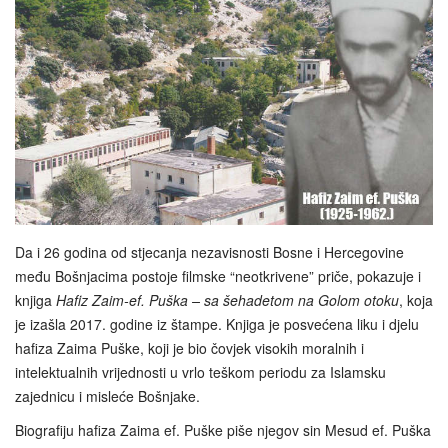
Da i 26 godina od stjecanja nezavisnosti Bosne i Hercegovine
među Bošnjacima postoje filmske “neotkrivene” priče, pokazuje i
knjiga
Hafiz Zaim-ef. Puška – sa šehadetom na Golom otoku
, koja
je izašla 2017. godine iz štampe. Knjiga je posvećena liku i djelu
hafiza Zaima Puške, koji je bio čovjek visokih moralnih i
intelektualnih vrijednosti u vrlo teškom periodu za Islamsku
zajednicu i misleće Bošnjake.
Biografiju hafiza Zaima ef. Puške piše njegov sin Mesud ef. Puška