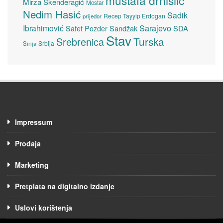
mustafa drnišlić
Mirza Skenderagić
Mostar
Nedim Hasić
Sadik
Recep Tayyip Erdogan
prijedor
Sarajevo
Ibrahimović
Sandžak
SDA
Safet Pozder
Stav
Turska
Srebrenica
Srbija
Sirija
Impressum
Prodaja
Marketing
Pretplata na digitalno izdanje
Uslovi korištenja