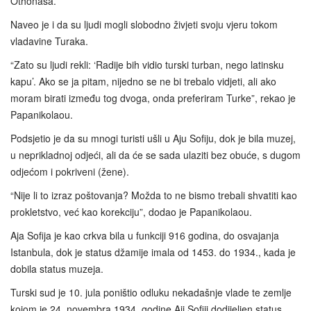
Othonasa.
Naveo je i da su ljudi mogli slobodno živjeti svoju vjeru tokom
vladavine Turaka.
“Zato su ljudi rekli: ‘Radije bih vidio turski turban, nego latinsku
kapu’. Ako se ja pitam, nijedno se ne bi trebalo vidjeti, ali ako
moram birati između tog dvoga, onda preferiram Turke”, rekao je
Papanikolaou.
Podsjetio je da su mnogi turisti ušli u Aju Sofiju, dok je bila muzej,
u neprikladnoj odjeći, ali da će se sada ulaziti bez obuće, s dugom
odjećom i pokriveni (žene).
“Nije li to izraz poštovanja? Možda to ne bismo trebali shvatiti kao
prokletstvo, već kao korekciju”, dodao je Papanikolaou.
Aja Sofija je kao crkva bila u funkciji 916 godina, do osvajanja
Istanbula, dok je status džamije imala od 1453. do 1934., kada je
dobila status muzeja.
Turski sud je 10. jula poništio odluku nekadašnje vlade te zemlje
kojom je 24. novembra 1934. godine Aji Sofiji dodijeljen status