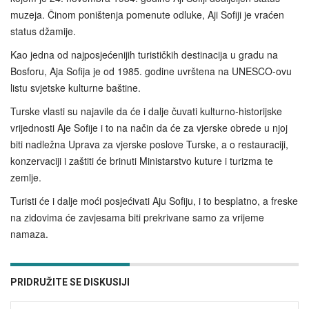
muzeja. Činom poništenja pomenute odluke, Aji Sofiji je vraćen
status džamije.
Kao jedna od najposjećenijih turističkih destinacija u gradu na
Bosforu, Aja Sofija je od 1985. godine uvrštena na UNESCO-ovu
listu svjetske kulturne baštine.
Turske vlasti su najavile da će i dalje čuvati kulturno-historijske
vrijednosti Aje Sofije i to na način da će za vjerske obrede u njoj
biti nadležna Uprava za vjerske poslove Turske, a o restauraciji,
konzervaciji i zaštiti će brinuti Ministarstvo kuture i turizma te
zemlje.
Turisti će i dalje moći posjećivati Aju Sofiju, i to besplatno, a freske
na zidovima će zavjesama biti prekrivane samo za vrijeme
namaza.
PRIDRUŽITE SE DISKUSIJI