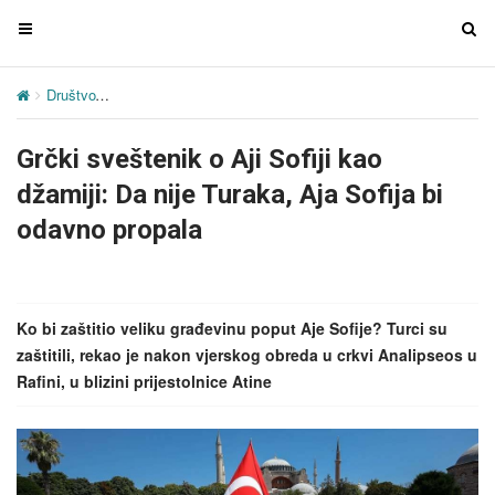
T
T
o
o
g
g
Društvo
Grčki sveštenik o Aji Sofiji kao džamiji: Da nije Turaka, Aja
g
g
l
l
Grčki sveštenik o Aji Sofiji kao
e
e
n
n
džamiji: Da nije Turaka, Aja Sofija bi
a
a
odavno propala
v
v
i
i
g
g
a
a
Ko bi zaštitio veliku građevinu poput Aje Sofije? Turci su
t
t
zaštitili, rekao je nakon vjerskog obreda u crkvi Analipseos u
i
i
Rafini, u blizini prijestolnice Atine
o
o
n
n