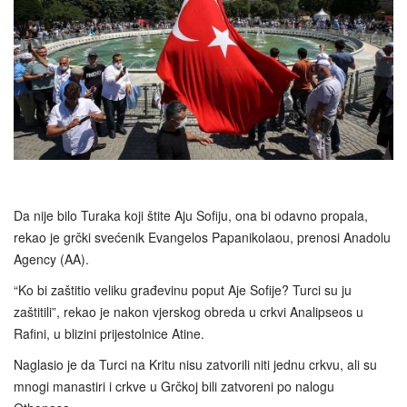
Da nije bilo Turaka koji štite Aju Sofiju, ona bi odavno propala,
rekao je grčki svećenik Evangelos Papanikolaou, prenosi Anadolu
Agency (AA).
“Ko bi zaštitio veliku građevinu poput Aje Sofije? Turci su ju
zaštitili”, rekao je nakon vjerskog obreda u crkvi Analipseos u
Rafini, u blizini prijestolnice Atine.
Naglasio je da Turci na Kritu nisu zatvorili niti jednu crkvu, ali su
mnogi manastiri i crkve u Grčkoj bili zatvoreni po nalogu