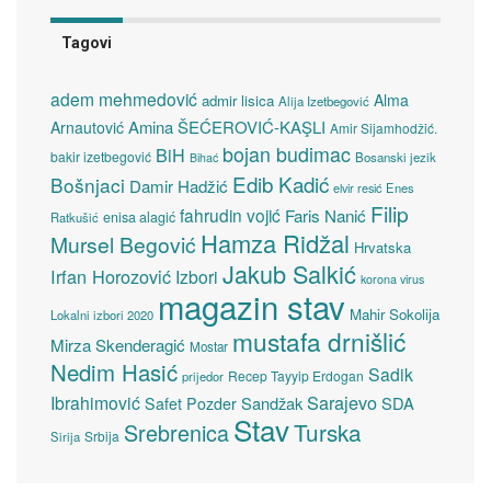
Tagovi
adem mehmedović
Alma
admir lisica
Alija Izetbegović
Amina ŠEĆEROVIĆ-KAŞLI
Arnautović
Amir Sijamhodžić.
bojan budimac
BiH
bakir izetbegović
Bosanski jezik
Bihać
Edib Kadić
Bošnjaci
Damir Hadžić
elvir resić
Enes
Filip
fahrudin vojić
Faris Nanić
enisa alagić
Ratkušić
Hamza Ridžal
Mursel Begović
Hrvatska
Jakub Salkić
Irfan Horozović
Izbori
korona virus
magazin stav
Mahir Sokolija
Lokalni izbori 2020
mustafa drnišlić
Mirza Skenderagić
Mostar
Nedim Hasić
Sadik
Recep Tayyip Erdogan
prijedor
Sarajevo
Ibrahimović
Sandžak
SDA
Safet Pozder
Stav
Turska
Srebrenica
Srbija
Sirija