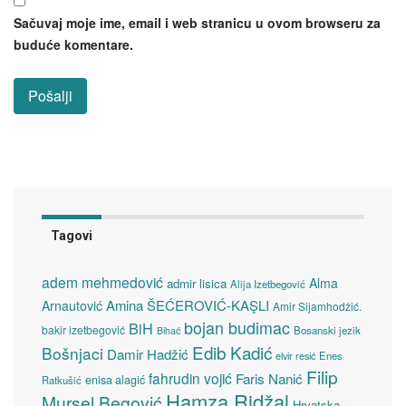
Sačuvaj moje ime, email i web stranicu u ovom browseru za
buduće komentare.
Tagovi
adem mehmedović
Alma
admir lisica
Alija Izetbegović
Amina ŠEĆEROVIĆ-KAŞLI
Arnautović
Amir Sijamhodžić.
bojan budimac
BiH
bakir izetbegović
Bosanski jezik
Bihać
Edib Kadić
Bošnjaci
Damir Hadžić
elvir resić
Enes
Filip
fahrudin vojić
Faris Nanić
enisa alagić
Ratkušić
Hamza Ridžal
Mursel Begović
Hrvatska