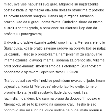
mladi, sve više napuštali svoj grad. Migracije su najizraženije
postale kada je Njemačka olakšala dolazak strancima iz potrebe
za novom radnom snagom. Danas Ključ izgleda sablasno i
prazno, kao da u gradu nema života. Omladine skoro da nismo
susreli u centru grada, a penzioneri su iskoristili lijep dan da
prošetaju i porazgovaraju.
U dvorištu gradske džamije zatekli smo imama Mensura-efendiju
Štulanovića, koji je pratio završne radove na objektu koji se nalazi
uz džamiju. Riječ je o prostorijama namijenjenim za stanovanje
imama džamije, glavnog imama i sobama za prenoćište. Vrijeme
pred podne-namaz iskoristili smo da s efendijom Štulanovićem
popričamo o vjerskom i općenito životu u Ključu.
“Narod odlazi sve više i neki se pesimizam uvukao u ljude. Imam
osjećaj da, kada bi ‘Mercedes’ otvorio fabriku ovdje, to ne bi
promijenilo stanje niti zaustavilo ljude da idu vani. I sam
razmišljam da idem. Bio sam na pragu da dogovorim posao u
Njemačkoj, ali se to izjalovilo na samom kraju. Teško je sad,
pogotovo ako mi supruga iduće godine ne bude imala normu u