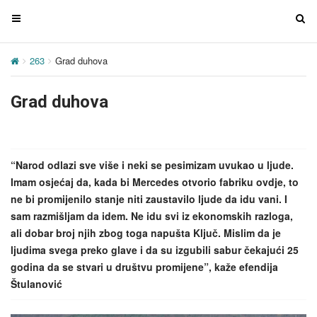
T
T
o
o
g
g
263
Grad duhova
g
g
l
l
Grad duhova
e
e
n
n
a
a
v
v
“Narod odlazi sve više i neki se pesimizam uvukao u ljude.
i
i
Imam osjećaj da, kada bi Mercedes otvorio fabriku ovdje, to
g
g
ne bi promijenilo stanje niti zaustavilo ljude da idu vani. I
a
a
sam razmišljam da idem. Ne idu svi iz ekonomskih razloga,
t
t
ali dobar broj njih zbog toga napušta Ključ. Mislim da je
i
i
ljudima svega preko glave i da su izgubili sabur čekajući 25
o
o
godina da se stvari u društvu promijene”, kaže efendija
n
n
Štulanović