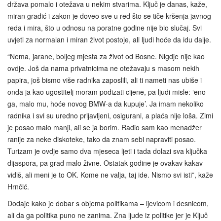
država pomalo i otežava u nekim stvarima. Ključ je danas, kaže,
miran gradić i zakon je doveo sve u red što se tiče kršenja javnog
reda i mira, što u odnosu na poratne godine nije bio slučaj. Svi
uvjeti za normalan i miran život postoje, ali ljudi hoće da idu dalje.
“Nema, jarane, boljeg mjesta za život od Bosne. Nigdje nije kao
ovdje. Još da nama privatnicima ne otežavaju s masom nekih
papira, još bismo više radnika zaposlili, ali ti nameti nas ubiše i
onda ja kao ugostitelj moram podizati cijene, pa ljudi misle: ‘eno
ga, malo mu, hoće novog BMW-a da kupuje’. Ja imam nekoliko
radnika i svi su uredno prijavljeni, osigurani, a plaća nije loša. Zimi
je posao malo manji, ali se ja borim. Radio sam kao menadžer
ranije za neke diskoteke, tako da znam sebi napraviti posao.
Turizam je ovdje samo dva mjeseca ljeti i tada dolazi sva ključka
dijaspora, pa grad malo živne. Ostatak godine je ovakav kakav
vidiš, ali meni je to OK. Kome ne valja, taj ide. Nismo svi isti”, kaže
Hrnčić.
Dodaje kako je dobar s objema politikama – ljevicom i desnicom,
ali da ga politika puno ne zanima. Zna ljude iz politike jer je Ključ