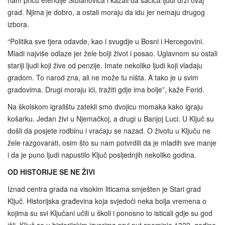
grad. Njima je dobro, a ostali moraju da idu jer nemaju drugog
izbora.
“Politika sve tjera odavde, kao i svugdje u Bosni i Hercegovini.
Mladi najviše odlaze jer žele bolji život i posao. Uglavnom su ostali
stariji ljudi koji žive od penzije. Imate nekoliko ljudi koji vladaju
gradom. To narod zna, ali ne može tu ništa. A tako je u svim
gradovima. Drugi moraju ići, tražiti gdje ima bolje”, kaže Ferid.
Na školskom igralištu zatekli smo dvojicu momaka kako igraju
košarku. Jedan živi u Njemačkoj, a drugi u Banjoj Luci. U Ključ su
došli da posjete rodbinu i vraćaju se nazad. O životu u Ključu ne
žele razgovarati, osim što su nam potvrdili da je mladih sve manje
i da je puno ljudi napustilo Ključ posljednjih nekoliko godina.
OD HISTORIJE SE NE ŽIVI
Iznad centra grada na visokim liticama smješten je Stari grad
Ključ. Historijska građevina koja svjedoči neka bolja vremena o
kojima su svi Ključani učili u školi i ponosno to isticali gdje su god
išli. Ključ se u historijskim izvorima prvi put spominje 1322. godine