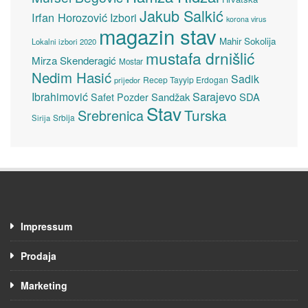
Jakub Salkić
Irfan Horozović
Izbori
korona virus
magazin stav
Mahir Sokolija
Lokalni izbori 2020
mustafa drnišlić
Mirza Skenderagić
Mostar
Nedim Hasić
Sadik
Recep Tayyip Erdogan
prijedor
Sarajevo
Ibrahimović
Sandžak
SDA
Safet Pozder
Stav
Turska
Srebrenica
Srbija
Sirija
Impressum
Prodaja
Marketing