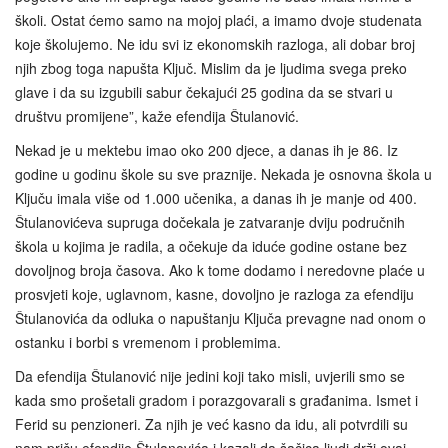
školi. Ostat ćemo samo na mojoj plaći, a imamo dvoje studenata
koje školujemo. Ne idu svi iz ekonomskih razloga, ali dobar broj
njih zbog toga napušta Ključ. Mislim da je ljudima svega preko
glave i da su izgubili sabur čekajući 25 godina da se stvari u
društvu promijene”, kaže efendija Štulanović.
Nekad je u mektebu imao oko 200 djece, a danas ih je 86. Iz
godine u godinu škole su sve praznije. Nekada je osnovna škola u
Ključu imala više od 1.000 učenika, a danas ih je manje od 400.
Štulanovićeva supruga dočekala je zatvaranje dviju područnih
škola u kojima je radila, a očekuje da iduće godine ostane bez
dovoljnog broja časova. Ako k tome dodamo i neredovne plaće u
prosvjeti koje, uglavnom, kasne, dovoljno je razloga za efendiju
Štulanovića da odluka o napuštanju Ključa prevagne nad onom o
ostanku i borbi s vremenom i problemima.
Da efendija Štulanović nije jedini koji tako misli, uvjerili smo se
kada smo prošetali gradom i porazgovarali s građanima. Ismet i
Ferid su penzioneri. Za njih je već kasno da idu, ali potvrdili su
nam priču efendije Štulanovića i kazali da šačica ljudi drži ovaj