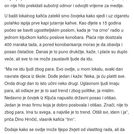
on nije htio prekidati subotnji odmor i odvojiti vrijeme za medije.
U bašti lokalnog kafića zatekli smo čovjeka kako sjedi i uz cigaretu
polahko ispija prve kapi jutarnje kahve. Kao dijete s 15 godina
počeo se baviti ugostiteljskim poslom, kada je “na crno” radio u
jednom ključkom kafiću poslove konobara. Plaća nije dostizala
400 maraka tada, a pored konobarisanja morao je da obavlja i
posao čistačice. Danas je to puno drukčije, kaže, i plaće su duplo
veće, ali sve to ne može zaustaviti ljude da idu.
“Ma ne idu ljudi zbog para. Evo ovdje, u mom lokalu, svaki dan
navrate djeca iz škole. Dođe jedan i kaže: Neka, ja ću platiti sve.
Onda drugi dan to isto učini neko drugi. Uglavnom ljudi imaju
para, ali odlaze jer je to sad trend i zbog politike, ja mislim.
Nedavno je čovjek iz Ključa napustio državni posao i otišao.
Jedan je imao firmu koja je dobro poslovala i otišao. Znači, nije to
zbog para. Ima tu svega, a najviše je to trend. Otišli svi, idem i ja”,
priča Dino Hrnčić, vlasnik kafića “Inn”.
Dodaje kako se ovdje može lijepo živjeti od vlastitog rada, ali da