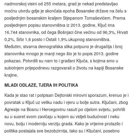
nadmorskoj visini od 255 metara, grad je nekad predstavljao
moćnu utvrdu gdje je skončala epoha Bosanske države na čelu s
posljednjim bosanskim kraljem Stjepanom Tomaševićem. Prema
posljednjem popisu stanovništva iz 2013. godine, Ključ ima
16.744 stanovnika, od čega Bošnjaci čine većinu od 96,3%, Hrvati
0,2%, Srbi 1,6 posto i Ostali 1,9% ukupnog stanovništva.
Međutim, stvarna demografska slika potpuno je drugačija i broj
stanovnika mnogo je manji nego što je to popis 2013. godine
pokazao. Potvrdili su nam to i građani Ključa, s kojima smo u
subotnjem prijepodnevu razgovarali o životu na kapiji Bosanske
krajine.
MLADI ODLAZE, TJERA IH POLITIKA
Kada je stao rat i potpisan Dejtonski mirovni sporazum, krenuo je i
povratak u Ključ uz veliku nadu i vjeru u bolje sutra. Ključani, zbog
Agresije na Bosnu i Hercegovinu rasuti po cijelom svijetu, pohrlili
su u susret svom zavičaju u kojem su vidjeli budućnost i neku
novu, bolju i moderniju verziju grada. Kako je vrijeme prolazilo i
politika postajala sve bezobzirnija, tako su i Ključani, posebno