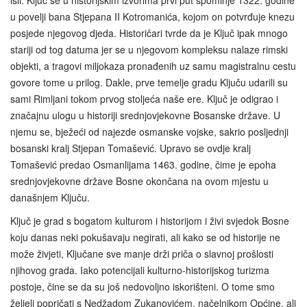
u povelji bana Stjepana II Kotromanića, kojom on potvrđuje knezu
posjede njegovog djeda. Historičari tvrde da je Ključ ipak mnogo
stariji od tog datuma jer se u njegovom kompleksu nalaze rimski
objekti, a tragovi miljokaza pronađenih uz samu magistralnu cestu
govore tome u prilog. Dakle, prve temelje gradu Ključu udarili su
sami Rimljani tokom prvog stoljeća naše ere. Ključ je odigrao i
značajnu ulogu u historiji srednjovjekovne Bosanske države. U
njemu se, bježeći od najezde osmanske vojske, sakrio posljednji
bosanski kralj Stjepan Tomašević. Upravo se ovdje kralj
Tomašević predao Osmanlijama 1463. godine, čime je epoha
srednjovjekovne države Bosne okončana na ovom mjestu u
današnjem Ključu.
Ključ je grad s bogatom kulturom i historijom i živi svjedok Bosne
koju danas neki pokušavaju negirati, ali kako se od historije ne
može živjeti, Ključane sve manje drži priča o slavnoj prošlosti
njihovog grada. Iako potencijali kulturno-historijskog turizma
postoje, čine se da su još nedovoljno iskorišteni. O tome smo
željeli popričati s Nedžadom Zukanovićem, načelnikom Općine, ali