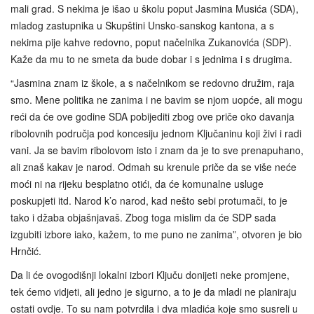
mali grad. S nekima je išao u školu poput Jasmina Musića (SDA),
mladog zastupnika u Skupštini Unsko-sanskog kantona, a s
nekima pije kahve redovno, poput načelnika Zukanovića (SDP).
Kaže da mu to ne smeta da bude dobar i s jednima i s drugima.
“Jasmina znam iz škole, a s načelnikom se redovno družim, raja
smo. Mene politika ne zanima i ne bavim se njom uopće, ali mogu
reći da će ove godine SDA pobijediti zbog ove priče oko davanja
ribolovnih područja pod koncesiju jednom Ključaninu koji živi i radi
vani. Ja se bavim ribolovom isto i znam da je to sve prenapuhano,
ali znaš kakav je narod. Odmah su krenule priče da se više neće
moći ni na rijeku besplatno otići, da će komunalne usluge
poskupjeti itd. Narod k’o narod, kad nešto sebi protumači, to je
tako i džaba objašnjavaš. Zbog toga mislim da će SDP sada
izgubiti izbore iako, kažem, to me puno ne zanima”, otvoren je bio
Hrnčić.
Da li će ovogodišnji lokalni izbori Ključu donijeti neke promjene,
tek ćemo vidjeti, ali jedno je sigurno, a to je da mladi ne planiraju
ostati ovdje. To su nam potvrdila i dva mladića koje smo susreli u