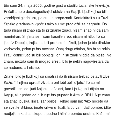
Bio sam 24. maja 2005. godine gost u studiju tuzlanske televizije.
Pričali smo o desetogodišnjici ubistva na Kapiji. Ljudi koji su bili
zarobljeni gledali su, pa su me prepoznali. Kontaktirali su u Tuzli
Srpsko građansko vijeće i tako su me predložili za nagradu. Do
tada nisam ni znao šta to priznanje znači, nisam znao ni da sam
nominiran. S njima se nisam kasnije sreo, nisam ni htio. To su
ljudi iz Doboja, trojica su bili profesori u školi, jedan je bio direktor
vodovoda, jedan je bio novinar. Onaj drugi ešalon, što bi se reklo.
Pravi četnici već su bili pobjegli, oni nisu znali ni gdje da bježe. Ne
znam, možda sam ih mogao sresti, bilo je nekih nagovještaja da
se nađemo, ali nismo.
Znate, bilo je ljudi koji su smatrali da ih nisam trebao ostaviti žive.
Kažu: ‘Ti njima oprosti život, a oni tebi ubili dijete.’ To su mi
govorili neki od ljudi koji su, nažalost, kao i ja izgubili dijete na
Kapiji, ali nijedan od njih nije bio pripadnik Armije RBiH. Nije znao
šta znači puška, linija, žar borbe. Rekao sam im: ‘Ako hoćete da
se svetite Srbima, imate crkvu u Tuzli, ja ću vam dati bombe, idite
nedjeljom kad se skupe u podne i hitnite bombe unutra.’ Kažu mi: