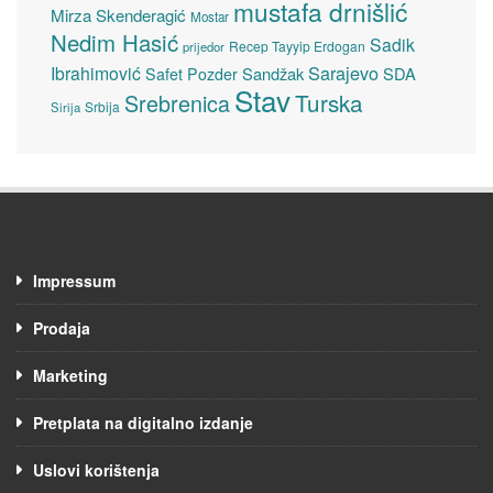
mustafa drnišlić
Mirza Skenderagić
Mostar
Nedim Hasić
Sadik
Recep Tayyip Erdogan
prijedor
Sarajevo
Ibrahimović
Sandžak
SDA
Safet Pozder
Stav
Turska
Srebrenica
Srbija
Sirija
Impressum
Prodaja
Marketing
Pretplata na digitalno izdanje
Uslovi korištenja