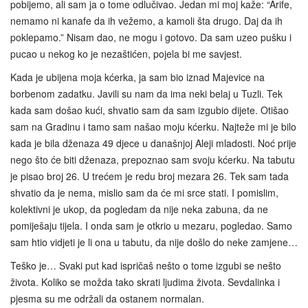
pobijemo, ali sam ja o tome odlučivao. Jedan mi moj kaže: “Arife,
nemamo ni kanafe da ih vežemo, a kamoli šta drugo. Daj da ih
poklepamo.” Nisam dao, ne mogu i gotovo. Da sam uzeo pušku i
pucao u nekog ko je nezaštićen, pojela bi me savjest.
Kada je ubijena moja kćerka, ja sam bio iznad Majevice na
borbenom zadatku. Javili su nam da ima neki belaj u Tuzli. Tek
kada sam došao kući, shvatio sam da sam izgubio dijete. Otišao
sam na Gradinu i tamo sam našao moju kćerku. Najteže mi je bilo
kada je bila dženaza 49 djece u današnjoj Aleji mladosti. Noć prije
nego što će biti dženaza, prepoznao sam svoju kćerku. Na tabutu
je pisao broj 26. U trećem je redu broj mezara 26. Tek sam tada
shvatio da je nema, mislio sam da će mi srce stati. I pomislim,
kolektivni je ukop, da pogledam da nije neka zabuna, da ne
pomiješaju tijela. I onda sam je otkrio u mezaru, pogledao. Samo
sam htio vidjeti je li ona u tabutu, da nije došlo do neke zamjene…
Teško je… Svaki put kad ispričaš nešto o tome izgubi se nešto
života. Koliko se možda tako skrati ljudima života. Sevdalinka i
pjesma su me održali da ostanem normalan.