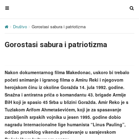
T
T
o
o
g
g
Društvo
Gorostasi sabura i patriotizma
g
g
l
l
Gorostasi sabura i patriotizma
e
e
n
n
a
a
v
v
Nakon dokumentarnog filma Makedonac, uskoro bi trebalo
i
i
početi snimanje i igranog filma o Amiru Reki i njegovom
g
g
herojskom činu iz okoline Goražda 14. jula 1992. godine.
a
a
Snažna i antiratna priča o komandantu 43. brigade Armije
t
t
BiH koji je spasio 45 Srba u blizini Goražda. Amir Reko je s
i
i
Tuzlakom Arifom Ahmetaševićem, koji je za spasavanje
o
o
zarobljenih srpskih vojnika u jesen 1995. godine dobio
n
n
nagradu Internacionalne lige humanista “Linus Pauling”,
održao proteklog vikenda predavanje u sarajevskom