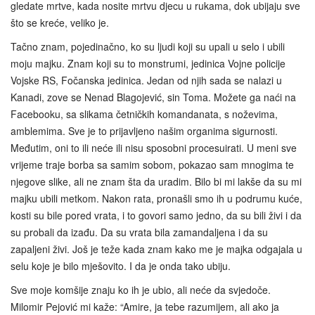
gledate mrtve, kada nosite mrtvu djecu u rukama, dok ubijaju sve
što se kreće, veliko je.
Tačno znam, pojedinačno, ko su ljudi koji su upali u selo i ubili
moju majku. Znam koji su to monstrumi, jedinica Vojne policije
Vojske RS, Fočanska jedinica. Jedan od njih sada se nalazi u
Kanadi, zove se Nenad Blagojević, sin Toma. Možete ga naći na
Facebooku, sa slikama četničkih komandanata, s noževima,
amblemima. Sve je to prijavljeno našim organima sigurnosti.
Međutim, oni to ili neće ili nisu sposobni procesuirati. U meni sve
vrijeme traje borba sa samim sobom, pokazao sam mnogima te
njegove slike, ali ne znam šta da uradim. Bilo bi mi lakše da su mi
majku ubili metkom. Nakon rata, pronašli smo ih u podrumu kuće,
kosti su bile pored vrata, i to govori samo jedno, da su bili živi i da
su probali da izađu. Da su vrata bila zamandaljena i da su
zapaljeni živi. Još je teže kada znam kako me je majka odgajala u
selu koje je bilo mješovito. I da je onda tako ubiju.
Sve moje komšije znaju ko ih je ubio, ali neće da svjedoče.
Milomir Pejović mi kaže: “Amire, ja tebe razumijem, ali ako ja