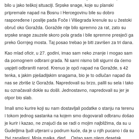
bilo u jako teškoj situaciji. Srpske snage, koje su planski
pripremale napad na Bosnu i Hercegovinu bile su dobro
raspoređene i poslije pada Foče i Višegrada krenule su u žestoki
obruč oko Goražda. Goražde nije bilo spremno za rat, zato su
srpske snage zauzele skoro pola grada i bile spremne presjeći ga
preko Gornjeg mosta. Taj posao trebao je biti završen za tri dana.
Kao mlad oficir, u 27. godini, imao sam neko znanje i mogao sam
da pomognem odbrani grada. Ni sami nismo bili sigurni da ćemo
uspjeti odbraniti narod. Krenuo je opći napad na Goražde, s 42
tenka, s jakim pješadijskim snagama, bio je to odlučan napad da
nas se zbriše iz Goražda. Napredovali su brzo, palili su sela i tako
su označavali dokle su došli. Jednostavno, napredovali su jer je
otpor bio slab.
Imali smo kurire koji su nam dostavljali podatke o stanju na terenu
i tokom jednog sastanka na kojem smo dogovarali odbranu došao
je kurir i kazao, ne znajući da se radi o mojim najbližima, da su u
Gudeljima ljudi utjerani u podrum kuće, da je u njih pucano i da su
živi zapaljeni. Moja majka, djed… Ostao sam nijem desetak