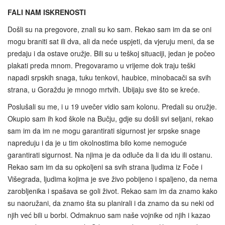
FALI NAM ISKRENOSTI
Došli su na pregovore, znali su ko sam. Rekao sam im da se oni
mogu braniti sat ili dva, ali da neće uspjeti, da vjeruju meni, da se
predaju i da ostave oružje. Bili su u teškoj situaciji, jedan je počeo
plakati preda mnom. Pregovaramo u vrijeme dok traju teški
napadi srpskih snaga, tuku tenkovi, haubice, minobacači sa svih
strana, u Goraždu je mnogo mrtvih. Ubijaju sve što se kreće.
Poslušali su me, i u 19 uvečer vidio sam kolonu. Predali su oružje.
Okupio sam ih kod škole na Bučju, gdje su došli svi seljani, rekao
sam im da im ne mogu garantirati sigurnost jer srpske snage
napreduju i da je u tim okolnostima bilo kome nemoguće
garantirati sigurnost. Na njima je da odluče da li da idu ili ostanu.
Rekao sam im da su opkoljeni sa svih strana ljudima iz Foče i
Višegrada, ljudima kojima je sve živo pobijeno i spaljeno, da nema
zarobljenika i spašava se goli život. Rekao sam im da znamo kako
su naoružani, da znamo šta su planirali i da znamo da su neki od
njih već bili u borbi. Odmaknuo sam naše vojnike od njih i kazao