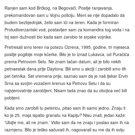
Ranjen sam kod Brčkog, na Begovači. Poslije ranjavanja,
prekomandovan sam u Vojnu policiju. Meni se nije dopadalo da
budem bezbjednjak, želio sam ići na teren. Kada je formiran
Protudiverzantski vod, postavljen sam za komandira tog voda i na
toj sam dužnosti bio kada sam zarobio te srpske vojnike.
Pretresali smo teren na potezu Ozrena, 1995. godine, tri mjeseca
poslije pogibije moje kćerke. Bilo je to iznad Lukavca, od Puračića
prema Petrovom Selu. Ne znam tačan datum, ali je bilo nekih
petnaestak dana prije Daytona. Bili smo u akciji i zarobili smo tih
pet četnika. Sat vremena prije, saznao sam da je naš ljekar Ervin
Srna sa svojim vozačem krenuo ka Petrovu Selu i da su
najvjerovatnije zarobljeni. Nisam tada znao da su obojica već bili
pobijeni.
Kada smo zarobili tu petericu, pitao sam ih samo jedno. Znaju li
ko je 25. maja ispalio granatu na Kapiju? Nisu znali, jedan kaže:
‘Ubijte me, ali ne znam.’ Vidio sam da ne znaju i poslao sam ih na
razmjenu. Bilo je teško sačuvati ih, nagovarali su me da ih sviju