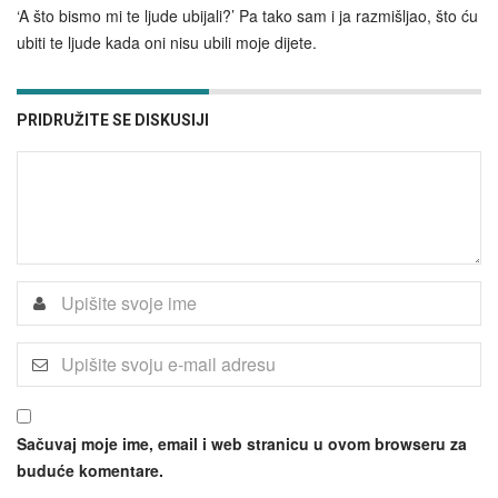
‘A što bismo mi te ljude ubijali?’ Pa tako sam i ja razmišljao, što ću
ubiti te ljude kada oni nisu ubili moje dijete.
PRIDRUŽITE SE DISKUSIJI
Sačuvaj moje ime, email i web stranicu u ovom browseru za
buduće komentare.