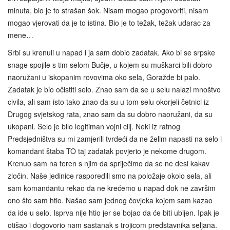
minuta, bio je to strašan šok. Nisam mogao progovoriti, nisam
mogao vjerovati da je to istina. Bio je to težak, težak udarac za
mene…
Srbi su krenuli u napad i ja sam dobio zadatak. Ako bi se srpske
snage spojile s tim selom Bučje, u kojem su muškarci bili dobro
naoružani u iskopanim rovovima oko sela, Goražde bi palo.
Zadatak je bio očistiti selo. Znao sam da se u selu nalazi mnoštvo
civila, ali sam isto tako znao da su u tom selu okorjeli četnici iz
Drugog svjetskog rata, znao sam da su dobro naoružani, da su
ukopani. Selo je bilo legitiman vojni cilj. Neki iz ratnog
Predsjedništva su mi zamjerili tvrdeći da ne želim napasti na selo i
komandant štaba TO taj zadatak povjerio je nekome drugom.
Krenuo sam na teren s njim da spriječimo da se ne desi kakav
zločin. Naše jedinice rasporedili smo na položaje okolo sela, ali
sam komandantu rekao da ne krećemo u napad dok ne završim
ono što sam htio. Našao sam jednog čovjeka kojem sam kazao
da ide u selo. Isprva nije htio jer se bojao da će biti ubijen. Ipak je
otišao i dogovorio nam sastanak s trojicom predstavnika seljana.