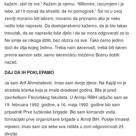
kažem, ubit će me.” Kažem ja njemu: “Milomire, razumijem i ja
tebe, ali i ti moraš da shvatiš, da mi pomogneš.” Svi mi u ovoj
zemlji moramo biti iskreni, moramo da priznamo ako je neko
nešto loše napravio. Da dostojanstveno kažemo, da je bio takav
trenutak, da se napravilo loše djelo i da se mora odgovarati za to.
Ne smije se nikoga štititi, bez obzira na sve. Tako ćemo jedino
doći do cilja kojeg želimo. Treba nam iskrenosti, treba biti iskren
prema samom sebi, samo iskrenošću možemo Bosnu dobiti
nazad.
DAJ DA IH POKLEPAMO
Ja sam Arif Ahmetašević. Imao sam dvoje djece. Na Kapiji mi je
stradala kćerka koja je imala dvadeset godina. Bila je pred
završetkom Filozofskog fakulteta. U Armiju RBiH uključio sam se
19. februara 1992. godine, a 16. maja 1992. godine bio sam
pripadnik Prve tuzlanske brigade. Bio sam komandir voda,
formacijski prve organizirane brigade u Armiji BiH. Poslije trinaest
mjeseci, imao sam iza sebe sva ratišta u zoni odgovornosti 25.
divizije.