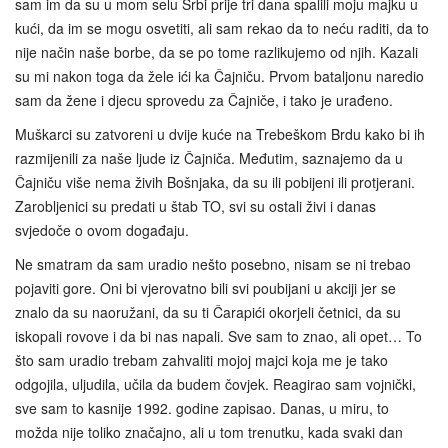
sam im da su u mom selu Srbi prije tri dana spalili moju majku u
kući, da im se mogu osvetiti, ali sam rekao da to neću raditi, da to
nije način naše borbe, da se po tome razlikujemo od njih. Kazali
su mi nakon toga da žele ići ka Čajniču. Prvom bataljonu naredio
sam da žene i djecu sprovedu za Čajniče, i tako je urađeno.
Muškarci su zatvoreni u dvije kuće na Trebeškom Brdu kako bi ih
razmijenili za naše ljude iz Čajniča. Međutim, saznajemo da u
Čajniču više nema živih Bošnjaka, da su ili pobijeni ili protjerani.
Zarobljenici su predati u štab TO, svi su ostali živi i danas
svjedoče o ovom događaju.
Ne smatram da sam uradio nešto posebno, nisam se ni trebao
pojaviti gore. Oni bi vjerovatno bili svi poubijani u akciji jer se
znalo da su naoružani, da su ti Čarapići okorjeli četnici, da su
iskopali rovove i da bi nas napali. Sve sam to znao, ali opet… To
što sam uradio trebam zahvaliti mojoj majci koja me je tako
odgojila, uljudila, učila da budem čovjek. Reagirao sam vojnički,
sve sam to kasnije 1992. godine zapisao. Danas, u miru, to
možda nije toliko značajno, ali u tom trenutku, kada svaki dan