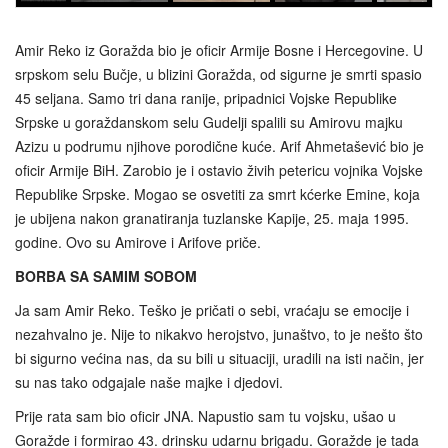
Amir Reko iz Goražda bio je oficir Armije Bosne i Hercegovine. U
srpskom selu Bučje, u blizini Goražda, od sigurne je smrti spasio
45 seljana. Samo tri dana ranije, pripadnici Vojske Republike
Srpske u goraždanskom selu Gudelji spalili su Amirovu majku
Azizu u podrumu njihove porodične kuće. Arif Ahmetašević bio je
oficir Armije BiH. Zarobio je i ostavio živih petericu vojnika Vojske
Republike Srpske. Mogao se osvetiti za smrt kćerke Emine, koja
je ubijena nakon granatiranja tuzlanske Kapije, 25. maja 1995.
godine. Ovo su Amirove i Arifove priče.
BORBA SA SAMIM SOBOM
Ja sam Amir Reko. Teško je pričati o sebi, vraćaju se emocije i
nezahvalno je. Nije to nikakvo herojstvo, junaštvo, to je nešto što
bi sigurno većina nas, da su bili u situaciji, uradili na isti način, jer
su nas tako odgajale naše majke i djedovi.
Prije rata sam bio oficir JNA. Napustio sam tu vojsku, ušao u
Goražde i formirao 43. drinsku udarnu brigadu. Goražde je tada