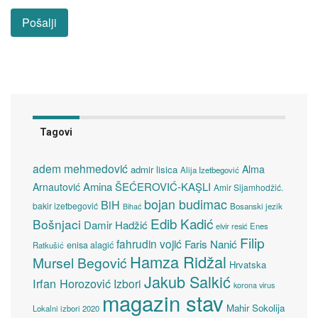
Tagovi
adem mehmedović
Alma
admir lisica
Alija Izetbegović
Amina ŠEĆEROVIĆ-KAŞLI
Arnautović
Amir Sijamhodžić.
bojan budimac
BiH
bakir izetbegović
Bosanski jezik
Bihać
Edib Kadić
Bošnjaci
Damir Hadžić
elvir resić
Enes
Filip
fahrudin vojić
Faris Nanić
enisa alagić
Ratkušić
Hamza Ridžal
Mursel Begović
Hrvatska
Jakub Salkić
Irfan Horozović
Izbori
korona virus
magazin stav
Mahir Sokolija
Lokalni izbori 2020