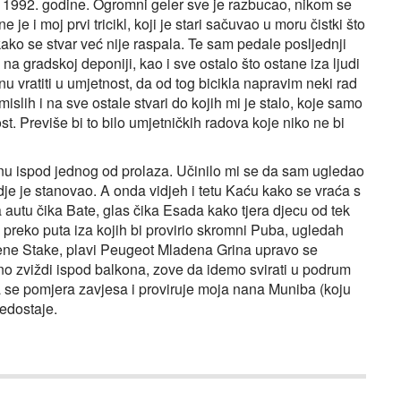
u 1992. godine. Ogromni geler sve je razbucao, nikom se
 je i moj prvi tricikl, koji je stari sačuvao u moru čistki što
kako se stvar već nije raspala. Te sam pedale posljednji
na gradskoj deponiji, kao i sve ostalo što ostane iza ljudi
u vratiti u umjetnost, da od tog bicikla napravim neki rad
islih i na sve ostale stvari do kojih mi je stalo, koje samo
st. Previše bi to bilo umjetničkih radova koje niko ne bi
knu ispod jednog od prolaza. Učinilo mi se da sam ugledao
gdje je stanovao. A onda vidjeh i tetu Kaću kako se vraća s
 autu čika Bate, glas čika Esada kako tjera djecu od tek
i preko puta iza kojih bi provirio skromni Puba, ugledah
žene Stake, plavi Peugeot Mladena Grina upravo se
rno zviždi ispod balkona, zove da idemo svirati u podrum
a se pomjera zavjesa i proviruje moja nana Muniba (koju
nedostaje.