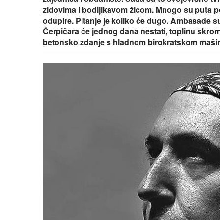
zidovima i bodljikavom žicom. Mnogo su puta poku
odupire. Pitanje je koliko će dugo. Ambasade su
Ćerpičara će jednog dana nestati, toplinu sk
betonsko zdanje s hladnom birokratskom maši