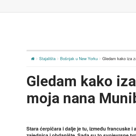
Stajališta
Bošnjak u New Yorku
Gledam kako iza z
Gledam kako iza 
moja nana Muni
Stara ćerpičara i dalje je tu, između francuske 
zajednica i obdanište. Sada su to svojevrsne 