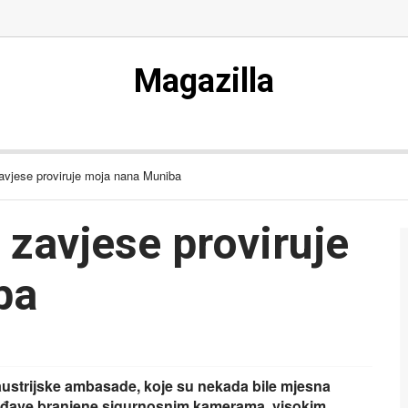
Magazilla
avjese proviruje moja nana Muniba
zavjese proviruje
ba
i austrijske ambasade, koje su nekada bile mjesna
tvrđave branjene sigurnosnim kamerama, visokim