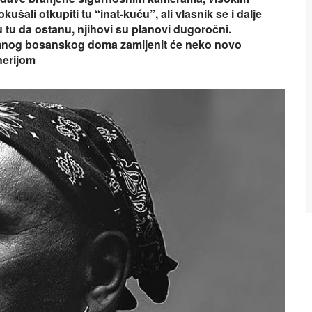
šali otkupiti tu “inat-kuću”, ali vlasnik se i dalje
 tu da ostanu, njihovi su planovi dugoročni.
romnog bosanskog doma zamijenit će neko novo
nerijom