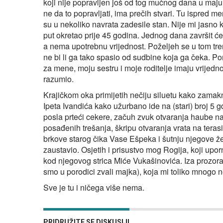
koji nije popravljen još od tog mučnog dana u maj
ne da to popravljati, ima prečih stvari. Tu ispred mene
su u nekoliko navrata zadesile stan. Nije mi jasno 
put okretao prije 45 godina. Jednog dana završit će 
a nema upotrebnu vrijednost. Poželjeh se u tom tren
ne bi li ga tako spasio od sudbine koja ga čeka. Pom
za mene, moju sestru i moje roditelje imaju vrijedno
razumio.
Krajičkom oka primijetih nečiju siluetu kako zama
Ipeta Ivandića kako užurbano ide na (stari) broj 5 
posla prteći cekere, začuh zvuk otvaranja haube na
posađenih trešanja, škripu otvaranja vrata na teras
brkove starog čika Vase Ešpeka i šutnju njegove 
zaustavio. Osjetih i prisustvo mog Rogija, koji upo
kod njegovog strica Miće Vukašinovića. Iza prozor
smo u porodici zvali majka), koja mi toliko mnogo 
Sve je tu i ničega više nema.
PRIDRUŽITE SE DISKUSIJI