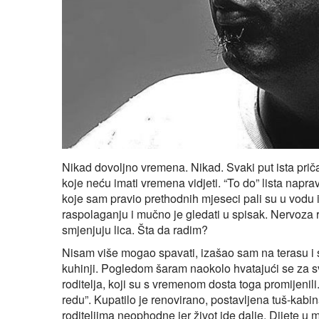
Nikad dovoljno vremena. Nikad. Svaki put ista priča –
koje neću imati vremena vidjeti. “To do” lista napr
koje sam pravio prethodnih mjeseci pali su u vodu
raspolaganju i mučno je gledati u spisak. Nervoza 
smjenjuju lica. Šta da radim?
Nisam više mogao spavati, izašao sam na terasu i s
kuhinji. Pogledom šaram naokolo hvatajući se za s
roditelja, koji su s vremenom dosta toga promijenili
redu”. Kupatilo je renovirano, postavljena tuš-kabi
roditeljima neophodne jer život ide dalje. Dijete u m