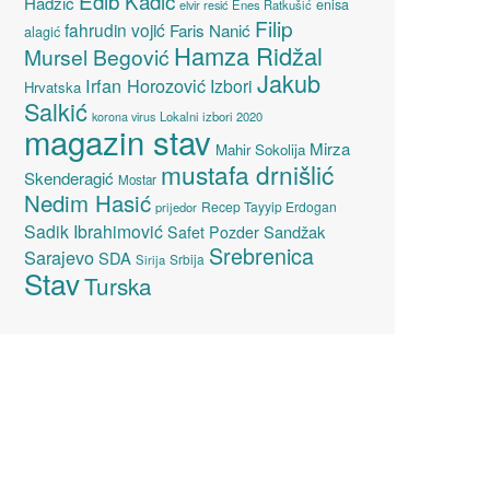
Edib Kadić
Hadžić
enisa
elvir resić
Enes Ratkušić
Filip
fahrudin vojić
Faris Nanić
alagić
Hamza Ridžal
Mursel Begović
Jakub
Irfan Horozović
Izbori
Hrvatska
Salkić
Lokalni izbori 2020
korona virus
magazin stav
Mirza
Mahir Sokolija
mustafa drnišlić
Skenderagić
Mostar
Nedim Hasić
Recep Tayyip Erdogan
prijedor
Sadik Ibrahimović
Sandžak
Safet Pozder
Srebrenica
Sarajevo
SDA
Srbija
Sirija
Stav
Turska