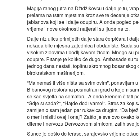
Magija ranog jutra na Džidžikovcu i dalje je tu, vra
prelama na istim mjestima kroz sve te decenije otka
jablanova koji se i dalje odupiru. A onda pogled p
vrijeme i nove okolnosti natjerali su ljude na to.
Dalje niz ulicu primijetih da je stara ćerpičara i da
nekada bile mjesna zajednica i obdanište. Sada s
visokim zidovima i bodljikavom žicom. Mnogo su puta 
odupire. Pitanje je koliko će dugo. Ambasade su tu
jednog dana nestati, toplinu skromnog bosanskog
birokratskom mašinerijom.
“Ma nemaš ti više ništa sa svim ovim”, ponavljam u
Bibanovog restorana posmatram grad u kojem sam se
se kao svjetla na semaforu. A onda krenem čitati po
“Gdje si sada?”, “Hajde dođi vamo!”. Stres za koji 
zamijenio sam jedan par rukavica drugim. “Da bježi
o meni misliti ovaj i onaj? Zašto je sve ovo ovako
dileme i nervozu Dervozovom sirnicom, zalih sve 
Sunce je došlo do terase, sarajevsko vrijeme otkuc