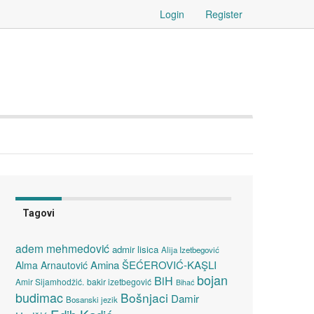
Login
Register
Tagovi
adem mehmedović
admir lisica
Alija Izetbegović
Amina ŠEĆEROVIĆ-KAŞLI
Alma Arnautović
bojan
BiH
Amir Sijamhodžić.
bakir izetbegović
Bihać
budimac
Bošnjaci
Damir
Bosanski jezik