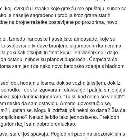
pci koji cvrkuću i svrake koje grakću me opuštaju, sunce se
ko je naselje sagrađeno i probija kroz grane starih
adne na brojne rešetke postavljene po prozorima, novo
lje tu, između francuske i austrijske ambasade, koje su
u to svojevrsne tvrđave branjene sigurnosnim kamerama,
pokušali otkupiti tu “inat-kuću”, ali vlasnik se i dalje
 da ostanu, njihovi su planovi dugoročni. Ćerpičara će
 doma zamijenit će neko novo betonsko zdanje s hladnom
 sebi dok hodam ulicama, dok se vozim taksijem, dok iz
 rodio. I dok to izgovaram, olakšanje i patnja smjenjuju
ruke koje danima ignoriram. “Tu si, kad ćemo se vidjeti?”,
sam mislio da sam ostavio u Americi udvostručio se,
m?”, upitah se. Mogu li izdržati još nekoliko dana? Šta će
 komplicirano? Nekad je bilo tako jednostavno. Prekidoh
jogurtom koji sam dobro promućkao.
ava, starci još spavaju. Pogled mi pade na prozorski sims