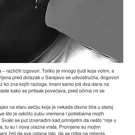
 različiti izgovori. Toliko je mnogo ljudi koje volim, a
avljena pred dolazak u Sarajevo se udvostručila, dogovori
 iz ko zna kojih razloga. Imam samo još dva dana na
raste kako se pritisak povećava, pred očima mi se
jeo na staru sećiju koja je nekada davno bila u staroj
ve što je odolilo zubu vremena i potrebama mojih
. Svaki se put iznenadim kad primijetim da nešto “nije u
na, tu su i nova ulazna vrata. Promjene su mojim
eni želi da sve ostane isto, da se ništa ne mijenja.