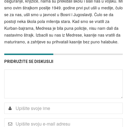
osiguranje, knjižice, nama su prekidali školu i slali nas u vojsku. Mi
smo ovim štrajkom poslije 1949. godine prvi put ušli u medije, čulo
se za nas, ušli smo u javnost u Bosni i Jugoslaviji. Čulo se da
postoji neka škola pola milenija stara. Kad smo se vratili za
Kurban-bajrama, Medresa je bila puna policije, nisu nam dali da
nastavimo štrajk. Izbacili su nas iz Medrese, kasnije nas vratili da
maturiramo, a zahtjeve su prihvatali kasnije bez puno halabuke.
PRIDRUŽITE SE DISKUSIJI