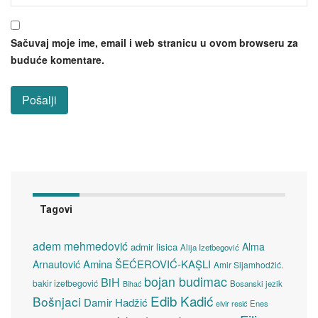
Sačuvaj moje ime, email i web stranicu u ovom browseru za
buduće komentare.
Tagovi
adem mehmedović
Alma
admir lisica
Alija Izetbegović
Amina ŠEĆEROVIĆ-KAŞLI
Arnautović
Amir Sijamhodžić.
bojan budimac
BiH
bakir izetbegović
Bosanski jezik
Bihać
Edib Kadić
Bošnjaci
Damir Hadžić
elvir resić
Enes