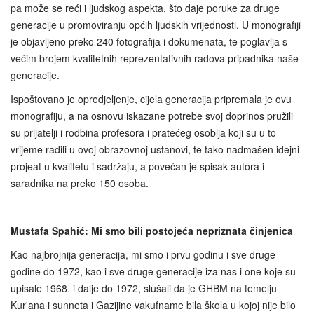
pa može se reći i ljudskog aspekta, što daje poruke za druge
generacije u promoviranju općih ljudskih vrijednosti. U monografiji
je objavljeno preko 240 fotografija i dokumenata, te poglavlja s
većim brojem kvalitetnih reprezentativnih radova pripadnika naše
generacije.
Ispoštovano je opredjeljenje, cijela generacija pripremala je ovu
monografiju, a na osnovu iskazane potrebe svoj doprinos pružili
su prijatelji i rodbina profesora i pratećeg osoblja koji su u to
vrijeme radili u ovoj obrazovnoj ustanovi, te tako nadmašen idejni
projeat u kvalitetu i sadržaju, a povećan je spisak autora i
saradnika na preko 150 osoba.
Mustafa Spahić: Mi smo bili postojeća nepriznata činjenica
Kao najbrojnija generacija, mi smo i prvu godinu i sve druge
godine do 1972, kao i sve druge generacije iza nas i one koje su
upisale 1968. i dalje do 1972, slušali da je GHBM na temelju
Kur'ana i sunneta i Gazijine vakufname bila škola u kojoj nije bilo