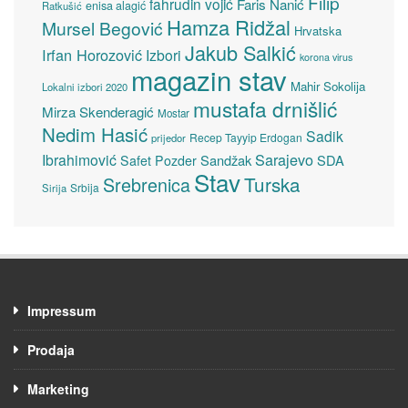
Filip
fahrudin vojić
Faris Nanić
enisa alagić
Ratkušić
Hamza Ridžal
Mursel Begović
Hrvatska
Jakub Salkić
Irfan Horozović
Izbori
korona virus
magazin stav
Mahir Sokolija
Lokalni izbori 2020
mustafa drnišlić
Mirza Skenderagić
Mostar
Nedim Hasić
Sadik
Recep Tayyip Erdogan
prijedor
Sarajevo
Ibrahimović
Sandžak
SDA
Safet Pozder
Stav
Turska
Srebrenica
Srbija
Sirija
Impressum
Prodaja
Marketing