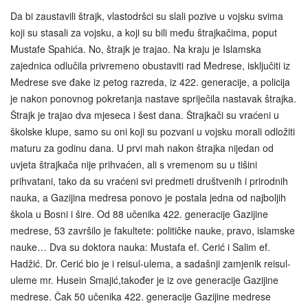
Da bi zaustavili štrajk, vlastodršci su slali pozive u vojsku svima
koji su stasali za vojsku, a koji su bili među štrajkačima, poput
Mustafe Spahića. No, štrajk je trajao. Na kraju je Islamska
zajednica odlučila privremeno obustaviti rad Medrese, isključiti iz
Medrese sve đake iz petog razreda, iz 422. generacije, a policija
je nakon ponovnog pokretanja nastave spriječila nastavak štrajka.
Štrajk je trajao dva mjeseca i šest dana. Štrajkači su vraćeni u
školske klupe, samo su oni koji su pozvani u vojsku morali odložiti
maturu za godinu dana. U prvi mah nakon štrajka nijedan od
uvjeta štrajkača nije prihvaćen, ali s vremenom su u tišini
prihvatani, tako da su vraćeni svi predmeti društvenih i prirodnih
nauka, a Gazijina medresa ponovo je postala jedna od najboljih
škola u Bosni i šire. Od 88 učenika 422. generacije Gazijine
medrese, 53 završilo je fakultete: političke nauke, pravo, islamske
nauke… Dva su doktora nauka: Mustafa ef. Cerić i Salim ef.
Hadžić. Dr. Cerić bio je i reisul-ulema, a sadašnji zamjenik reisul-
uleme mr. Husein Smajić,također je iz ove generacije Gazijine
medrese. Čak 50 učenika 422. generacije Gazijine medrese