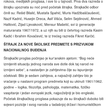
rokova, medijskih proglasa, i sve to u tajnosti. Prva dva razreda o
štrajku upoznata su noć pred početak štrajka. Štrajkački odbor
činili su: Rešid Bilalić, Mustafa Spahić, Muris Hadžibaščaušević,
Nazif Kadrić, Husejin Dreca, Asif Višća, Selim Sejdinović, Ahmed
Halilović, Zijad Ljevaković, Mensur Mašetić, svi iz generacije
maturanata 1967/1972, a uz njih su bili iz četvrtog razreda Kasim
Kadić i Ibrahim Kovačević, te iz trećeg razreda Fikret Karčić.
ŠTRAJK ZA NOVE ŠKOLSKE PREDMETE S PRIZVUKOM
NACIONALNOG BUĐENJA
Štrajkački proglas počinjao je kur'anskim ajetom: “Bog neće
izmijeniti situaciju jednog naroda sve dotle dok taj narod ne
izmijeni sebe”, a nastavljen je zahtjevima čije su ispunjenje
očekivali. Bilo je sedam zahtjeva, a najvažniji zahtjev bio je
vraćanje u nastavni program predmeta koji su ukinuti 1961/1962.
godine – logika, filozofija, psihologija, matematika, fizičko
vaspitanje i jedan evropski jezik, najpoželjniji je bio engleski.
Početak štrajkačkog proglasa pokazuje da su štrajkači duboko bili
svjesni pozicije i svog naroda u tadašnjoj državi i komunističkom