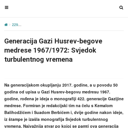
T
T
o
o
g
g
229
Generacija Gazi Husrev-begove medrese 1967/1972: Svjedok t
g
g
l
l
Generacija Gazi Husrev-begove
e
e
n
n
medrese 1967/1972: Svjedok
a
a
turbulentnog vremena
v
v
i
i
g
g
a
a
Na generacijskom okupljanju 2017. godine, a u povodu 50
t
t
godina od upisa u Gazi Husrev-begovu medresu 1967.
i
i
godine, rođena je ideja o monografiji 422. generacije Gazijine
o
o
medrese. Formiran je redakcijski tim na čelu s Kemalom
n
n
Balihodžićem i Suadom Berbićem i, dvije godine nakon ideje,
iz štampe je izašla monografija Svjedok turbulentnog
vremena. Najvažnija stvar po kojoj se pamti ova generacija