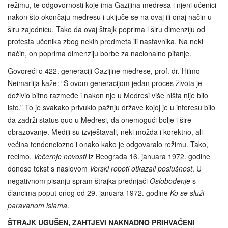
režimu, te odgovornosti koje ima Gazijina medresa i njeni učenici
nakon što okončaju medresu i uključe se na ovaj ili onaj način u
širu zajednicu. Tako da ovaj štrajk poprima i širu dimenziju od
protesta učenika zbog nekih predmeta ili nastavnika. Na neki
način, on poprima dimenziju borbe za nacionalno pitanje.
Govoreći o 422. generaciji Gazijine medrese, prof. dr. Hilmo
Neimarlija kaže: “S ovom generacijom jedan proces života je
doživio bitno razmeđe i nakon nje u Medresi više ništa nije bilo
isto.” To je svakako privuklo pažnju države kojoj je u interesu bilo
da zadrži status quo u Medresi, da onemogući bolje i šire
obrazovanje. Mediji su izvještavali, neki možda i korektno, ali
većina tendenciozno i onako kako je odgovaralo režimu. Tako,
recimo,
Večernje novosti
iz Beograda 16. januara 1972. godine
donose tekst s naslovom
Verski roboti otkazali poslušnost
. U
negativnom pisanju spram štrajka prednjači
Oslobođenje
s
člancima poput onog od 29. januara 1972. godine
Ko se služi
paravanom islama
.
ŠTRAJK UGUŠEN, ZAHTJEVI NAKNADNO PRIHVAĆENI