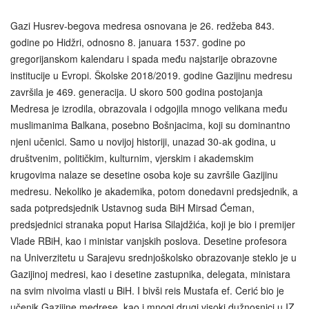
Gazi Husrev-begova medresa osnovana je 26. redžeba 843.
godine po Hidžri, odnosno 8. januara 1537. godine po
gregorijanskom kalendaru i spada među najstarije obrazovne
institucije u Evropi. Školske 2018/2019. godine Gazijinu medresu
završila je 469. generacija. U skoro 500 godina postojanja
Medresa je izrodila, obrazovala i odgojila mnogo velikana među
muslimanima Balkana, posebno Bošnjacima, koji su dominantno
njeni učenici. Samo u novijoj historiji, unazad 30-ak godina, u
društvenim, političkim, kulturnim, vjerskim i akademskim
krugovima nalaze se desetine osoba koje su završile Gazijinu
medresu. Nekoliko je akademika, potom donedavni predsjednik, a
sada potpredsjednik Ustavnog suda BiH Mirsad Ćeman,
predsjednici stranaka poput Harisa Silajdžića, koji je bio i premijer
Vlade RBiH, kao i ministar vanjskih poslova. Desetine profesora
na Univerzitetu u Sarajevu srednjoškolsko obrazovanje steklo je u
Gazijinoj medresi, kao i desetine zastupnika, delegata, ministara
na svim nivoima vlasti u BiH. I bivši reis Mustafa ef. Cerić bio je
učenik Gazijine medrese, kao i mnogi drugi visoki dužnosnici u IZ