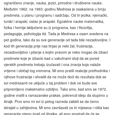
ograničeno znanje, nauka, jezici, prirodne i društvene nauke.
Međutim 1962. na 1963. godinu Medresa je osakaćena u broju
predmeta, u planu i programu i sadržaju. Od tri jezika: njemački,
turski i arapski, ostao je arapski. Egzaktne nauke matematika,
fizika i hemija isključene su iz programa, kao i filozofija,
pedagogija, psihologija itd. Tada je Medresa s osam svedena na
pet godina, tako da su sve generacije od tada bile nezadovoljne. I
kod tih generacija prije nas tinjao je neki žal, frustracija,
nezadovoljstvo i pitanje s kojim pravom je neko mogao da izbaci
predmete koje je izbacio kad u vakufnami stoji da se pored
vjerskih predmeta trebaju izučavati i ona znanja koja nalaže
vrijeme i običaji tog vremena. Mi smo pratili reakcije prethodnika i
njihove frustracije i shvatili da ne može doći do rezultata dok se
svi medresanti ne uključe u taj problem i dok ne bude sve
pripremljeno maksimalno ozbiljno. Tako smo, kad smo se 1972.
godine vratili s ramazanske prakse, pokrenuli ideju da stupimo u
štrajk. Prvo smo mi svi iz petog razreda zakleli se da ćemo
istrajati u zahtjevima. Mi smo završavali za tri mjeseca i ništa kao
generacija nismo imali od štrajka, ali smo smatrali da će se