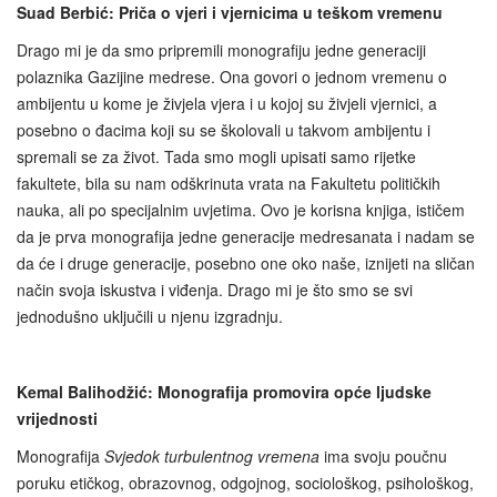
Suad Berbić: Priča o vjeri i vjernicima u teškom vremenu
Drago mi je da smo pripremili monografiju jedne generaciji
polaznika Gazijine medrese. Ona govori o jednom vremenu o
ambijentu u kome je živjela vjera i u kojoj su živjeli vjernici, a
posebno o đacima koji su se školovali u takvom ambijentu i
spremali se za život. Tada smo mogli upisati samo rijetke
fakultete, bila su nam odškrinuta vrata na Fakultetu političkih
nauka, ali po specijalnim uvjetima. Ovo je korisna knjiga, ističem
da je prva monografija jedne generacije medresanata i nadam se
da će i druge generacije, posebno one oko naše, iznijeti na sličan
način svoja iskustva i viđenja. Drago mi je što smo se svi
jednodušno uključili u njenu izgradnju.
Kemal Balihodžić: Monografija promovira opće ljudske
vrijednosti
Monografija
Svjedok turbulentnog vremena
ima svoju poučnu
poruku etičkog, obrazovnog, odgojnog, sociološkog, psihološkog,