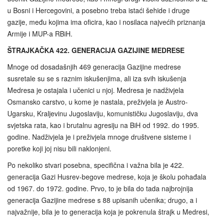
u Bosni i Hercegovini, a posebno treba istaći šehide i druge
gazije, među kojima ima oficira, kao i nosilaca najvećih priznanja
Armije i MUP-a RBiH.
ŠTRAJKAČKA 422. GENERACIJA GAZIJINE MEDRESE
Mnoge od dosadašnjih 469 generacija Gazijine medrese
susretale su se s raznim iskušenjima, ali iza svih iskušenja
Medresa je ostajala i učenici u njoj. Medresa je nadživjela
Osmansko carstvo, u kome je nastala, preživjela je Austro-
Ugarsku, Kraljevinu Jugoslaviju, komunističku Jugoslaviju, dva
svjetska rata, kao i brutalnu agresiju na BiH od 1992. do 1995.
godine. Nadživjela je i preživjela mnoge društvene sisteme i
poretke koji joj nisu bili naklonjeni.
Po nekoliko stvari posebna, specifična i važna bila je 422.
generacija Gazi Husrev‑begove medrese, koja je školu pohađala
od 1967. do 1972. godine. Prvo, to je bila do tada najbrojnija
generacija Gazijine medrese s 88 upisanih učenika; drugo, a i
najvažnije, bila je to generacija koja je pokrenula štrajk u Medresi,