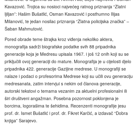
Kavazović. Trojica su nosioci najvećeg ratnog priznanja “Zlatni
ljiljan”: Hašim Bušatlić, Osman Kavazović i posthumno Ilijas
Milanović, te jedan nosilac priznanja “Zlatna policijska značka” –
Šaban Mahmutović.
Pored obrade teme štrajka kroz viđenja nekoliko aktera,
monografija sadrži biografske podatke svih 88 pripadnika
generacije koja je Medresu upisala 1967. i još 12 onih koji su se
priključili ovoj generaciji do mature. Monografija je u cijelosti djelo
pripadnika 422. generacije Gazijine medrese. U monografiji se
nalaze i podaci o profesorima Medrese koji su učili ovu generaciju
medresanata, zatim intervjui s nekim od članova generacije,
autorski tekstovi o temama vezanim za aktuelni profesionalni ili
širi društveni angažman. Posebna pozornost poklonjena je
borcima, logorašima te šehidima. Recenzenti monografije jesu
prof. dr. Ismet Bušatlić i prof. dr. Fikret Karčić, a izdavač “Dobra
knjiga” Sarajevo.