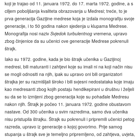
koji je trajao od 11. januara 1972. do 17. marta 1972. godine, a s
ciljem poboljšanja kvaliteta obrazovanja u Medresi; treće, to je
prva generacija Gazijine medrese koja je izdala monografiju svoje
generacije, i to 50 godina nakon sjedenja u klupama Medrese.
Monografija nosi naziv
Svjedok turbulentnog vremena
, upravo
zbog činjenice da su učenici ove generacije Medrese pokrenuli
štrajk.
Iako su 1972. godine, kada je bio štrajk učenika u Gazijinoj
medresi, bili maturanti i zahtjevi koje su imali ni na koji način nisu
se mogli odnositi na njih, ipak su upravo oni bili organizatori
štrajka jer su razmišljali široko i bili svjesni nedostataka koje imaju
kao medresanti zbog kojih postaju hendikepirani u društvu i željeli
su da se to izmijeni zbog generacija koje su pohađale Medresu
nakon njih. Štrajk je počeo 11. januara 1972. godine obustavom
nastave. Od 300 učenika u svim razredima, samo dva učenika
nisu pristupila štrajku. Štrajk su pokrenuli i pripremili učenici petog
razreda, upravo iz generacije o kojoj govorimo. Prije samog
stupanja u štrajk sve je temeljno pripremljeno, od zahtjeva, uvjeta,