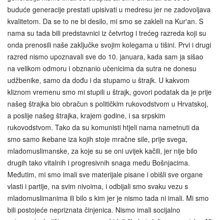
buduće generacije prestati upisivati u medresu jer ne zadovoljava
kvalitetom. Da se to ne bi desilo, mi smo se zakleli na Kur'an. S
nama su tada bili predstavnici iz četvrtog i trećeg razreda koji su
onda prenosili naše zaključke svojim kolegama u tišini. Prvi i drugi
razred nismo upoznavali sve do 10. januara, kada sam ja sišao
na velikom odmoru i obznanio učenicima da sutra ne donesu
udžbenike, samo da dođu i da stupamo u štrajk. U kakvom
kliznom vremenu smo mi stupili u štrajk, govori podatak da je prije
našeg štrajka bio obračun s političkim rukovodstvom u Hrvatskoj,
a poslije našeg štrajka, krajem godine, i sa srpskim
rukovodstvom. Tako da su komunisti htjeli nama nametnuti da
smo samo ikebane iza kojih stoje mračne sile, prije svega,
mladomuslimanske, za koje su se oni uvijek kačili, jer nije bilo
drugih tako vitalnih i progresivnih snaga među Bošnjacima.
Međutim, mi smo imali sve materijale pisane i obišli sve organe
vlasti i partije, na svim nivoima, i odbijali smo svaku vezu s
mladomuslimanima ili bilo s kim jer je nismo tada ni imali. Mi smo
bili postojeće nepriznata činjenica. Nismo imali socijalno