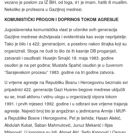
vezano je poslom za IZ BiH, od toga, 41 je imam, hatib ili muallim.
Nekoliko je profesora u Gazijinoj medresi.
KOMUNISTIČKI PROGON I DOPRINOS TOKOM AGRESIJE
Jugoslavenska komunistička vlast je učenike svih generacija
Gazijine medrese doživljavala i evidentirala kao svoje neprijatelje.
Tako je bilo i s 422. generacijom, a posebno nakon štrajka koji su
organizirali. Stoga ne čudi to što će ih kasnije DB proganjati,
zatvarati i osuđivati: Husejin Smajić 18. maja 1983. godine
osuđen je na pet godina; Mustafa Spahić osuđen je u čuvenom
“Sarajevskom procesu” 1983. godine na tri godine zatvora.
U vrijeme agresije na Republiku Bosnu i Hercegovinu bezmalo svi
pripadnici 422. generacije Gazi Husrev-begove medrese uključili
su se, imali aktivnu i vidnu ulogu u organizaciji otpora tokom
1991. i prvih mjeseci 1992. godine i u odbrani sve vrijeme trajanja
agresije. Najveći broj bio je angažiran u jedinicama Armije i MUP-
a Republike Bosne i Hercegovine. Pet je šehida: Hasan Alekić,
Abdulah Kubat, Šaban Mahmutović, Junuz Mekanić i Ilijas
Milanović. U logorima su bili: Ahmet Alić, Sejfo Kajmović i Osman