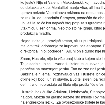
ko jeste? Nije ni Valentin Makedonski, koji navodno 
od dolaska u klub. Mentalitet manje-više, ali ima li
upravo nekada Valentinovu reklamu na dresu nosila a
za razliku od napadača Sarajeva, posrećilo da obar
ubilježila, to će biti najveći broj potpisa s igrači
utakmicu u seniorima. Nebitno što ne igraju, bitno j
produkcija mladih.
Hajde, neka je upravljač sretan, ali tu je i “daljins
mailom traži odobrenje za kupovinu toalet-papira.
direktorica i njoj podređeni. Ali, ni on sigurno nije kr
Znam, Husrefe, nije to više onaj klub u kojem ste im
To je sada klub koji izvana funkcionira, a ustvari 
popričati na maternjem jeziku. Tan ne zna naš jezik
Sabrina je nijema. Poznavajući Vas, Husrefe, bit će
otkine koji bod i uništi slavlje. Budite iskreni pa re
definitivnom oproštaju od titule nije prošla “četeresn
Husrefe, bez ćuške Adukoru, Hebiboviću, Stanojeviću
najgori. Možda da glasno kažete što mislite i ovim
na engleskom jeziku. Za ovosezonske trofeje je kasn