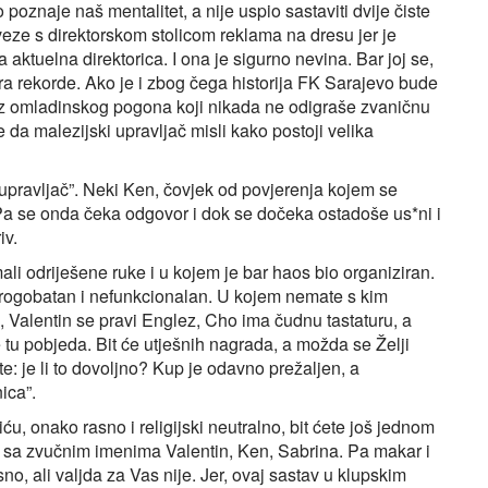
poznaje naš mentalitet, a nije uspio sastaviti dvije čiste
 veze s direktorskom stolicom reklama na dresu jer je
ktuelna direktorica. I ona je sigurno nevina. Bar joj se,
a rekorde. Ako je i zbog čega historija FK Sarajevo bude
ma iz omladinskog pogona koji nikada ne odigraše zvaničnu
e da malezijski upravljač misli kako postoji velika
ki upravljač”. Neki Ken, čovjek od povjerenja kojem se
 Pa se onda čeka odgovor i dok se dočeka ostadoše us*ni i
iv.
ali odriješene ruke i u kojem je bar haos bio organiziran.
je rogobatan i nefunkcionalan. U kojem nemate s kim
, Valentin se pravi Englez, Cho ima čudnu tastaturu, a
 tu pobjeda. Bit će utješnih nagrada, a možda se Želji
cite: je li to dovoljno? Kup je odavno prežaljen, a
ica”.
, onako rasno i religijski neutralno, bit ćete još jednom
a sa zvučnim imenima Valentin, Ken, Sabrina. Pa makar i
o, ali valjda za Vas nije. Jer, ovaj sastav u klupskim