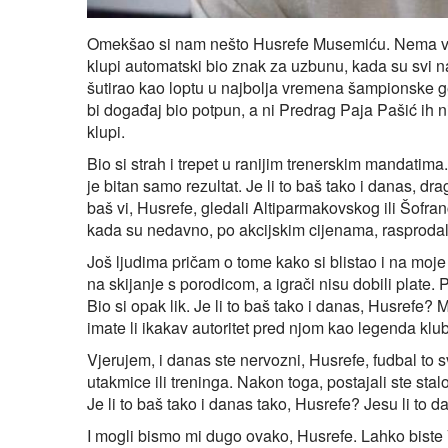
Omekšao si nam nešto Husrefe Musemiću. Nema više
klupi automatski bio znak za uzbunu, kada su svi na 
šutirao kao loptu u najbolja vremena šampionske gen
bi događaj bio potpun, a ni Predrag Paja Pašić ih nije
klupi.
Bio si strah i trepet u ranijim trenerskim mandatima.
je bitan samo rezultat. Je li to baš tako i danas, dr
baš vi, Husrefe, gledali Altiparmakovskog ili Šofran
kada su nedavno, po akcijskim cijenama, rasproda
Još ljudima pričam o tome kako si blistao i na moje 
na skijanje s porodicom, a igrači nisu dobili plate.
Bio si opak lik. Je li to baš tako i danas, Husrefe? M
imate li ikakav autoritet pred njom kao legenda klu
Vjerujem, i danas ste nervozni, Husrefe, fudbal to
utakmice ili treninga. Nakon toga, postajali ste st
Je li to baš tako i danas tako, Husrefe? Jesu li to d
I mogli bismo mi dugo ovako, Husrefe. Lahko biste Vi