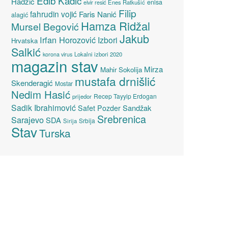
Edib Kadić
Hadžić
enisa
elvir resić
Enes Ratkušić
Filip
fahrudin vojić
Faris Nanić
alagić
Hamza Ridžal
Mursel Begović
Jakub
Irfan Horozović
Izbori
Hrvatska
Salkić
Lokalni izbori 2020
korona virus
magazin stav
Mirza
Mahir Sokolija
mustafa drnišlić
Skenderagić
Mostar
Nedim Hasić
Recep Tayyip Erdogan
prijedor
Sadik Ibrahimović
Sandžak
Safet Pozder
Srebrenica
Sarajevo
SDA
Srbija
Sirija
Stav
Turska