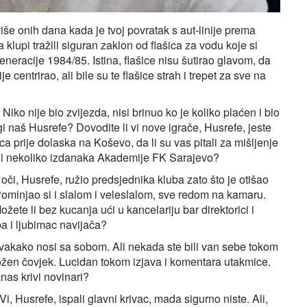
 onih dana kada je tvoj povratak s aut-linije prema
klupi tražili siguran zaklon od flašica za vodu koje si
eracije 1984/85. Istina, flašice nisu šutirao glavom, da
 centrirao, ali bile su te flašice strah i trepet za sve na
 Niko nije bio zvijezda, nisi brinuo ko je koliko plaćen i bio
agi naš Husrefe? Dovodite li vi nove igrače, Husrefe, jeste
ca prije dolaska na Koševo, da li su vas pitali za mišljenje
li nekoliko izdanaka Akademije FK Sarajevo?
oči, Husrefe, ružio predsjednika kluba zato što je otišao
 Pominjao si i slalom i veleslalom, sve redom na kamaru.
ožete li bez kucanja ući u kancelariju bar direktorici i
ba i ljubimac navijača?
 svakako nosi sa sobom. Ali nekada ste bili van sebe tokom
aložen čovjek. Lucidan tokom izjava i komentara utakmice.
anas krivi novinari?
, Husrefe, ispali glavni krivac, mada sigurno niste. Ali,