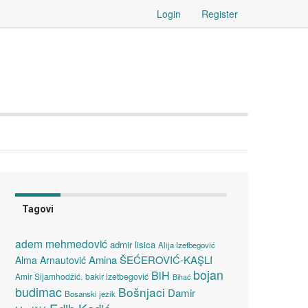
Login
Register
Tagovi
adem mehmedović
admir lisica
Alija Izetbegović
Amina ŠEĆEROVIĆ-KAŞLI
Alma Arnautović
bojan
BiH
Amir Sijamhodžić.
bakir izetbegović
Bihać
budimac
Bošnjaci
Damir
Bosanski jezik