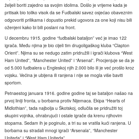
željeli boriti zajedno sa svojim idolima. Došlo je vrijeme kada je
pritisak bio toliko visok da se Fudbalski savez osjećao obaveznim
odgovoriti prilikama i dopustio prekid ugovora za one koji nisu bili
oženjeni kako bi bili poslani na front.
U decembru 1915. godine “fudbalski bataljon” već je imao 122
igrača. Među njima je bio cijeli tim drugoligaškog kluba “Clapton
Orient”. Njima su se nedugo zatim pridružili i igrači klubova “West
Ham United”, “Manchester United” i “Arsenal”. Procjenjuje se da je
od 5.000 fudbalera u Engleskoj njih 2.000 bilo ili je već prošlo kroz
vojsku. Većina je ubijena ili ranjena i nije se mogla više baviti
sportom.
Petnaestog januara 1916. godine godine taj se bataljon našao na
prvoj liniji fronta, u borbama protiv Nijemaca. Ekipa “Hearts of
Midlothian”, tada najbolja u Škotskoj, odlučila se pridružiti toj
skupini vojnika, ohrabrujući i ostale igrače da krenu njihovim
stopama. Sedam ih je poginulo, a tri su se vratila kući ranjena. U
borbama su stradali mnogi igrači “Arsenala”, “Manchester
Uniteda” i “West Ham Uniteda”.