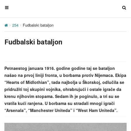
T
T
o
o
g
g
254
Fudbalski bataljon
g
g
l
l
Fudbalski bataljon
e
e
n
n
a
a
v
v
Petnaestog januara 1916. godine godine taj se bataljon
i
i
našao na prvoj liniji fronta, u borbama protiv Nijemaca. Ekipa
g
g
“Hearts of Midlothian”, tada najbolja u Škotskoj, odlučila se
a
a
pridružiti toj skupini vojnika, ohrabrujući i ostale igrače da
t
t
krenu njihovim stopama. Sedam ih je poginulo, a tri su se
i
i
vratila kući ranjena. U borbama su stradali mnogi igrači
o
o
“Arsenala”, “Manchester Uniteda” i “West Ham Uniteda”.
n
n