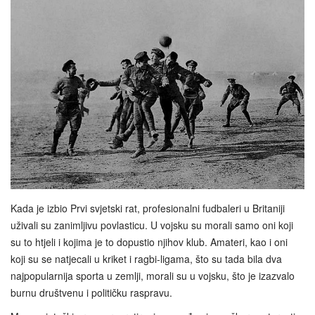
Kada je izbio Prvi svjetski rat, profesionalni fudbaleri u Britaniji
uživali su zanimljivu povlasticu. U vojsku su morali samo oni koji
su to htjeli i kojima je to dopustio njihov klub. Amateri, kao i oni
koji su se natjecali u kriket i ragbi-ligama, što su tada bila dva
najpopularnija sporta u zemlji, morali su u vojsku, što je izazvalo
burnu društvenu i političku raspravu.