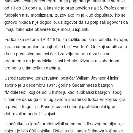
Masovni, teški proces regrutiranja pogađao je muškarce starosti
od 19 do 30 godina, a kasnije je prag povišen na 35. Profesionalni
fudbaleri nisu mobilizirani, izuzev ako im je klub dopuštao, što se
gotovo nikada nije dogodilo, uz izgovor da su potpisali ugovor i da
imaju zakonske obaveze koje moraju ispuniti.
Fudbalska sezona 1914/1915, za razliku od liga u ostatku Evrope,
igrala se normalno, a najbolji je bio “Everton”. Oni koji su bili za to
da se prvenstvo nastavi čak i za vrijeme rata držali su se
argumenta da je radničkoj klasi trebalo uživanja u slobodnom
vremenu u tim teškim danima.
Usred rasprave konzervativni političar William Joynson-Hicks
stvorio je u decembru 1914. godine Sedamnaesti bataljon
“Middlesex”, koji će ući u historiju kao “fudbalski bataljon” zbog
činjenice da su ga činili uglavnom amaterski fudbaleri koji su igrali
u prvoj i drugoj ligi. Kasnije su se i mnogi profesionalni igrači
dobrovoljno pridružili vojsci.
U početku su igrači predstavljali samo mali dio ovog bataljona, u
kojem je bilo 600 vojnika. Ostali su bili navijači timova koji su se