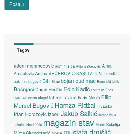
Tagovi
adem mehmedović
Alma
admir lisica
Alija Izetbegović
Amina ŠEĆEROVIĆ-KAŞLI
Arnautović
Amir Sijamhodžić.
bojan budimac
BiH
bakir izetbegović
Bosanski jezik
Bihać
Edib Kadić
Bošnjaci
Damir Hadžić
elvir resić
Enes
Filip
fahrudin vojić
Faris Nanić
enisa alagić
Ratkušić
Hamza Ridžal
Mursel Begović
Hrvatska
Jakub Salkić
Irfan Horozović
Izbori
korona virus
magazin stav
Mahir Sokolija
Lokalni izbori 2020
mustafa drnišlić
Mirza Skenderagić
Mostar