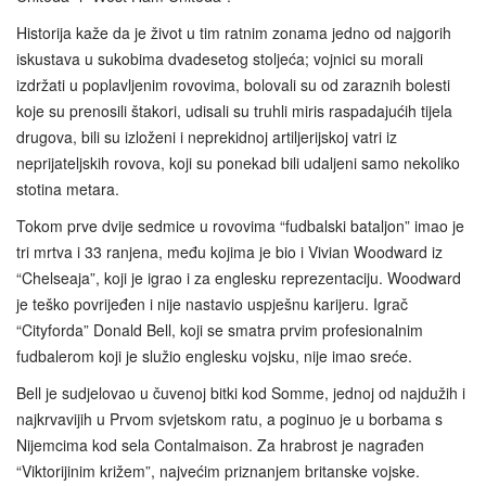
Historija kaže da je život u tim ratnim zonama jedno od najgorih
iskustava u sukobima dvadesetog stoljeća; vojnici su morali
izdržati u poplavljenim rovovima, bolovali su od zaraznih bolesti
koje su prenosili štakori, udisali su truhli miris raspadajućih tijela
drugova, bili su izloženi i neprekidnoj artiljerijskoj vatri iz
neprijateljskih rovova, koji su ponekad bili udaljeni samo nekoliko
stotina metara.
Tokom prve dvije sedmice u rovovima “fudbalski bataljon” imao je
tri mrtva i 33 ranjena, među kojima je bio i Vivian Woodward iz
“Chelseaja”, koji je igrao i za englesku reprezentaciju. Woodward
je teško povrijeđen i nije nastavio uspješnu karijeru. Igrač
“Cityforda” Donald Bell, koji se smatra prvim profesionalnim
fudbalerom koji je služio englesku vojsku, nije imao sreće.
Bell je sudjelovao u čuvenoj bitki kod Somme, jednoj od najdužih i
najkrvavijih u Prvom svjetskom ratu, a poginuo je u borbama s
Nijemcima kod sela Contalmaison. Za hrabrost je nagrađen
“Viktorijinim križem”, najvećim priznanjem britanske vojske.