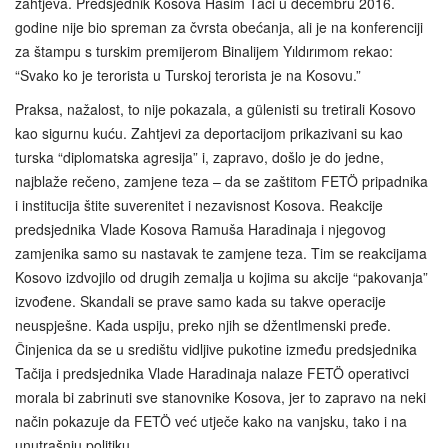
zahtjeva. Predsjednik Kosova Hašim Tači u decembru 2016.
godine nije bio spreman za čvrsta obećanja, ali je na konferenciji
za štampu s turskim premijerom Binalijem Yıldırımom rekao:
“Svako ko je terorista u Turskoj terorista je na Kosovu.”
Praksa, nažalost, to nije pokazala, a gülenisti su tretirali Kosovo
kao sigurnu kuću. Zahtjevi za deportacijom prikazivani su kao
turska “diplomatska agresija” i, zapravo, došlo je do jedne,
najblaže rečeno, zamjene teza – da se zaštitom FETÖ pripadnika
i institucija štite suverenitet i nezavisnost Kosova. Reakcije
predsjednika Vlade Kosova Ramuša Haradinaja i njegovog
zamjenika samo su nastavak te zamjene teza. Tim se reakcijama
Kosovo izdvojilo od drugih zemalja u kojima su akcije “pakovanja”
izvođene. Skandali se prave samo kada su takve operacije
neuspješne. Kada uspiju, preko njih se džentlmenski pređe.
Činjenica da se u središtu vidljive pukotine između predsjednika
Tačija i predsjednika Vlade Haradinaja nalaze FETÖ operativci
morala bi zabrinuti sve stanovnike Kosova, jer to zapravo na neki
način pokazuje da FETÖ već utječe kako na vanjsku, tako i na
unutrašnju politiku.