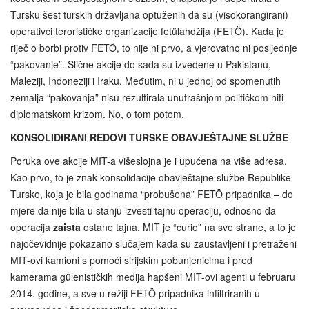
Tursku šest turskih državljana optuženih da su (visokorangirani)
operativci terorističke organizacije fetülahdžija (FETÖ). Kada je
riječ o borbi protiv FETÖ, to nije ni prvo, a vjerovatno ni posljednje
“pakovanje”. Slične akcije do sada su izvedene u Pakistanu,
Maleziji, Indoneziji i Iraku. Međutim, ni u jednoj od spomenutih
zemalja “pakovanja” nisu rezultirala unutrašnjom političkom niti
diplomatskom krizom. No, o tom potom.
KONSOLIDIRANI REDOVI TURSKE OBAVJEŠTAJNE SLUŽBE
Poruka ove akcije MIT-a višeslojna je i upućena na više adresa.
Kao prvo, to je znak konsolidacije obavještajne službe Republike
Turske, koja je bila godinama “probušena” FETÖ pripadnika – do
mjere da nije bila u stanju izvesti tajnu operaciju, odnosno da
operacija
zaista
ostane tajna. MIT je “curio” na sve strane, a to je
najočevidnije pokazano slučajem kada su zaustavljeni i pretraženi
MIT-ovi kamioni s pomoći sirijskim pobunjenicima i pred
kamerama gülenističkih medija hapšeni MIT-ovi agenti u februaru
2014. godine, a sve u režiji FETÖ pripadnika infiltriranih u