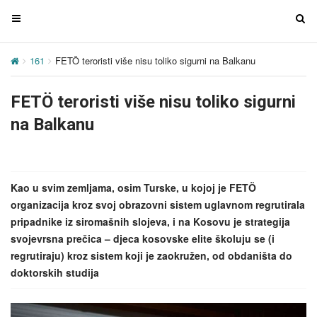
T
T
o
o
g
g
161
FETÖ teroristi više nisu toliko sigurni na Balkanu
g
g
l
l
FETÖ teroristi više nisu toliko sigurni
e
e
n
n
na Balkanu
a
a
v
v
i
i
g
g
Kao u svim zemljama, osim Turske, u kojoj je FETÖ
a
a
organizacija kroz svoj obrazovni sistem uglavnom regrutirala
t
t
pripadnike iz siromašnih slojeva, i na Kosovu je strategija
i
i
svojevrsna prečica – djeca kosovske elite školuju se (i
o
o
regrutiraju) kroz sistem koji je zaokružen, od obdaništa do
n
n
doktorskih studija