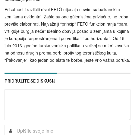
Prisutnost i različiti nivoi FETÖ utjecaja u svim su balkanskim
zemljama evidentni. Zašto su one gülenistima privlačne, ne treba
previše elaborirati. Najvažniji “princip” FETÖ funkcioniranja “para
vrti gdje burgija neće” idealno obavlja posao u zemljama u kojima
je korupcija rasprostranjena i po vertikali i po horizontali. Od 15.
jula 2016. godine turska vanjska politika u velikoj se mjeri zasniva
na odnosu drugih prema borbi protiv tog terorističkog kulta.
“Pakovanje”, kao jedan od alata te borbe, jeste vrlo važna poruka.
PRIDRUŽITE SE DISKUSIJI