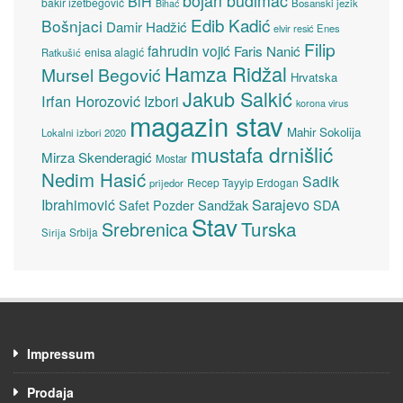
bojan budimac
BiH
bakir izetbegović
Bosanski jezik
Bihać
Edib Kadić
Bošnjaci
Damir Hadžić
elvir resić
Enes
Filip
fahrudin vojić
Faris Nanić
enisa alagić
Ratkušić
Hamza Ridžal
Mursel Begović
Hrvatska
Jakub Salkić
Irfan Horozović
Izbori
korona virus
magazin stav
Mahir Sokolija
Lokalni izbori 2020
mustafa drnišlić
Mirza Skenderagić
Mostar
Nedim Hasić
Sadik
Recep Tayyip Erdogan
prijedor
Sarajevo
Ibrahimović
Sandžak
SDA
Safet Pozder
Stav
Turska
Srebrenica
Srbija
Sirija
Impressum
Prodaja