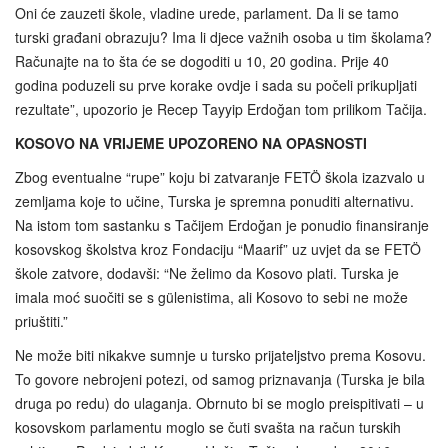
Oni će zauzeti škole, vladine urede, parlament. Da li se tamo
turski građani obrazuju? Ima li djece važnih osoba u tim školama?
Računajte na to šta će se dogoditi u 10, 20 godina. Prije 40
godina poduzeli su prve korake ovdje i sada su počeli prikupljati
rezultate”, upozorio je Recep Tayyip Erdoğan tom prilikom Tačija.
KOSOVO NA VRIJEME UPOZORENO NA OPASNOSTI
Zbog eventualne “rupe” koju bi zatvaranje FETÖ škola izazvalo u
zemljama koje to učine, Turska je spremna ponuditi alternativu.
Na istom tom sastanku s Tačijem Erdoğan je ponudio finansiranje
kosovskog školstva kroz Fondaciju “Maarif” uz uvjet da se FETÖ
škole zatvore, dodavši: “Ne želimo da Kosovo plati. Turska je
imala moć suočiti se s gülenistima, ali Kosovo to sebi ne može
priuštiti.”
Ne može biti nikakve sumnje u tursko prijateljstvo prema Kosovu.
To govore nebrojeni potezi, od samog priznavanja (Turska je bila
druga po redu) do ulaganja. Obrnuto bi se moglo preispitivati – u
kosovskom parlamentu moglo se čuti svašta na račun turskih