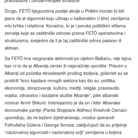
pravosudne i žandarmerijske strukture.
Drugo, FETÖ bjeguncima poslije akcije u Prištini moralo bi biti
jasno da je sigurnost koju uživaju u balkanskim (i šire) zemljama
vrlo krhka i relativna. Konačno, to je i poruka političkim elitama
zemalja koje se zaštitnički odnose prema FETÖ operativcima i
strukturama, svejedno da li je taj zaštitnički odnos pasivan ili
aktivan.
Da FETÖ ima razgranate aktivnosti po cijelom Balkanu, nije tajna,
kao ni to da je Albanija centar ili najsnažnije uporište. Prisutni u
Albaniji od početka devedesetih prošlog stoljeća, gülenisti su se
proširili “kroz kapilare mnogih sektora kao što su: politika,
ekonomija, obrazovanje, kultura, mediji, religija, pravosuđe,
vojska, zdravstvo i socijalne službe Albanije”, piše albanski
novinar Armir Shkurti. Interesantno je da on i lider Albanske
domovinske partije (Partia Shqiptare Atdheu) Kreshnik Osmani
upoređuju, da ne kažem izjednačavaju,
modus operandi
Fethullaha Gülena i Georga Sorosa, zaključujući da su prijetnje
“nacionalnoj sigurnosti i nacionalnoj volji” zemljama u kojima