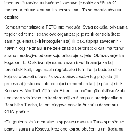
impetus. Rukavice su bačene i zapravo je došlo do “Bush 2”
momenta, “ili ste s nama ili s teroristima”. To se moralo shvatiti
ozbiljno.
Kompartmentalizacija FETÖ nije moguća. Svaki pokušaj odvajanja
“bijele” od “crne” strane ove organizacije jeste ili kontrola štete
samih gülenista (i/ili kriptogülenista) ili, pak, tlapnja zavedenih /
naivnih koji ne znaju ili ne žele znati da teroristički kult ima “crnu”
stranu neodvojivu od one koju prikazuje svijetu. Obrazovanje iza
koga se FETÖ skriva nije samo važan izvor finansija za taj
teroristički kult, nego način regrutacije i formiranja buduće elite
koja će preuzeti državu / države.
Slow motion
tog projekta (ili
projekata) jeste onaj obmanjujući element na koji je predsjednik
Kosova Hašim Tači, čiji je sin Edremit pohađao gülenističke škole,
upozoren vrlo javno na konferenciji za štampu s predsjednikom
Republike Turske, tokom njegove posjete Ankari u decembru
2016. godine.
“Taj (gülenistički) mentalitet koji postoji danas u Turskoj može se
pojaviti sutra na Kosovu, kroz one koji su obučeni u tim školama.