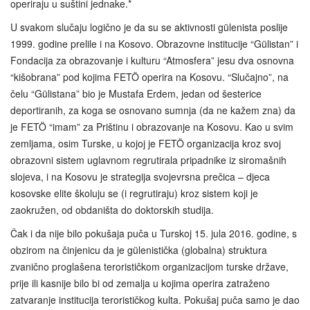
operiraju u suštini jednake.*
U svakom slučaju logično je da su se aktivnosti gülenista poslije
1999. godine prelile i na Kosovo. Obrazovne institucije “Gülistan” i
Fondacija za obrazovanje i kulturu “Atmosfera” jesu dva osnovna
“kišobrana” pod kojima FETÖ operira na Kosovu. “Slučajno”, na
čelu “Gülistana” bio je Mustafa Erdem, jedan od šesterice
deportiranih, za koga se osnovano sumnja (da ne kažem zna) da
je FETÖ “imam” za Prištinu i obrazovanje na Kosovu. Kao u svim
zemljama, osim Turske, u kojoj je FETÖ organizacija kroz svoj
obrazovni sistem uglavnom regrutirala pripadnike iz siromašnih
slojeva, i na Kosovu je strategija svojevrsna prečica – djeca
kosovske elite školuju se (i regrutiraju) kroz sistem koji je
zaokružen, od obdaništa do doktorskih studija.
Čak i da nije bilo pokušaja puča u Turskoj 15. jula 2016. godine, s
obzirom na činjenicu da je gülenistička (globalna) struktura
zvanično proglašena terorističkom organizacijom turske države,
prije ili kasnije bilo bi od zemalja u kojima operira zatraženo
zatvaranje institucija terorističkog kulta. Pokušaj puča samo je dao