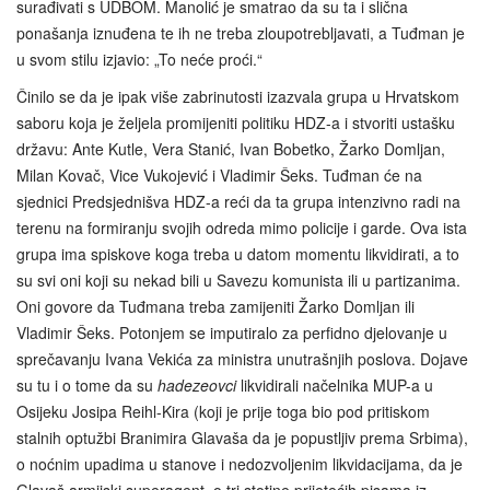
surađivati s UDBOM. Manolić je smatrao da su ta i slična
ponašanja iznuđena te ih ne treba zloupotrebljavati, a Tuđman je
u svom stilu izjavio: „To neće proći.“
Činilo se da je ipak više zabrinutosti izazvala grupa u Hrvatskom
saboru koja je željela promijeniti politiku HDZ-a i stvoriti ustašku
državu: Ante Kutle, Vera Stanić, Ivan Bobetko, Žarko Domljan,
Milan Kovač, Vice Vukojević i Vladimir Šeks. Tuđman će na
sjednici Predsjednišva HDZ-a reći da ta grupa intenzivno radi na
terenu na formiranju svojih odreda mimo policije i garde. Ova ista
grupa ima spiskove koga treba u datom momentu likvidirati, a to
su svi oni koji su nekad bili u Savezu komunista ili u partizanima.
Oni govore da Tuđmana treba zamijeniti Žarko Domljan ili
Vladimir Šeks. Potonjem se imputiralo za perfidno djelovanje u
sprečavanju Ivana Vekića za ministra unutrašnjih poslova. Dojave
su tu i o tome da su
hadezeovci
likvidirali načelnika MUP-a u
Osijeku Josipa Reihl-Kira (koji je prije toga bio pod pritiskom
stalnih optužbi Branimira Glavaša da je popustljiv prema Srbima),
o noćnim upadima u stanove i nedozvoljenim likvidacijama, da je