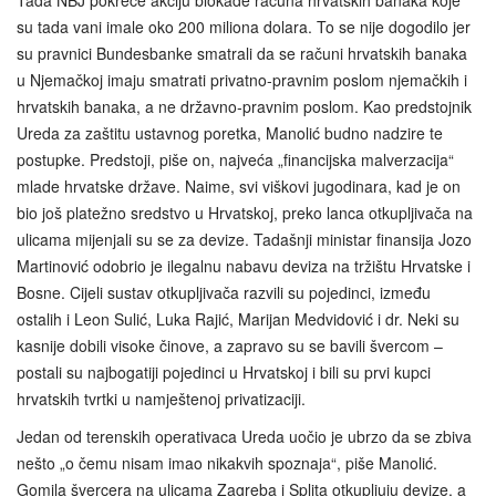
Tada NBJ pokreće akciju blokade računa hrvatskih banaka koje
su tada vani imale oko 200 miliona dolara. To se nije dogodilo jer
su pravnici Bundesbanke smatrali da se računi hrvatskih banaka
u Njemačkoj imaju smatrati privatno-pravnim poslom njemačkih i
hrvatskih banaka, a ne državno‑pravnim poslom. Kao predstojnik
Ureda za zaštitu ustavnog poretka, Manolić budno nadzire te
postupke. Predstoji, piše on, najveća „financijska malverzacija“
mlade hrvatske države. Naime, svi viškovi jugodinara, kad je on
bio još platežno sredstvo u Hrvatskoj, preko lanca otkupljivača na
ulicama mijenjali su se za devize. Tadašnji ministar finansija Jozo
Martinović odobrio je ilegalnu nabavu deviza na tržištu Hrvatske i
Bosne. Cijeli sustav otkupljivača razvili su pojedinci, između
ostalih i Leon Sulić, Luka Rajić, Marijan Medvidović i dr. Neki su
kasnije dobili visoke činove, a zapravo su se bavili švercom –
postali su najbogatiji pojedinci u Hrvatskoj i bili su prvi kupci
hrvatskih tvrtki u namještenoj privatizaciji.
Jedan od terenskih operativaca Ureda uočio je ubrzo da se zbiva
nešto „o čemu nisam imao nikakvih spoznaja“, piše Manolić.
Gomila švercera na ulicama Zagreba i Splita otkupljuju devize, a