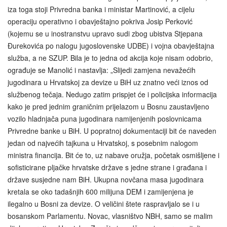
iza toga stoji Privredna banka i ministar Martinović, a cijelu
operaciju operativno i obavještajno pokriva Josip Perković
(kojemu se u inostranstvu upravo sudi zbog ubistva Stjepana
Đurekovića po nalogu jugoslovenske UDBE) i vojna obavještajna
služba, a ne SZUP. Bila je to jedna od akcija koje nisam odobrio,
ograđuje se Manolić i nastavlja: „Slijedi zamjena nevažećih
jugodinara u Hrvatskoj za devize u BiH uz znatno veći iznos od
službenog tečaja. Nedugo zatim prispjet će i policijska informacija
kako je pred jednim graničnim prijelazom u Bosnu zaustavljeno
vozilo hladnjača puna jugodinara namijenjenih poslovnicama
Privredne banke u BiH. U popratnoj dokumentaciji bit će naveden
jedan od najvećih tajkuna u Hrvatskoj, s posebnim nalogom
ministra financija. Bit će to, uz nabave oružja, početak osmišljene i
sofisticirane pljačke hrvatske države s jedne strane i građana i
države susjedne nam BiH. Ukupna novčana masa jugodinara
kretala se oko tadašnjih 600 milijuna DEM i zamijenjena je
ilegalno u Bosni za devize. O veličini štete raspravljalo se i u
bosanskom Parlamentu. Novac, vlasništvo NBH, samo se malim