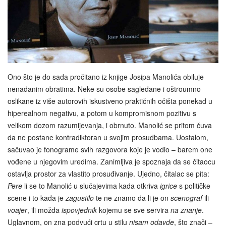
Ono što je do sada pročitano iz knjige Josipa Manolića obiluje
nenadanim obratima. Neke su osobe sagledane i oštroumno
oslikane iz više autorovih iskustveno praktičnih očišta ponekad u
hiperealnom negativu, a potom u kompromisnom pozitivu s
velikom dozom razumijevanja, i obrnuto. Manolić se pritom čuva
da ne postane kontradiktoran u svojim prosudbama. Uostalom,
sačuvao je fonograme svih razgovora koje je vodio – barem one
vođene u njegovim uredima. Zanimljiva je spoznaja da se čitaocu
ostavlja prostor za vlastito prosuđivanje. Ujedno, čitalac se pita:
Pere
li se to Manolić u slučajevima kada otkriva
igrice
s političke
scene i to kada je
zagustilo
te ne znamo da li je on
scenograf
ili
voajer
, ili možda
ispovjednik
kojemu se sve servira
na znanje
.
Uglavnom, on zna podvući crtu u stilu
nisam odavde
, što znači –