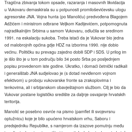
Tragična zbivanja tokom opsade, razaranja i masovnih likvidacija
u Vukovaru demaskirala su u potpunosti promiloševićevsku ulogu
agresorske JNA. Vojna hunta (po Manoliću) predvođena Blagojem
Adžićem i ministrom odbrane Veljkom Kadijevićem, potpomognuta
najradikalnijim Srbima u samom Vukovaru, odlučila se sredinom
1991. na eskalaciju sukoba. Treba istaći da je Vukovar bio jedna
od malobrojnih općina gdje HDZ na izborima 1990. nije dobio
većinu. Političku su prevagu zajedno dobili SDP i SDS. U prilog im
je išlo što je u tom području bilo 34 posto Srba po posljednjem
popisu provedenom iste godine. Ukratko, i domaći četnički radikali
i generalštab JNA sudjelovao je (s dotad neviđenom vojnom
efektivom) u proboju vukovarske fronte sa zrakoplovima i
tenkovima, ali i srbijanskom obavještajnom službom. Cilj je bio da
Vukovar postane logističko središte za daljnje osvajanje hrvatskih
teritorija.
Manolić se posebno osvrće na pismo (pamflet ili svojevrsnu
optužnicu) koje je bilo upućeno hrvatskom vrhu, Saboru i
predsjedniku Republike, s namjerom da izazove pomutnju među