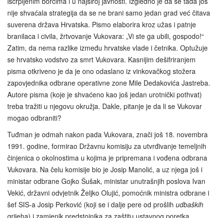
iscrpljenim borcima i u najširoj javnosti. Izgledno je da se tada još
nije shvaćala strategija da se ne brani samo jedan grad već čitava
suverena država Hrvatska. Pismo elaborira kroz užas i patnje
branilaca i civila, žrtvovanje Vukovara: „Vi ste ga ubili, gospodo!“
Zatim, da nema razlike između hrvatske vlade i četnika. Optužuje
se hrvatsko vodstvo za smrt Vukovara. Kasnijim dešifriranjem
pisma otkriveno je da je ono odaslano iz vinkovačkog stožera
zapovjednika odbrane operativne zone Mile Dedakovića Jastreba.
Autore pisma (koje je shvaćeno kao još jedan urotnički pothvat)
treba tražiti u njegovu okružja. Dakle, pitanje je da li se Vukovar
mogao odbraniti?
Tuđman je odmah nakon pada Vukovara, znači još 18. novembra
1991. godine, formirao Državnu komisiju za utvrđivanje temeljnih
činjenica o okolnostima u kojima je pripremana i vođena odbrana
Vukovara. Na čelu komisije bio je Josip Manolić, a uz njega još i
ministar odbrane Gojko Šušak, ministar unutrašnjih poslova Ivan
Vekić, državni odvjetnik Željko Olujić, pomoćnik ministra odbrane i
šef SIS-a Josip Perković (koji se i dalje pere od prošlih
udbaških
grijeha) i zamjenik predstojnika za zaštitu ustavnog poretka