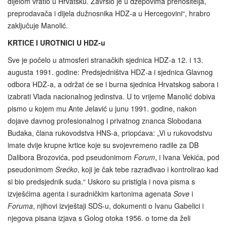
dijelom vratio u Hrvatsku. Završio je u džepovima prenositelja,
preprodavača i dijela dužnosnika HDZ-a u Hercegovini“, hrabro
zaključuje Manolić.
KRTICE I UROTNICI U HDZ-u
Sve je počelo u atmosferi stranačkih sjednica HDZ-a 12. i 13.
augusta 1991. godine: Predsjedništva HDZ-a i sjednica Glavnog
odbora HDZ-a, a održat će se i burna sjednica Hrvatskog sabora i
izabrati Vlada nacionalnog jedinstva. U to vrijeme Manolić dobiva
pismo u kojem mu Ante Jelavić u junu 1991. godine, nakon
dojave davnog profesionalnog i privatnog znanca Slobodana
Budaka, člana rukovodstva HNS-a, priopćava: „Vi u rukovodstvu
imate dvije krupne krtice koje su svojevremeno radile za DB
Dalibora Brozovića, pod pseudonimom
Forum
, i Ivana Vekića, pod
pseudonimom
Srećko
, koji je čak tebe razrađivao i kontrolirao kad
si bio predsjednik suda.“ Uskoro su pristigla i nova pisma s
izvješćima agenta i suradničkim kartonima agenata
Sove
i
Foruma
, njihovi izvještaji SDS-u, dokumenti o Ivanu Gabelici i
njegova pisana izjava s Golog otoka 1956. o tome da želi