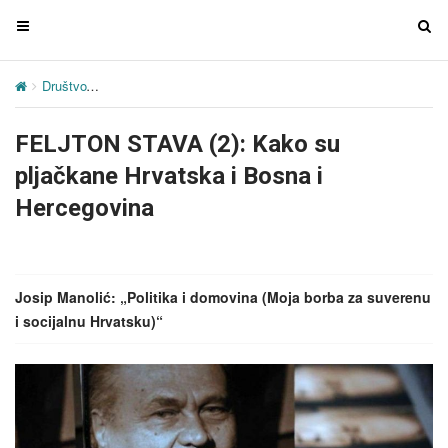
T
T
o
o
g
g
Društvo
FELJTON STAVA (2): Kako su pljačkane Hrvatska i Bosna 
g
g
l
l
FELJTON STAVA (2): Kako su
e
e
n
n
pljačkane Hrvatska i Bosna i
a
a
Hercegovina
v
v
i
i
g
g
a
a
Josip Manolić: „Politika i domovina (Moja borba za suverenu
t
t
i socijalnu Hrvatsku)“
i
i
o
o
n
n