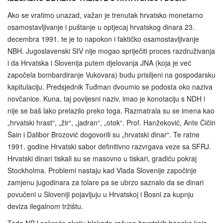
Ako se vratimo unazad, važan je trenutak hrvatsko monetarno
osamostavljivanje i puštanje u optjecaj hrvatskog dinara 23.
decembra 1991. te je to napokon i faktičko osamostavljivanje
NBH. Jugoslavenski SIV nije mogao spriječiti proces razdruživanja
i da Hrvatska i Slovenija putem djelovanja JNA (koja je već
započela bombardiranje Vukovara) budu prisiljeni na gospodarsku
kapitulaciju. Predsjednik Tuđman dvoumio se podosta oko naziva
novčanice. Kuna, taj povijesni naziv, imao je konotaciju s NDH i
nije se baš lako prelazilo preko toga. Razmatrala su se imena kao
„hrvatski hrast“, „žir“, „jadran“, „otok“. Prof. Hanžeković, Ante Čičin
Šain i Dalibor Brozović dogovorili su „hrvatski dinar“. Te ratne
1991. godine Hrvatski sabor definitivno razvrgava veze sa SFRJ.
Hrvatski dinari tiskali su se masovno u tiskari, gradiću pokraj
Stockholma. Problemi nastaju kad Vlada Slovenije započinje
zamjenu jugodinara za tolare pa se ubrzo saznalo da se dinari
povučeni u Sloveniji pojavljuju u Hrvatskoj i Bosni za kupnju
deviza ilegalnom tržištu.