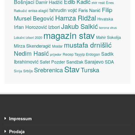
Edib Kadić
Bošnjaci
Damir Hadžić
elvir resić
Enes
Filip
fahrudin vojić
Faris Nanić
enisa alagić
Ratkušić
Hamza Ridžal
Mursel Begović
Hrvatska
Jakub Salkić
Irfan Horozović
Izbori
korona virus
magazin stav
Mahir Sokolija
Lokalni izbori 2020
mustafa drnišlić
Mirza Skenderagić
Mostar
Nedim Hasić
Sadik
Recep Tayyip Erdogan
prijedor
Sarajevo
Ibrahimović
Sandžak
SDA
Safet Pozder
Stav
Turska
Srebrenica
Srbija
Sirija
Impressum
Prodaja