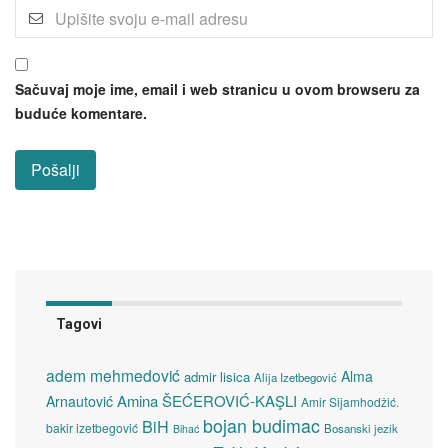
Sačuvaj moje ime, email i web stranicu u ovom browseru za
buduće komentare.
Tagovi
adem mehmedović
Alma
admir lisica
Alija Izetbegović
Amina ŠEĆEROVIĆ-KAŞLI
Arnautović
Amir Sijamhodžić.
bojan budimac
BiH
bakir izetbegović
Bosanski jezik
Bihać