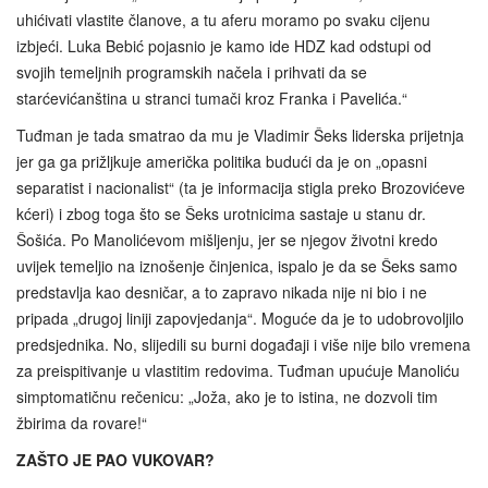
uhićivati vlastite članove, a tu aferu moramo po svaku cijenu
izbjeći. Luka Bebić pojasnio je kamo ide HDZ kad odstupi od
svojih temeljnih programskih načela i prihvati da se
starćevićanština u stranci tumači kroz Franka i Pavelića.“
Tuđman je tada smatrao da mu je Vladimir Šeks liderska prijetnja
jer ga ga prižljkuje američka politika budući da je on „opasni
separatist i nacionalist“ (ta je informacija stigla preko Brozovićeve
kćeri) i zbog toga što se Šeks urotnicima sastaje u stanu dr.
Šošića. Po Manolićevom mišljenju, jer se njegov životni kredo
uvijek temeljio na iznošenje činjenica, ispalo je da se Šeks samo
predstavlja kao desničar, a to zapravo nikada nije ni bio i ne
pripada „drugoj liniji zapovjedanja“. Moguće da je to udobrovoljilo
predsjednika. No, slijedili su burni događaji i više nije bilo vremena
za preispitivanje u vlastitim redovima. Tuđman upućuje Manoliću
simptomatičnu rečenicu: „Joža, ako je to istina, ne dozvoli tim
žbirima da rovare!“
ZAŠTO JE PAO VUKOVAR?