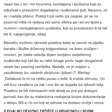
nisam bio u tim i tim forumima, komisijama i službama koje su
odlučivali o presudnim događajima i sudbinama ljudi. Naravno, mi
se i nadalje pitamo: Postoji li još nešto iza
zavjese
, jer se na
pozornici ništa ne rješava već samo otkriva pa i svi oni tipovi s
mutnom i nerazjašnjenom prošlošću, koji su procesuirani ili će tek
biti ili, najvjerojatnije, nikad.
Manoliću možemo vjerovati posebno kada se osvrće na pljačku
banaka i Službe državnog knjigovodstva, na šverc oružjem i
novcem, jer zaista ostavlja dojam socijalno osvještenog
trudbenika
koji žali što su neke istrage protiv naglo obogaćenih
ostale bez pravnog završetka. Nadalje, on je majstor u
osluškivanju
tzv. osobnih obračuna i
ljubavi
(T. Merčep:
„Dedaković bi mi na ratištu pucao u leđa“ ili možda obrnuto). On
vidi kroz zavađene pa čak i ono što se događa iza njihovih leđa.
Posebno će biti interesantni neki detalji po prvi put dostupni
javnosti, kao što su misteriozna nestajanja brojne dokumentacije
u sklopu SIS-a i to oni koji se odnose na dostavu oružja i novca.
ILEGALNO DEVIZNO TRŽIŠTE U HRVATSKOJ I BOSNI