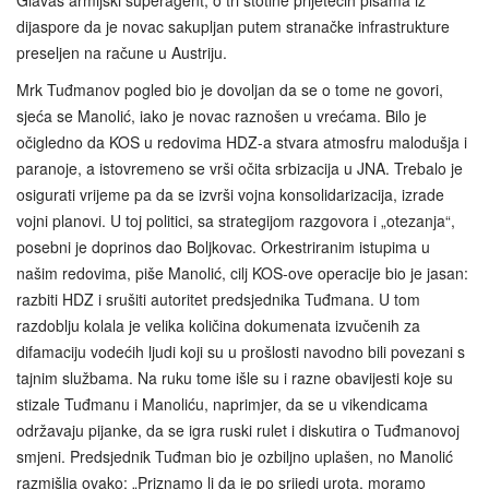
Glavaš armijski superagent, o tri stotine prijetećih pisama iz
dijaspore da je novac sakupljan putem stranačke infrastrukture
preseljen na račune u Austriju.
Mrk Tuđmanov pogled bio je dovoljan da se o tome ne govori,
sjeća se Manolić, iako je novac raznošen u vrećama. Bilo je
očigledno da KOS u redovima HDZ-a stvara atmosfru malodušja i
paranoje, a istovremeno se vrši očita srbizacija u JNA. Trebalo je
osigurati vrijeme pa da se izvrši vojna konsolidarizacija, izrade
vojni planovi. U toj politici, sa strategijom razgovora i „otezanja“,
posebni je doprinos dao Boljkovac. Orkestriranim istupima u
našim redovima, piše Manolić, cilj KOS-ove operacije bio je jasan:
razbiti HDZ i srušiti autoritet predsjednika Tuđmana. U tom
razdoblju kolala je velika količina dokumenata izvučenih za
difamaciju vodećih ljudi koji su u prošlosti navodno bili povezani s
tajnim službama. Na ruku tome išle su i razne obavijesti koje su
stizale Tuđmanu i Manoliću, naprimjer, da se u vikendicama
održavaju pijanke, da se igra ruski rulet i diskutira o Tuđmanovoj
smjeni. Predsjednik Tuđman bio je ozbiljno uplašen, no Manolić
razmišlja ovako: „Priznamo li da je po srijedi urota, moramo