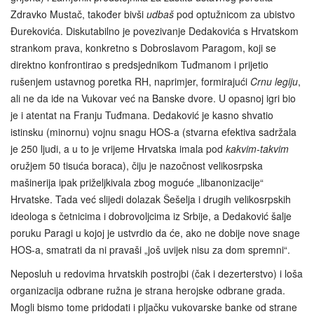
Zdravko Mustač, također bivši
udbaš
pod optužnicom za ubistvo
Đurekovića. Diskutabilno je povezivanje Dedakovića s Hrvatskom
strankom prava, konkretno s Dobroslavom Paragom, koji se
direktno konfrontirao s predsjednikom Tuđmanom i prijetio
rušenjem ustavnog poretka RH, naprimjer, formirajući
Crnu legiju
,
ali ne da ide na Vukovar već na Banske dvore. U opasnoj igri bio
je i atentat na Franju Tuđmana. Dedaković je kasno shvatio
istinsku (minornu) vojnu snagu HOS-a (stvarna efektiva sadržala
je 250 ljudi, a u to je vrijeme Hrvatska imala pod
kakvim-takvim
oružjem 50 tisuća boraca), čiju je nazočnost velikosrpska
mašinerija ipak priželjkivala zbog moguće „libanonizacije“
Hrvatske. Tada već slijedi dolazak Šešelja i drugih velikosrpskih
ideologa s četnicima i dobrovoljcima iz Srbije, a Dedaković šalje
poruku Paragi u kojoj je ustvrdio da će, ako ne dobije nove snage
HOS-a, smatrati da ni pravaši „još uvijek nisu za dom spremni“.
Neposluh u redovima hrvatskih postrojbi (čak i dezerterstvo) i loša
organizacija odbrane ružna je strana herojske odbrane grada.
Mogli bismo tome pridodati i pljačku vukovarske banke od strane