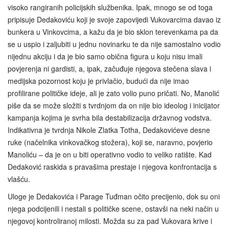
visoko rangiranih policijskih službenika. Ipak, mnogo se od toga
pripisuje Dedakoviću koji je svoje zapovijedi Vukovarcima davao iz
bunkera u Vinkovcima, a kažu da je bio sklon terevenkama pa da
se u uspio i zaljubiti u jednu novinarku te da nije samostalno vodio
nijednu akciju i da je bio samo obična figura u koju nisu imali
povjerenja ni gardisti, a, ipak, začuđuje njegova stečena slava i
medijska pozornost koju je privlačio, budući da nije imao
profilirane političke ideje, ali je zato volio puno pričati. No, Manolić
piše da se može složiti s tvrdnjom da on nije bio ideolog i inicijator
kampanja kojima je svrha bila destabilizacija državnog vodstva.
Indikativna je tvrdnja Nikole Zlatka Totha, Dedakovićeve desne
ruke (načelnika vinkovačkog stožera), koji se, naravno, povjerio
Manoliću – da je on u biti operativno vodio to veliko ratište. Kad
Dedaković raskida s pravašima prestaje i njegova konfrontacija s
vlašću.
Uloge je Dedakovića i Parage Tuđman očito precijenio, dok su oni
njega podcijenili i nestali s političke scene, ostavši na neki način u
njegovoj kontroliranoj milosti. Možda su za pad Vukovara krive i