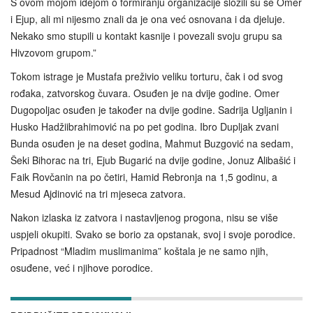
S ovom mojom idejom o formiranju organizacije složili su se Omer
i Ejup, ali mi nijesmo znali da je ona već osnovana i da djeluje.
Nekako smo stupili u kontakt kasnije i povezali svoju grupu sa
Hivzovom grupom.”
Tokom istrage je Mustafa preživio veliku torturu, čak i od svog
rođaka, zatvorskog čuvara. Osuđen je na dvije godine. Omer
Dugopoljac osuđen je također na dvije godine. Sadrija Ugljanin i
Husko Hadžiibrahimović na po pet godina. Ibro Dupljak zvani
Bunda osuđen je na deset godina, Mahmut Buzgović na sedam,
Šeki Bihorac na tri, Ejub Bugarić na dvije godine, Jonuz Alibašić i
Faik Rovčanin na po četiri, Hamid Rebronja na 1,5 godinu, a
Mesud Ajdinović na tri mjeseca zatvora.
Nakon izlaska iz zatvora i nastavljenog progona, nisu se više
uspjeli okupiti. Svako se borio za opstanak, svoj i svoje porodice.
Pripadnost “Mladim muslimanima” koštala je ne samo njih,
osuđene, već i njihove porodice.