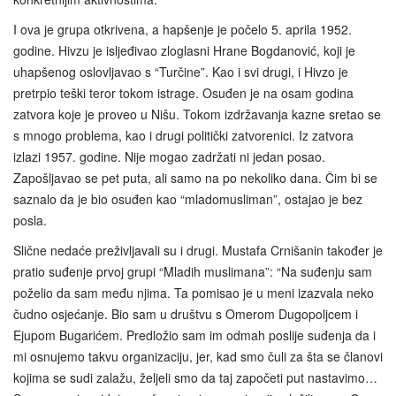
I ova je grupa otkrivena, a hapšenje je počelo 5. aprila 1952.
godine. Hivzu je isljeđivao zloglasni Hrane Bogdanović, koji je
uhapšenog oslovljavao s “Turčine”. Kao i svi drugi, i Hivzo je
pretrpio teški teror tokom istrage. Osuđen je na osam godina
zatvora koje je proveo u Nišu. Tokom izdržavanja kazne sretao se
s mnogo problema, kao i drugi politički zatvorenici. Iz zatvora
izlazi 1957. godine. Nije mogao zadržati ni jedan posao.
Zapošljavao se pet puta, ali samo na po nekoliko dana. Čim bi se
saznalo da je bio osuđen kao “mladomusliman”, ostajao je bez
posla.
Slične nedaće preživljavali su i drugi. Mustafa Crnišanin također je
pratio suđenje prvoj grupi “Mladih muslimana”: “Na suđenju sam
poželio da sam među njima. Ta pomisao je u meni izazvala neko
čudno osjećanje. Bio sam u društvu s Omerom Dugopoljcem i
Ejupom Bugarićem. Predložio sam im odmah poslije suđenja da i
mi osnujemo takvu organizaciju, jer, kad smo čuli za šta se članovi
kojima se sudi zalažu, željeli smo da taj započeti put nastavimo…