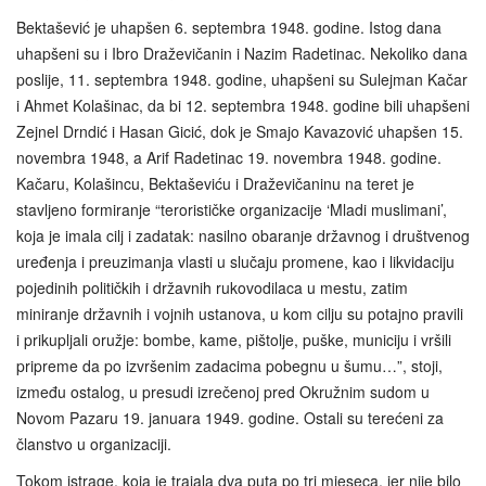
Bektašević je uhapšen 6. septembra 1948. godine. Istog dana
uhapšeni su i Ibro Draževičanin i Nazim Radetinac. Nekoliko dana
poslije, 11. septembra 1948. godine, uhapšeni su Sulejman Kačar
i Ahmet Kolašinac, da bi 12. septembra 1948. godine bili uhapšeni
Zejnel Drndić i Hasan Gicić, dok je Smajo Kavazović uhapšen 15.
novembra 1948, a Arif Radetinac 19. novembra 1948. godine.
Kačaru, Kolašincu, Bektaševiću i Draževičaninu na teret je
stavljeno formiranje “terorističke organizacije ‘Mladi muslimani’,
koja je imala cilj i zadatak: nasilno obaranje državnog i društvenog
uređenja i preuzimanja vlasti u slučaju promene, kao i likvidaciju
pojedinih političkih i državnih rukovodilaca u mestu, zatim
miniranje državnih i vojnih ustanova, u kom cilju su potajno pravili
i prikupljali oružje: bombe, kame, pištolje, puške, municiju i vršili
pripreme da po izvršenim zadacima pobegnu u šumu…”, stoji,
između ostalog, u presudi izrečenoj pred Okružnim sudom u
Novom Pazaru 19. januara 1949. godine. Ostali su terećeni za
članstvo u organizaciji.
Tokom istrage, koja je trajala dva puta po tri mjeseca, jer nije bilo