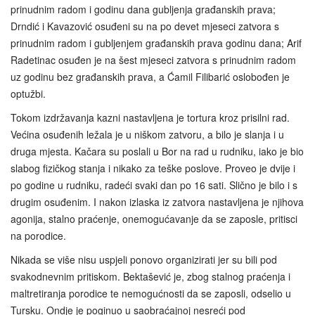
prinudnim radom i godinu dana gubljenja građanskih prava;
Drndić i Kavazović osuđeni su na po devet mjeseci zatvora s
prinudnim radom i gubljenjem građanskih prava godinu dana; Arif
Radetinac osuđen je na šest mjeseci zatvora s prinudnim radom
uz godinu bez građanskih prava, a Ćamil Filibarić oslobođen je
optužbi.
Tokom izdržavanja kazni nastavljena je tortura kroz prisilni rad.
Većina osuđenih ležala je u niškom zatvoru, a bilo je slanja i u
druga mjesta. Kačara su poslali u Bor na rad u rudniku, iako je bio
slabog fizičkog stanja i nikako za teške poslove. Proveo je dvije i
po godine u rudniku, radeći svaki dan po 16 sati. Slično je bilo i s
drugim osuđenim. I nakon izlaska iz zatvora nastavljena je njihova
agonija, stalno praćenje, onemogućavanje da se zaposle, pritisci
na porodice.
Nikada se više nisu uspjeli ponovo organizirati jer su bili pod
svakodnevnim pritiskom. Bektašević je, zbog stalnog praćenja i
maltretiranja porodice te nemogućnosti da se zaposli, odselio u
Tursku. Ondje je poginuo u saobraćajnoj nesreći pod