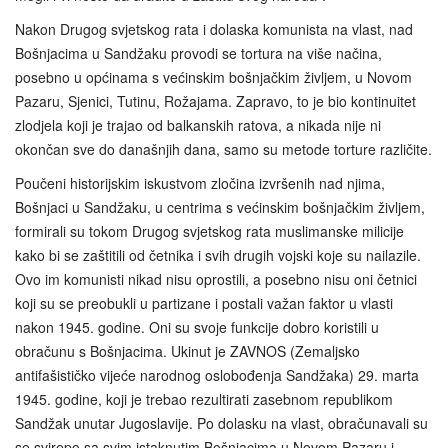
Nakon Drugog svjetskog rata i dolaska komunista na vlast, nad
Bošnjacima u Sandžaku provodi se tortura na više načina,
posebno u općinama s većinskim bošnjačkim življem, u Novom
Pazaru, Sjenici, Tutinu, Rožajama. Zapravo, to je bio kontinuitet
zlodjela koji je trajao od balkanskih ratova, a nikada nije ni
okončan sve do današnjih dana, samo su metode torture različite.
Poučeni historijskim iskustvom zločina izvršenih nad njima,
Bošnjaci u Sandžaku, u centrima s većinskim bošnjačkim življem,
formirali su tokom Drugog svjetskog rata muslimanske milicije
kako bi se zaštitili od četnika i svih drugih vojski koje su nailazile.
Ovo im komunisti nikad nisu oprostili, a posebno nisu oni četnici
koji su se preobukli u partizane i postali važan faktor u vlasti
nakon 1945. godine. Oni su svoje funkcije dobro koristili u
obračunu s Bošnjacima. Ukinut je ZAVNOS (Zemaljsko
antifašističko vijeće narodnog oslobođenja Sandžaka) 29. marta
1945. godine, koji je trebao rezultirati zasebnom republikom
Sandžak unutar Jugoslavije. Po dolasku na vlast, obračunavali su
se svirepo sa svim istaknutim Bošnjacima u Novom Pazaru i