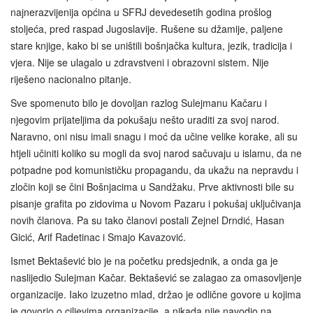
najnerazvijenija općina u SFRJ devedesetih godina prošlog
stoljeća, pred raspad Jugoslavije. Rušene su džamije, paljene
stare knjige, kako bi se uništili bošnjačka kultura, jezik, tradicija i
vjera. Nije se ulagalo u zdravstveni i obrazovni sistem. Nije
riješeno nacionalno pitanje.
Sve spomenuto bilo je dovoljan razlog Sulejmanu Kačaru i
njegovim prijateljima da pokušaju nešto uraditi za svoj narod.
Naravno, oni nisu imali snagu i moć da učine velike korake, ali su
htjeli učiniti koliko su mogli da svoj narod sačuvaju u islamu, da ne
potpadne pod komunističku propagandu, da ukažu na nepravdu i
zločin koji se čini Bošnjacima u Sandžaku. Prve aktivnosti bile su
pisanje grafita po zidovima u Novom Pazaru i pokušaj uključivanja
novih članova. Pa su tako članovi postali Zejnel Drndić, Hasan
Gicić, Arif Radetinac i Smajo Kavazović.
Ismet Bektašević bio je na početku predsjednik, a onda ga je
naslijedio Sulejman Kačar. Bektašević se zalagao za omasovljenje
organizacije. Iako izuzetno mlad, držao je odlične govore u kojima
je govorio o ciljevima organizacije, a nikada nije navodio na