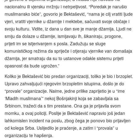
nacionalnu ili vjersku mržnju i netrpeljivost. “Poredak je narušio
muslimansko biće”, govorio je Bektašević, “nama je cilj vratiti ljude
vjeri, vratiti vjernike u džamije i mektebe, sačuvati svoje običaje i
svoju kulturu. Vidite, iz dana u dan sve je manje džamija. Ljudi ne
smiju da dolaze u džamije, ismijavaju ih, šikaniraju, progone,
prijeti im se istjerivanjem s posla. Zadužuju se sluge
komunističkog režima da spriječe i otjeraju vjernike van domašaja
džamija, jer smatraju da su to ustanove odakle sistemu prijeti
opasnost da bude ugrožen.”
Koliko je Bektašević bio predan organizaciji, toliko je bio i brzoplet.
Upravo zahvaljujući njegovim brzopletim istupima, došlo je do
“provale” organizacije. Naime, jedne prilike zaprijetio je u “ime
‘Mladih muslimana’” nekoj Bošnjakinji koja se zabavljala sa
Srbinom, tražeći da s tim prestane. Ona ga je prijavila svom
momku, a ovaj policiji. Poslije je Bektašević napravio još jedan
lahkomislen incident na poslu, zbog čega je ponovo bio prijavljen
od kolega Srba. Uslijedilo je praćenje, a zatim i “provala” u
organizaciju te hapšenja.