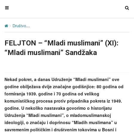
T
T
o
o
g
g
Društvo
FELJTON – “Mladi muslimani” (XI): “Mladi muslimani” San
g
g
l
l
FELJTON – “Mladi muslimani” (XI):
e
e
n
n
“Mladi muslimani” Sandžaka
a
a
v
v
i
i
g
g
Nekad pokret, a danas Udruženje “Mladi muslimani” ove
a
a
godine obilježava dvije značajne godišnjice: 80 godina od
t
t
formiranja 1939. godine i 70 godina od velikog
i
i
komunističkog procesa protiv pripadnika pokreta iz 1949.
o
o
godine. U nekoliko nastavaka govorimo o historijatu
n
n
Udruženja “Mladi muslimani”, o mladomuslimanskoj
ideologiji, o značaju i doprinosu “Mladih muslimana” u
savremenim političkim i društvenim tokovima u Bosni i