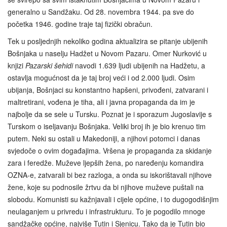
generalno u Sandžaku. Od 28. novembra 1944. pa sve do
početka 1946. godine traje taj fizički obračun.
Tek u posljednjih nekoliko godina aktualizira se pitanje ubijenih
Bošnjaka u naselju Hadžet u Novom Pazaru. Omer Nurković u
knjizi
Pazarski šehidi
navodi 1.639 ljudi ubijenih na Hadžetu, a
ostavlja mogućnost da je taj broj veći i od 2.000 ljudi. Osim
ubijanja, Bošnjaci su konstantno hapšeni, privođeni, zatvarani i
maltretirani, vođena je tiha, ali i javna propaganda da im je
najbolje da se sele u Tursku. Poznat je i sporazum Jugoslavije s
Turskom o iseljavanju Bošnjaka. Veliki broj ih je bio krenuo tim
putem. Neki su ostali u Makedoniji, a njihovi potomci i danas
svjedoče o ovim događajima. Vršena je propaganda za skidanje
zara i feredže. Muževe ljepših žena, po naređenju komandira
OZNA-e, zatvarali bi bez razloga, a onda su iskorištavali njihove
žene, koje su podnosile žrtvu da bi njihove muževe puštali na
slobodu. Komunisti su kažnjavali i cijele općine, i to dugogodišnjim
neulaganjem u privredu i infrastrukturu. To je pogodilo mnoge
sandžačke općine, najviše Tutin i Sjenicu. Tako da je Tutin bio