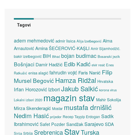
Tagovi
adem mehmedović
Alma
admir lisica
Alija Izetbegović
Amina ŠEĆEROVIĆ-KAŞLI
Arnautović
Amir Sijamhodžić.
bojan budimac
BiH
bakir izetbegović
Bosanski jezik
Bihać
Edib Kadić
Bošnjaci
Damir Hadžić
elvir resić
Enes
Filip
fahrudin vojić
Faris Nanić
enisa alagić
Ratkušić
Hamza Ridžal
Mursel Begović
Hrvatska
Jakub Salkić
Irfan Horozović
Izbori
korona virus
magazin stav
Mahir Sokolija
Lokalni izbori 2020
mustafa drnišlić
Mirza Skenderagić
Mostar
Nedim Hasić
Sadik
Recep Tayyip Erdogan
prijedor
Sarajevo
Ibrahimović
Sandžak
SDA
Safet Pozder
Stav
Turska
Srebrenica
Srbija
Sirija