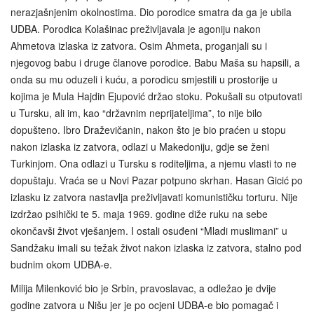
nerazjašnjenim okolnostima. Dio porodice smatra da ga je ubila
UDBA. Porodica Kolašinac preživljavala je agoniju nakon
Ahmetova izlaska iz zatvora. Osim Ahmeta, proganjali su i
njegovog babu i druge članove porodice. Babu Maša su hapsili, a
onda su mu oduzeli i kuću, a porodicu smjestili u prostorije u
kojima je Mula Hajdin Ejupović držao stoku. Pokušali su otputovati
u Tursku, ali im, kao “državnim neprijateljima”, to nije bilo
dopušteno. Ibro Draževičanin, nakon što je bio praćen u stopu
nakon izlaska iz zatvora, odlazi u Makedoniju, gdje se ženi
Turkinjom. Ona odlazi u Tursku s roditeljima, a njemu vlasti to ne
dopuštaju. Vraća se u Novi Pazar potpuno skrhan. Hasan Gicić po
izlasku iz zatvora nastavlja preživljavati komunističku torturu. Nije
izdržao psihički te 5. maja 1969. godine diže ruku na sebe
okončavši život vješanjem. I ostali osuđeni “Mladi muslimani” u
Sandžaku imali su težak život nakon izlaska iz zatvora, stalno pod
budnim okom UDBA-e.
Milija Milenković bio je Srbin, pravoslavac, a odležao je dvije
godine zatvora u Nišu jer je po ocjeni UDBA-e bio pomagač i