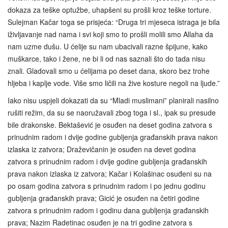
dokaza za teške optužbe, uhapšeni su prošli kroz teške torture.
Sulejman Kačar toga se prisjeća: “Druga tri mjeseca istraga je bila
iživljavanje nad nama i svi koji smo to prošli molili smo Allaha da
nam uzme dušu. U ćelije su nam ubacivali razne špijune, kako
muškarce, tako i žene, ne bi li od nas saznali što do tada nisu
znali. Gladovali smo u ćelijama po deset dana, skoro bez trohe
hljeba i kaplje vode. Više smo ličili na žive kosture negoli na ljude.”
Iako nisu uspjeli dokazati da su “Mladi muslimani” planirali nasilno
rušiti režim, da su se naoružavali zbog toga i sl., ipak su presude
bile drakonske. Bektašević je osuđen na deset godina zatvora s
prinudnim radom i dvije godine gubljenja građanskih prava nakon
izlaska iz zatvora; Draževičanin je osuđen na devet godina
zatvora s prinudnim radom i dvije godine gubljenja građanskih
prava nakon izlaska iz zatvora; Kačar i Kolašinac osuđeni su na
po osam godina zatvora s prinudnim radom i po jednu godinu
gubljenja građanskih prava; Gicić je osuđen na četiri godine
zatvora s prinudnim radom i godinu dana gubljenja građanskih
prava; Nazim Radetinac osuđen je na tri godine zatvora s