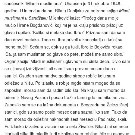
saučesnik “Mladih muslimana”. Uhapšen je 31. oktobra 1948.
godine. U intervjuu datom Rifatu Dupljaku za potrebe knjige
Mladi
muslimani u Sandžaku
Milenković kaže: “Trećeg dana me je
mučio Hrane Bogdanović, koji mi je na kraju prislonio pištolj uz
glavu i upitao: ‘Koliko si metaka dao Ibru?’ Priznao sam da sam
dao devet metaka. Tada su Ibra priveli u kancelariju u kojoj su
mene mučili. Sećam se, dok su ga tukli, Ibro je Bojoviću rekao:
‘Da, ja sam musliman od glave do pete, možeš me samo ubiti.’
Organizaciju ‘Mladi muslimani’ uglavnom su činila deca. Divio sam
se njihovoj izdržljivosti, ali sam i sam proveo mesec dana u
samici. Osuđen sam na dve godine stroge robije koju sam
odležao u Nišu. Po izlasku s robije nigde nisam mogao da se
zaposlim, morao sam da radim bilo šta. Na kraju sam morao da
odem iz Novog Pazara i posao tražim tamo gde me niko ne zna.
Zaposlio sam se na lažna dokumenta u Beogradu na Železničkoj
stanici, gde su samo posle mesec dana saznali ko sam. Tako da
sam morao da odležim naknadnih šest meseci u Padinskoj skeli.
Po izlasku iz zatvora vraćam se u selo Živaliće. Nikad mi se neće
izbrisati slika tih mladih ljudi s kojima sam robijao, čije su osnovne