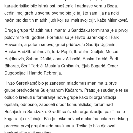
karakteristike bile istrajnost, poštenje i nadasve vera u Boga.
Jedini moj greh u svemu ovome bio je taj što sam i ja na neki
način bio dio tih mladih ljudi koji su imali svoj cilj”, kaže Milenković.
Druga grupa “Mladih muslimana” u Sandžaku formirana je u prvoj
polovini 1949. godine. Formirali su je Hivzo Šarenkapić i Faik
Rovčanin, a potom se ovoj grupi pridružuju Sadrija Ugljanin,
Huska Hadžiibrahimović, Idriz Pepić, Ibrahim Dupljak, Mesud
Hajdinović, Šaban Džafić, Jonuz Alibašić, Rasim Torbić, Šerif
Bihorac, Šerif Torbić, Mustafa Crnišanin, Ejub Bugarić, Omer
Dugopoljac i Hamdo Rebronja.
Hivzo Šarenkapić bio je zanesen mladomuslimanima iz prve
grupe predvođene Sulejmanom Kačarom. Pratio je i suđenje te se
odlučio krenuti u formiranje nove grupe kako bi organizacija
opstala, odnosno, započeti otpor komunističkoj torturi nad
Bošnjacima Sandžaka. Gradili su čvrstu organizaciju, pazili na to
koga u nju uključuju. Bilo je teško privući omladinu nakon sudskog
procesa prvoj grupi mladomuslimana. Teško je bilo djelovati
konkretnijim aktivnostima.