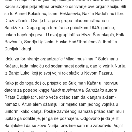
Kačar svojim prijateljima predložio osnivanje ove organizacije. Bili
su to Ahmet Kolašinac, Ismet Bektašević, Nazim Radetinac i Ibro
Draževičanin. Ovo je bila prva grupa mladomuslimana u
Sandžaku. Druga grupa formira se početkom 1949. godine,
nakon hapšenja prve. U ovoj grupi bili su Hivzo Šarenkapić, Faik
Rovčanin, Sadrija Ugljanin, Husko Hadžiibrahimović, Ibrahim
Dupljak i drugi.
Ideju za formiranje organizacije “Mladi muslimani” Sulejmanu
Kačaru, tada mladiću od sedamnaest godina, dao je vojnik Nurija
iz Banje Luke, koji je svoj vojni rok služio u Novom Pazaru.
Kako je do toga došlo, prisjetio se Sulejman Kačar u intervjuu
datom za potrebe knjige
Mladi muslimani u Sandžaku
autora
Rifata Dupljaka: “Jedno veče otišao sam da klanjam akšam-
namaz u Altun-alem džamiju i primijetio sam jednog vojnika u
uniformi kako klanja. Poslije završenog namaza prišao sam mu i
upitao ga odakle je, jer ga ne poznajem. Odgovorio je da je iz
Banjaluke i da se zove Nurija, prezime sam mu zaboravio. Vojni