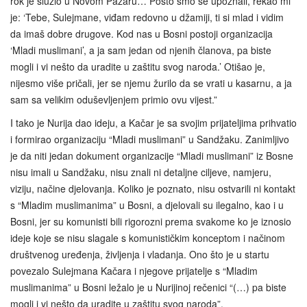
rok je služio u Novom Pazaru… Pošto smo se upoznali, rekao mi
je: ‘Tebe, Sulejmane, viđam redovno u džamiji, ti si mlad i vidim
da imaš dobre drugove. Kod nas u Bosni postoji organizacija
‘Mladi muslimani’, a ja sam jedan od njenih članova, pa biste
mogli i vi nešto da uradite u zaštitu svog naroda.’ Otišao je,
nijesmo više pričali, jer se njemu žurilo da se vrati u kasarnu, a ja
sam sa velikim oduševljenjem primio ovu vijest.”
I tako je Nurija dao ideju, a Kačar je sa svojim prijateljima prihvatio
i formirao organizaciju “Mladi muslimani” u Sandžaku. Zanimljivo
je da niti jedan dokument organizacije “Mladi muslimani” iz Bosne
nisu imali u Sandžaku, nisu znali ni detaljne ciljeve, namjeru,
viziju, načine djelovanja. Koliko je poznato, nisu ostvarili ni kontakt
s “Mladim muslimanima” u Bosni, a djelovali su ilegalno, kao i u
Bosni, jer su komunisti bili rigorozni prema svakome ko je iznosio
ideje koje se nisu slagale s komunističkim konceptom i načinom
društvenog uređenja, življenja i vladanja. Ono što je u startu
povezalo Sulejmana Kačara i njegove prijatelje s “Mladim
muslimanima” u Bosni ležalo je u Nurijinoj rečenici “(…) pa biste
mogli i vi nešto da uradite u zaštitu svog naroda”.