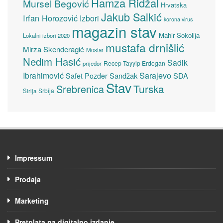
Hamza Ridžal
Mursel Begović
Hrvatska
Jakub Salkić
Irfan Horozović
Izbori
korona virus
magazin stav
Mahir Sokolija
Lokalni izbori 2020
mustafa drnišlić
Mirza Skenderagić
Mostar
Nedim Hasić
Sadik
Recep Tayyip Erdogan
prijedor
Sarajevo
Ibrahimović
Sandžak
SDA
Safet Pozder
Stav
Turska
Srebrenica
Srbija
Sirija
Impressum
Prodaja
Marketing
Pretplata na digitalno izdanje