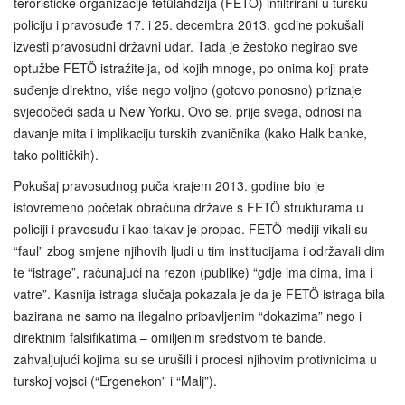
terorističke organizacije fetülahdžija (FETÖ) infiltrirani u tursku
policiju i pravosuđe 17. i 25. decembra 2013. godine pokušali
izvesti pravosudni državni udar. Tada je žestoko negirao sve
optužbe FETÖ istražitelja, od kojih mnoge, po onima koji prate
suđenje direktno, više nego voljno (gotovo ponosno) priznaje
svjedočeći sada u New Yorku. Ovo se, prije svega, odnosi na
davanje mita i implikaciju turskih zvaničnika (kako Halk banke,
tako političkih).
Pokušaj pravosudnog puča krajem 2013. godine bio je
istovremeno početak obračuna države s FETÖ strukturama u
policiji i pravosuđu i kao takav je propao. FETÖ mediji vikali su
“faul” zbog smjene njihovih ljudi u tim institucijama i održavali dim
te “istrage”, računajući na rezon (publike) “gdje ima dima, ima i
vatre”. Kasnija istraga slučaja pokazala je da je FETÖ istraga bila
bazirana ne samo na ilegalno pribavljenim “dokazima” nego i
direktnim falsifikatima – omiljenim sredstvom te bande,
zahvaljujući kojima su se urušili i procesi njihovim protivnicima u
turskoj vojsci (“Ergenekon” i “Malj”).