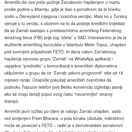
Američki dio ove priče počinje Zarrabovim hapšenjem u martu
prošle godine u Miamiju, gdje je išao s porodicom da bi kćerku
vodio u Disneyland (njegova i zvanična verzija). Malo ko u Turskoj
vjeruje u tu verziju, s obzirom na to da postoje kredibilni izvještaji
da se Zarrab sastajao s predstavnicima američkog Federalnog
istražnog biroa (FBI) prije tog “izleta” u SAD. Interesantno je da je
službenik američkog konzulata u Istanbulu Metin Topuz, uhapšen
pod sumnjom pripadnosti FETÖ, tri dana nakon Zarrabovog
hapšenja osnovao grupu “Zarrab” na WhatsApp aplikaciji i
uspješno “predvidio” u komunikaciji s američkim diplomatima
uključenim u grupu da će “Zarrab uskoro progovoriti” više od 18
mjeseci ranije. Očajnički pokušaji američkih zvaničnika da
podvuku Topuzov telefon pod Bečku konvenciju izgledaju jasniji
ako se znaju detalji poput ovog (tako “nezanimljivi” stranoj
štampi).
Američki javni tužilac po čijem je nalogu Zarrab uhapšen, sada
već smijenjeni Preet Bharara, u pola koraka (doduše, indirektno)
može se povezati s FETÖ – radio je s demokratskim senatorom