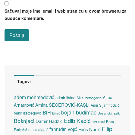
Sačuvaj moje ime, email i web stranicu u ovom browseru za
buduće komentare.
Tagovi
adem mehmedović
Alma
admir lisica
Alija Izetbegović
Amina ŠEĆEROVIĆ-KAŞLI
Arnautović
Amir Sijamhodžić.
bojan budimac
BiH
bakir izetbegović
Bosanski jezik
Bihać
Edib Kadić
Bošnjaci
Damir Hadžić
elvir resić
Enes
Filip
fahrudin vojić
Faris Nanić
enisa alagić
Ratkušić