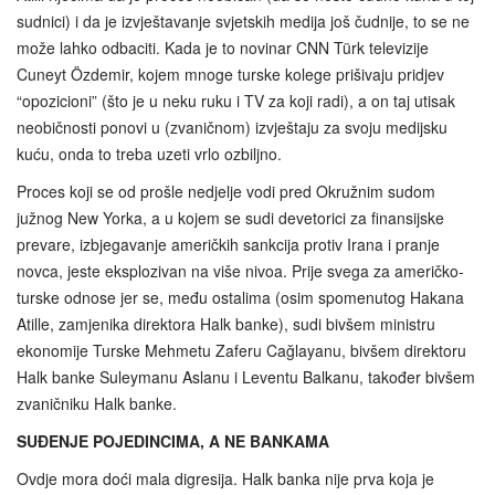
sudnici) i da je izvještavanje svjetskih medija još čudnije, to se ne
može lahko odbaciti. Kada je to novinar CNN Türk televizije
Cuneyt Özdemir, kojem mnoge turske kolege prišivaju pridjev
“opozicioni” (što je u neku ruku i TV za koji radi), a on taj utisak
neobičnosti ponovi u (zvaničnom) izvještaju za svoju medijsku
kuću, onda to treba uzeti vrlo ozbiljno.
Proces koji se od prošle nedjelje vodi pred Okružnim sudom
južnog New Yorka, a u kojem se sudi devetorici za finansijske
prevare, izbjegavanje američkih sankcija protiv Irana i pranje
novca, jeste eksplozivan na više nivoa. Prije svega za američko-
turske odnose jer se, među ostalima (osim spomenutog Hakana
Atille, zamjenika direktora Halk banke), sudi bivšem ministru
ekonomije Turske Mehmetu Zaferu Cağlayanu, bivšem direktoru
Halk banke Suleymanu Aslanu i Leventu Balkanu, također bivšem
zvaničniku Halk banke.
SUĐENJE POJEDINCIMA, A NE BANKAMA
Ovdje mora doći mala digresija. Halk banka nije prva koja je