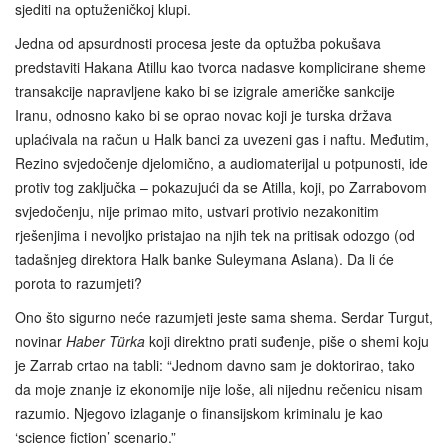
sjediti na optuženičkoj klupi.
Jedna od apsurdnosti procesa jeste da optužba pokušava
predstaviti Hakana Atillu kao tvorca nadasve komplicirane sheme
transakcije napravljene kako bi se izigrale američke sankcije
Iranu, odnosno kako bi se oprao novac koji je turska država
uplaćivala na račun u Halk banci za uvezeni gas i naftu. Međutim,
Rezino svjedočenje djelomično, a audiomaterijal u potpunosti, ide
protiv tog zaključka – pokazujući da se Atilla, koji, po Zarrabovom
svjedočenju, nije primao mito, ustvari protivio nezakonitim
rješenjima i nevoljko pristajao na njih tek na pritisak odozgo (od
tadašnjeg direktora Halk banke Suleymana Aslana). Da li će
porota to razumjeti?
Ono što sigurno neće razumjeti jeste sama shema. Serdar Turgut,
novinar
Haber Türka
koji direktno prati suđenje, piše o shemi koju
je Zarrab crtao na tabli: “Jednom davno sam je doktorirao, tako
da moje znanje iz ekonomije nije loše, ali nijednu rečenicu nisam
razumio. Njegovo izlaganje o finansijskom kriminalu je kao
‘science fiction’ scenario.”