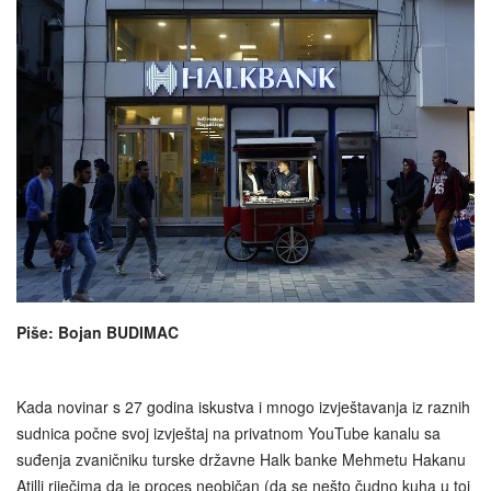
Piše: Bojan BUDIMAC
Kada novinar s 27 godina iskustva i mnogo izvještavanja iz raznih
sudnica počne svoj izvještaj na privatnom YouTube kanalu sa
suđenja zvaničniku turske državne Halk banke Mehmetu Hakanu
Atilli riječima da je proces neobičan (da se nešto čudno kuha u toj