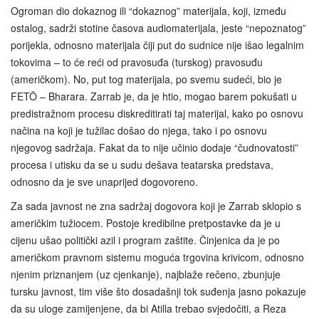
Ogroman dio dokaznog ili “dokaznog” materijala, koji, između
ostalog, sadrži stotine časova audiomaterijala, jeste “nepoznatog”
porijekla, odnosno materijala čiji put do sudnice nije išao legalnim
tokovima – to će reći od pravosuđa (turskog) pravosuđu
(američkom). No, put tog materijala, po svemu sudeći, bio je
FETÖ – Bharara. Zarrab je, da je htio, mogao barem pokušati u
predistražnom procesu diskreditirati taj materijal, kako po osnovu
načina na koji je tužilac došao do njega, tako i po osnovu
njegovog sadržaja. Fakat da to nije učinio dodaje “čudnovatosti”
procesa i utisku da se u sudu dešava teatarska predstava,
odnosno da je sve unaprijed dogovoreno.
Za sada javnost ne zna sadržaj dogovora koji je Zarrab sklopio s
američkim tužiocem. Postoje kredibilne pretpostavke da je u
cijenu ušao politički azil i program zaštite. Činjenica da je po
američkom pravnom sistemu moguća trgovina krivicom, odnosno
njenim priznanjem (uz cjenkanje), najblaže rečeno, zbunjuje
tursku javnost, tim više što dosadašnji tok suđenja jasno pokazuje
da su uloge zamijenjene, da bi Atilla trebao svjedočiti, a Reza