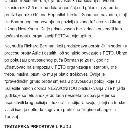
Chuckom Schumerom, čija advokatska kancelarija navodno
inkasira oko 2,5 miliona dolara godišnje od gülenista za borbu
protiv isporuke Gülena Republici Turskoj. Schumer, navodno, stoji
iza Bhararinog imenovanja na poziciju javnog tužioca za Okrug
južnog New Yorka. Da je prisustvovao bar jednoj konvenciji kao
počasni gost u organizaciji FETÖ-a, nije upitno.
No, sudija Richard Berman, koji predsjedava porotničkim sudom u
procesu protiv Atille i ostalih, još se lakše povezuje s FETÖ. Ubrzo
po pokušaju pravosudnog puča Berman je 2014. godine
učestvovao na simpoziju u FETÖ organizaciji u Istanbulu (ne
treba, mislim, pisati ko mu je platio troškove). Ovdje je
“pravednički” grmio protiv smjena u pravosuđu i policiji koje su
uslijedile nakon otkrića NEZAKONITOG prisluškivanja više hiljada
ljudi koje su fetulahdžije do tada nesmetano obavljale jer su
uspostavili krug policija – tužioci – sudije. U svojoj ljutnji na turske
vlasti išao je dotle da zagovara praktično “regime change” u
Turskoj.
TEATARSKA PREDSTAVA U SUDU