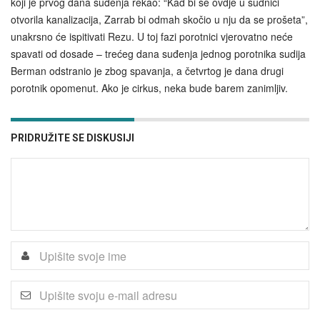
koji je prvog dana suđenja rekao: “Kad bi se ovdje u sudnici
otvorila kanalizacija, Zarrab bi odmah skočio u nju da se prošeta”,
unakrsno će ispitivati Rezu. U toj fazi porotnici vjerovatno neće
spavati od dosade – trećeg dana suđenja jednog porotnika sudija
Berman odstranio je zbog spavanja, a četvrtog je dana drugi
porotnik opomenut. Ako je cirkus, neka bude barem zanimljiv.
PRIDRUŽITE SE DISKUSIJI