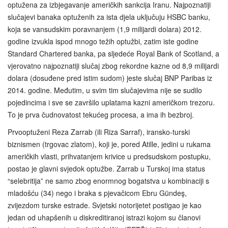
optužena za izbjegavanje američkih sankcija Iranu. Najpoznatiji
slučajevi banaka optuženih za ista djela uključuju HSBC banku,
koja se vansudskim poravnanjem (1,9 milijardi dolara) 2012.
godine izvukla ispod mnogo težih optužbi, zatim iste godine
Standard Chartered banka, pa sljedeće Royal Bank of Scotland, a
vjerovatno najpoznatiji slučaj zbog rekordne kazne od 8,9 milijardi
dolara (dosuđene pred istim sudom) jeste slučaj BNP Paribas iz
2014. godine. Međutim, u svim tim slučajevima nije se sudilo
pojedincima i sve se završilo uplatama kazni američkom trezoru.
To je prva čudnovatost tekućeg procesa, a ima ih bezbroj.
Prvooptuženi Reza Zarrab (ili Riza Sarraf), iransko-turski
biznismen (trgovac zlatom), koji je, pored Atille, jedini u rukama
američkih vlasti, prihvatanjem krivice u predsudskom postupku,
postao je glavni svjedok optužbe. Zarrab u Turskoj ima status
“selebritija” ne samo zbog enormnog bogatstva u kombinaciji s
mladošću (34) nego i braka s pjevačicom Ebru Gündeş,
zvijezdom turske estrade. Svjetski notorijetet postigao je kao
jedan od uhapšenih u diskreditiranoj istrazi kojom su članovi