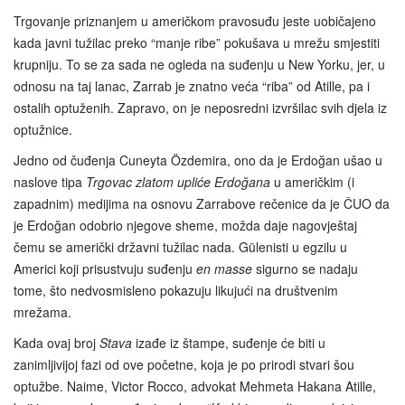
Trgovanje priznanjem u američkom pravosuđu jeste uobičajeno
kada javni tužilac preko “manje ribe” pokušava u mrežu smjestiti
krupniju. To se za sada ne ogleda na suđenju u New Yorku, jer, u
odnosu na taj lanac, Zarrab je znatno veća “riba” od Atille, pa i
ostalih optuženih. Zapravo, on je neposredni izvršilac svih djela iz
optužnice.
Jedno od čuđenja Cuneyta Özdemira, ono da je Erdoğan ušao u
naslove tipa
Trgovac zlatom upliće Erdoğana
u američkim (i
zapadnim) medijima na osnovu Zarrabove rečenice da je ČUO da
je Erdoğan odobrio njegove sheme, možda daje nagovještaj
čemu se američki državni tužilac nada. Gülenisti u egzilu u
Americi koji prisustvuju suđenju
en masse
sigurno se nadaju
tome, što nedvosmisleno pokazuju likujući na društvenim
mrežama.
Kada ovaj broj
Stava
izađe iz štampe, suđenje će biti u
zanimljivijoj fazi od ove početne, koja je po prirodi stvari šou
optužbe. Naime, Victor Rocco, advokat Mehmeta Hakana Atille,