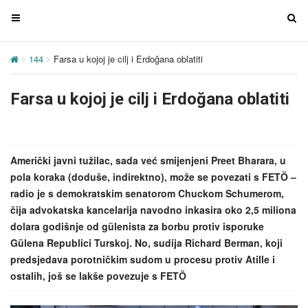
T
T
o
o
g
g
144
Farsa u kojoj je cilj i Erdoğana oblatiti
g
g
l
l
Farsa u kojoj je cilj i Erdoğana oblatiti
e
e
n
n
a
a
v
v
Američki javni tužilac, sada već smijenjeni Preet Bharara, u
i
i
pola koraka (doduše, indirektno), može se povezati s FETÖ –
g
g
radio je s demokratskim senatorom Chuckom Schumerom,
a
a
čija advokatska kancelarija navodno inkasira oko 2,5 miliona
t
t
dolara godišnje od gülenista za borbu protiv isporuke
i
i
Gülena Republici Turskoj. No, sudija Richard Berman, koji
o
o
predsjedava porotničkim sudom u procesu protiv Atille i
n
n
ostalih, još se lakše povezuje s FETÖ