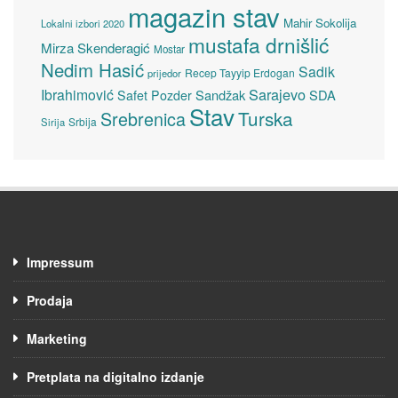
magazin stav
Mahir Sokolija
Lokalni izbori 2020
mustafa drnišlić
Mirza Skenderagić
Mostar
Nedim Hasić
Sadik
Recep Tayyip Erdogan
prijedor
Sarajevo
Ibrahimović
Sandžak
SDA
Safet Pozder
Stav
Turska
Srebrenica
Srbija
Sirija
Impressum
Prodaja
Marketing
Pretplata na digitalno izdanje