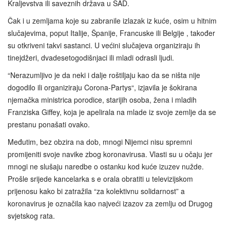
Kraljevstva ili saveznih država u SAD.
Čak i u zemljama koje su zabranile izlazak iz kuće, osim u hitnim
slučajevima, poput Italije, Španije, Francuske ili Belgije , također
su otkriveni takvi sastanci. U većini slučajeva organiziraju ih
tinejdžeri, dvadesetogodišnjaci ili mladi odrasli ljudi.
“Nerazumljivo je da neki i dalje roštiljaju kao da se ništa nije
dogodilo ili organiziraju Corona-Partys“, izjavila je šokirana
njemačka ministrica porodice, starijih osoba, žena i mladih
Franziska Giffey, koja je apelirala na mlade iz svoje zemlje da se
prestanu ponašati ovako.
Međutim, bez obzira na dob, mnogi Nijemci nisu spremni
promijeniti svoje navike zbog koronavirusa. Vlasti su u očaju jer
mnogi ne slušaju naredbe o ostanku kod kuće izuzev nužde.
Prošle srijede kancelarka s e orala obratiti u televizijskom
prijenosu kako bi zatražila “za kolektivnu solidarnost” a
koronavirus je označila kao najveći izazov za zemlju od Drugog
svjetskog rata.