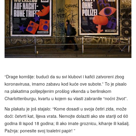
“Drage komšije: budući da su svi klubovi i kafići zatvoreni zbog
koronavirusa, imamo zabavu kod kuće ove subote.” To je pisalo
na plakatima polijepljenim prošlog vikenda u berlinskom
Charlottenburgu, kvartu u kojem su vlasti zabranile “noćni život”.
Na plakatu je još stajalo: “Kome dosadi u svoja četiri zida, može
doći: četvrti kat, lijeva vrata. Nemojte dolaziti ako ste stariji od 60
godina ili ispod 18 godina; ili ako imate groznicu, kihanje ili kašalj.
Pažnja: ponesite svoj toaletni papir! ”