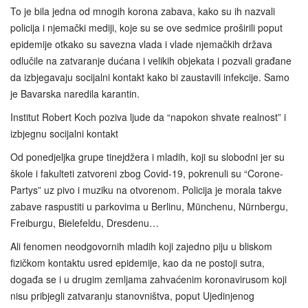
To je bila jedna od mnogih korona zabava, kako su ih nazvali
policija i njemački mediji, koje su se ove sedmice proširili poput
epidemije otkako su savezna vlada i vlade njemačkih država
odlučile na zatvaranje dućana i velikih objekata i pozvali građane
da izbjegavaju socijalni kontakt kako bi zaustavili infekcije. Samo
je Bavarska naredila karantin.
Institut Robert Koch poziva ljude da “napokon shvate realnost” i
izbjegnu socijalni kontakt
Od ponedjeljka grupe tinejdžera i mladih, koji su slobodni jer su
škole i fakulteti zatvoreni zbog Covid-19, pokrenuli su “Corone-
Partys” uz pivo i muziku na otvorenom. Policija je morala takve
zabave raspustiti u parkovima u Berlinu, Münchenu, Nürnbergu,
Freiburgu, Bielefeldu, Dresdenu…
Ali fenomen neodgovornih mladih koji zajedno piju u bliskom
fizičkom kontaktu usred epidemije, kao da ne postoji sutra,
događa se i u drugim zemljama zahvaćenim koronavirusom koji
nisu pribjegli zatvaranju stanovništva, poput Ujedinjenog