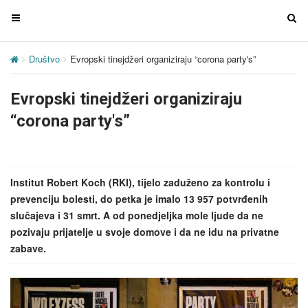
T
T
o
o
g
g
Društvo
Evropski tinejdžeri organiziraju “corona party's”
g
g
l
l
Evropski tinejdžeri organiziraju
e
e
n
n
“corona party's”
a
a
v
v
i
i
g
g
Institut Robert Koch (RKI), tijelo zaduženo za kontrolu i
a
a
prevenciju bolesti, do petka je imalo 13 957 potvrđenih
t
t
slučajeva i 31 smrt. A od ponedjeljka mole ljude da ne
i
i
pozivaju prijatelje u svoje domove i da ne idu na privatne
o
o
zabave.
n
n