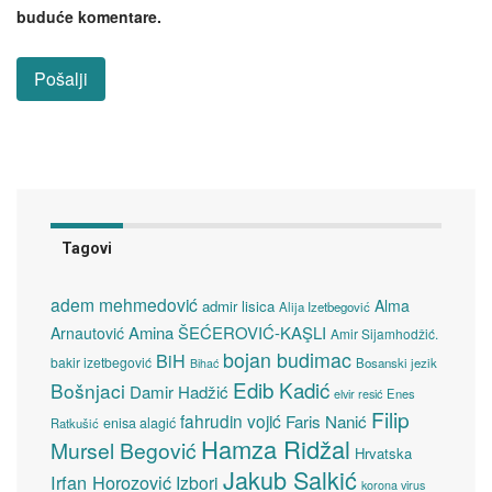
buduće komentare.
Tagovi
adem mehmedović
Alma
admir lisica
Alija Izetbegović
Amina ŠEĆEROVIĆ-KAŞLI
Arnautović
Amir Sijamhodžić.
bojan budimac
BiH
bakir izetbegović
Bosanski jezik
Bihać
Edib Kadić
Bošnjaci
Damir Hadžić
elvir resić
Enes
Filip
fahrudin vojić
Faris Nanić
enisa alagić
Ratkušić
Hamza Ridžal
Mursel Begović
Hrvatska
Jakub Salkić
Irfan Horozović
Izbori
korona virus