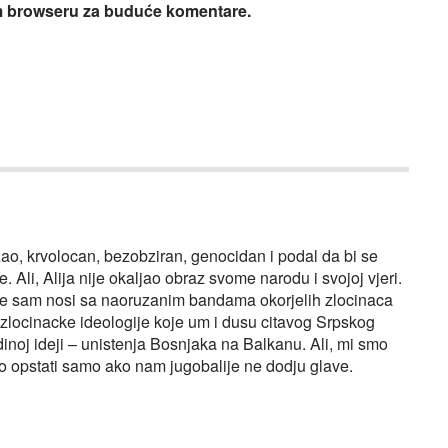
om browseru za buduće komentare.
zao, krvolocan, bezobziran, genocidan i podal da bi se
 Ali, Alija nije okaljao obraz svome narodu i svojoj vjeri.
 se sam nosi sa naoruzanim bandama okorjelih zlocinaca
e zlocinacke ideologije koje um i dusu citavog Srpskog
inoj ideji – unistenja Bosnjaka na Balkanu. Ali, mi smo
mo opstati samo ako nam jugobalije ne dodju glave.