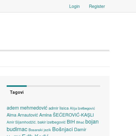
Login
Register
Tagovi
adem mehmedović
admir lisica
Alija Izetbegović
Amina ŠEĆEROVIĆ-KAŞLI
Alma Arnautović
bojan
BiH
Amir Sijamhodžić.
bakir izetbegović
Bihać
budimac
Bošnjaci
Damir
Bosanski jezik