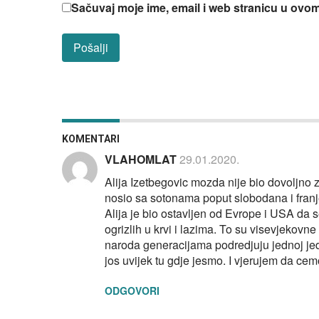
Sačuvaj moje ime, email i web stranicu u ov
KOMENTARI
VLAHOMLAT
29.01.2020.
Alija Izetbegovic mozda nije bio dovoljno 
nosio sa sotonama poput slobodana i franje.
Alija je bio ostavljen od Evrope i USA da
ogrizlih u krvi i lazima. To su visevjekovn
naroda generacijama podredjuju jednoj jed
jos uvijek tu gdje jesmo. I vjerujem da ce
ODGOVORI