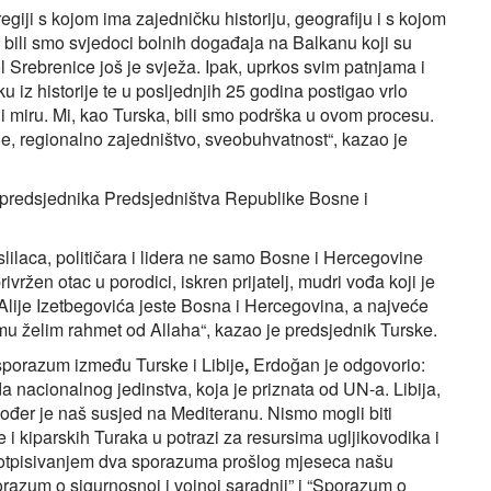
giji s kojom ima zajedničku historiju, geografiju i s kojom
 bili smo svjedoci bolnih događaja na Balkanu koji su
 bol Srebrenice još je svježa. Ipak, uprkos svim patnjama i
u iz historije te u posljednjih 25 godina postigao vrlo
i i miru. Mi, kao Turska, bili smo podrška u ovom procesu.
e, regionalno zajedništvo, sveobuhvatnost“, kazao je
g predsjednika Predsjedništva Republike Bosne i
slilaca, političara i lidera ne samo Bosne i Hercegovine
rivržen otac u porodici, iskren prijatelj, mudri vođa koji je
Alije Izetbegovića jeste Bosna i Hercegovina, a najveće
mu želim rahmet od Allaha“, kazao je predsjednik Turske.
sporazum između Turske i Libije
,
Erdoğan je odgovorio:
ada nacionalnog jedinstva, koja je priznata od UN-a. Libija,
ođer je naš susjed na Mediteranu. Nismo mogli biti
 i kiparskih Turaka u potrazi za resursima ugljikovodika i
Potpisivanjem dva sporazuma prošlog mjeseca našu
orazum o sigurnosnoj i vojnoj saradnji” i “Sporazum o