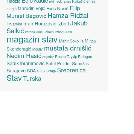
Edib Kadić
Hadžić
enisa
elvir resić
Enes Ratkušić
Filip
fahrudin vojić
Faris Nanić
alagić
Hamza Ridžal
Mursel Begović
Jakub
Irfan Horozović
Izbori
Hrvatska
Salkić
Lokalni izbori 2020
korona virus
magazin stav
Mirza
Mahir Sokolija
mustafa drnišlić
Skenderagić
Mostar
Nedim Hasić
Recep Tayyip Erdogan
prijedor
Sadik Ibrahimović
Sandžak
Safet Pozder
Srebrenica
Sarajevo
SDA
Srbija
Sirija
Stav
Turska