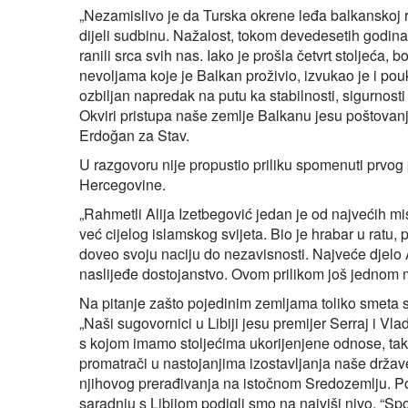
„Nezamislivo je da Turska okrene leđa balkanskoj re
dijeli sudbinu. Nažalost, tokom devedesetih godina
ranili srca svih nas. Iako je prošla četvrt stoljeća,
nevoljama koje je Balkan proživio, izvukao je i pouk
ozbiljan napredak na putu ka stabilnosti, sigurnost
Okviri pristupa naše zemlje Balkanu jesu poštovanj
Erdoğan za Stav.
U razgovoru nije propustio priliku spomenuti prvo
Hercegovine.
„Rahmetli Alija Izetbegović jedan je od najvećih mi
već cijelog islamskog svijeta. Bio je hrabar u ratu, p
doveo svoju naciju do nezavisnosti. Najveće djelo 
naslijeđe dostojanstvo. Ovom prilikom još jednom 
Na pitanje zašto pojedinim zemljama toliko smeta 
„Naši sugovornici u Libiji jesu premijer Serraj i Vl
s kojom imamo stoljećima ukorijenjene odnose, tak
promatrači u nastojanjima izostavljanja naše države
njihovog prerađivanja na istočnom Sredozemlju. 
saradnju s Libijom podigli smo na najviši nivo. “Sp