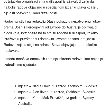
bošnjačkim organizacijama u dijaspori izražavajući želju da
najbolje radove objavimo u specijalnom izdanju
Stava
koji je u
cijelosti posvećen Danu državnosti.
Radovi pristigli na redakciju
Stava
pokazuju nepatvorenu ljubav
prema Bosni i Hercegovini od Evrope do Australije otkrivajući
djecu koja, bez obzira na to što su rođena u dijaspori, itekako
izražavaju privrženost i domovini i svome bosanskom jeziku.
Radove koji su stigli na adresu Stava objavljujemo u nekoliko
nastavaka.
Između mnoštva emotivnih i krajnje iskrenih radova, kao najbolje
izabrali smo sljedeće:
mjesto – Nadia Omić, 9. razred, Štokholm, Švedska;
mjesto – Alen Ikvan, 7. razred, Štokholm, Švedska;
mjesto – Kerim Mak Pilavdžić, 13 godina, Sydney,
Australija.