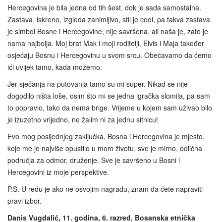
Hercegovina je bila jedna od tih šest, dok je sada samostalna.
Zastava, iskreno, izgleda zanimljivo, stil je cool, pa takva zastava
je simbol Bosne i Hercegovine, nije savršena, ali naša je, zato je
nama najbolja. Moj brat Mak i moji roditelji, Elvis i Maja također
osjećaju Bosnu i Hercegovinu u svom srcu. Obećavamo da ćemo
ići uvijek tamo, kada možemo.
Jer sjećanja na putovanja tamo su mi super. Nikad se nije
dogodilo ništa loše, osim što mi se jedna igračka slomila, pa sam
to popravio, tako da nema brige. Vrijeme u kojem sam uživao bilo
je izuzetno vrijedno, ne žalim ni za jednu sitnicu!
Evo mog posljednjeg zaključka, Bosna i Hercegovina je mjesto,
koje me je najviše opustilo u mom životu, sve je mirno, odlična
područja za odmor, druženje. Sve je savršeno u Bosni i
Hercegovini iz moje perspektive.
P.S. U redu je ako ne osvojim nagradu, znam da ćete napraviti
pravi izbor.
Danis Vugdalić, 11. godina, 6. razred,
Bosanska etnička