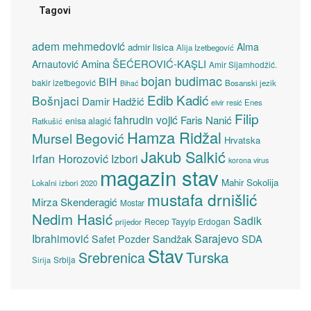
Tagovi
adem mehmedović
Alma
admir lisica
Alija Izetbegović
Amina ŠEĆEROVIĆ-KAŞLI
Arnautović
Amir Sijamhodžić.
bojan budimac
BiH
bakir izetbegović
Bosanski jezik
Bihać
Edib Kadić
Bošnjaci
Damir Hadžić
elvir resić
Enes
Filip
fahrudin vojić
Faris Nanić
enisa alagić
Ratkušić
Hamza Ridžal
Mursel Begović
Hrvatska
Jakub Salkić
Irfan Horozović
Izbori
korona virus
magazin stav
Mahir Sokolija
Lokalni izbori 2020
mustafa drnišlić
Mirza Skenderagić
Mostar
Nedim Hasić
Sadik
Recep Tayyip Erdogan
prijedor
Sarajevo
Ibrahimović
Sandžak
SDA
Safet Pozder
Stav
Turska
Srebrenica
Srbija
Sirija