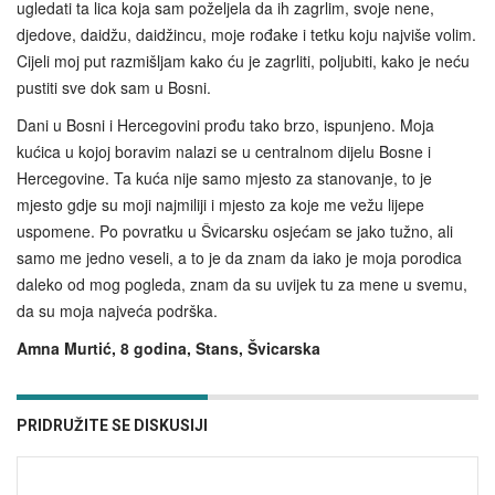
ugledati ta lica koja sam poželjela da ih zagrlim, svoje nene,
djedove, daidžu, daidžincu, moje rođake i tetku koju najviše volim.
Cijeli moj put razmišljam kako ću je zagrliti, poljubiti, kako je neću
pustiti sve dok sam u Bosni.
Dani u Bosni i Hercegovini prođu tako brzo, ispunjeno. Moja
kućica u kojoj boravim nalazi se u centralnom dijelu Bosne i
Hercegovine. Ta kuća nije samo mjesto za stanovanje, to je
mjesto gdje su moji najmiliji i mjesto za koje me vežu lijepe
uspomene. Po povratku u Švicarsku osjećam se jako tužno, ali
samo me jedno veseli, a to je da znam da iako je moja porodica
daleko od mog pogleda, znam da su uvijek tu za mene u svemu,
da su moja najveća podrška.
Amna Murtić, 8 godina, Stans, Švicarska
PRIDRUŽITE SE DISKUSIJI