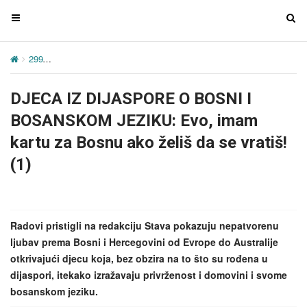
T
T
o
o
g
g
299
DJECA IZ DIJASPORE O BOSNI I BOSANSKOM JEZIKU: Evo, ima
g
g
l
l
DJECA IZ DIJASPORE O BOSNI I
e
e
n
n
BOSANSKOM JEZIKU: Evo, imam
a
a
kartu za Bosnu ako želiš da se vratiš!
v
v
(1)
i
i
g
g
a
a
t
t
Radovi pristigli na redakciju Stava pokazuju nepatvorenu
i
i
ljubav prema Bosni i Hercegovini od Evrope do Australije
o
o
otkrivajući djecu koja, bez obzira na to što su rođena u
n
n
dijaspori, itekako izražavaju privrženost i domovini i svome
bosanskom jeziku.