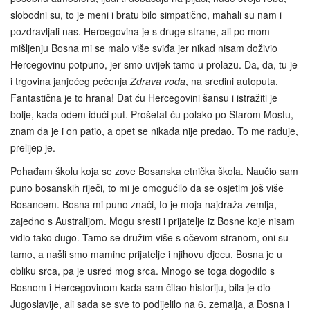
slobodni su, to je meni i bratu bilo simpatično, mahali su nam i
pozdravljali nas. Hercegovina je s druge strane, ali po mom
mišljenju Bosna mi se malo više sviđa jer nikad nisam doživio
Hercegovinu potpuno, jer smo uvijek tamo u prolazu. Da, da, tu je
i trgovina janjećeg pečenja
Zdrava voda
, na sredini autoputa.
Fantastična je to hrana! Dat ću Hercegovini šansu i istražiti je
bolje, kada odem idući put. Prošetat ću polako po Starom Mostu,
znam da je i on patio, a opet se nikada nije predao. To me raduje,
prelijep je.
Pohađam školu koja se zove Bosanska etnička škola. Naučio sam
puno bosanskih riječi, to mi je omogućilo da se osjetim još više
Bosancem. Bosna mi puno znači, to je moja najdraža zemlja,
zajedno s Australijom. Mogu sresti i prijatelje iz Bosne koje nisam
vidio tako dugo. Tamo se družim više s očevom stranom, oni su
tamo, a našli smo mamine prijatelje i njihovu djecu. Bosna je u
obliku srca, pa je usred mog srca. Mnogo se toga dogodilo s
Bosnom i Hercegovinom kada sam čitao historiju, bila je dio
Jugoslavije, ali sada se sve to podijelilo na 6. zemalja, a Bosna i