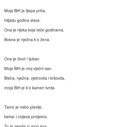
Moja BiH je lijepa priča,
hiljadu godina stara.
Ona je rijeka koja teče godinama.
Bosna je nježna k’o žena.
Ona je život i ljubav.
Moja BiH je moj vječni san.
Bistra, nježna, vjetrovita i kršovita,
moja BiH je k’o kamen tvrda.
Tamo je nebo plavlje,
behar i cvijeće proljetno.
To je zemlja iz mog sna,