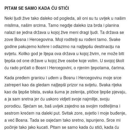
PITAM SE SAMO KADA ĆU STIĆI
Neki ljudi žive tako daleko od pogleda, ali oni su tu uvijek u našim
mislima, našim srcima. Tamo negdje daleko iza brda i planina
nalazi se jedna država u kojoj žive meni dragi ljudi. Ta država se
zove Bosna i Hercegovina. Moji roditelji su rođeni tamo. Svake
godine pakujemo kofere i odlazimo na najljepšu destinaciju na
svijetu. Koliko god je lijepa ova država u kojoj živim, ne može biti
ljepša od one države u kojoj žive osobe koje volim. U svojoj školi
ću rado pričati o Bosni i Hercegovini, o njenim ljepotama, čarima.
Kada pređem granicu i uđem u Bosnu i Hercegovinu moje srce
zatreperi kao da gledam najljepši prizor na svijetu. Svaka rijeka
kao da ljepše blista, svaka šuma je zelenija, ptičice ljepše pjevaju,
a ja sam sretna jer ću uskoro vidjeti svoje najmilije, svoju
porodicu. Sjećam se, baš uvijek zajedno sa svojim roditeljima i
sestrom krećem na daleki put. Svitak zore, svjetlo i moje buđenje,
a već Bosna. Tada se osjećam tako sretno, ispunjeno. Srce mi
počinje tako jako kucati. Pitam se samo kada ću stići, kada ću