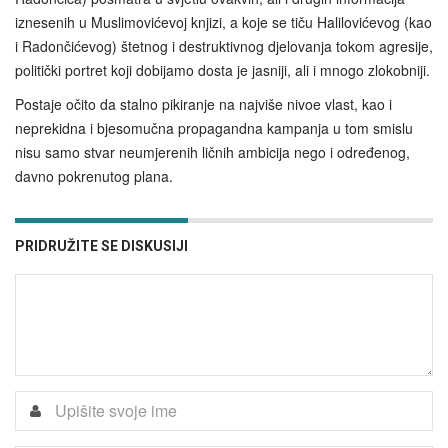
iznesenih u Muslimovićevoj knjizi, a koje se tiču Halilovićevog (kao
i Radončićevog) štetnog i destruktivnog djelovanja tokom agresije,
politički portret koji dobijamo dosta je jasniji, ali i mnogo zlokobniji.
Postaje očito da stalno pikiranje na najviše nivoe vlast, kao i
neprekidna i bjesomučna propagandna kampanja u tom smislu
nisu samo stvar neumjerenih ličnih ambicija nego i određenog,
davno pokrenutog plana.
PRIDRUŽITE SE DISKUSIJI