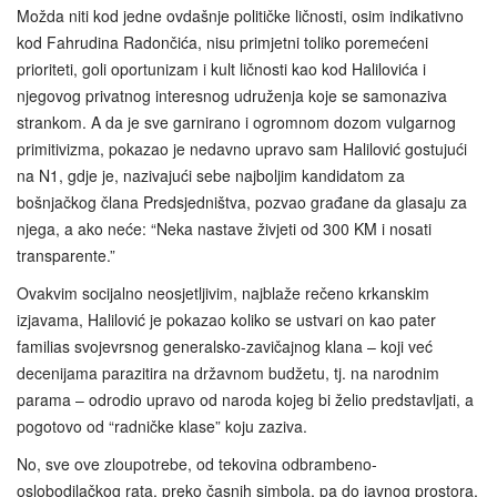
Možda niti kod jedne ovdašnje političke ličnosti, osim indikativno
kod Fahrudina Radončića, nisu primjetni toliko poremećeni
prioriteti, goli oportunizam i kult ličnosti kao kod Halilovića i
njegovog privatnog interesnog udruženja koje se samonaziva
strankom. A da je sve garnirano i ogromnom dozom vulgarnog
primitivizma, pokazao je nedavno upravo sam Halilović gostujući
na N1, gdje je, nazivajući sebe najboljim kandidatom za
bošnjačkog člana Predsjedništva, pozvao građane da glasaju za
njega, a ako neće: “Neka nastave živjeti od 300 KM i nosati
transparente.”
Ovakvim socijalno neosjetljivim, najblaže rečeno krkanskim
izjavama, Halilović je pokazao koliko se ustvari on kao pater
familias svojevrsnog generalsko-zavičajnog klana – koji već
decenijama parazitira na državnom budžetu, tj. na narodnim
parama – odrodio upravo od naroda kojeg bi želio predstavljati, a
pogotovo od “radničke klase” koju zaziva.
No, sve ove zloupotrebe, od tekovina odbrambeno-
oslobodilačkog rata, preko časnih simbola, pa do javnog prostora,