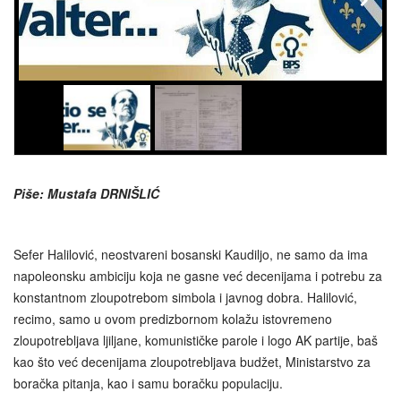
Piše: Mustafa DRNIŠLIĆ
Sefer Halilović, neostvareni bosanski Kaudiljo, ne samo da ima
napoleonsku ambiciju koja ne gasne već decenijama i potrebu za
konstantnom zloupotrebom simbola i javnog dobra. Halilović,
recimo, samo u ovom predizbornom kolažu istovremeno
zloupotrebljava ljiljane, komunističke parole i logo AK partije, baš
kao što već decenijama zloupotrebljava budžet, Ministarstvo za
boračka pitanja, kao i samu boračku populaciju.