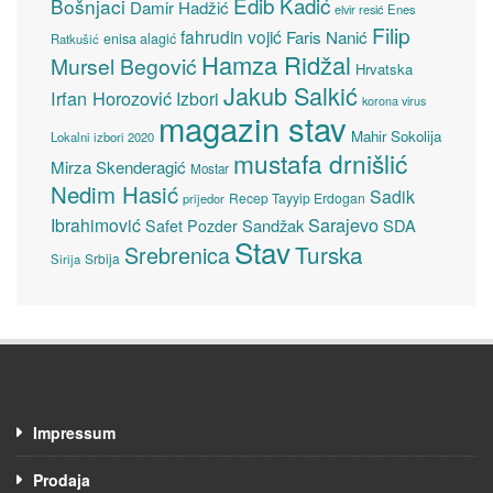
Edib Kadić
Bošnjaci
Damir Hadžić
elvir resić
Enes
Filip
fahrudin vojić
Faris Nanić
enisa alagić
Ratkušić
Hamza Ridžal
Mursel Begović
Hrvatska
Jakub Salkić
Irfan Horozović
Izbori
korona virus
magazin stav
Mahir Sokolija
Lokalni izbori 2020
mustafa drnišlić
Mirza Skenderagić
Mostar
Nedim Hasić
Sadik
Recep Tayyip Erdogan
prijedor
Sarajevo
Ibrahimović
Sandžak
SDA
Safet Pozder
Stav
Turska
Srebrenica
Srbija
Sirija
Impressum
Prodaja