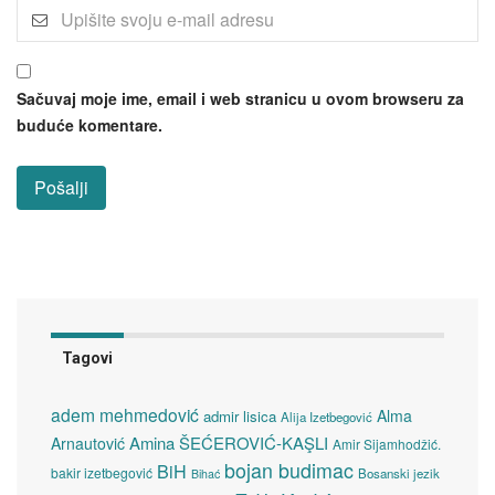
Sačuvaj moje ime, email i web stranicu u ovom browseru za
buduće komentare.
Tagovi
adem mehmedović
Alma
admir lisica
Alija Izetbegović
Amina ŠEĆEROVIĆ-KAŞLI
Arnautović
Amir Sijamhodžić.
bojan budimac
BiH
bakir izetbegović
Bosanski jezik
Bihać