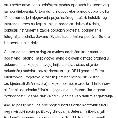
nisu nešto novo nego uobičajeni modus operandi Halilovićevog
javnog djelovanja. U tom duhu zloupotrebe javnog dobra u cilju
lične promocije i njegovanja pojedinačnog nauštrb kolektivnog
interesa upravo su knjige koje je porodica Halilović izdala,
pokušaji instrumentalizacije boračkih protesta, podmetanje
fotografija podrške Jovanu Divjaku kao primjera podrške Seferu
Haliloviću i tako dalje.
Čini se da se pravi razlog za ovakvo neobično konzistentno
negativno i štetno Halilovićevo javno djelovanje može pronaći u
dokumentima koje je u svojoj knjizi
Lažovi i ubice
objavio
nekadašnji načelnik bezbjednosti Armije RBiH general Fikret
Muslimović. Pogotovo je zanimljiv “evidencioni list” Službe
bezbjednosti JNA (KOS-a) u kojem se može pročitati Halilovićev
službeni pseudonim “Boris”, njegov status “saradnika organa
bezbednosti” i danas daleka 1977. godina kao datum angažiranja.
Ako se poslijeratni, na prvi pogled bezrazložno konfrontirajući i
negativistički način političkog djelovanja Sefera Halilovića (ali i
Radončića) posmatra u svjetlu ovakvih, ali i drugih informacija