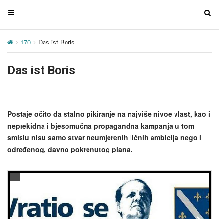
T
T
o
o
g
g
170
Das ist Boris
g
g
l
l
Das ist Boris
e
e
n
n
a
a
v
v
Postaje očito da stalno pikiranje na najviše nivoe vlast, kao i
i
i
neprekidna i bjesomučna propagandna kampanja u tom
g
g
smislu nisu samo stvar neumjerenih ličnih ambicija nego i
a
a
određenog, davno pokrenutog plana.
t
t
i
i
o
o
n
n