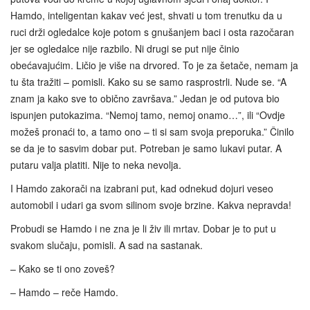
Hamdo, inteligentan kakav već jest, shvati u tom trenutku da u
ruci drži ogledalce koje potom s gnušanjem baci i osta razočaran
jer se ogledalce nije razbilo. Ni drugi se put nije činio
obećavajućim. Ličio je više na drvored. To je za šetače, nemam ja
tu šta tražiti – pomisli. Kako su se samo rasprostrli. Nude se. “A
znam ja kako sve to obično završava.” Jedan je od putova bio
ispunjen putokazima. “Nemoj tamo, nemoj onamo…”, ili “Ovdje
možeš pronaći to, a tamo ono – ti si sam svoja preporuka.” Činilo
se da je to sasvim dobar put. Potreban je samo lukavi putar. A
putaru valja platiti. Nije to neka nevolja.
I Hamdo zakorači na izabrani put, kad odnekud dojuri veseo
automobil i udari ga svom silinom svoje brzine. Kakva nepravda!
Probudi se Hamdo i ne zna je li živ ili mrtav. Dobar je to put u
svakom slučaju, pomisli. A sad na sastanak.
– Kako se ti ono zoveš?
– Hamdo – reče Hamdo.