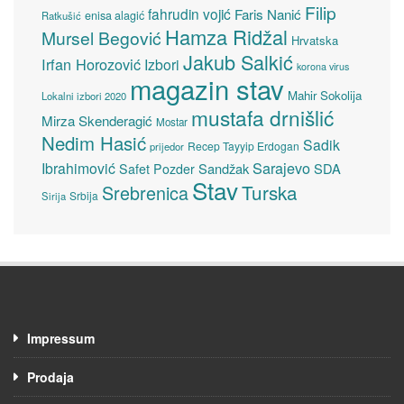
Filip
fahrudin vojić
Faris Nanić
enisa alagić
Ratkušić
Hamza Ridžal
Mursel Begović
Hrvatska
Jakub Salkić
Irfan Horozović
Izbori
korona virus
magazin stav
Mahir Sokolija
Lokalni izbori 2020
mustafa drnišlić
Mirza Skenderagić
Mostar
Nedim Hasić
Sadik
Recep Tayyip Erdogan
prijedor
Sarajevo
Ibrahimović
Sandžak
SDA
Safet Pozder
Stav
Turska
Srebrenica
Srbija
Sirija
Impressum
Prodaja