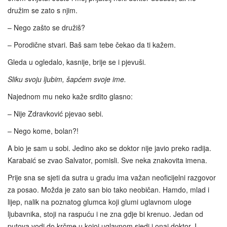
družim se zato s njim.
– Nego zašto se družiš?
– Porodične stvari. Baš sam tebe čekao da ti kažem.
Gleda u ogledalo, kasnije, brije se i pjevuši.
Sliku svoju ljubim, šapćem svoje ime.
Najednom mu neko kaže srdito glasno:
– Nije Zdravković pjevao sebi.
– Nego kome, bolan?!
A bio je sam u sobi. Jedino ako se doktor nije javio preko radija.
Karabaić se zvao Salvator, pomisli. Sve neka znakovita imena.
Prije sna se sjeti da sutra u gradu ima važan neoficijelni razgovor
za posao. Možda je zato san bio tako neobičan. Hamdo, mlad i
lijep, nalik na poznatog glumca koji glumi uglavnom uloge
ljubavnika, stoji na raspuću i ne zna gdje bi krenuo. Jedan od
putova vodi do krčme u kojoj uglavnom sjedi i onaj doktor. I