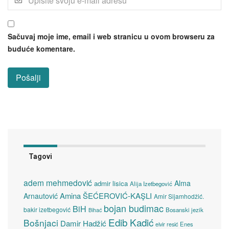
Sačuvaj moje ime, email i web stranicu u ovom browseru za
buduće komentare.
Tagovi
adem mehmedović
Alma
admir lisica
Alija Izetbegović
Amina ŠEĆEROVIĆ-KAŞLI
Arnautović
Amir Sijamhodžić.
bojan budimac
BiH
bakir izetbegović
Bosanski jezik
Bihać
Edib Kadić
Bošnjaci
Damir Hadžić
elvir resić
Enes