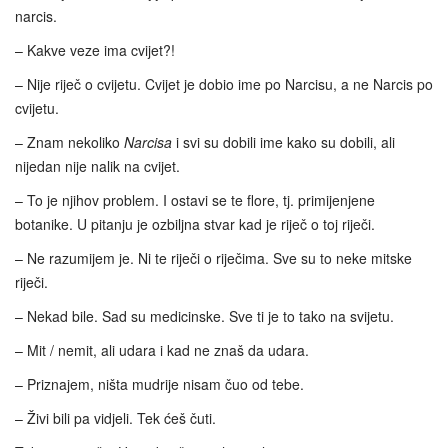
narcis.
– Kakve veze ima cvijet?!
– Nije riječ o cvijetu. Cvijet je dobio ime po Narcisu, a ne Narcis po
cvijetu.
– Znam nekoliko
Narcisa
i svi su dobili ime kako su dobili, ali
nijedan nije nalik na cvijet.
– To je njihov problem. I ostavi se te flore, tj. primijenjene
botanike. U pitanju je ozbiljna stvar kad je riječ o toj riječi.
– Ne razumijem je. Ni te riječi o riječima. Sve su to neke mitske
riječi.
– Nekad bile. Sad su medicinske. Sve ti je to tako na svijetu.
– Mit / nemit, ali udara i kad ne znaš da udara.
– Priznajem, ništa mudrije nisam čuo od tebe.
– Živi bili pa vidjeli. Tek ćeš čuti.