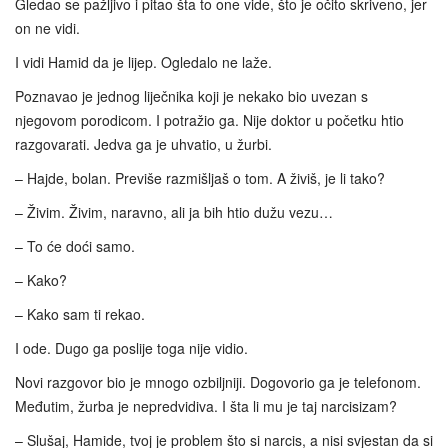
Gledao se pažljivo i pitao šta to one vide, što je očito skriveno, jer
on ne vidi.
I vidi Hamid da je lijep. Ogledalo ne laže.
Poznavao je jednog liječnika koji je nekako bio uvezan s
njegovom porodicom. I potražio ga. Nije doktor u početku htio
razgovarati. Jedva ga je uhvatio, u žurbi.
– Hajde, bolan. Previše razmišljaš o tom. A živiš, je li tako?
– Živim. Živim, naravno, ali ja bih htio dužu vezu…
– To će doći samo.
– Kako?
– Kako sam ti rekao.
I ode. Dugo ga poslije toga nije vidio.
Novi razgovor bio je mnogo ozbiljniji. Dogovorio ga je telefonom.
Međutim, žurba je nepredvidiva. I šta li mu je taj narcisizam?
– Slušaj, Hamide, tvoj je problem što si narcis, a nisi svjestan da si