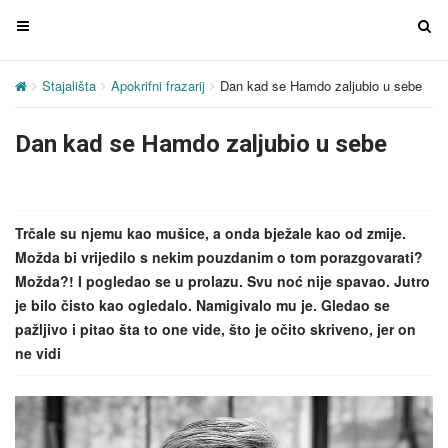
T
T
o
o
g
g
Stajališta
Apokrifni frazarij
Dan kad se Hamdo zaljubio u sebe
g
g
l
l
Dan kad se Hamdo zaljubio u sebe
e
e
n
n
a
a
v
v
Trčale su njemu kao mušice, a onda bježale kao od zmije.
i
i
Možda bi vrijedilo s nekim pouzdanim o tom porazgovarati?
g
g
Možda?! I pogledao se u prolazu. Svu noć nije spavao. Jutro
a
a
je bilo čisto kao ogledalo. Namigivalo mu je. Gledao se
t
t
pažljivo i pitao šta to one vide, što je očito skriveno, jer on
i
i
ne vidi
o
o
n
n