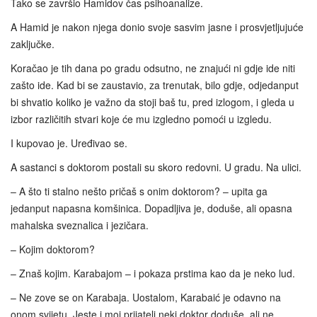
Tako se završio Hamidov čas psihoanalize.
A Hamid je nakon njega donio svoje sasvim jasne i prosvjetljujuće
zaključke.
Koračao je tih dana po gradu odsutno, ne znajući ni gdje ide niti
zašto ide. Kad bi se zaustavio, za trenutak, bilo gdje, odjedanput
bi shvatio koliko je važno da stoji baš tu, pred izlogom, i gleda u
izbor različitih stvari koje će mu izgledno pomoći u izgledu.
I kupovao je. Uređivao se.
A sastanci s doktorom postali su skoro redovni. U gradu. Na ulici.
– A što ti stalno nešto pričaš s onim doktorom? – upita ga
jedanput napasna komšinica. Dopadljiva je, doduše, ali opasna
mahalska sveznalica i jezičara.
– Kojim doktorom?
– Znaš kojim. Karabajom – i pokaza prstima kao da je neko lud.
– Ne zove se on Karabaja. Uostalom, Karabaić je odavno na
onom svijetu. Jeste i moj prijatelj neki doktor doduše, ali ne