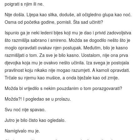
poigrati s njim ili ne.
Nije došla. Lijepa kao slika, doduše, ali očigledno glupa kao noć.
Osma od početka godine, pomisli. Šta sad učiniti?
Ispunio ga je neki ledeni bijes koji mu je dao i privid zadovoljstva
što razmišlja sabrano i smireno. Možda se dogodilo nešto što je
moglo opravdati ovakav njen postupak. Međutim, bilo je kasno
razmišljati o tom. Za sve je bilo kasno. Uostalom, nije ona prva
djevojka koja mu je ovakvo nešto učinila. Iza svega je postojala
pravilnost koju nikako nije mogao razumjeti. A kamoli opravdati.
Trčale su njemu kao mušice, a onda bježale kao od zmije.
Možda bi vrijedilo s nekim pouzdanim o tom porazgovarati?
Možda?! I pogledao se u prolazu.
Svu noć nije spavao.
Jutro je bilo čisto kao ogledalo.
Namigivalo mu je.