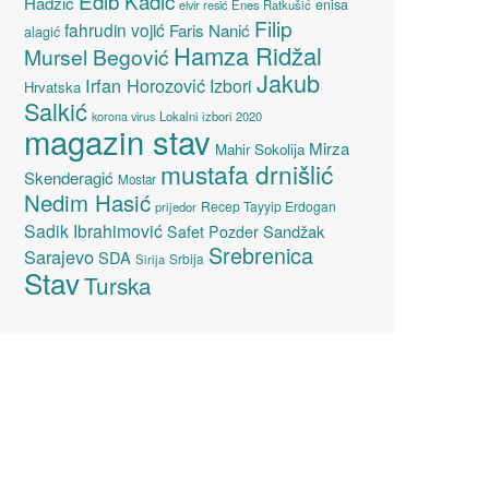
Edib Kadić
Hadžić
enisa
elvir resić
Enes Ratkušić
Filip
fahrudin vojić
Faris Nanić
alagić
Hamza Ridžal
Mursel Begović
Jakub
Irfan Horozović
Izbori
Hrvatska
Salkić
Lokalni izbori 2020
korona virus
magazin stav
Mirza
Mahir Sokolija
mustafa drnišlić
Skenderagić
Mostar
Nedim Hasić
Recep Tayyip Erdogan
prijedor
Sadik Ibrahimović
Sandžak
Safet Pozder
Srebrenica
Sarajevo
SDA
Srbija
Sirija
Stav
Turska