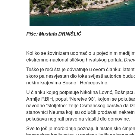
Piše: Mustafa DRNIŠLIĆ
Koliko se šovinizam udomaćio u pojedinim medijima,
ekstremno-nacionalističkog hrvatskog portala
Dnev
Teško je reći šta je odvratnije u ovom članku: laten
skoro pa nesvjestan dio toka svijesti autorice buduć
nekim krajevima Bosne i Hercegovine.
U članku kojeg potpisuje Nikolina Lovrić, Bošnjac
Armije RBiH, poput “Neretve 93”, kojom se pokušao 
navodne “stoljetne” želje Osmanskog carstva da izbi
stanovnici Neuma koji su odlučili prodavati nekretn
pokušava negirati pravo na vlastiti dio domovine.
Sve to još je morbidnije poznaju li historijske činj
bosanskog kraljevstva, u posjedu kojih se begovsk