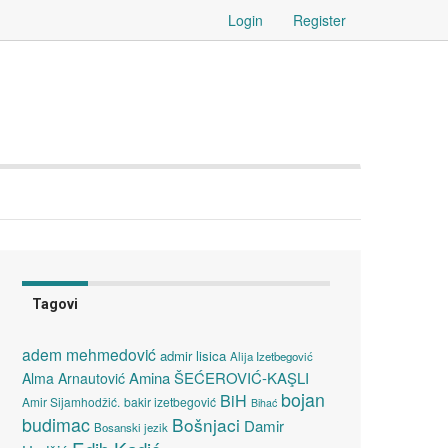
Login
Register
Tagovi
adem mehmedović
admir lisica
Alija Izetbegović
Amina ŠEĆEROVIĆ-KAŞLI
Alma Arnautović
bojan
BiH
Amir Sijamhodžić.
bakir izetbegović
Bihać
budimac
Bošnjaci
Damir
Bosanski jezik