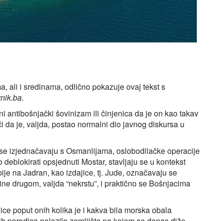
 ali i sredinama, odlično pokazuje ovaj tekst s
nik.ba
.
tni antibošnjački šovinizam ili činjenica da je on kao takav
i da je, valjda, postao normalni dio javnog diskursa u
i se izjednačavaju s Osmanlijama, oslobodilačke operacije
deblokirati opsjednuti Mostar, stavljaju se u kontekst
je na Jadran, kao izdajice, tj. Jude, označavaju se
ine drugom, valjda “nekrstu”, i praktično se Bošnjacima
enice poput onih kolika je i kakva bila morska obala
ih porodica nalazilo zemljište na kojem se danas diže