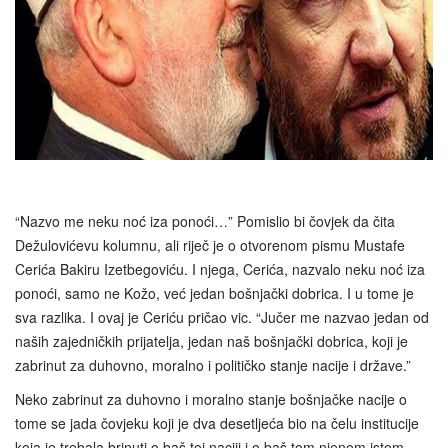
“Nazvo me neku noć iza ponoći…” Pomislio bi čovjek da čita
Dežulovićevu kolumnu, ali riječ je o otvorenom pismu Mustafe
Cerića Bakiru Izetbegoviću. I njega, Cerića, nazvalo neku noć iza
ponoći, samo ne Kožo, već jedan bošnjački dobrica. I u tome je
sva razlika. I ovaj je Ceriću pričao vic. “Jučer me nazvao jedan od
naših zajedničkih prijatelja, jedan naš bošnjački dobrica, koji je
zabrinut za duhovno, moralno i političko stanje nacije i države.”
Neko zabrinut za duhovno i moralno stanje bošnjačke nacije o
tome se jada čovjeku koji je dva desetljeća bio na čelu institucije
koja je trebala brinuti o baš toj naciji i o baš tom njenom istom