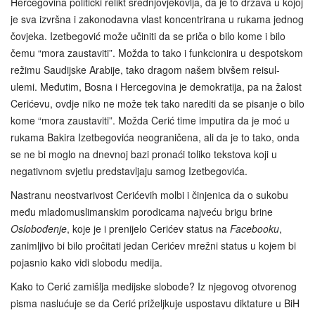
Hercegovina politički relikt srednjovjekovlja, da je to država u kojoj
je sva izvršna i zakonodavna vlast koncentrirana u rukama jednog
čovjeka. Izetbegović može učiniti da se priča o bilo kome i bilo
čemu “mora zaustaviti”. Možda to tako i funkcionira u despotskom
režimu Saudijske Arabije, tako dragom našem bivšem reisul-
ulemi. Međutim, Bosna i Hercegovina je demokratija, pa na žalost
Cerićevu, ovdje niko ne može tek tako narediti da se pisanje o bilo
kome “mora zaustaviti”. Možda Cerić time imputira da je moć u
rukama Bakira Izetbegovića neograničena, ali da je to tako, onda
se ne bi moglo na dnevnoj bazi pronaći toliko tekstova koji u
negativnom svjetlu predstavljaju samog Izetbegovića.
Nastranu neostvarivost Cerićevih molbi i činjenica da o sukobu
među mladomuslimanskim porodicama najveću brigu brine
Oslobođenje
, koje je i prenijelo Cerićev status na
Facebooku
,
zanimljivo bi bilo pročitati jedan Cerićev mrežni status u kojem bi
pojasnio kako vidi slobodu medija.
Kako to Cerić zamišlja medijske slobode? Iz njegovog otvorenog
pisma naslućuje se da Cerić priželjkuje uspostavu diktature u BiH