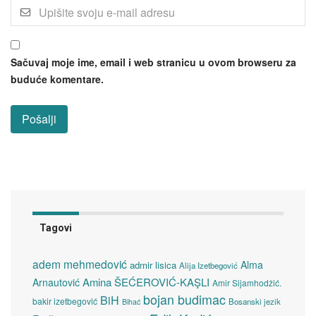
Sačuvaj moje ime, email i web stranicu u ovom browseru za
buduće komentare.
Tagovi
adem mehmedović
Alma
admir lisica
Alija Izetbegović
Amina ŠEĆEROVIĆ-KAŞLI
Arnautović
Amir Sijamhodžić.
bojan budimac
BiH
bakir izetbegović
Bosanski jezik
Bihać