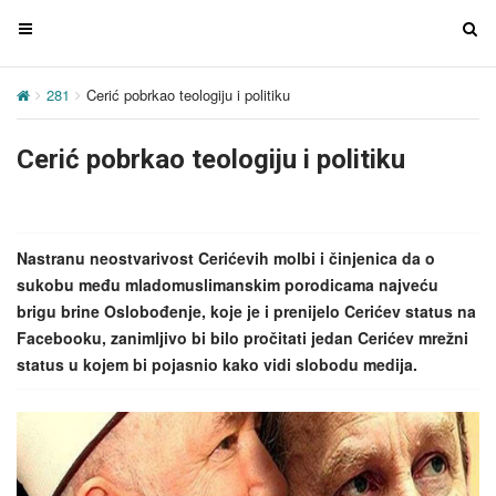
T
T
o
o
g
g
281
Cerić pobrkao teologiju i politiku
g
g
l
l
Cerić pobrkao teologiju i politiku
e
e
n
n
a
a
v
v
Nastranu neostvarivost Cerićevih molbi i činjenica da o
i
i
sukobu među mladomuslimanskim porodicama najveću
g
g
brigu brine Oslobođenje, koje je i prenijelo Cerićev status na
a
a
Facebooku, zanimljivo bi bilo pročitati jedan Cerićev mrežni
t
t
status u kojem bi pojasnio kako vidi slobodu medija.
i
i
o
o
n
n