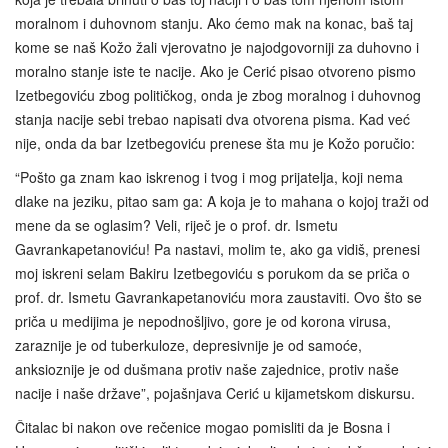
moralnom i duhovnom stanju. Ako ćemo mak na konac, baš taj
kome se naš Kožo žali vjerovatno je najodgovorniji za duhovno i
moralno stanje iste te nacije. Ako je Cerić pisao otvoreno pismo
Izetbegoviću zbog političkog, onda je zbog moralnog i duhovnog
stanja nacije sebi trebao napisati dva otvorena pisma. Kad već
nije, onda da bar Izetbegoviću prenese šta mu je Kožo poručio:
“Pošto ga znam kao iskrenog i tvog i mog prijatelja, koji nema
dlake na jeziku, pitao sam ga: A koja je to mahana o kojoj traži od
mene da se oglasim? Veli, riječ je o prof. dr. Ismetu
Gavrankapetanoviću! Pa nastavi, molim te, ako ga vidiš, prenesi
moj iskreni selam Bakiru Izetbegoviću s porukom da se priča o
prof. dr. Ismetu Gavrankapetanoviću mora zaustaviti. Ovo što se
priča u medijima je nepodnošljivo, gore je od korona virusa,
zaraznije je od tuberkuloze, depresivnije je od samoće,
anksioznije je od dušmana protiv naše zajednice, protiv naše
nacije i naše države”, pojašnjava Cerić u kijametskom diskursu.
Čitalac bi nakon ove rečenice mogao pomisliti da je Bosna i