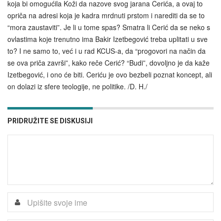
koja bi omogućila Koži da nazove svog jarana Cerića, a ovaj to
opriča na adresi koja je kadra mrdnuti prstom i narediti da se to
“mora zaustaviti”. Je li u tome spas? Smatra li Cerić da se neko s
ovlastima koje trenutno ima Bakir Izetbegović treba uplitati u sve
to? I ne samo to, već i u rad KCUS-a, da “progovori na način da
se ova priča završi”, kako reče Cerić? “Budi”, dovoljno je da kaže
Izetbegović, i ono će biti. Ceriću je ovo bezbeli poznat koncept, ali
on dolazi iz sfere teologije, ne politike. /D. H./
PRIDRUŽITE SE DISKUSIJI