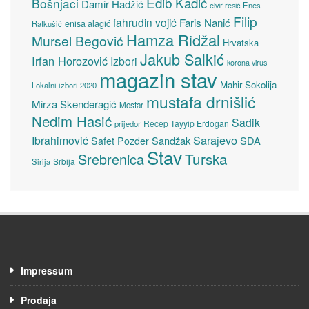
Edib Kadić
Bošnjaci
Damir Hadžić
elvir resić
Enes
Filip
fahrudin vojić
Faris Nanić
enisa alagić
Ratkušić
Hamza Ridžal
Mursel Begović
Hrvatska
Jakub Salkić
Irfan Horozović
Izbori
korona virus
magazin stav
Mahir Sokolija
Lokalni izbori 2020
mustafa drnišlić
Mirza Skenderagić
Mostar
Nedim Hasić
Sadik
Recep Tayyip Erdogan
prijedor
Sarajevo
Ibrahimović
Sandžak
SDA
Safet Pozder
Stav
Turska
Srebrenica
Srbija
Sirija
Impressum
Prodaja