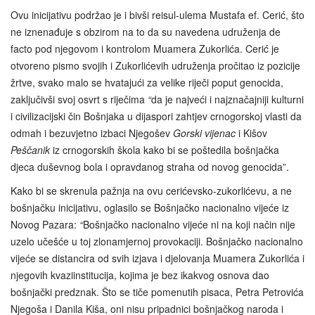
Ovu inicijativu podržao je i bivši reisul-ulema Mustafa ef. Cerić, što
ne iznenađuje s obzirom na to da su navedena udruženja de
facto pod njegovom i kontrolom Muamera Zukorlića. Cerić je
otvoreno pismo svojih i Zukorlićevih udruženja pročitao iz pozicije
žrtve, svako malo se hvatajući za velike riječi poput genocida,
zaključivši svoj osvrt s riječima
“
da je najveći i najznačajniji kulturni
i civilizacijski čin Bošnjaka u dijaspori zahtjev crnogorskoj vlasti da
odmah i bezuvjetno izbaci Njegošev
Gorski vijenac
i Kišov
Peščanik
iz crnogorskih škola kako bi se poštedila bošnjačka
djeca duševnog bola i opravdanog straha od novog genocida”.
Kako bi se skrenula pažnja na ovu cerićevsko-zukorlićevu, a ne
bošnjačku inicijativu, oglasilo se Bošnjačko nacionalno vijeće iz
Novog Pazara:
“
Bošnjačko nacionalno vijeće ni na koji način nije
uzelo učešće u toj zlonamjernoj provokaciji. Bošnjačko nacionalno
vijeće se distancira od svih izjava i djelovanja Muamera Zukorlića i
njegovih kvaziinstitucija, kojima je bez ikakvog osnova dao
bošnjački predznak. Što se tiče pomenutih pisaca, Petra Petrovića
Njegoša i Danila Kiša, oni nisu pripadnici bošnjačkog naroda i