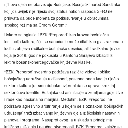
njihova djela ne obavezuju Bošnjake. Bošnjački narod Sandžaka
koji još uvijek nije riješio svoj status nakon raspada SFRJ ne
prihvata da bude moneta za potkusurivanje u obračunima
srpskog režima sa Crnom Gorom.”
Uskoro se oglasio i BZK “Preporod” kao krovna bošnjačka
institucija kulture, čije se saopćenje može čitati kao glas razuma u
ludilu zahtjeva radikalne bošnjačke desnice, ali i radikalne ljevice
koja je 2016. godine pokušala u Kantonu Sarajevo izbaciti iz
lektire bosanskohercegovačke književne klasike.
“BZK ‘Preporod’ svesrdno podržava različite vidove i oblike
bošnjačkog udruživanja u dijaspori, posebno onda kad je riječ o
sektoru kulture jer smo duboko uvjereni da se upravo kroz taj
sektor čuva identitet Bošnjaka od asimilacije u zemljama gdje žive
i rade kao nacionalna manjina. Međutim, BZK ‘Preporod’ ne
podržava agresivno arbitriranje u kojem se s oznakom ‘bošnjačkih
udruženja’ traži izbacivanje književnih djela iz školskih nastavnih
planova i programa. Nasuprot ovog, a u skladu s principima
kritičkog mišljenja i naučne otvorenosti, BZK ‘Preporod’ zalaže se