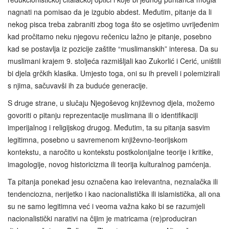
nagnati na pomisao da je izgubio abdest. Međutim, pitanje da li
nekog pisca treba zabraniti zbog toga što se osjetimo uvrijeđenim
kad pročitamo neku njegovu rečenicu lažno je pitanje, posebno
kad se postavlja iz pozicije zaštite “muslimanskih” interesa. Da su
muslimani krajem 9. stoljeća razmišljali kao Zukorlić i Cerić, uništili
bi djela grčkih klasika. Umjesto toga, oni su ih preveli i polemizirali
s njima, sačuvavši ih za buduće generacije.
S druge strane, u slučaju Njegoševog književnog djela, možemo
govoriti o pitanju reprezentacije muslimana ili o identifikaciji
imperijalnog i religijskog drugog. Međutim, ta su pitanja sasvim
legitimna, posebno u savremenom književno-teorijskom
kontekstu, a naročito u kontekstu postkolonijalne teorije i kritike,
imagologije, novog historicizma ili teorija kulturalnog pamćenja.
Ta pitanja ponekad jesu označena kao irelevantna, neznalačka ili
tendenciozna, nerijetko i kao nacionalistička ili islamistička, ali ona
su ne samo legitimna već i veoma važna kako bi se razumjeli
nacionalistički narativi na čijim je matricama (re)produciran