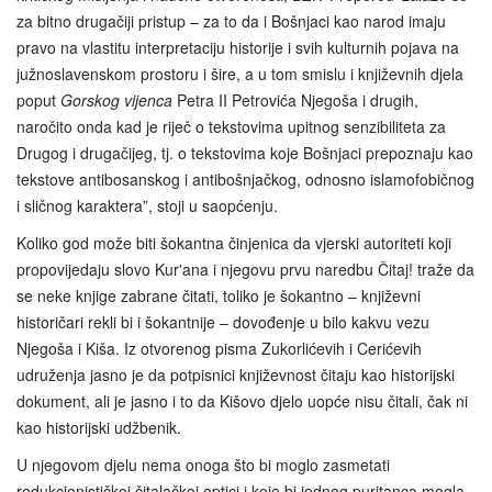
za bitno drugačiji pristup – za to da i Bošnjaci kao narod imaju
pravo na vlastitu interpretaciju historije i svih kulturnih pojava na
južnoslavenskom prostoru i šire, a u tom smislu i književnih djela
poput
Gorskog vijenca
Petra II Petrovića Njegoša i drugih,
naročito onda kad je riječ o tekstovima upitnog senzibiliteta za
Drugog i drugačijeg, tj. o tekstovima koje Bošnjaci prepoznaju kao
tekstove antibosanskog i antibošnjačkog, odnosno islamofobičnog
i sličnog karaktera”, stoji u saopćenju.
Koliko god može biti šokantna činjenica da vjerski autoriteti koji
propovijedaju slovo Kur'ana i njegovu prvu naredbu Čitaj! traže da
se neke knjige zabrane čitati, toliko je šokantno – književni
historičari rekli bi i šokantnije – dovođenje u bilo kakvu vezu
Njegoša i Kiša. Iz otvorenog pisma Zukorlićevih i Cerićevih
udruženja jasno je da potpisnici književnost čitaju kao historijski
dokument, ali je jasno i to da Kišovo djelo uopće nisu čitali, čak ni
kao historijski udžbenik.
U njegovom djelu nema onoga što bi moglo zasmetati
redukcionističkoj čitalačkoj optici i koje bi jednog puritanca mogla