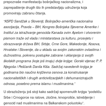
prepoznaše manifestaciju bošnjačkog nacionalizma, i
zaprepaštenje drugih što ih predstavljaju udruženja koja
promoviraju zabranu čitanja.
“KSPD Sandžak u Sloveniji, Bošnjačko-američka nacionalna
asocijacija, Pravda – BiH, Kongres Bošnjaka Sjeverne Amerike i
Institut za istraživanje genocida Kanada ovim Apelom i otvorenim
pismom traže od vlada i ministarstava za kulturu, prosvjetu i
obrazovanje država BiH, Srbije, Crne Gore, Makedonije, Kosova,
Hrvatske i Slovenije, da u skladu sa svojim zakonskim ovlastima i
dužnostima, pokrenu postupke zabrane i uklanjanja iz svojih
školskih programa (koje još imaju) dvije knjige: Gorski vijenac
P. P.
Njegoša i Peščanik
Danila Kiša. Sadržaj navedenih knjiga je
godinama bio naučno književna osnova za konstruisanje
nacionalističkih i drugih anticivilizacijskih i dehumanizirajućih
odnosa, posebno prema islamu i muslimanima.”
U obrazloženju još stoji kako sadržaji spomenutih knjiga “podstiču
Srbe i Crnogorce na ratove, zločine, krvoproliće, istrebljenje i
genocid nad muslimanima na Balkanskom poluotoku”.