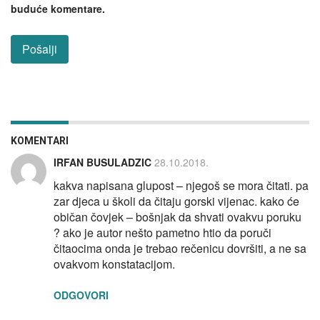
buduće komentare.
KOMENTARI
IRFAN BUSULADZIC
28.10.2018.
kakva napisana glupost – njegoš se mora čitati. pa
zar djeca u školi da čitaju gorski vijenac. kako će
običan čovjek – bošnjak da shvati ovakvu poruku
? ako je autor nešto pametno htio da poruči
čitaocima onda je trebao rečenicu dovršiti, a ne sa
ovakvom konstatacijom.
ODGOVORI