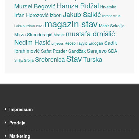
Hamza Ridžal
Mursel Begović
Hrvatska
Jakub Salkić
Irfan Horozović
Izbori
korona virus
magazin stav
Mahir Sokolija
Lokalni izbori 2020
mustafa drnišlić
Mirza Skenderagić
Mostar
Nedim Hasić
Sadik
Recep Tayyip Erdogan
prijedor
Sarajevo
Ibrahimović
Sandžak
SDA
Safet Pozder
Stav
Turska
Srebrenica
Srbija
Sirija
Impressum
Prodaja
Marketing