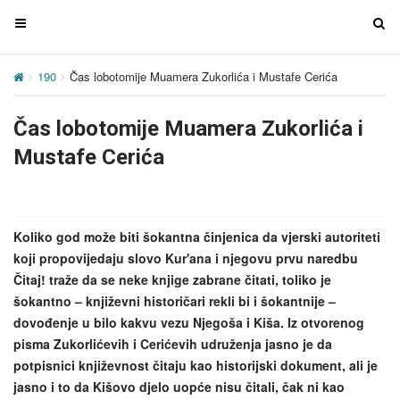
T
T
o
o
g
g
190
Čas lobotomije Muamera Zukorlića i Mustafe Cerića
g
g
l
l
Čas lobotomije Muamera Zukorlića i
e
e
n
n
Mustafe Cerića
a
a
v
v
i
i
g
g
Koliko god može biti šokantna činjenica da vjerski autoriteti
a
a
koji propovijedaju slovo Kur'ana i njegovu prvu naredbu
t
t
Čitaj! traže da se neke knjige zabrane čitati, toliko je
i
i
šokantno – književni historičari rekli bi i šokantnije –
o
o
dovođenje u bilo kakvu vezu Njegoša i Kiša. Iz otvorenog
n
n
pisma Zukorlićevih i Cerićevih udruženja jasno je da
potpisnici književnost čitaju kao historijski dokument, ali je
jasno i to da Kišovo djelo uopće nisu čitali, čak ni kao