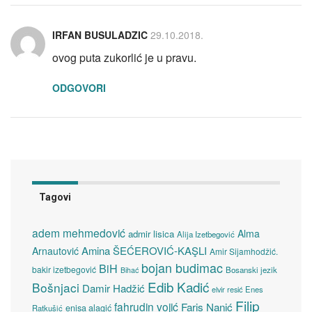
IRFAN BUSULADZIC
29.10.2018.
ovog puta zukorlić je u pravu.
ODGOVORI
Tagovi
adem mehmedović
Alma
admir lisica
Alija Izetbegović
Amina ŠEĆEROVIĆ-KAŞLI
Arnautović
Amir Sijamhodžić.
bojan budimac
BiH
bakir izetbegović
Bosanski jezik
Bihać
Edib Kadić
Bošnjaci
Damir Hadžić
elvir resić
Enes
Filip
fahrudin vojić
Faris Nanić
enisa alagić
Ratkušić