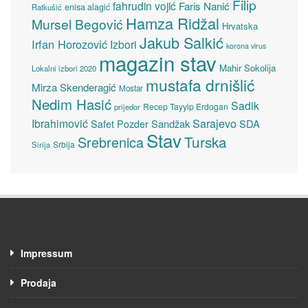
Filip
fahrudin vojić
Faris Nanić
enisa alagić
Ratkušić
Hamza Ridžal
Mursel Begović
Hrvatska
Jakub Salkić
Irfan Horozović
Izbori
korona virus
magazin stav
Mahir Sokolija
Lokalni izbori 2020
mustafa drnišlić
Mirza Skenderagić
Mostar
Nedim Hasić
Sadik
Recep Tayyip Erdogan
prijedor
Sarajevo
Ibrahimović
Sandžak
SDA
Safet Pozder
Stav
Turska
Srebrenica
Srbija
Sirija
Impressum
Prodaja