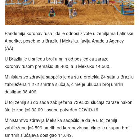
Pandemija koronavirusa i dalje odnosi živote u zemljama Latinske
Amerike, posebno u Brazilu i Meksiku, javlja Anadolu Agency
(AA).
U Brazilu je u srijedu broj umrlih od posljedica zaraze
koronavirusom premašio 38.400, a u Meksiku 14.500.
Ministarstvo zdravlja saopćilo je da su u protekla 24 sata u Brazilu
zabilježena 1.272 smrtna slučaja, čime je ukupan broj umrlih
dostigao 38.406.
U toj zemlji su do sada zabilježena 739.503 slučaja zaraze nakon
što je kod još 32.091 osobe potvrđen COVID-19.
Ministarstvo zdravlja Meksika saopćilo je da je u toj zemlji
zabilježeno još 596 umrlih od koronavirusa, čime je ukupan broj
smrtnih slučajeva dostigao 14.649.