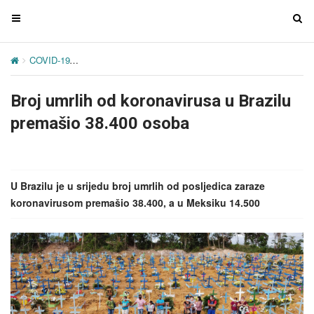
T
T
o
o
g
g
COVID-19
Broj umrlih od koronavirusa u Brazilu premašio 38.400 o
g
g
l
l
Broj umrlih od koronavirusa u Brazilu
e
e
n
n
premašio 38.400 osoba
a
a
v
v
i
i
g
g
U Brazilu je u srijedu broj umrlih od posljedica zaraze
a
a
koronavirusom premašio 38.400, a u Meksiku 14.500
t
t
i
i
o
o
n
n