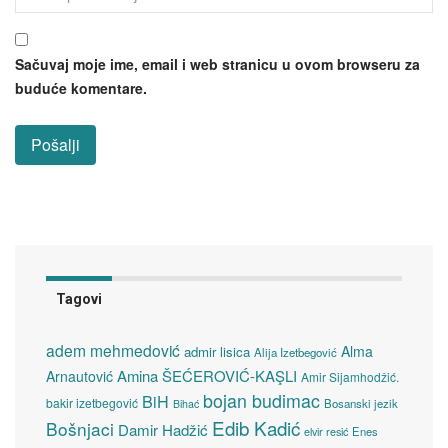
Sačuvaj moje ime, email i web stranicu u ovom browseru za
buduće komentare.
Tagovi
adem mehmedović
Alma
admir lisica
Alija Izetbegović
Amina ŠEĆEROVIĆ-KAŞLI
Arnautović
Amir Sijamhodžić.
bojan budimac
BiH
bakir izetbegović
Bosanski jezik
Bihać
Edib Kadić
Bošnjaci
Damir Hadžić
elvir resić
Enes