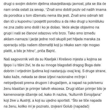
drugi o svojim dobrim djelima obavještavaju javnost, pita se šta će
nam onda ostati za sevap. “Znali smo dobiti poziv od naših imama
da porodica u tom džematu nema šta jesti. Znali smo odmah isti
dan ići u kupovinu i posjetiti porodicu a da niko drugi u komšiluku
ne zna zašto smo došli i ko je došao. Veće akcije objavimo na
grupi i naši se članovi odazovu vrlo brzo. Tako smo između
akšam-namaza i jacije jedne noći skupili pet hiljada maraka za
operaciju očiju našem džematliji koji ju nikako sam nije mogao
platiti, a bilo je hitno”, priča Bajrić.
Naš sagovornik veli da su Kiseljak i Kreševo mjesta u kojima se
lijepo i u tišini živi, te da su mnoge blagodati dragog Boga date
dobrim i vrijednim ljudima koji nastanjuju ovaj kraj. S druge strane,
kako kaže, nekada se dese izljevi nacionalne mržnje i
netrpeljivosti prema drugom i drugačijem, a napad na pokrivenu
ženu klasičan je primjer takvih ekscesa. Drugi sličan primjer bilo je
kamenovanje džamije od, kako ih naziva, “kulturnih Evropljana”
koji žive u Austriji, a koji su ujedno sportisti. “Što se tiče napada
na ženu, koliko mi je poznato, izvjesni Golub (napadač)