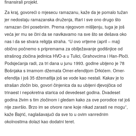
finansirali projekt.
Za kraj, govoreći o mjesecu ramazanu, kaže da je pomalo tužan
jer nedostaju ramazanska druženja, iftari i sve ono drugo što
ramazan čini posebnim. Prema njegovom mišljenju, tuga je još
veća jer mu se čini da se navikavamo na sve što se dešava oko
nas i da se stvara religija straha. “U ovo vrijeme (april – maj)
obično počnemo s pripremama za obilježavanje godišnjice od
strašnog zločina jedinica HVO-a u Tulici, Grahovcima i Han-Ploči.
Podsjećanja radi, za tri dana u junu 1993. godine ubijeno je 78
Bošnjaka s imamom džemata Omer-efendijom Drkićem. Omer-
efendija i još 35 džematlija još se vode kao nestali. Kakav je to
strašan zločin bio, govori činjenica da su ubijeni djevojčica od
trinaest i nepokretna starica od devedeset godina. Dvadeset
godina živim s tim zločinom i gledam kako za ove porodice rat još
nije završio. Brzo im se otvore rane koje nikad zarasti ne mogu”,
kaže Bajrić, naglašavajući da sve to u ovim vanrednim
okolnostima dolazi kao dodatni teret.