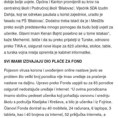
dobije bolje uvjete. Općina i Kanton promijenili su krov na
centralnoj školi i Područnoj školi ‘Bilalovac’. Vijećnik SDA Izudin
Dahija, koji se odrekao paušala u korist zajednice, uradio je
fasadu na PŠ ‘Bilalovac’. Dodatno treba istaći da je i Medžlis
preko svojih predstavnika mnogo pomogao da budu bolji uvjeti za
učenike. Glavni imam Kenan Bajrić posebno se u tome istakao”,
kaže Merhemić. Ističe i da su preko prijatelji iz Turske, odnosno
preko TIKA-e, osigurali nove klupe za 823 učenika, stolice, table,
a turska vojna misija opremila je kabinet informatike.
SVI IMAMI IZDVAJAJU DIO PLAĆE ZA FOND
Pojavom virusa korona i uvođenjem online nastave javio se
problem što veliki broj porodica nije imao uređaje za praćenje
nastave na daljinu. Upravo preko Fonda uspjeli su za 83 porodice
osigurati nedostajuće uređaje i internet. “U ovima porodicama
imamo stotinu pedeset učenika koji pohađaju osnovnu i srednju
školu s područja Kiseljaka i Kreševa, a bilo je učenika i iz Fojnice.
Članovi Fonda donirali su 40 mobitela, 24 računara, 6 laptopa, 3
tableta, kao i 40 brojeva za internet, 52 priključka interneta, a