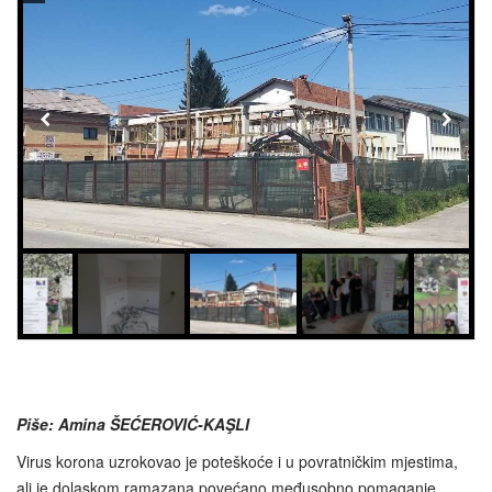
Piše: Amina ŠEĆEROVIĆ-KAŞLI
Virus korona uzrokovao je poteškoće i u povratničkim mjestima,
ali je dolaskom ramazana povećano međusobno pomaganje.