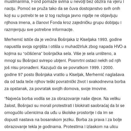
muslimanima, Fond pomaže svima u nevolji bez obzira na vjeru i
naciju. Pomoć se pruža tako da se čuva dostojanstvo svih onih
koji su u potrebi te se iz tog razloga javno nigdje ne objavljuju
njihova imena, a članovi Fonda kroz zajedničku grupu dobijaju i
razmjenjuju sve potrebne informacije.
Merhemić ističe da je većina Bošnjaka iz Kiseljaka 1993. godine
napustila svoja ognjišta i otišla u muhadžirluk zbog napada HVO-a
kojima su “očišćena” bošnjačka sela. Više je sela uništeno, a
mnogi su Bošnjaci svirepo ubijeni. Posmrtni ostaci nekih od njih
još nisu pronađeni. Kazujući da se povratkom 1999. i 2000.
godine 97 posto Bošnjaka vratilo u Kiseljak, Merhemić naglašava
da od tada teče njihov teški povratnički život i svakodnevna borba
za opstanak, za povratak svojih domova, svoje imovine.
“Najveća borba vodila se za obrazovanje naše djece. Na veliku
žalost, Bošnjaci su morali protestirati i blokirati saobraćaj da bi se
omogućilo učenicima da uđu u školske prostorije i da im se
dopusti nastava na bosanskom jeziku. Borba za prava i za bolje
obrazovanje tekla je godinama. Protestima i izlaskom na ulicu