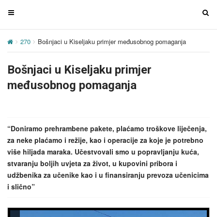
T
T
o
o
g
g
270
Bošnjaci u Kiseljaku primjer međusobnog pomaganja
g
g
l
l
Bošnjaci u Kiseljaku primjer
e
e
n
n
međusobnog pomaganja
a
a
v
v
i
i
g
g
“Doniramo prehrambene pakete, plaćamo troškove liječenja,
a
a
za neke plaćamo i režije, kao i operacije za koje je potrebno
t
t
više hiljada maraka. Učestvovali smo u popravljanju kuća,
i
i
stvaranju boljih uvjeta za život, u kupovini pribora i
o
o
udžbenika za učenike kao i u finansiranju prevoza učenicima
n
n
i slično”