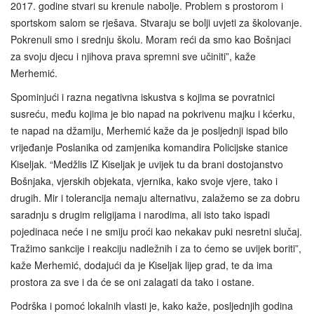
2017. godine stvari su krenule nabolje. Problem s prostorom i
sportskom salom se rješava. Stvaraju se bolji uvjeti za školovanje.
Pokrenuli smo i srednju školu. Moram reći da smo kao Bošnjaci
za svoju djecu i njihova prava spremni sve učiniti”, kaže
Merhemić.
Spominjući i razna negativna iskustva s kojima se povratnici
susreću, među kojima je bio napad na pokrivenu majku i kćerku,
te napad na džamiju, Merhemić kaže da je posljednji ispad bilo
vrijeđanje Poslanika od zamjenika komandira Policijske stanice
Kiseljak. “Medžlis IZ Kiseljak je uvijek tu da brani dostojanstvo
Bošnjaka, vjerskih objekata, vjernika, kako svoje vjere, tako i
drugih. Mir i tolerancija nemaju alternativu, zalažemo se za dobru
saradnju s drugim religijama i narodima, ali isto tako ispadi
pojedinaca neće i ne smiju proći kao nekakav puki nesretni slučaj.
Tražimo sankcije i reakciju nadležnih i za to ćemo se uvijek boriti”,
kaže Merhemić, dodajući da je Kiseljak lijep grad, te da ima
prostora za sve i da će se oni zalagati da tako i ostane.
Podrška i pomoć lokalnih vlasti je, kako kaže, posljednjih godina