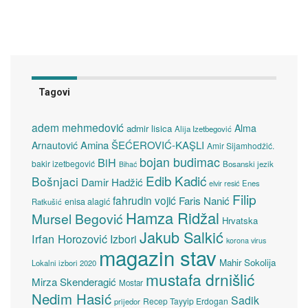
Tagovi
adem mehmedović
Alma
admir lisica
Alija Izetbegović
Amina ŠEĆEROVIĆ-KAŞLI
Arnautović
Amir Sijamhodžić.
bojan budimac
BiH
bakir izetbegović
Bosanski jezik
Bihać
Edib Kadić
Bošnjaci
Damir Hadžić
elvir resić
Enes
Filip
fahrudin vojić
Faris Nanić
enisa alagić
Ratkušić
Hamza Ridžal
Mursel Begović
Hrvatska
Jakub Salkić
Irfan Horozović
Izbori
korona virus
magazin stav
Mahir Sokolija
Lokalni izbori 2020
mustafa drnišlić
Mirza Skenderagić
Mostar
Nedim Hasić
Sadik
Recep Tayyip Erdogan
prijedor