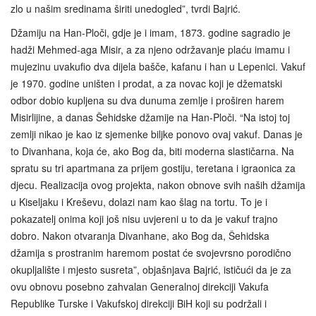
zlo u našim sredinama širiti unedogled”, tvrdi Bajrić.
Džamiju na Han-Ploči, gdje je i imam, 1873. godine sagradio je
hadži Mehmed-aga Misir, a za njeno održavanje plaću imamu i
mujezinu uvakufio dva dijela bašče, kafanu i han u Lepenici. Vakuf
je 1970. godine uništen i prodat, a za novac koji je džematski
odbor dobio kupljena su dva dunuma zemlje i proširen harem
Misirlijine, a danas Šehidske džamije na Han-Ploči. “Na istoj toj
zemlji nikao je kao iz sjemenke biljke ponovo ovaj vakuf. Danas je
to Divanhana, koja će, ako Bog da, biti moderna slastičarna. Na
spratu su tri apartmana za prijem gostiju, teretana i igraonica za
djecu. Realizacija ovog projekta, nakon obnove svih naših džamija
u Kiseljaku i Kreševu, dolazi nam kao šlag na tortu. To je i
pokazatelj onima koji još nisu uvjereni u to da je vakuf trajno
dobro. Nakon otvaranja Divanhane, ako Bog da, Šehidska
džamija s prostranim haremom postat će svojevrsno porodično
okupljalište i mjesto susreta”, objašnjava Bajrić, ističući da je za
ovu obnovu posebno zahvalan Generalnoj direkciji Vakufa
Republike Turske i Vakufskoj direkciji BiH koji su podržali i