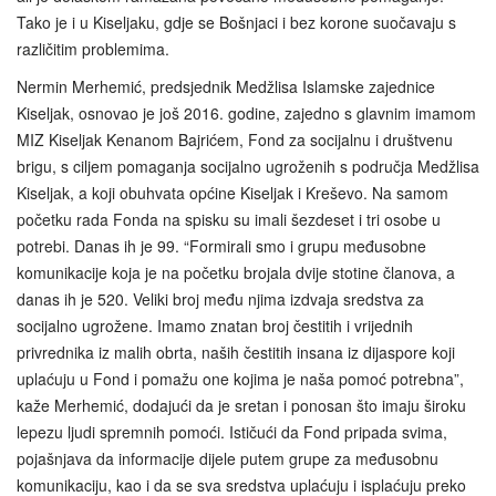
Tako je i u Kiseljaku, gdje se Bošnjaci i bez korone suočavaju s
različitim problemima.
Nermin Merhemić, predsjednik Medžlisa Islamske zajednice
Kiseljak, osnovao je još 2016. godine, zajedno s glavnim imamom
MIZ Kiseljak Kenanom Bajrićem, Fond za socijalnu i društvenu
brigu, s ciljem pomaganja socijalno ugroženih s područja Medžlisa
Kiseljak, a koji obuhvata općine Kiseljak i Kreševo. Na samom
početku rada Fonda na spisku su imali šezdeset i tri osobe u
potrebi. Danas ih je 99. “Formirali smo i grupu međusobne
komunikacije koja je na početku brojala dvije stotine članova, a
danas ih je 520. Veliki broj među njima izdvaja sredstva za
socijalno ugrožene. Imamo znatan broj čestitih i vrijednih
privrednika iz malih obrta, naših čestitih insana iz dijaspore koji
uplaćuju u Fond i pomažu one kojima je naša pomoć potrebna”,
kaže Merhemić, dodajući da je sretan i ponosan što imaju široku
lepezu ljudi spremnih pomoći. Ističući da Fond pripada svima,
pojašnjava da informacije dijele putem grupe za međusobnu
komunikaciju, kao i da se sva sredstva uplaćuju i isplaćuju preko