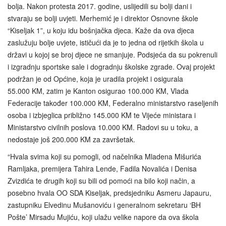
bolja. Nakon protesta 2017. godine, uslijedili su bolji dani i
stvaraju se bolji uvjeti. Merhemić je i direktor Osnovne škole
“Kiseljak 1”, u koju idu bošnjačka djeca. Kaže da ova djeca
zaslužuju bolje uvjete, ističući da je to jedna od rijetkih škola u
državi u kojoj se broj djece ne smanjuje. Podsjeća da su pokrenuli
i izgradnju sportske sale i dogradnju školske zgrade. Ovaj projekt
podržan je od Općine, koja je uradila projekt i osigurala
55.000 KM, zatim je Kanton osigurao 100.000 KM, Vlada
Federacije također 100.000 KM, Federalno ministarstvo raseljenih
osoba i izbjeglica približno 145.000 KM te Vijeće ministara i
Ministarstvo civilnih poslova 10.000 KM. Radovi su u toku, a
nedostaje još 200.000 KM za završetak.
“Hvala svima koji su pomogli, od načelnika Mladena Mišurića
Ramljaka, premijera Tahira Lende, Fadila Novalića i Denisa
Zvizdića te drugih koji su bili od pomoći na bilo koji način, a
posebno hvala OO SDA Kiseljak, predsjedniku Asmeru Japauru,
zastupniku Elvedinu Mušanoviću i generalnom sekretaru ‘BH
Pošte’ Mirsadu Mujiću, koji ulažu velike napore da ova škola