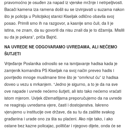
pravomoćno je osuđen za napad iz vjerske mržnje i netrpeljivosti.
Bacači kamena iza ramena došli su se izvinjavati u suzama nakon
što je policija u Policijskoj stanici Kiseljak odlično obavila svoj
posao. Primili smo ih na razgovor, a kasnije smo čuli, da li je
istina, ne znam, da su govorili da nisu znali da je to džamija. Mislili
su da je pekara”, priča Bajrić.
NA UVREDE NE ODGOVARAMO UVREDAMA, ALI NEĆEMO
ŠUTJETI
Vrijeđanje Poslanika odnosilo se na ismijavanje hadisa kada je
zamjenik komandira PS Kiseljak na svoj način preveo hadis i
povrijedio mnoge muslimane time što je “omrknut ću” iz hadisa
doveo u vezu s mrkanjem. “Jedno je sigurno, a to je da na sve
ove napade i uvrede nećemo šutjeti, ali isto tako nećemo vraćati
istom mjerom. Uvijek džematlijama preporučujemo da na uvrede
ne reagiraju uvredama vjere, časti i dostojanstva. Iskreno
vjerujemo u institucije ove države, da su tu da zaštite svakog
građanina i urade ono za šta su plaćeni. Ako nije tako, i ako
ostane bez kazne policajac, političar i njegovo dijete, onda će se