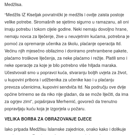
Medžlisa.
“Medžlis IZ Kiseljak povratnički je medžlis i ovdje zaista postoje
velike potrebe. Siromašnih se sjetimo sigurno u ramazanu, ali oni
imaju potrebu i tokom cijele godine. Neki nemaju dovoljno hrane,
nemaju novca za liječenje, žive u neuvjetnim kućama, potrebna je
pomoć za opremanje učenika za školu, plaćanje operacija itd.
Većinu njih mjesečno obilazimo i doniramo prehrambene pakete,
plaćamo troškove liječenja, za neke plaćamo i režije. Platili smo i
neke operacije za koje je bilo potrebno više hiljada maraka.
Učestvovali smo u popravci kuća, stvaranju boljih uvjeta za život,
u kupovini pribora i udžbenika za učenike kao i u plaćanju
prevoza učenicima, kupovini sendviča itd. Na području ove dvije
općine brinemo se da niko nije gladan, da se može liječiti, da ima
za ogrjev zimi”, pojašnjava Merhemić, govoreći da trenutno
popravljaju kuću koja je izgorjela u požaru.
VELIKA BORBA ZA OBRAZOVANJE DJECE
Iako pripada Medžlisu Islamske zajednice, onako kako i dolikuje