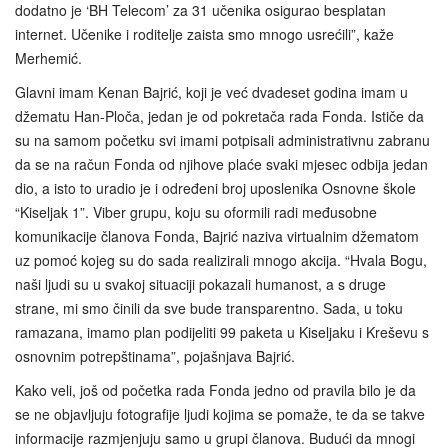
dodatno je ‘BH Telecom’ za 31 učenika osigurao besplatan
internet. Učenike i roditelje zaista smo mnogo usrećili”, kaže
Merhemić.
Glavni imam Kenan Bajrić, koji je već dvadeset godina imam u
džematu Han-Ploča, jedan je od pokretača rada Fonda. Ističe da
su na samom početku svi imami potpisali administrativnu zabranu
da se na račun Fonda od njihove plaće svaki mjesec odbija jedan
dio, a isto to uradio je i određeni broj uposlenika Osnovne škole
“Kiseljak 1”. Viber grupu, koju su oformili radi međusobne
komunikacije članova Fonda, Bajrić naziva virtualnim džematom
uz pomoć kojeg su do sada realizirali mnogo akcija. “Hvala Bogu,
naši ljudi su u svakoj situaciji pokazali humanost, a s druge
strane, mi smo činili da sve bude transparentno. Sada, u toku
ramazana, imamo plan podijeliti 99 paketa u Kiseljaku i Kreševu s
osnovnim potrepštinama”, pojašnjava Bajrić.
Kako veli, još od početka rada Fonda jedno od pravila bilo je da
se ne objavljuju fotografije ljudi kojima se pomaže, te da se takve
informacije razmjenjuju samo u grupi članova. Budući da mnogi