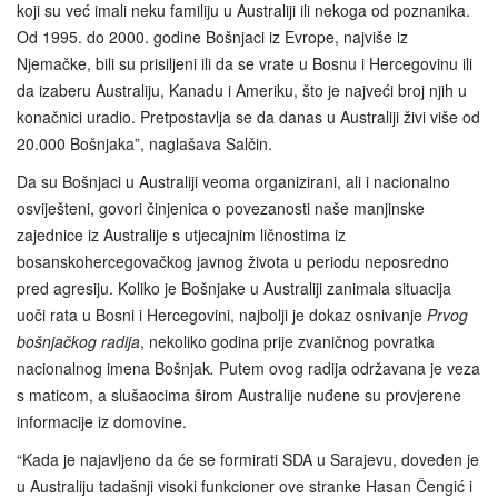
koji su već imali neku familiju u Australiji ili nekoga od poznanika.
Od 1995. do 2000. godine Bošnjaci iz Evrope, najviše iz
Njemačke, bili su prisiljeni ili da se vrate u Bosnu i Hercegovinu ili
da izaberu Australiju, Kanadu i Ameriku, što je najveći broj njih u
konačnici uradio. Pretpostavlja se da danas u Australiji živi više od
20.000 Bošnjaka”, naglašava Salčin.
Da su Bošnjaci u Australiji veoma organizirani, ali i nacionalno
osviješteni, govori činjenica o povezanosti naše manjinske
zajednice iz Australije s utjecajnim ličnostima iz
bosanskohercegovačkog javnog života u periodu neposredno
pred agresiju. Koliko je Bošnjake u Australiji zanimala situacija
uoči rata u Bosni i Hercegovini, najbolji je dokaz osnivanje
Prvog
bošnjačkog radija
, nekoliko godina prije zvaničnog povratka
nacionalnog imena Bošnjak
.
Putem ovog radija održavana je veza
s maticom, a slušaocima širom Australije nuđene su provjerene
informacije iz domovine.
“Kada je najavljeno da će se formirati SDA u Sarajevu, doveden je
u Australiju tadašnji visoki funkcioner ove stranke Hasan Čengić i