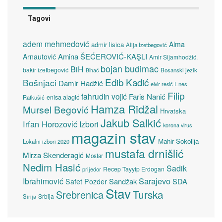
Tagovi
adem mehmedović
Alma
admir lisica
Alija Izetbegović
Amina ŠEĆEROVIĆ-KAŞLI
Arnautović
Amir Sijamhodžić.
bojan budimac
BiH
bakir izetbegović
Bosanski jezik
Bihać
Edib Kadić
Bošnjaci
Damir Hadžić
elvir resić
Enes
Filip
fahrudin vojić
Faris Nanić
enisa alagić
Ratkušić
Hamza Ridžal
Mursel Begović
Hrvatska
Jakub Salkić
Irfan Horozović
Izbori
korona virus
magazin stav
Mahir Sokolija
Lokalni izbori 2020
mustafa drnišlić
Mirza Skenderagić
Mostar
Nedim Hasić
Sadik
Recep Tayyip Erdogan
prijedor
Sarajevo
Ibrahimović
Sandžak
SDA
Safet Pozder
Stav
Turska
Srebrenica
Srbija
Sirija