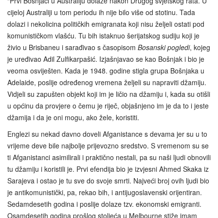
“Prvi Bošnjaci u Australiju dolaze nakon Drugog svjetskog rata. U
cijeloj Australiji u tom periodu ih nije bilo više od stotinu. Tada
dolazi i nekolicina političkih emigranata koji nisu željeli ostati pod
komunističkom vlašću. Tu bih istaknuo šerijatskog sudiju koji je
živio u Brisbaneu i sarađivao s časopisom
Bosanski pogledi
, kojeg
je uređivao Adil Zulfikarpašić. Izjašnjavao se kao Bošnjak i bio je
veoma osviješten. Kada je 1948. godine stigla grupa Bošnjaka u
Adelaide, poslije određenog vremena željeli su napraviti džamiju.
Vidjeli su zapušten objekt koji im je ličio na džamiju i, kada su otišli
u općinu da provjere o čemu je riječ, objašnjeno im je da to i jeste
džamija i da je oni mogu, ako žele, koristiti.
Englezi su nekad davno doveli Afganistance s devama jer su u to
vrijeme deve bile najbolje prijevozno sredstvo. S vremenom su se
ti Afganistanci asimilirali i praktično nestali, pa su naši ljudi obnovili
tu džamiju i koristili je. Prvi efendija bio je izvjesni Ahmed Skaka iz
Sarajeva i ostao je tu sve do svoje smrti. Najveći broj ovih ljudi bio
je antikomunistički, pa, rekao bih, i antijugoslavenski orijentiran.
Sedamdesetih godina i poslije dolaze tzv. ekonomski emigranti.
Osamdesetih godina prošlog stoljeća u Melbourne stiže imam