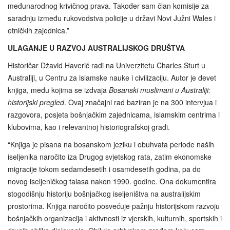
međunarodnog krivičnog prava. Također sam član komisije za
saradnju između rukovodstva policije u državi Novi Južni Wales i
etničkih zajednica.”
ULAGANJE U RAZVOJ AUSTRALIJSKOG DRUŠTVA
Historičar Džavid Haverić radi na Univerzitetu Charles Sturt u
Australiji, u Centru za islamske nauke i civilizaciju. Autor je devet
knjiga, među kojima se izdvaja
Bosanski muslimani u Australiji:
historijski pregled
. Ovaj značajni rad baziran je na 300 intervjua i
razgovora, posjeta bošnjačkim zajednicama, islamskim centrima i
klubovima, kao i relevantnoj historiografskoj građi.
“Knjiga je pisana na bosanskom jeziku i obuhvata periode naših
iseljenika naročito iza Drugog svjetskog rata, zatim ekonomske
migracije tokom sedamdesetih i osamdesetih godina, pa do
novog iseljeničkog talasa nakon 1990. godine. Ona dokumentira
stogodišnju historiju bošnjačkog iseljeništva na australijskim
prostorima. Knjiga naročito posvećuje pažnju historijskom razvoju
bošnjačkih organizacija i aktivnosti iz vjerskih, kulturnih, sportskih i