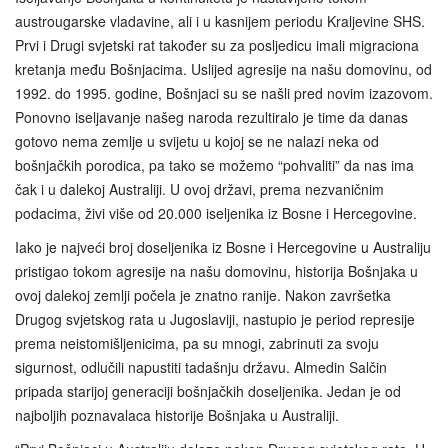
austrougarske vladavine, ali i u kasnijem periodu Kraljevine SHS.
Prvi i Drugi svjetski rat također su za posljedicu imali migraciona
kretanja među Bošnjacima. Uslijed agresije na našu domovinu, od
1992. do 1995. godine, Bošnjaci su se našli pred novim izazovom.
Ponovno iseljavanje našeg naroda rezultiralo je time da danas
gotovo nema zemlje u svijetu u kojoj se ne nalazi neka od
bošnjačkih porodica, pa tako se možemo “pohvaliti” da nas ima
čak i u dalekoj Australiji. U ovoj državi, prema nezvaničnim
podacima, živi više od 20.000 iseljenika iz Bosne i Hercegovine.
Iako je najveći broj doseljenika iz Bosne i Hercegovine u Australiju
pristigao tokom agresije na našu domovinu, historija Bošnjaka u
ovoj dalekoj zemlji počela je znatno ranije. Nakon završetka
Drugog svjetskog rata u Jugoslaviji, nastupio je period represije
prema neistomišljenicima, pa su mnogi, zabrinuti za svoju
sigurnost, odlučili napustiti tadašnju državu. Almedin Salčin
pripada starijoj generaciji bošnjačkih doseljenika. Jedan je od
najboljih poznavalaca historije Bošnjaka u Australiji.