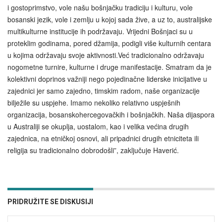
i gostoprimstvo, vole našu bošnjačku tradiciju i kulturu, vole
bosanski jezik, vole i zemlju u kojoj sada žive, a uz to, australijske
multikulturne institucije ih podržavaju. Vrijedni Bošnjaci su u
proteklim godinama, pored džamija, podigli više kulturnih centara
u kojima održavaju svoje aktivnosti.Već tradicionalno održavaju
nogometne turnire, kulturne i druge manifestacije. Smatram da je
kolektivni doprinos važniji nego pojedinačne liderske inicijative u
zajednici jer samo zajedno, timskim radom, naše organizacije
bilježile su uspjehe. Imamo nekoliko relativno uspješnih
organizacija, bosanskohercegovačkih i bošnjačkih. Naša dijaspora
u Australiji se okuplja, uostalom, kao i velika većina drugih
zajednica, na etničkoj osnovi, ali pripadnici drugih etniciteta ili
religija su tradicionalno dobrodošli”, zaključuje Haverić.
PRIDRUŽITE SE DISKUSIJI