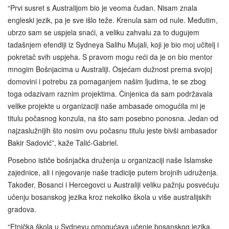
“Prvi susret s Australijom bio je veoma čudan. Nisam znala
engleski jezik, pa je sve išlo teže. Krenula sam od nule. Međutim,
ubrzo sam se uspjela snaći, a veliku zahvalu za to dugujem
tadašnjem efendiji iz Sydneya Salihu Mujali, koji je bio moj učitelj i
pokretač svih uspjeha. S pravom mogu reći da je on bio mentor
mnogim Bošnjacima u Australiji. Osjećam dužnost prema svojoj
domovini i potrebu za pomaganjem našim ljudima, te se zbog
toga odazivam raznim projektima. Činjenica da sam podržavala
velike projekte u organizaciji naše ambasade omogućila mi je
titulu počasnog konzula, na što sam posebno ponosna. Jedan od
najzaslužnijih što nosim ovu počasnu titulu jeste bivši ambasador
Bakir Sadović”, kaže Talić-Gabriel.
Posebno ističe bošnjačka druženja u organizaciji naše Islamske
zajednice, ali i njegovanje naše tradicije putem brojnih udruženja.
Također, Bosanci i Hercegovci u Australiji veliku pažnju posvećuju
učenju bosanskog jezika kroz nekoliko škola u više australijskih
gradova.
“Etnička škola u Sydneyu omogućava učenje bosanskog jezika,