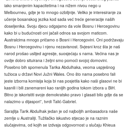
iako smanjenim kapacitetima i na nižem nivou nego u
Melbourneu, gdje je to mnogo ozbiljnije. Veliko je interesiranje za
učenje bosanskog jezika kod sada već treće generacije naših
doseljenika. Svoju djecu odgajamo da vole Bosnu i Hercegovinu
kako bi u budućnosti oni jačali odnos sa svojom maticom.
Australcima mnogo pričamo o Bosni i Hercegovini. Oni podržavaju
Bosnu i Hercegovinu i njenu nezavisnost. Svjesni kroz šta je naš
narod prošao uslijed agresije, suosjećaju s nama. Većina nas je
ovdje dobro situirana i željni smo pomoći svojoj domovini.
Posebno bih spomenula Tarika Abdulhaka, veoma uspješnog
tužioca u državi Novi Južni Wales. Ono što nama posebno fali
jeste izborna komisija koja bi nas posjetila kako naši glasovi ne bi
kasnili i bili zanemareni kao ranijih godina tokom izbora u BiH.
Bitno je iskoristiti svoje demokratsko pravo i glasati bilo gdje da se
nalazimo u dijaspori”, tvrdi Talić-Gabriel.
Sarajlija Tarik Abdulhak jedan je od najboljih ambasadora naše
zemlje u Australiji. Tužilačko iskustvo stjecao je na raznim
slučajevima, od kojih se izdvaja odgovornost u slučaju Khieua