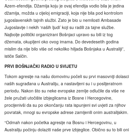
Azem-efendija. Džamija koju je ovaj efendija vodio bila je jedina
džamija, možda u cijeloj emigraciji, koja nije bila pod kontrolom
jugoslavenskih tajnih službi. Zato je bio u nemilosti Ambasade
Jugoslavije i nekih ‘naših ljudi’ koji su radili za tajne službe.
Najbolje politički organizirani Bošnjaci upravo su bili iz tog
džemata, okupljeni oko ovog imama. Do devedesetih godina
mislim da nije bilo više od nekoliko hiljada Bošnjaka u Australiji”,
ističe Salčin.
PRVI BOŠNJAČKI RADIO U SVIJETU
Tokom agresije na našu domovinu počeli su prvi masovniji dolasci
naših sugrađana u Australiju, a nastavljeni su i u poslijeratnom
periodu. Nakon što su neke evropske zemlje odlučile da više ne
žele pružati utočište izbjeglicama iz Bosne i Hercegovine,
procijenivši da su po okončanju rata ispunjeni svi uvjeti za njihov
povratak, mnogi su evropske adrese zamijenili onim australijskim.
“Odmah nakon početka agresije na Bosnu i Hercegovinu, u
Australiju počinju dolaziti naše prve izbjeglice. Obično su to bili oni