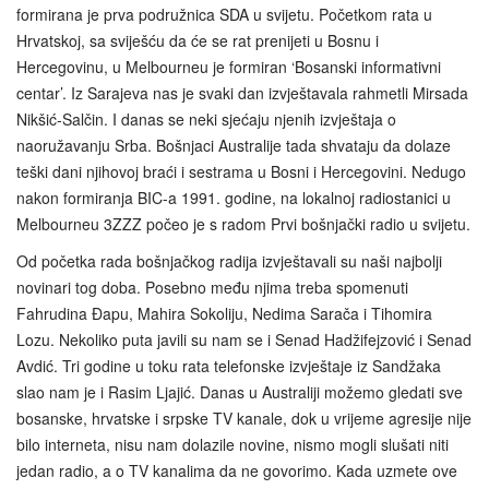
formirana je prva podružnica SDA u svijetu. Početkom rata u
Hrvatskoj, sa sviješću da će se rat prenijeti u Bosnu i
Hercegovinu, u Melbourneu je formiran ‘Bosanski informativni
centar’. Iz Sarajeva nas je svaki dan izvještavala rahmetli Mirsada
Nikšić-Salčin. I danas se neki sjećaju njenih izvještaja o
naoružavanju Srba. Bošnjaci Australije tada shvataju da dolaze
teški dani njihovoj braći i sestrama u Bosni i Hercegovini. Nedugo
nakon formiranja BIC-a 1991. godine, na lokalnoj radiostanici u
Melbourneu 3ZZZ počeo je s radom Prvi bošnjački radio u svijetu.
Od početka rada bošnjačkog radija izvještavali su naši najbolji
novinari tog doba. Posebno među njima treba spomenuti
Fahrudina Đapu, Mahira Sokoliju, Nedima Sarača i Tihomira
Lozu. Nekoliko puta javili su nam se i Senad Hadžifejzović i Senad
Avdić. Tri godine u toku rata telefonske izvještaje iz Sandžaka
slao nam je i Rasim Ljajić. Danas u Australiji možemo gledati sve
bosanske, hrvatske i srpske TV kanale, dok u vrijeme agresije nije
bilo interneta, nisu nam dolazile novine, nismo mogli slušati niti
jedan radio, a o TV kanalima da ne govorimo. Kada uzmete ove