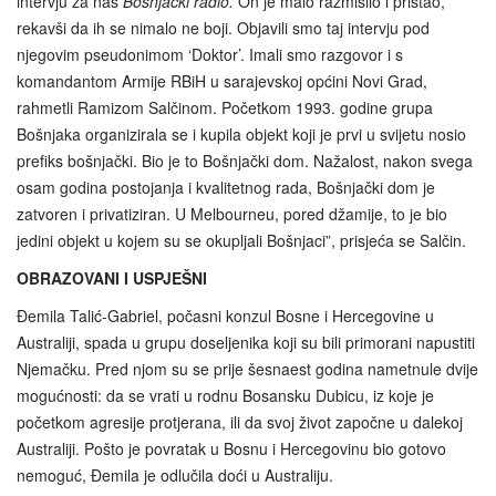
intervju za naš
Bošnjački radio.
On je malo razmislio i pristao,
rekavši da ih se nimalo ne boji. Objavili smo taj intervju pod
njegovim pseudonimom ‘Doktor’. Imali smo razgovor i s
komandantom Armije RBiH u sarajevskoj općini Novi Grad,
rahmetli Ramizom Salčinom. Početkom 1993. godine grupa
Bošnjaka organizirala se i kupila objekt koji je prvi u svijetu nosio
prefiks bošnjački. Bio je to Bošnjački dom. Nažalost, nakon svega
osam godina postojanja i kvalitetnog rada, Bošnjački dom je
zatvoren i privatiziran. U Melbourneu, pored džamije, to je bio
jedini objekt u kojem su se okupljali Bošnjaci”, prisjeća se Salčin.
OBRAZOVANI I USPJEŠNI
Đemila Talić-Gabriel, počasni konzul Bosne i Hercegovine u
Australiji, spada u grupu doseljenika koji su bili primorani napustiti
Njemačku. Pred njom su se prije šesnaest godina nametnule dvije
mogućnosti: da se vrati u rodnu Bosansku Dubicu, iz koje je
početkom agresije protjerana, ili da svoj život započne u dalekoj
Australiji. Pošto je povratak u Bosnu i Hercegovinu bio gotovo
nemoguć, Đemila je odlučila doći u Australiju.