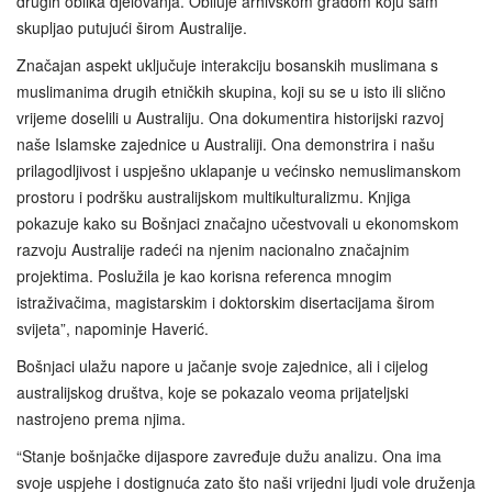
drugih oblika djelovanja. Obiluje arhivskom građom koju sam
skupljao putujući širom Australije.
Značajan aspekt uključuje interakciju bosanskih muslimana s
muslimanima drugih etničkih skupina, koji su se u isto ili slično
vrijeme doselili u Australiju. Ona dokumentira historijski razvoj
naše Islamske zajednice u Australiji. Ona demonstrira i našu
prilagodljivost i uspješno uklapanje u većinsko nemuslimanskom
prostoru i podršku australijskom multikulturalizmu. Knjiga
pokazuje kako su Bošnjaci značajno učestvovali u ekonomskom
razvoju Australije radeći na njenim nacionalno značajnim
projektima. Poslužila je kao korisna referenca mnogim
istraživačima, magistarskim i doktorskim disertacijama širom
svijeta”, napominje Haverić.
Bošnjaci ulažu napore u jačanje svoje zajednice, ali i cijelog
australijskog društva, koje se pokazalo veoma prijateljski
nastrojeno prema njima.
“Stanje bošnjačke dijaspore zavređuje dužu analizu. Ona ima
svoje uspjehe i dostignuća zato što naši vrijedni ljudi vole druženja