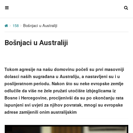
T
T
o
o
g
g
158
Bošnjaci u Australiji
g
g
l
l
Bošnjaci u Australiji
e
e
n
n
a
a
v
v
Tokom agresije na našu domovinu počeli su prvi masovniji
i
i
dolasci naših sugrađana u Australiju, a nastavljeni su i u
g
g
poslijeratnom periodu. Nakon što su neke evropske zemlje
a
a
odlučile da više ne žele pružati utočište izbjeglicama iz
t
t
Bosne i Hercegovine, procijenivši da su po okončanju rata
i
i
ispunjeni svi uvjeti za njihov povratak, mnogi su evropske
o
o
adrese zamijenili onim australijskim
n
n