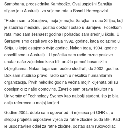
Samphana, predsjednika Kambodže. Ovaj uspješni Sarajlija
stigao je u Australiju za vrijeme rata u Bosni i Hercegovini.
“Rođen sam u Sarajevu, moja je majka Sarajka, a otac Sirijac, koji
je studirao medicinu, postao doktor i ostao u Sarajevu. Početkom
rata imao sam šesnaest godina i pohađao sam srednju školu. U
Sarajevu smo ostali sve do kraja 1992. godine, kada odlazimo u
Siriju, u kojoj ostajemo dvije godine. Nakon toga, 1994. godine
doselili smo u Australiju. U početku sam radio razne poslove
unutar naše zajednice kako bih pružio pomoć bosanskim
izbjeglicama. Nakon toga sam počeo studirati, do 2002. godine.
Dok sam studirao pravo, radio sam u nekoliko humanitarnih
organizacija. Prvih nekoliko godina većina mojih klijenata bili su
doseljenici iz naše domovine. Završio sam pravni fakultet na
University of Technology Sydney kao najbolji student, što je bila
dalja referenca u mojoj karijeri.
Godine 2004. dobio sam ugovor od tri mjeseca pri OHR-u, u
sklopu projekta uspostave vijeća za ratne zločine Suda BiH. Kad
je uspostavljen odjel za ratne zločine, postao sam rukovodilac