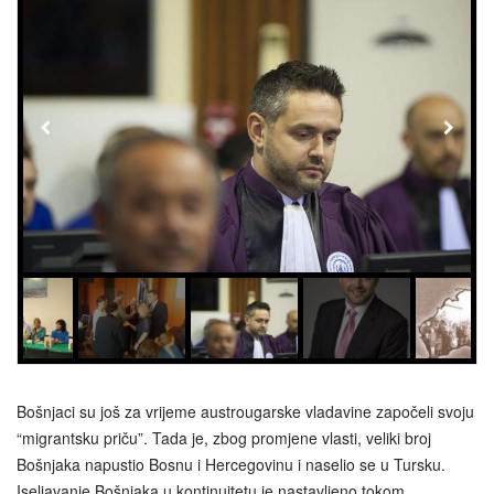
Bošnjaci su još za vrijeme austrougarske vladavine započeli svoju
“migrantsku priču”. Tada je, zbog promjene vlasti, veliki broj
Bošnjaka napustio Bosnu i Hercegovinu i naselio se u Tursku.
Iseljavanje Bošnjaka u kontinuitetu je nastavljeno tokom