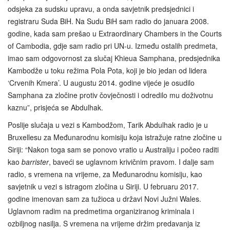
odsjeka za sudsku upravu, a onda savjetnik predsjednici i
registraru Suda BiH. Na Sudu BiH sam radio do januara 2008.
godine, kada sam prešao u Extraordinary Chambers in the Courts
of Cambodia, gdje sam radio pri UN‑u. Između ostalih predmeta,
imao sam odgovornost za slučaj Khieua Samphana, predsjednika
Kambodže u toku režima Pola Pota, koji je bio jedan od lidera
‘Crvenih Kmera’. U augustu 2014. godine vijeće je osudilo
Samphana za zločine protiv čovječnosti i odredilo mu doživotnu
kaznu”, prisjeća se Abdulhak.
Poslije slučaja u vezi s Kambodžom, Tarik Abdulhak radio je u
Bruxellesu za Međunarodnu komisiju koja istražuje ratne zločine u
Siriji: “Nakon toga sam se ponovo vratio u Australiju i počeo raditi
kao
barrister
, baveći se uglavnom krivičnim pravom. I dalje sam
radio, s vremena na vrijeme, za Međunarodnu komisiju, kao
savjetnik u vezi s istragom zločina u Siriji. U februaru 2017.
godine imenovan sam za tužioca u državi Novi Južni Wales.
Uglavnom radim na predmetima organiziranog kriminala i
ozbiljnog nasilja. S vremena na vrijeme držim predavanja iz