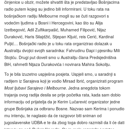
činjenice u obzir, možete shvatiti šta je predstavljao Bošnjacima
radio putem kojeg su jedino bili informirani. U toku rata na
bošnjačkom radiju Melbourne mogli su se čuti razgovori s
vodećim ljudima u Bosni i Hercegovini, kao što su Alija
Izetbegović, Adil Zulfikarpašić, Muhamed Filipović, Nijaz
Duraković, Haris Silajdžić, Stjepan Kljuić, reis Cerić, Kardinal
Puljić… Bošnjački radio je u toku rata organizirao dolazak u
Australiju dvojici svojih saradnika: Fahrudinu Đapi i pjesniku Mili
Stojiću. Drugi put doveli smo u Australiju člana Predsjedništva
BiH, rahmetli Nijaza Durakovića i novinara Mahira Sokoliju.
To je bila izuzetno uspješna posjeta. Uspjeli smo, u saradnji s
radijem iz Sarajeva koji je vodio Mirsad Ibrić, organizirati program
Most ljubavi
Sarajevo i Melbourne
. Jedna anegdota tokom
trajanja ovog radija desila se prije početka rata, kada sam dobio
informaciju od prijatelja da je Kerim Lučarević organizator jedne
grupe Bošnjaka za odbranu Bosne. Nazvao sam Kerima i ponudio
mu intervju, te naglasio da će razgovor biti sniman od
jugoslavenske UDBA-e te da zbog toga dobro razmisli da li će dati