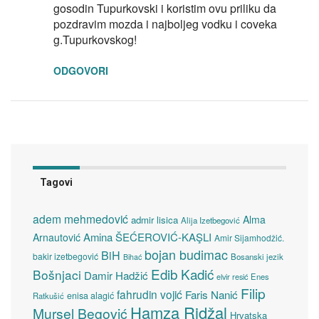
gosodin Tupurkovski i koristim ovu priliku da
pozdravim mozda i najboljeg vodku i coveka
g.Tupurkovskog!
ODGOVORI
Tagovi
adem mehmedović
Alma
admir lisica
Alija Izetbegović
Amina ŠEĆEROVIĆ-KAŞLI
Arnautović
Amir Sijamhodžić.
bojan budimac
BiH
bakir izetbegović
Bosanski jezik
Bihać
Edib Kadić
Bošnjaci
Damir Hadžić
elvir resić
Enes
Filip
fahrudin vojić
Faris Nanić
enisa alagić
Ratkušić
Hamza Ridžal
Mursel Begović
Hrvatska