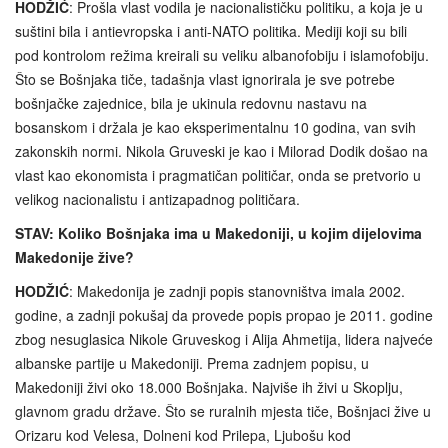
HODŽIĆ
: Prošla vlast vodila je nacionalističku politiku, a koja je u
suštini bila i antievropska i anti-NATO politika. Mediji koji su bili
pod kontrolom režima kreirali su veliku albanofobiju i islamofobiju.
Što se Bošnjaka tiče, tadašnja vlast ignorirala je sve potrebe
bošnjačke zajednice, bila je ukinula redovnu nastavu na
bosanskom i držala je kao eksperimentalnu 10 godina, van svih
zakonskih normi. Nikola Gruveski je kao i Milorad Dodik došao na
vlast kao ekonomista i pragmatičan političar, onda se pretvorio u
velikog nacionalistu i antizapadnog političara.
STAV: Koliko Bošnjaka ima u Makedoniji, u kojim dijelovima
Makedonije žive?
HODŽIĆ
: Makedonija je zadnji popis stanovništva imala 2002.
godine, a zadnji pokušaj da provede popis propao je 2011. godine
zbog nesuglasica Nikole Gruveskog i Alija Ahmetija, lidera najveće
albanske partije u Makedoniji. Prema zadnjem popisu, u
Makedoniji živi oko 18.000 Bošnjaka. Najviše ih živi u Skoplju,
glavnom gradu države. Što se ruralnih mjesta tiče, Bošnjaci žive u
Orizaru kod Velesa, Dolneni kod Prilepa, Ljubošu kod