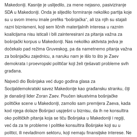
Makedoniji. Kasnije je uslijedilo, za mene nejasno, pasiviziranje
SDA u Makedoniji. Onda je slijedilo formiranje nekoliko partija koje
su u svom imenu imale prefiks “bošnjačka”, ali iza njih su stajali
razni biznismeni, koji sem ličnih materijalnih interesa u raznim
koalicijama nisu isticali i bili zainteresirani za pitanja važna za
bošnjački korpus u Makedoniji. Nas nekoliko aktivista jedva je
dočekalo pad režima Gruveskog, pa da nametnemo pitanja važna
za bošnjačku zajednicu, a naruku nam je išlo to što je Zaev
demokrata i proevropski političar koji želi rješavati probleme svih
građana.
Najveći dio Bošnjaka već dugo godina glasa za
Socijaldemokratski savez Makedonije kao građansku stranku, čiji
je današnji lider Zoran Zaev. Poučen iskustvima bošnjačke
političke scene u Makedoniji, zamolio sam premijera Zaeva, kada
kod njega dolaze Bošnjaci uspješni u biznisu, da ih ne konsultira
oko političkih pitanja koja se tiču Bošnjaka u Makedoniji i regiji,
već da za te probleme i politike konsultira Bošnjake koji su u
politici, ili nevladinom sektoru, koji nemaju finansijske interese. Ne