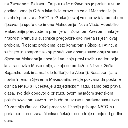
na Zapadnom Balkanu. Taj put naše države bio je prekinut 2008.
godine, kada je Grčka iskoristila pravo na veto i Makedonija je
ostala ispred vrata NATO-a. Grčka je svoj veto pravdala potrebom
rješavanja spora oko imena Makedonija. Nova Vlada Republike
Makedonije predvođena premijerom Zoranom Zaevom imala je
hrabrosti krenuti u suštinske pregovore oko imena i riješiti ovaj
problem. Rješenje problema jeste kompromis Skoplja i Atine, a
sačinjen je kompromis koji je sačuvao dostojanstvo obiju strana.
Sjeverna Makedonija novo je ime, koje pravi razliku od teritorije
koja se naziva Makedonija, a koja se proteže još i kroz Grčku,
Bugarsku, čak ima mali dio teritorije i u Albaniji. Naša zemlja, s
novim imenom Sjeverna Makedonija, već je pozvana da postane
članica NATO-a i učestvuje u zajedničkom radu, samo bez prava
glasa, sve dok dogovor o pristupu ovom najjačem svjetskom
političko-vojnom savezu ne bude ratificiran u parlamentima svih
29 zemalja članica. Ovaj proces ratifikacije pristupa NATO-a u
parlamentima država članica očekujemo da traje manje od godinu
dana.