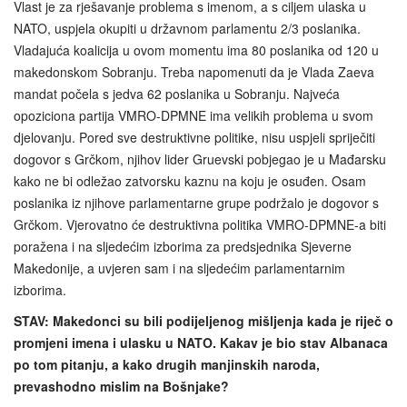
Vlast je za rješavanje problema s imenom, a s ciljem ulaska u
NATO, uspjela okupiti u državnom parlamentu 2/3 poslanika.
Vladajuća koalicija u ovom momentu ima 80 poslanika od 120 u
makedonskom Sobranju. Treba napomenuti da je Vlada Zaeva
mandat počela s jedva 62 poslanika u Sobranju. Najveća
opoziciona partija VMRO-DPMNE ima velikih problema u svom
djelovanju. Pored sve destruktivne politike, nisu uspjeli spriječiti
dogovor s Grčkom, njihov lider Gruevski pobjegao je u Mađarsku
kako ne bi odležao zatvorsku kaznu na koju je osuđen. Osam
poslanika iz njihove parlamentarne grupe podržalo je dogovor s
Grčkom. Vjerovatno će destruktivna politika VMRO-DPMNE-a biti
poražena i na sljedećim izborima za predsjednika Sjeverne
Makedonije, a uvjeren sam i na sljedećim parlamentarnim
izborima.
STAV: Makedonci su bili podijeljenog mišljenja kada je riječ o
promjeni imena i ulasku u NATO. Kakav je bio stav Albanaca
po tom pitanju, a kako drugih manjinskih naroda,
prevashodno mislim na Bošnjake?