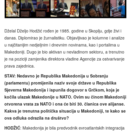
Dželal Dželjo Hodžić rođen je 1985. godine u Skoplju, gdje živi i
danas. Diplomirao je žurnalistiku. Objavljivao je kolumne i analize
u najčitanijim nedjeljnim i dnevnim novinama, kao i portalima u
Makedoniji. Dugo je bio aktivan u nevladinom sektoru, a trenutno
je na poziciji zamjenika direktora vladine Agencije za ostvarivanje
prava zajednica.
STAV: Nedavno je Republika Makedonija u Sobranju
(parlamentu) promijenila naziv svoje države u Republika
Sjeverna Makedonija i ispunila dogovor s Grčkom, koja je
kočila ulazak Makedonije u NATO. Ovim su činom Makedoniji
otvorena vrata za NATO i ona će biti 30. članica ove alijanse.
Kakva je trenutna politička situacija u Makedoniji, te kako se
ova odluka odrazila na društvo?
HODŽIĆ
: Makedonija je bila predvodnik evroatlantskih integracija