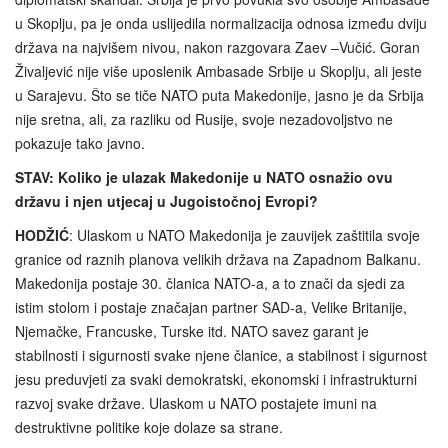
u Skoplju, pa je onda uslijedila normalizacija odnosa između dviju
država na najvišem nivou, nakon razgovara Zaev –Vučić. Goran
Živaljević nije više uposlenik Ambasade Srbije u Skoplju, ali jeste
u Sarajevu. Što se tiče NATO puta Makedonije, jasno je da Srbija
nije sretna, ali, za razliku od Rusije, svoje nezadovoljstvo ne
pokazuje tako javno.
STAV: Koliko je ulazak Makedonije u NATO osnažio ovu
državu i njen utjecaj u Jugoistočnoj Evropi?
HODŽIĆ
: Ulaskom u NATO Makedonija je zauvijek zaštitila svoje
granice od raznih planova velikih država na Zapadnom Balkanu.
Makedonija postaje 30. članica NATO-a, a to znači da sjedi za
istim stolom i postaje značajan partner SAD-a, Velike Britanije,
Njemačke, Francuske, Turske itd. NATO savez garant je
stabilnosti i sigurnosti svake njene članice, a stabilnost i sigurnost
jesu preduvjeti za svaki demokratski, ekonomski i infrastrukturni
razvoj svake države. Ulaskom u NATO postajete imuni na
destruktivne politike koje dolaze sa strane.