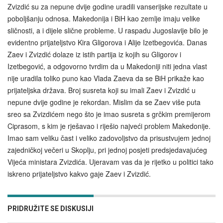
Zvizdić su za nepune dvije godine uradili vanserijske rezultate u
poboljšanju odnosa. Makedonija i BiH kao zemlje imaju velike
sličnosti, a i dijele slične probleme. U raspadu Jugoslavije bilo je
evidentno prijateljstvo Kira Gligorova i Alije Izetbegovića. Danas
Zaev i Zvizdić dolaze iz istih partija iz kojih su Gligorov i
Izetbegović, a odgovorno tvrdim da u Makedoniji niti jedna vlast
nije uradila toliko puno kao Vlada Zaeva da se BiH prikaže kao
prijateljska država. Broj susreta koji su imali Zaev i Zvizdić u
nepune dvije godine je rekordan. Mislim da se Zaev više puta
sreo sa Zvizdićem nego što je imao susreta s grčkim premijerom
Ciprasom, s kim je rješavao i riješio najveći problem Makedonije.
Imao sam veliku čast i veliko zadovoljstvo da prisustvujem jednoj
zajedničkoj večeri u Skoplju, pri jednoj posjeti predsjedavajućeg
Vijeća ministara Zvizdića. Ujeravam vas da je rijetko u politici tako
iskreno prijateljstvo kakvo gaje Zaev i Zvizdić.
PRIDRUŽITE SE DISKUSIJI