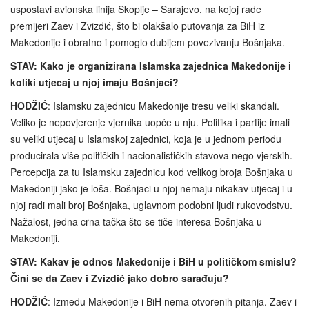
uspostavi avionska linija Skoplje – Sarajevo, na kojoj rade
premijeri Zaev i Zvizdić, što bi olakšalo putovanja za BiH iz
Makedonije i obratno i pomoglo dubljem povezivanju Bošnjaka.
STAV: Kako je organizirana Islamska zajednica Makedonije i
koliki utjecaj u njoj imaju Bošnjaci?
HODŽIĆ
: Islamsku zajednicu Makedonije tresu veliki skandali.
Veliko je nepovjerenje vjernika uopće u nju. Politika i partije imali
su veliki utjecaj u Islamskoj zajednici, koja je u jednom periodu
producirala više političkih i nacionalističkih stavova nego vjerskih.
Percepcija za tu Islamsku zajednicu kod velikog broja Bošnjaka u
Makedoniji jako je loša. Bošnjaci u njoj nemaju nikakav utjecaj i u
njoj radi mali broj Bošnjaka, uglavnom podobni ljudi rukovodstvu.
Nažalost, jedna crna tačka što se tiče interesa Bošnjaka u
Makedoniji.
STAV: Kakav je odnos Makedonije i BiH u političkom smislu?
Čini se da Zaev i Zvizdić jako dobro sarađuju?
HODŽIĆ
: Između Makedonije i BiH nema otvorenih pitanja. Zaev i