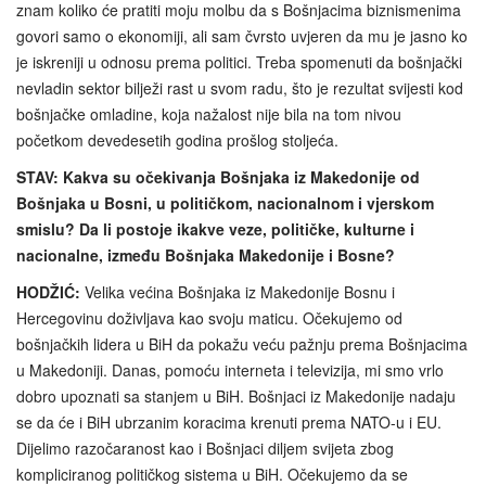
znam koliko će pratiti moju molbu da s Bošnjacima biznismenima
govori samo o ekonomiji, ali sam čvrsto uvjeren da mu je jasno ko
je iskreniji u odnosu prema politici. Treba spomenuti da bošnjački
nevladin sektor bilježi rast u svom radu, što je rezultat svijesti kod
bošnjačke omladine, koja nažalost nije bila na tom nivou
početkom devedesetih godina prošlog stoljeća.
STAV: Kakva su očekivanja Bošnjaka iz Makedonije od
Bošnjaka u Bosni, u političkom, nacionalnom i vjerskom
smislu? Da li postoje ikakve veze, političke, kulturne i
nacionalne, između Bošnjaka Makedonije i Bosne?
HODŽIĆ:
Velika većina Bošnjaka iz Makedonije Bosnu i
Hercegovinu doživljava kao svoju maticu. Očekujemo od
bošnjačkih lidera u BiH da pokažu veću pažnju prema Bošnjacima
u Makedoniji. Danas, pomoću interneta i televizija, mi smo vrlo
dobro upoznati sa stanjem u BiH. Bošnjaci iz Makedonije nadaju
se da će i BiH ubrzanim koracima krenuti prema NATO-u i EU.
Dijelimo razočaranost kao i Bošnjaci diljem svijeta zbog
kompliciranog političkog sistema u BiH. Očekujemo da se