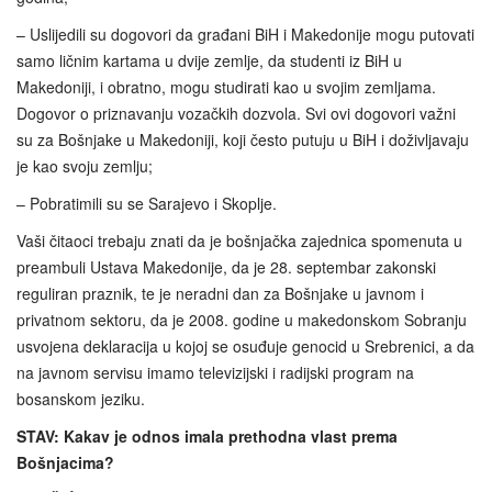
– Uslijedili su dogovori da građani BiH i Makedonije mogu putovati
samo ličnim kartama u dvije zemlje, da studenti iz BiH u
Makedoniji, i obratno, mogu studirati kao u svojim zemljama.
Dogovor o priznavanju vozačkih dozvola. Svi ovi dogovori važni
su za Bošnjake u Makedoniji, koji često putuju u BiH i doživljavaju
je kao svoju zemlju;
– Pobratimili su se Sarajevo i Skoplje.
Vaši čitaoci trebaju znati da je bošnjačka zajednica spomenuta u
preambuli Ustava Makedonije, da je 28. septembar zakonski
reguliran praznik, te je neradni dan za Bošnjake u javnom i
privatnom sektoru, da je 2008. godine u makedonskom Sobranju
usvojena deklaracija u kojoj se osuđuje genocid u Srebrenici, a da
na javnom servisu imamo televizijski i radijski program na
bosanskom jeziku.
STAV: Kakav je odnos imala prethodna vlast prema
Bošnjacima?