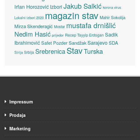
Jakub Salkić
Irfan Horozović
Izbori
korona virus
magazin stav
Mahir Sokolija
Lokalni izbori 2020
mustafa drnišlić
Mirza Skenderagić
Mostar
Nedim Hasić
Sadik
Recep Tayyip Erdogan
prijedor
Sarajevo
Ibrahimović
Sandžak
SDA
Safet Pozder
Stav
Turska
Srebrenica
Srbija
Sirija
Impressum
Prodaja
Marketing