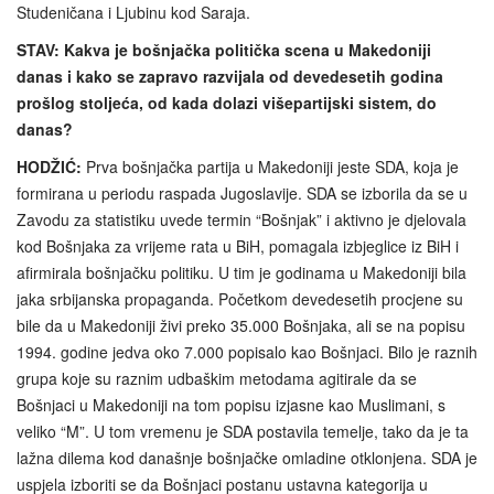
Studeničana i Ljubinu kod Saraja.
STAV: Kakva je bošnjačka politička scena u Makedoniji
danas i kako se zapravo razvijala od devedesetih godina
prošlog stoljeća, od kada dolazi višepartijski sistem, do
danas?
HODŽIĆ:
Prva bošnjačka partija u Makedoniji jeste SDA, koja je
formirana u periodu raspada Jugoslavije. SDA se izborila da se u
Zavodu za statistiku uvede termin “Bošnjak” i aktivno je djelovala
kod Bošnjaka za vrijeme rata u BiH, pomagala izbjeglice iz BiH i
afirmirala bošnjačku politiku. U tim je godinama u Makedoniji bila
jaka srbijanska propaganda. Početkom devedesetih procjene su
bile da u Makedoniji živi preko 35.000 Bošnjaka, ali se na popisu
1994. godine jedva oko 7.000 popisalo kao Bošnjaci. Bilo je raznih
grupa koje su raznim udbaškim metodama agitirale da se
Bošnjaci u Makedoniji na tom popisu izjasne kao Muslimani, s
veliko “M”. U tom vremenu je SDA postavila temelje, tako da je ta
lažna dilema kod današnje bošnjačke omladine otklonjena. SDA je
uspjela izboriti se da Bošnjaci postanu ustavna kategorija u