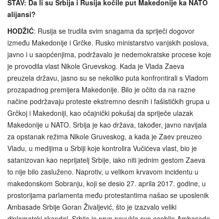
STAV: Da li su Srbija i Rusija kočile put Makedonije ka NATO
alijansi?
HODŽIĆ
: Rusija se trudila svim snagama da spriječi dogovor
između Makedonije i Grčke. Rusko ministarstvo vanjskih poslova,
javno i u saopćenjima, podržavalo je nedemokratske procese koje
je provodila vlast Nikole Gruevskog. Kada je Vlada Zaeva
preuzela državu, jasno su se nekoliko puta konfrontirali s Vladom
prozapadnog premijera Makedonije. Bilo je očito da na razne
načine podržavaju proteste ekstremno desnih i fašističkih grupa u
Grčkoj i Makedoniji, kao očajnički pokušaj da spriječe ulazak
Makedonije u NATO. Srbija je kao država, također, javno navijala
za opstanak režima Nikole Gruveskog, a kada je Zaev preuzeo
Vladu, u medijima u Srbiji koje kontrolira Vučićeva vlast, bio je
satanizovan kao neprijatelj Srbije, iako niti jednim gestom Zaeva
to nije bilo zasluženo. Naprotiv, u velikom krvavom incidentu u
makedonskom Sobranju, koji se desio 27. aprila 2017. godine, u
prostorijama parlamenta među protestantima našao se uposlenik
Ambasade Srbije Goran Živaljević, što je izazvalo veliki
diplomatski skandal. Srbija je prvo povukla svo osoblje Ambasade