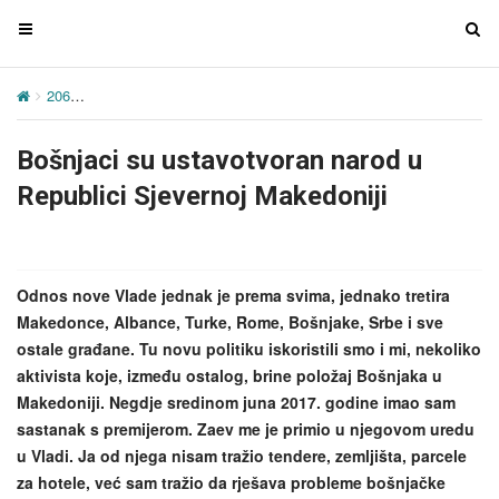
T
T
o
o
g
g
206
Bošnjaci su ustavotvoran narod u Republici Sjevernoj Makedonij
g
g
l
l
Bošnjaci su ustavotvoran narod u
e
e
n
n
Republici Sjevernoj Makedoniji
a
a
v
v
i
i
g
g
Odnos nove Vlade jednak je prema svima, jednako tretira
a
a
Makedonce, Albance, Turke, Rome, Bošnjake, Srbe i sve
t
t
ostale građane. Tu novu politiku iskoristili smo i mi, nekoliko
i
i
aktivista koje, između ostalog, brine položaj Bošnjaka u
o
o
Makedoniji. Negdje sredinom juna 2017. godine imao sam
n
n
sastanak s premijerom. Zaev me je primio u njegovom uredu
u Vladi. Ja od njega nisam tražio tendere, zemljišta, parcele
za hotele, već sam tražio da rješava probleme bošnjačke