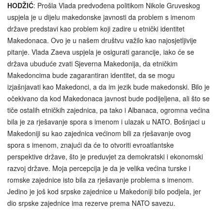
HODŽIĆ
: Prošla Vlada predvođena politikom Nikole Gruveskog
uspjela je u dijelu makedonske javnosti da problem s imenom
države predstavi kao problem koji zadire u etnički identitet
Makedonaca. Ovo je u našem društvu važilo kao najosjetljivije
pitanje. Vlada Zaeva uspjela je osigurati garancije, iako će se
država ubuduće zvati Sjeverna Makedonija, da etničkim
Makedoncima bude zagarantiran identitet, da se mogu
izjašnjavati kao Makedonci, a da im jezik bude makedonski. Bilo je
očekivano da kod Makedonaca javnost bude podijeljena, ali što se
tiče ostalih etničkih zajednica, pa tako i Albanaca, ogromna većina
bila je za rješavanje spora s imenom i ulazak u NATO. Bošnjaci u
Makedoniji su kao zajednica većinom bili za rješavanje ovog
spora s imenom, znajući da će to otvoriti evroatlantske
perspektive države, što je preduvjet za demokratski i ekonomski
razvoj države. Moja percepcija je da je velika većina turske i
romske zajednice isto bila za rješavanje problema s imenom.
Jedino je još kod srpske zajednice u Makedoniji bilo podjela, jer
dio srpske zajednice ima rezerve prema NATO savezu.