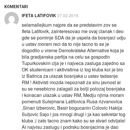
KOMENTARI
IFETA LATIFOVIK
27.02.2019.
selamallejkum najpre da se predstavim zov se
Ifeta Latifovik, zainteresovao me ovaj clanak i deo
gde se pominje SDA da je uspela da bosnjaci udju
u ustav moram reci da to nije tacno to se je
dogodilo u vreme Demokratske Alternative koja je
bila gradjanska partija na celu sa gospodin
Tupurkovskim cija je i najveca zasluga zajedno sa
OK studenicani i aktivistima iz tog kluba koi je bio
iz Batinca za ulazak bosnjaka u ustav tadasnje
RM ! Aktivisti mozda nepoznati za siru javnost al
su se nesebicno zalagali za bolji polozaj bosnjaka
i konacan ulazak u ustav RM, Medju njima moram
pomenuti Sulejmana Latifovica Rusa rizvanovica
,Sinan Izberovic, Besir bogucanin Colovic Hakija
Suljovic Sajo i jos mnogi drugi i ja kao sekretar tog
kluba ,i zato tacno znam kako su se stvari odvijale!
Al najvisu zaslugu i podrsku bosnjacima je dao