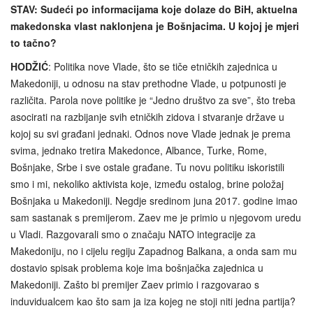
STAV: Sudeći po informacijama koje dolaze do BiH, aktuelna
makedonska vlast naklonjena je Bošnjacima. U kojoj je mjeri
to tačno?
HODŽIĆ
: Politika nove Vlade, što se tiče etničkih zajednica u
Makedoniji, u odnosu na stav prethodne Vlade, u potpunosti je
različita. Parola nove politike je “Jedno društvo za sve”, što treba
asocirati na razbijanje svih etničkih zidova i stvaranje države u
kojoj su svi građani jednaki. Odnos nove Vlade jednak je prema
svima, jednako tretira Makedonce, Albance, Turke, Rome,
Bošnjake, Srbe i sve ostale građane. Tu novu politiku iskoristili
smo i mi, nekoliko aktivista koje, između ostalog, brine položaj
Bošnjaka u Makedoniji. Negdje sredinom juna 2017. godine imao
sam sastanak s premijerom. Zaev me je primio u njegovom uredu
u Vladi. Razgovarali smo o značaju NATO integracije za
Makedoniju, no i cijelu regiju Zapadnog Balkana, a onda sam mu
dostavio spisak problema koje ima bošnjačka zajednica u
Makedoniji. Zašto bi premijer Zaev primio i razgovarao s
induvidualcem kao što sam ja iza kojeg ne stoji niti jedna partija?