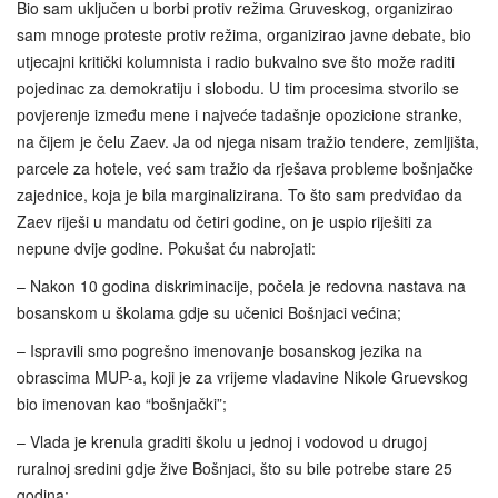
Bio sam uključen u borbi protiv režima Gruveskog, organizirao
sam mnoge proteste protiv režima, organizirao javne debate, bio
utjecajni kritički kolumnista i radio bukvalno sve što može raditi
pojedinac za demokratiju i slobodu. U tim procesima stvorilo se
povjerenje između mene i najveće tadašnje opozicione stranke,
na čijem je čelu Zaev. Ja od njega nisam tražio tendere, zemljišta,
parcele za hotele, već sam tražio da rješava probleme bošnjačke
zajednice, koja je bila marginalizirana. To što sam predviđao da
Zaev riješi u mandatu od četiri godine, on je uspio riješiti za
nepune dvije godine. Pokušat ću nabrojati:
– Nakon 10 godina diskriminacije, počela je redovna nastava na
bosanskom u školama gdje su učenici Bošnjaci većina;
– Ispravili smo pogrešno imenovanje bosanskog jezika na
obrascima MUP-a, koji je za vrijeme vladavine Nikole Gruevskog
bio imenovan kao “bošnjački”;
– Vlada je krenula graditi školu u jednoj i vodovod u drugoj
ruralnoj sredini gdje žive Bošnjaci, što su bile potrebe stare 25
godina;