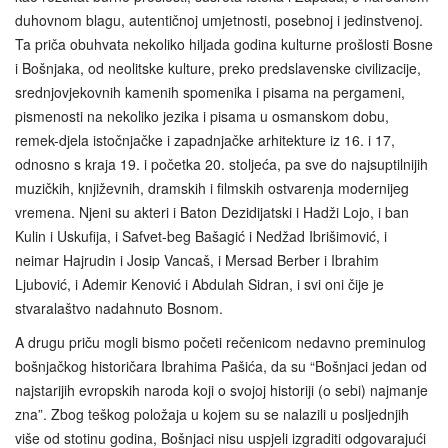
duhovnom blagu, autentičnoj umjetnosti, posebnoj i jedinstvenoj.
Ta priča obuhvata nekoliko hiljada godina kulturne prošlosti Bosne
i Bošnjaka, od neolitske kulture, preko predslavenske civilizacije,
srednjovjekovnih kamenih spomenika i pisama na pergameni,
pismenosti na nekoliko jezika i pisama u osmanskom dobu,
remek-djela istočnjačke i zapadnjačke arhitekture iz 16. i 17,
odnosno s kraja 19. i početka 20. stoljeća, pa sve do najsuptilnijih
muzičkih, književnih, dramskih i filmskih ostvarenja modernijeg
vremena. Njeni su akteri i Baton Dezidijatski i Hadži Lojo, i ban
Kulin i Uskufija, i Safvet-beg Bašagić i Nedžad Ibrišimović, i
neimar Hajrudin i Josip Vancaš, i Mersad Berber i Ibrahim
Ljubović, i Ademir Kenović i Abdulah Sidran, i svi oni čije je
stvaralaštvo nadahnuto Bosnom.
A drugu priču mogli bismo početi rečenicom nedavno preminulog
bošnjačkog historičara Ibrahima Pašića, da su “Bošnjaci jedan od
najstarijih evropskih naroda koji o svojoj historiji (o sebi) najmanje
zna”. Zbog teškog položaja u kojem su se nalazili u posljednjih
više od stotinu godina, Bošnjaci nisu uspjeli izgraditi odgovarajući