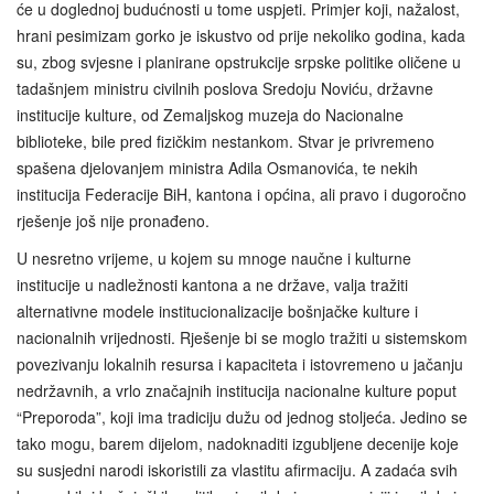
će u doglednoj budućnosti u tome uspjeti. Primjer koji, nažalost,
hrani pesimizam gorko je iskustvo od prije nekoliko godina, kada
su, zbog svjesne i planirane opstrukcije srpske politike oličene u
tadašnjem ministru civilnih poslova Sredoju Noviću, državne
institucije kulture, od Zemaljskog muzeja do Nacionalne
biblioteke, bile pred fizičkim nestankom. Stvar je privremeno
spašena djelovanjem ministra Adila Osmanovića, te nekih
institucija Federacije BiH, kantona i općina, ali pravo i dugoročno
rješenje još nije pronađeno.
U nesretno vrijeme, u kojem su mnoge naučne i kulturne
institucije u nadležnosti kantona a ne države, valja tražiti
alternativne modele institucionalizacije bošnjačke kulture i
nacionalnih vrijednosti. Rješenje bi se moglo tražiti u sistemskom
povezivanju lokalnih resursa i kapaciteta i istovremeno u jačanju
nedržavnih, a vrlo značajnih institucija nacionalne kulture poput
“Preporoda”, koji ima tradiciju dužu od jednog stoljeća. Jedino se
tako mogu, barem dijelom, nadoknaditi izgubljene decenije koje
su susjedni narodi iskoristili za vlastitu afirmaciju. A zadaća svih