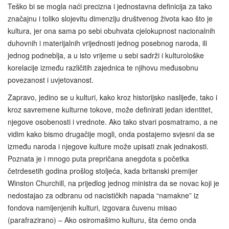
Teško bi se mogla naći precizna i jednostavna definicija za tako
značajnu i toliko slojevitu dimenziju društvenog života kao što je
kultura, jer ona sama po sebi obuhvata cjelokupnost nacionalnih
duhovnih i materijalnih vrijednosti jednog posebnog naroda, ili
jednog podneblja, a u isto vrijeme u sebi sadrži i kulturološke
korelacije između različitih zajednica te njihovu međusobnu
povezanost i uvjetovanost.
Zapravo, jedino se u kulturi, kako kroz historijsko naslijeđe, tako i
kroz savremene kulturne tokove, može definirati jedan identitet,
njegove osobenosti i vrednote. Ako tako stvari posmatramo, a ne
vidim kako bismo drugačije mogli, onda postajemo svjesni da se
između naroda i njegove kulture može upisati znak jednakosti.
Poznata je i mnogo puta prepričana anegdota s početka
četrdesetih godina prošlog stoljeća, kada britanski premijer
Winston Churchill, na prijedlog jednog ministra da se novac koji je
nedostajao za odbranu od nacističkih napada “namakne” iz
fondova namijenjenih kulturi, izgovara čuvenu misao
(parafrazirano) – Ako osiromašimo kulturu, šta ćemo onda