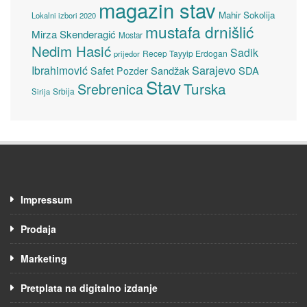
magazin stav
Mahir Sokolija
Lokalni izbori 2020
mustafa drnišlić
Mirza Skenderagić
Mostar
Nedim Hasić
Sadik
Recep Tayyip Erdogan
prijedor
Sarajevo
Ibrahimović
Sandžak
SDA
Safet Pozder
Stav
Turska
Srebrenica
Srbija
Sirija
Impressum
Prodaja
Marketing
Pretplata na digitalno izdanje