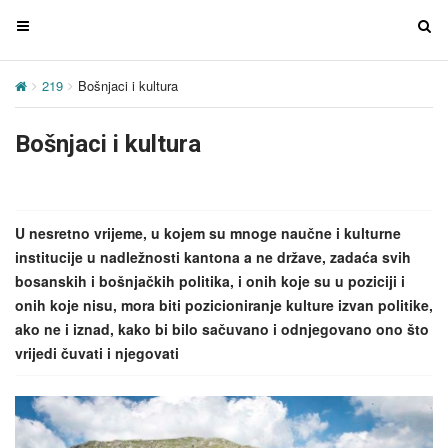
T
T
o
o
g
g
219
Bošnjaci i kultura
g
g
l
l
Bošnjaci i kultura
e
e
n
n
a
a
v
v
U nesretno vrijeme, u kojem su mnoge naučne i kulturne
i
i
institucije u nadležnosti kantona a ne države, zadaća svih
g
g
bosanskih i bošnjačkih politika, i onih koje su u poziciji i
a
a
onih koje nisu, mora biti pozicioniranje kulture izvan politike,
t
t
ako ne i iznad, kako bi bilo sačuvano i odnjegovano ono što
i
i
vrijedi čuvati i njegovati
o
o
n
n