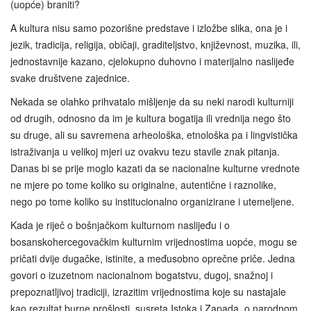
(uopće) braniti?
A kultura nisu samo pozorišne predstave i izložbe slika, ona je i
jezik, tradicija, religija, običaji, graditeljstvo, književnost, muzika, ili,
jednostavnije kazano, cjelokupno duhovno i materijalno naslijeđe
svake društvene zajednice.
Nekada se olahko prihvatalo mišljenje da su neki narodi kulturniji
od drugih, odnosno da im je kultura bogatija ili vrednija nego što
su druge, ali su savremena arheološka, etnološka pa i lingvistička
istraživanja u velikoj mjeri uz ovakvu tezu stavile znak pitanja.
Danas bi se prije moglo kazati da se nacionalne kulturne vrednote
ne mjere po tome koliko su originalne, autentične i raznolike,
nego po tome koliko su institucionalno organizirane i utemeljene.
Kada je riječ o bošnjačkom kulturnom naslijeđu i o
bosanskohercegovačkim kulturnim vrijednostima uopće, mogu se
pričati dvije dugačke, istinite, a međusobno oprečne priče. Jedna
govori o izuzetnom nacionalnom bogatstvu, dugoj, snažnoj i
prepoznatljivoj tradiciji, izrazitim vrijednostima koje su nastajale
kao rezultat burne prošlosti, susreta Istoka i Zapada, o narodnom