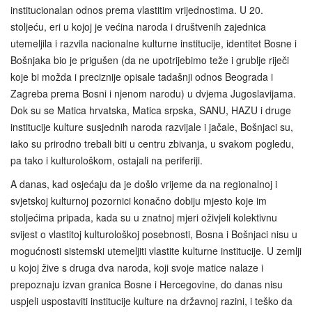
institucionalan odnos prema vlastitim vrijednostima. U 20.
stoljeću, eri u kojoj je većina naroda i društvenih zajednica
utemeljila i razvila nacionalne kulturne institucije, identitet Bosne i
Bošnjaka bio je prigušen (da ne upotrijebimo teže i grublje riječi
koje bi možda i preciznije opisale tadašnji odnos Beograda i
Zagreba prema Bosni i njenom narodu) u dvjema Jugoslavijama.
Dok su se Matica hrvatska, Matica srpska, SANU, HAZU i druge
institucije kulture susjednih naroda razvijale i jačale, Bošnjaci su,
iako su prirodno trebali biti u centru zbivanja, u svakom pogledu,
pa tako i kulturološkom, ostajali na periferiji.
A danas, kad osjećaju da je došlo vrijeme da na regionalnoj i
svjetskoj kulturnoj pozornici konačno dobiju mjesto koje im
stoljećima pripada, kada su u znatnoj mjeri oživjeli kolektivnu
svijest o vlastitoj kulturološkoj posebnosti, Bosna i Bošnjaci nisu u
mogućnosti sistemski utemeljiti vlastite kulturne institucije. U zemlji
u kojoj žive s druga dva naroda, koji svoje matice nalaze i
prepoznaju izvan granica Bosne i Hercegovine, do danas nisu
uspjeli uspostaviti institucije kulture na državnoj razini, i teško da