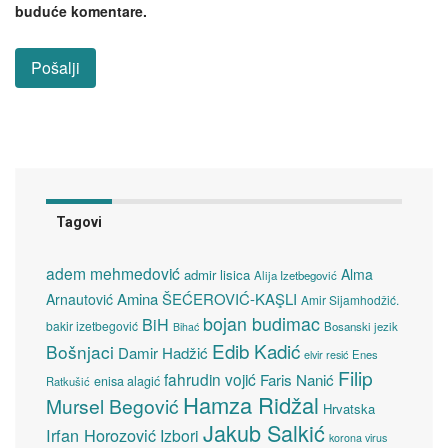
buduće komentare.
Tagovi
adem mehmedović
Alma
admir lisica
Alija Izetbegović
Amina ŠEĆEROVIĆ-KAŞLI
Arnautović
Amir Sijamhodžić.
bojan budimac
BiH
bakir izetbegović
Bosanski jezik
Bihać
Edib Kadić
Bošnjaci
Damir Hadžić
elvir resić
Enes
Filip
fahrudin vojić
Faris Nanić
enisa alagić
Ratkušić
Hamza Ridžal
Mursel Begović
Hrvatska
Jakub Salkić
Irfan Horozović
Izbori
korona virus