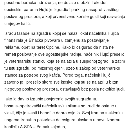
posebno boračka udruženja, ne dolaze u obzir. Također,
općinskim parama Hujić je izgradio i parking nasuprot vlastitog
poslovnog prostora, a koji prvenstveno koriste gosti koji navraćaju
u njegov kafić.
Izradu fasade na zgradi u kojoj se nalazi lokal načelnika Hujića
finansirala je Bihaćka pivovara u zamjenu za postavljanje
reklame, opet na teret Općine. Kako bi osigurao da ništa ne
remeti poslovanje ove ugostiteljske radnje, načelnik Hujić preselio
je veterinarsku stanicu koja se nalazila u susjednoj zgradi, a zatim
tu istu zgradu, po mizernoj cijeni, uzeo u zakup od veterinarske
stanice za potrebe svog kafića. Pored toga, načelnik Hujić
zatvorio je i preselio skoro sve kioske koji su se nalazili u blizini
njegovog poslovnog prostora, ostavljajući bez posla nekoliko ljudi.
Iako je davno izgubio povjerenje svojih sugrađana,
bosanskopetrovački načelnik svim silama se trudi da ostane u
vlasti, čije je slasti i benefite dobro osjetio. Svoj tron na staklenim
nogama trenutno pokušava da osigura ulaskom u novu izbornu
koaliciju A-SDA – Pomak zajedno,