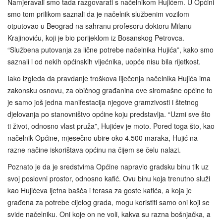
Namjeravali smo tada razgovarati s načelnikom Hujićem. U Općini
smo tom prilikom saznali da je načelnik službenim vozilom
otputovao u Beograd na sahranu profesoru doktoru Milanu
Krajinoviću, koji je bio porijeklom iz Bosanskog Petrovca.
“Službena putovanja za lične potrebe načelnika Hujića”, kako smo
saznali i od nekih općinskih vijećnika, uopće nisu bila rijetkost.
Iako izgleda da pravdanje troškova liječenja načelnika Hujića ima
zakonsku osnovu, za običnog građanina ove siromašne općine to
je samo još jedna manifestacija njegove gramzivosti i štetnog
djelovanja po stanovništvo općine koju predstavlja. “Uzmi sve što
ti život, odnosno vlast pruža”, Hujićev je moto. Pored toga što, kao
načelnik Općine, mjesečno ubire oko 4.500 maraka, Hujić na
razne načine iskorištava općinu na čijem se čelu nalazi.
Poznato je da je sredstvima Općine napravio gradsku binu tik uz
svoj poslovni prostor, odnosno kafić. Ovu binu koja trenutno služi
kao Hujićeva ljetna bašča i terasa za goste kafića, a koja je
građena za potrebe cijelog grada, mogu koristiti samo oni koji se
svide načelniku. Oni koje on ne voli, kakva su razna bošnjačka, a