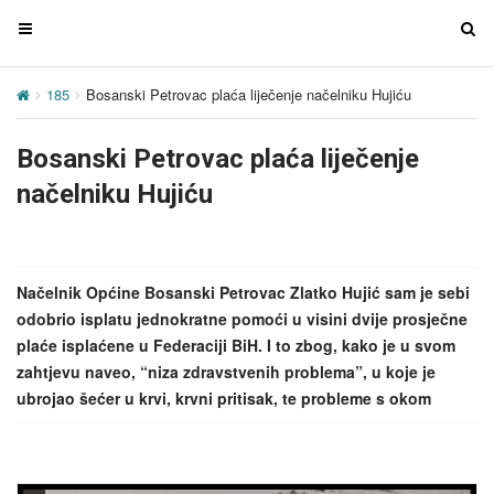
T
T
o
o
g
g
185
Bosanski Petrovac plaća liječenje načelniku Hujiću
g
g
l
l
Bosanski Petrovac plaća liječenje
e
e
n
n
načelniku Hujiću
a
a
v
v
i
i
g
g
Načelnik Općine Bosanski Petrovac Zlatko Hujić sam je sebi
a
a
odobrio isplatu jednokratne pomoći u visini dvije prosječne
t
t
plaće isplaćene u Federaciji BiH. I to zbog, kako je u svom
i
i
zahtjevu naveo, “niza zdravstvenih problema”, u koje je
o
o
ubrojao šećer u krvi, krvni pritisak, te probleme s okom
n
n