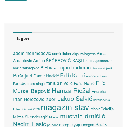
Tagovi
adem mehmedović
Alma
admir lisica
Alija Izetbegović
Amina ŠEĆEROVIĆ-KAŞLI
Arnautović
Amir Sijamhodžić.
bojan budimac
BiH
bakir izetbegović
Bosanski jezik
Bihać
Edib Kadić
Bošnjaci
Damir Hadžić
elvir resić
Enes
Filip
fahrudin vojić
Faris Nanić
enisa alagić
Ratkušić
Hamza Ridžal
Mursel Begović
Hrvatska
Jakub Salkić
Irfan Horozović
Izbori
korona virus
magazin stav
Mahir Sokolija
Lokalni izbori 2020
mustafa drnišlić
Mirza Skenderagić
Mostar
Nedim Hasić
Sadik
Recep Tayyip Erdogan
prijedor