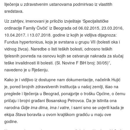
liječenja u zdravstvenim ustanovama podmirivao iz vlastitih
sredstava.
Uz zahtjev, imenovani je priložio izvještaje ‘Specijalističke
ordinacije Family Čivčić’ iz Beograda od 06.02.2015, 23.03.2016,
10.04.2017. i 13.07.2018. godine iz kojih je vidljiva dijagnoza:
Fundus hypertonicus, koja je svrstana u grupu VII (bolesti oka i
vidnog živca). Naredbe o listi teških bolesti, odnosno teških
tjelesnih povreda na osnovu kojih se ostvaruje naknada za slučaj
teške invalidnosti ili bolesti. (Sl. Novine F BiH broj: 30/05)”,
navedeno je u Rješenju.
Kako je i vidljivo iz dostupne nam dokumentacije, načelnik Hujić
je, pored brojnih zdravstvenih institucija u našoj zemlji, išao na
preglede i liječenja u Beograd, ponajprije o trošku Općine, o čemu
pričaju i brojni građani Bosanskog Petrovca. Da je istinita ona
narodna
Gdje ima dima, ima i vatre
, i sami smo se uvjerili kada je
ekipa
Stava
boravila u ovom krajiškom gradiću u maju ove
godine.