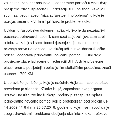
zakonima, sebi odobrio isplatu jednokratne pomoći u visini dvije
prosječne plaće isplaćene u Federaciji BiH. I to zbog, kako je u
svom zahtjevu naveo, “niza zdravstvenih problema”, u koje je
ubrojao šećer u krvi, krvni pritisak, te probleme s okom.
Uvidom u raspoloživu dokumentaciju, vidljivo je da nezajažljivi
bosanskopetrovački načelnik sam sebi šalje zahtjev, sam sebi
odobrava zahtjev i sam donosi rješenje kojim samom sebi
priznaje pravo na naknadu za slučaj teške invalidnosti ili teške
bolesti i odobrava jednokratnu novčanu pomoć u visini dvije
prosječne plaće isplaćene u Federaciji BiH. A dvije prosječne
plaće, prema posljednjim objavljenim statističkim podacima, znači
ukupno 1.762 KM.
U obrazloženju rješenja koje je načelnik Hujić sam sebi potpisao
navedeno je sljedeće: “Zlatko Hujić, zaposlenik ovog organa
uprave i nosilac izvršne funkcije, podnio je zahtjev za isplatu
jednokratne novčane pomoći koji je protokolisan pod brojem 01-
14-2009-1/18 dana 20.07.2018. godine, u kojem se navodi da je
zbog zdravstvenih problema oboljenja oka-infarkt oka, troškove