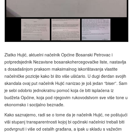
Zlatko Hujić, aktuelni načelnik Općine Bosanski Petrovac i
potpredsjednik Nezavisne bosanskohercegovačke liste, nastavlja
s dosadašnjom praksom maksimalnog iskorištavanja vlastite
načelničke pozicije kako bi što više ušićario. U dugi đerdan svojih
skandala ovaj put načelnik Hujić nanizao je još jedan “biser”. Sam
je sebi odobrio jednokratnu pomoć koja će biti isplaćena iz
budžeta Općine, koja pod njegovim rukovodstvom sve više tone u
ekonomsko i socijalno beznađe.
Kako saznajemo, radi se o tome da je načelnik Hujić, ne poštujući
viši stupanj transparentnosti kojoj bi općinski načelnici trebali biti
podvrgnuti i više od ostalih građana, a ipak u skladu s važećim