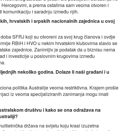
i Hercegovini, a prema ostalima sam veoma otvoren i
iti komunikaciju i saradnju između njih.
kih, hrvatskih i srpskih nacionalnih zajednica u ovoj
d doba SFRJ koji su otvoreni za svoj krug članova i ovdje
Armije RBiH i HVO u nekim hrvatskim klubovima slavio se
atske zajednice. Zanimljiv je podatak da u biznisu nema
ad i investicije u poslovnim krugovima između
ma.
ednjih nekoliko godina. Dolaze li naši građani i u
ona politika Australije veoma restriktivna. Krajem prošle
ručnjaci iz veoma specijaliziranih zanimanja mogu imati
australskom društvu i kako se ona odražava na
straliji?
ultietnička država na svijetu koju krasi izuzetna