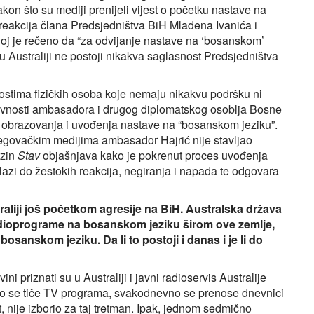
on što su mediji prenijeli vijest o početku nastave na
a reakcija člana Predsjedništva BiH Mladena Ivanića i
joj je rečeno da “za odvijanje nastave na ‘bosanskom’
Australiji ne postoji nikakva saglasnost Predsjedništva
vnostima fizičkih osoba koje nemaju nikakvu podršku ni
aktivnosti ambasadora i drugog diplomatskog osoblja Bosne
t obrazovanja i uvođenja nastave na “bosanskom jeziku”.
govačkim medijima ambasador Hajrić nije stavljao
azin
Stav
objašnjava kako je pokrenut proces uvođenja
azi do žestokih reakcija, negiranja i napada te odgovara
raliji još početkom agresije na BiH. Australska država
radioprograme na bosanskom jeziku širom ove zemlje,
osanskom jeziku. Da li to postoji i danas i je li do
i priznati su u Australiji i javni radioservis Australije
Što se tiče TV programa, svakodnevno se prenose dnevnici
 nije izborio za taj tretman. Ipak, jednom sedmično