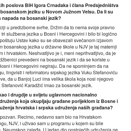
kih poslova BiH Igora Crnadaka i člana Predsjedništva
 bosanskom jeziku u Novom Južnom Velsu. Da li su
ih napada na bosanski jezik?
aciji u predizborne svrhe. Držim da to nema svoje pravno
tri službena jezika u Bosni i Hercegovini i bilo bi logično
 poštuju Ustav kako su se obavezali svečanom izjavom
m bosanskog jezika u državne škole u NJV je taj maternji
i hrvatskim. Neshvatljivo je i, meni neprihvatljivo, da je
udžbenici prevedeni na bosanski jezik i da se koriste u
 Bosni i Hercegovini negiraju. Da ne spominjem da na
, lingvisti i reformatoru srpskog jezika Vuku Stefanoviću
e, da u Banjoj Luci ima velika škola koja nosi njegovo
k Stefanović Karadžić imao za bosanski jezik.
a kao i drugdje u svijetu uglavnom nacionalno
druženja koja okupljaju građane porijeklom iz Bosne i
ruženja hrvatska i srpska udruženja naših građana?
pozvan. Recimo, nedavno sam bio na Hrvatskom
ongu, NJV, i uživao sam u programu u kojem su bile
e, Neumskog zaleđa. U jedan dio postojećih udruženja ne