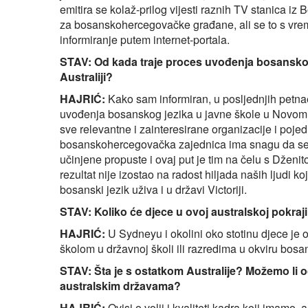
emitira se kolaž-prilog vijesti raznih TV stanica iz
za bosanskohercegovačke građane, ali se to s vre
informiranje putem internet-portala.
STAV: Od kada traje proces uvođenja bosansko
Australiji?
HAJRIĆ:
Kako sam informiran, u posljednjih petna
uvođenja bosanskog jezika u javne škole u Novo
sve relevantne i zainteresirane organizacije i poje
bosanskohercegovačka zajednica ima snagu da se izb
učinjene propuste i ovaj put je tim na čelu s Dženi
rezultat nije izostao na radost hiljada naših ljudi koj
bosanski jezik uživa i u državi Victoriji.
STAV: Koliko će djece u ovoj australskoj pokra
HAJRIĆ:
U Sydneyu i okolini oko stotinu djece je
školom u državnoj školi ili razredima u okviru bos
STAV: Šta je s ostatkom Australije? Možemo li o
australskim državama?
HAJRIĆ:
Ovisi o volji i kvaliteti kadra koji imam