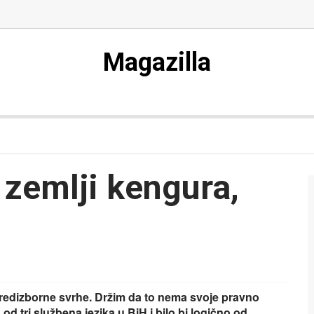
Magazilla
 zemlji kengura,
u predizborne svrhe. Držim da to nema svoje pravno
od tri službena jezika u BiH i bilo bi logično od