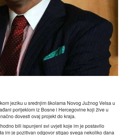
skom jeziku u srednjim školama Novog Južnog Velsa u
ađani porijeklom iz Bosne i Hercegovine koji žive u
načno dovesti ovaj projekt do kraja.
odno bili ispunjeni svi uvjeti koje im je postavilo
da im je pozitivan odgovor stigao svega nekoliko dana