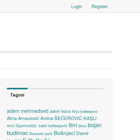
Login
Register
Tagovi
adem mehmedović
admir lisica
Alija Izetbegović
Amina ŠEĆEROVIĆ-KAŞLI
Alma Arnautović
bojan
BiH
Amir Sijamhodžić.
bakir izetbegović
Bihać
budimac
Bošnjaci
Damir
Bosanski jezik