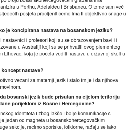
anizira u Perthu, Adelaideu i Brisbaneu. O tome sam već
sljedećih posjeta procijenit ćemo ima li objektivno snage u
ako je koncipirana nastava na bosanskom jeziku?
nastavnici i profesori koji su se obrazovanjem bavili i
azovane u Australiji koji su se prihvatili ovog plemenitog
m Lihovac, koja je počela voditi nastavu u državnoj školi u
vi koncept nastave?
ivno vezani za maternji jezik i stalo im je i da njihova
domovinom.
a bosanski jezik bude prisutan na cijelom teritoriju
rađane porijeklom iz Bosne i Hercegovine?
kog identiteta i zbog lakše i bolje komunikacije s
zik je jedan od magneta u bosanskohercegovačkim
ge sekcije, recimo sportske, folklorne, rađaju se tako