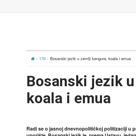
170
Bosanski jezik u zemlji kengura, koala i emua
Bosanski jezik u
koala i emua
Radi se o jasnoj dnevnopolitičkoj politizaciji 
uporište. Bosanski jezik je, prema Ustavu, jedan 