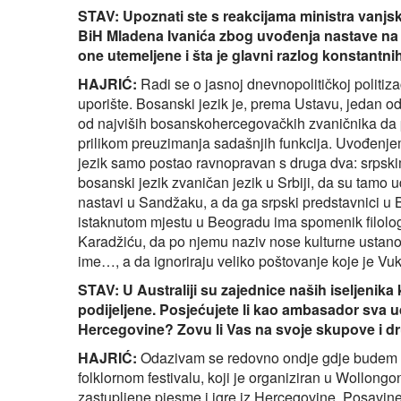
STAV: Upoznati ste s reakcijama ministra vanjs
BiH Mladena Ivanića zbog uvođenja nastave na
one utemeljene i šta je glavni razlog konstantn
HAJRIĆ:
Radi se o jasnoj dnevnopolitičkoj politiz
uporište. Bosanski jezik je, prema Ustavu, jedan od 
od najviših bosanskohercegovačkih zvaničnika da
prilikom preuzimanja sadašnjih funkcija. Uvođenje
jezik samo postao ravnopravan s druga dva: srpskim 
bosanski jezik zvaničan jezik u Srbiji, da su tamo 
nastavi u Sandžaku, a da ga srpski predstavnici u
istaknutom mjestu u Beogradu ima spomenik filologu
Karadžiću, da po njemu naziv nose kulturne ustanov
ime…, a da ignoriraju veliko poštovanje koje je Vu
STAV: U Australiji su zajednice naših iseljenik
podijeljene. Posjećujete li kao ambasador sva u
Hercegovine? Zovu li Vas na svoje skupove i d
HAJRIĆ:
Odazivam se redovno ondje gdje budem 
folklornom festivalu, koji je organiziran u Wollong
zastupljene pjesme i igre iz Hercegovine, Posavin