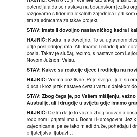
potencijala da se nastava na bosanskom jeziku org
razgovarao s liderima lokalnih zajednica i prilikom 
tim zajednicama za takav projekt.
STAV: Imate li dovoljno nastavničkog kadra i k
HAJRIĆ:
Kadra ima dovoljno. To su uglavnom bivši 
prije posljednjeg rata. Ali, imamo i mlade ljude obr
posla. Takav je slučaj, recimo, s nastavnicom Lejlo
Novom Južnom Velsu.
STAV: Kakve su reakcije djece i roditelja na no
HAJRIĆ:
Veoma pozitivne. Prije svega, ljudi su emot
djeca i kroz jezik nastave čvrstu vezu s dalekom 
STAV: Zbog čega je, po Vašem mišljenju, važno d
Australije, ali i drugdje u svijetu gdje imamo g
HAJRIĆ:
Držim da je to važno zbog očuvanja bosans
rodbinom i prijateljima u Bosni i Hercegovini. Je
zajednicama, pa se tako mladi druže, pohađaju i dru
prijateljstva, ljubavi…