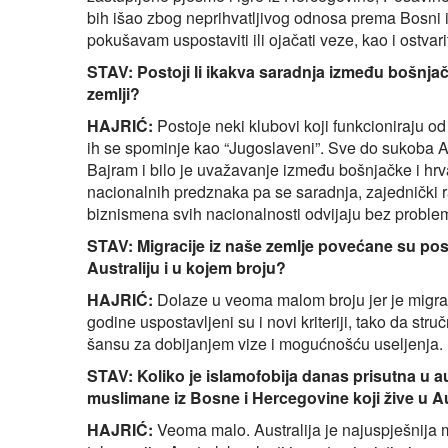
bih išao zbog neprihvatljivog odnosa prema Bosni 
pokušavam uspostaviti ili ojačati veze, kao i ostvar
STAV: Postoji li ikakva saradnja između bošnjač
zemlji?
HAJRIĆ:
Postoje neki klubovi koji funkcioniraju o
ih se spominje kao “Jugoslaveni”. Sve do sukoba 
Bajram i bilo je uvažavanje između bošnjačke i hrv
nacionalnih predznaka pa se saradnja, zajednički r
biznismena svih nacionalnosti odvijaju bez proble
STAV: Migracije iz naše zemlje povećane su poslj
Australiju i u kojem broju?
HAJRIĆ:
Dolaze u veoma malom broju jer je migraci
godine uspostavljeni su i novi kriteriji, tako da st
šansu za dobijanjem vize i mogućnošću useljenja.
STAV: Koliko je islamofobija danas prisutna u 
muslimane iz Bosne i Hercegovine koji žive u Au
HAJRIĆ:
Veoma malo. Australija je najuspješnija m