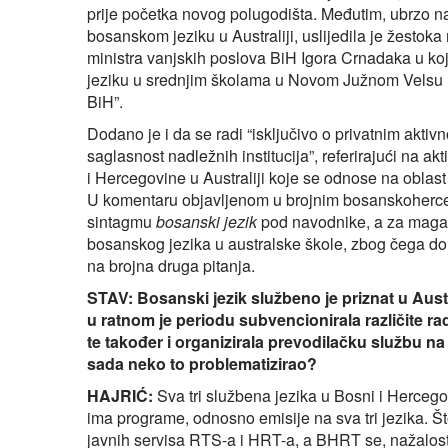
prije početka novog polugodišta. Međutim, ubrzo nak
bosanskom jeziku u Australiji, uslijedila je žestok
ministra vanjskih poslova BiH Igora Crnadaka u ko
jeziku u srednjim školama u Novom Južnom Velsu u 
BiH”.
Dodano je i da se radi “isključivo o privatnim akti
saglasnost nadležnih institucija”, referirajući na 
i Hercegovine u Australiji koje se odnose na oblas
U komentaru objavljenom u brojnim bosanskoherce
sintagmu
bosanski jezik
pod navodnike, a za mag
bosanskog jezika u australske škole, zbog čega dol
na brojna druga pitanja.
STAV: Bosanski jezik službeno je priznat u Aust
u ratnom je periodu subvencionirala različite 
te također i organizirala prevodilačku službu na b
sada neko to problematizirao?
HAJRIĆ:
Sva tri službena jezika u Bosni i Hercegovin
ima programe, odnosno emisije na sva tri jezika. 
javnih servisa RTS-a i HRT-a, a BHRT se, nažalost,