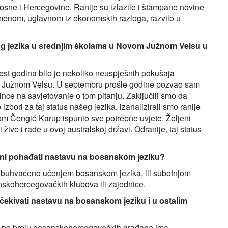
 Bosne i Hercegovine. Ranije su izlazile i štampane novine
menom, uglavnom iz ekonomskih razloga, razvilo u
g jezika u srednjim školama u Novom Južnom Velsu u
est godina bilo je nekoliko neuspješnih pokušaja
m Južnom Velsu. U septembru prošle godine pozvao sam
dince na savjetovanje o tom pitanju. Zaključili smo da
ori za taj status našeg jezika, izanalizirali smo ranije
tom Čengić-Karup ispunio sve potrebne uvjete. Željeni
i žive i rade u ovoj australskoj državi. Odranije, taj status
jini pohađati nastavu na bosanskom jeziku?
 obuhvaćeno učenjem bosanskom jezika, ili subotnjom
anskohercegovačkih klubova ili zajednice.
čekivati nastavu na bosanskom jeziku i u ostalim
o, a po broju bosanskohercegovačkih građana ima