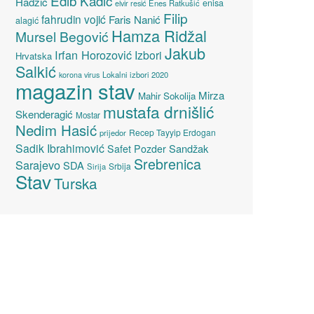
Edib Kadić
Hadžić
enisa
elvir resić
Enes Ratkušić
Filip
fahrudin vojić
Faris Nanić
alagić
Hamza Ridžal
Mursel Begović
Jakub
Irfan Horozović
Izbori
Hrvatska
Salkić
Lokalni izbori 2020
korona virus
magazin stav
Mirza
Mahir Sokolija
mustafa drnišlić
Skenderagić
Mostar
Nedim Hasić
Recep Tayyip Erdogan
prijedor
Sadik Ibrahimović
Sandžak
Safet Pozder
Srebrenica
Sarajevo
SDA
Srbija
Sirija
Stav
Turska