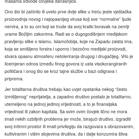
masama odvode čovjeka današnjice.
Ono što bi začinilo ili uvelo prve dvije slike u treću jeste vještačka
proizvodnja novog i najopasnijeg virusa koji sve “normalne” ljude
nervira, a to su oni koji se trude da svoj kratki boravak na zemlji
urame Božijim zakonima. Radi se o dugogodišnjem medijskom
pravljenju slike o islamu. Islamofobija, koje na Zapadu zaista ima,
koja se smišljeno forsira i uporno i bezočno medijski proizvodi,
stvara opasnu atmosferu netoleriranja drugog i drugačijeg. Vrlo je
licemjeran odnos između finog govora iz usta visokorangiranih
političara i onog što se kroz tajne službe u bazi odigrava i
priprema.
Jer totalitarna društva trebaju kao uvjet opstanka nekog “često
izmišljenog” neprijatelja, a zapadno društvo postalo je totalitarno,
utemeljeno na jednoj jedinoj vrijednosti, a to je finansijska
vrijednost ili zakon kapitala. Sa svim ovim čovjek lično ne mora
imati nekih ozbiljnih problema jer može, birajući društvo, izgraditi
svoj intimni prostor ili imati privilegiju da razgovara s obrazovanim,
kultiviranim i višim slojevima društva, da i dalje konzumira štiva