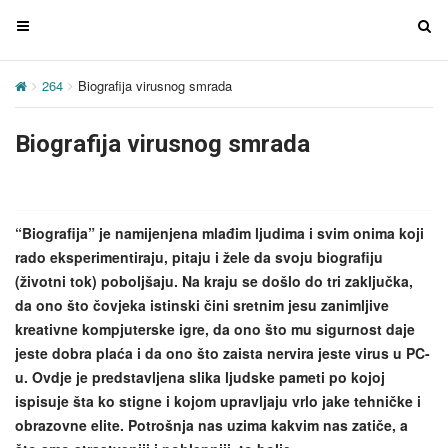
T
T
o
o
g
g
264
Biografija virusnog smrada
g
g
l
l
Biografija virusnog smrada
e
e
n
n
a
a
v
v
“Biografija” je namijenjena mlađim ljudima i svim onima koji
i
i
rado eksperimentiraju, pitaju i žele da svoju biografiju
g
g
(životni tok) poboljšaju. Na kraju se došlo do tri zaključka,
a
a
da ono što čovjeka istinski čini sretnim jesu zanimljive
t
t
kreativne kompjuterske igre, da ono što mu sigurnost daje
i
i
jeste dobra plaća i da ono što zaista nervira jeste virus u PC-
o
o
u. Ovdje je predstavljena slika ljudske pameti po kojoj
n
n
ispisuje šta ko stigne i kojom upravljaju vrlo jake tehničke i
obrazovne elite. Potrošnja nas uzima kakvim nas zatiče, a