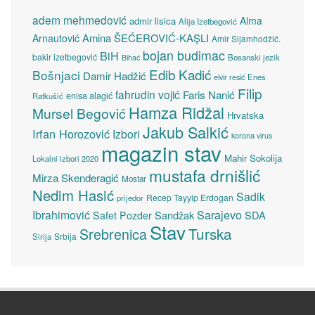
adem mehmedović
Alma
admir lisica
Alija Izetbegović
Amina ŠEĆEROVIĆ-KAŞLI
Arnautović
Amir Sijamhodžić.
bojan budimac
BiH
bakir izetbegović
Bosanski jezik
Bihać
Edib Kadić
Bošnjaci
Damir Hadžić
elvir resić
Enes
Filip
fahrudin vojić
Faris Nanić
enisa alagić
Ratkušić
Hamza Ridžal
Mursel Begović
Hrvatska
Jakub Salkić
Irfan Horozović
Izbori
korona virus
magazin stav
Mahir Sokolija
Lokalni izbori 2020
mustafa drnišlić
Mirza Skenderagić
Mostar
Nedim Hasić
Sadik
Recep Tayyip Erdogan
prijedor
Sarajevo
Ibrahimović
Sandžak
SDA
Safet Pozder
Stav
Turska
Srebrenica
Srbija
Sirija