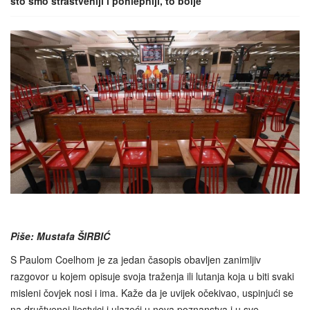
što smo strastveniji i pohlepniji, to bolje
Piše: Mustafa ŠIRBIĆ
S Paulom Coelhom je za jedan časopis obavljen zanimljiv
razgovor u kojem opisuje svoja traženja ili lutanja koja u biti svaki
misleni čovjek nosi i ima. Kaže da je uvijek očekivao, uspinjući se
na društvenoj ljestvici i ulazeći u nova poznanstva i u sve