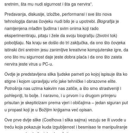
sretnim, šta mu nudi sigurnost i šta ga nervira”.
Predavanja, diskusije, izložbe, performansi i sve što nova
tehnologija danas čovjeku nudi bilo je u upotrebi.
Biografija
je
namijenjena mlađim ljudima i svim onima koji rado
eksperimentiraju, pitaju i žele da svoju biografiju (životni tok)
poboljšaju. Na kraju se došlo do tri zaključka, da ono što čovjeka
istinski čini sretnim jesu zanimljive kreativne kompjuterske igre, da
ono što mu sigurnost daje jeste dobra plaća i da ono što zaista
nervira jeste virus u PC-u.
Ovdje je predstavljena slika ljudske pameti po kojoj ispisuje šta ko
stigne i kojom upravljaju vrlo jake tehničke i obrazovne elite.
Potrošnja nas uzima kakvim nas zatiče, a što smo strastveniji i
pohlepniji, to bolje. I naravno, i u prvom i u drugom primjeru
prisutan je skepticizam prema vjeri i običajima – jedan siguran put
u propast koji je u Božijim knjigama već opisan.
Ove prve dvije slike (Coelhova i slika sajma) vezuju se ili uvode u
treću koja pokazuje kuda izgubljenost i besmisao te manipuliranje