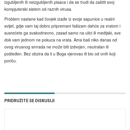
izgubljenih ili neizgubljenih pisaca i da se trudi da zaštiti svoj
kompjuterski sistem od raznih virusa.
Problem nastane kad čovjek izađe iz svoje sapunice u realni
svijet, gdje vam taj dobro pripremani fašizam dahće za vratom i
susrećete ga svakodnevno, zasad samo na ulici ili medijski, sve
dok vam jednom ne pokuca na vrata. Ama baš niko danas od
ovog virusnog smrada ne može biti izdvojen, neutralan ili
pošteđen. Bez obzira da li u Boga vjerovao ili bio od onih koji
poriču.
PRIDRUŽITE SE DISKUSIJI