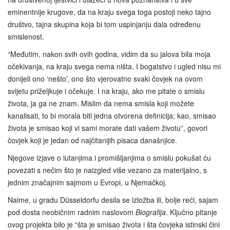
eminentnije krugove, da na kraju svega toga postoji neko tajno
društvo, tajna skupina koja bi tom uspinjanju dala određenu
smislenost.
“Međutim, nakon svih ovih godina, vidim da su jalova bila moja
očekivanja, na kraju svega nema ništa. I bogatstvo i ugled nisu mi
donijeli ono ‘nešto’, ono što vjerovatno svaki čovjek na ovom
svijetu priželjkuje i očekuje. I na kraju, ako me pitate o smislu
života, ja ga ne znam. Mislim da nema smisla koji možete
kanalisati, to bi morala biti jedna otvorena definicija; kao, smisao
života je smisao koji vi sami morate dati vašem životu”, govori
čovjek koji je jedan od najčitanijih pisaca današnjice.
Njegove izjave o lutanjima i promišljanjima o smislu pokušat ću
povezati s nečim što je naizgled više vezano za materijalno, s
jednim značajnim sajmom u Evropi, u Njemačkoj.
Naime, u gradu Düsseldorfu desila se izložba ili, bolje reći, sajam
pod dosta neobičnim radnim naslovom
Biografija
. Ključno pitanje
ovog projekta bilo je “šta je smisao života i šta čovjeka istinski čini