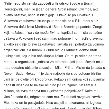
“Prije nego što će išta započeti u Hrvatskoj i ovdje u Bosni i
Hercegovini, meni je jedan general Srbin rekao: ‘Ovi moji, ako
ovako nastave, neće ih biti nigdje.’ I kako se po Hrvatskoj i
Vukovaru zakuhavala situacija i prenosila se u BiH, meni su iz
Vukovara došli Ivica Martinović i Samir Srebrić, pripadnici ‘Zengi’
koji, nažalost, nisu više među živima. Ispričali su mi šta se tačno
dešava u Vukovaru i već sam imao potpune informacije o svemu,
a kako se dalje to sve zakuhavalo, javljala se i potreba za vojnom
organizacijom. Sa mnom u klubu bio je i rahmetli doktor Irfan
Ljubijankić, koji je bio naš klupski ljekar. On mi je rekao da treba
krenuti u organizaciju jedinica za odbranu. Još jedan čovjek mi je
tada dodatno objasnio situaciju – Milan Prtina. Mislim da je sada u
Novom Sadu. Rekao mi je da je najbolje da s porodicom bježim
vani jer će ovdje biti krvoproliće. Rekao sam onima koji su planirali
napasti Bihać da to nikako ne čine jer će izgubiti. ‘Jesam li ja,
Milane, na svim manevrima i vježbama pobjeđivao?’ Kaže mi:
‘Jesi.’ ‘I sada ću’, odgovorio sam mu. Tu se naš razgovor završio.
Eto, neka on to posvjedoči. Nisu uspjeli u nakanama, ali izgleda
da određeni centri moći sada u miru pokušavaju dokrajčiti Bihać i