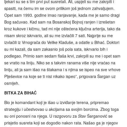
ljekari su se s tim prvi put susretali. Ali, uspjeli su me zakrpiti i
spasiti, na čemu im se ovom prilikom još jednom zahvaljujem.
Opet sam 1993. godine imao ranjavanje, kada me je samo dragi
Bog sačuvao. Kad sam na Bosanskoj Bojnoj ranjen i izrešetan
kroz kukove i kičmu, tad mi nije oštećena ključna arterija, tako da
nisam skroz iskrvario, ali su me izvlačili 7 sati. Najprije su me
izvlačili iz Vrnograča do Velike Kladuše, a odatle u Bihać. Doktori
su mi kazali, da sam zakasnio još pola sata, iskrvario bih i
podlegao. Primio sam sedam flaša krvi, zakrpili su me i opet sam
se vratio na liniju. Niko se s takvim ranama više nije vraćao na
liniju, ali ja sam išao na štakama i s njima se ispeo na sve vrhove
Plješevice na koje se ti nisi nikako ispeo”, prigovara Šargan uz
osmijeh.
BITKA ZA BIHAĆ
Bio je komandant koji je išao u izviđanje terena, pripremao
strategiju i učestvovao u akcijama sa svojim borcima. Zbog toga
su oni ponosni na njega. U razgovoru za
Stav
Šarganović se
prisjetio susreta koji se dogodio nakon rata. Našao ga je njegov