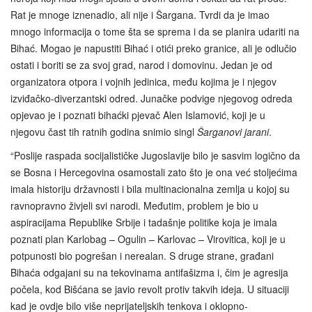
Rat je mnoge iznenadio, ali nije i Šargana. Tvrdi da je imao
mnogo informacija o tome šta se sprema i da se planira udariti na
Bihać. Mogao je napustiti Bihać i otići preko granice, ali je odlučio
ostati i boriti se za svoj grad, narod i domovinu. Jedan je od
organizatora otpora i vojnih jedinica, među kojima je i njegov
izviđačko-diverzantski odred. Junačke podvige njegovog odreda
opjevao je i poznati bihaćki pjevač Alen Islamović, koji je u
njegovu čast tih ratnih godina snimio singl
Šarganovi jarani
.
“Poslije raspada socijalističke Jugoslavije bilo je sasvim logično da
se Bosna i Hercegovina osamostali zato što je ona već stoljećima
imala historiju državnosti i bila multinacionalna zemlja u kojoj su
ravnopravno živjeli svi narodi. Međutim, problem je bio u
aspiracijama Republike Srbije i tadašnje politike koja je imala
poznati plan Karlobag – Ogulin – Karlovac – Virovitica, koji je u
potpunosti bio pogrešan i nerealan. S druge strane, građani
Bihaća odgajani su na tekovinama antifašizma i, čim je agresija
počela, kod Bišćana se javio revolt protiv takvih ideja. U situaciji
kad je ovdje bilo više neprijateljskih tenkova i oklopno-