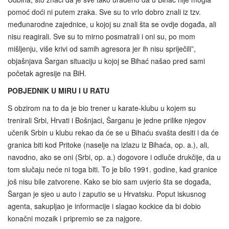
pomoć doći ni putem zraka. Sve su to vrlo dobro znali iz tzv.
međunarodne zajednice, u kojoj su znali šta se ovdje događa, ali
nisu reagirali. Sve su to mirno posmatrali i oni su, po mom
mišljenju, više krivi od samih agresora jer ih nisu spriječili”,
objašnjava Šargan situaciju u kojoj se Bihać našao pred sami
početak agresije na BiH.
POBJEDNIK U MIRU I U RATU
S obzirom na to da je bio trener u karate-klubu u kojem su
trenirali Srbi, Hrvati i Bošnjaci, Šarganu je jedne prilike njegov
učenik Srbin u klubu rekao da će se u Bihaću svašta desiti i da će
granica biti kod Pritoke (naselje na izlazu iz Bihaća, op. a.), ali,
navodno, ako se oni (Srbi, op. a.) dogovore i odluče drukčije, da u
tom slučaju neće ni toga biti. To je bilo 1991. godine, kad granice
još nisu bile zatvorene. Kako se bio sam uvjerio šta se događa,
Šargan je sjeo u auto i zaputio se u Hrvatsku. Poput iskusnog
agenta, sakupljao je informacije i slagao kockice da bi dobio
konačni mozaik i pripremio se za najgore.