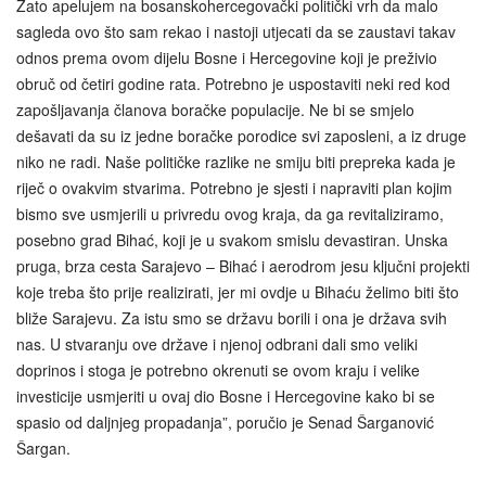
Zato apelujem na bosanskohercegovački politički vrh da malo
sagleda ovo što sam rekao i nastoji utjecati da se zaustavi takav
odnos prema ovom dijelu Bosne i Hercegovine koji je preživio
obruč od četiri godine rata. Potrebno je uspostaviti neki red kod
zapošljavanja članova boračke populacije. Ne bi se smjelo
dešavati da su iz jedne boračke porodice svi zaposleni, a iz druge
niko ne radi. Naše političke razlike ne smiju biti prepreka kada je
riječ o ovakvim stvarima. Potrebno je sjesti i napraviti plan kojim
bismo sve usmjerili u privredu ovog kraja, da ga revitaliziramo,
posebno grad Bihać, koji je u svakom smislu devastiran. Unska
pruga, brza cesta Sarajevo – Bihać i aerodrom jesu ključni projekti
koje treba što prije realizirati, jer mi ovdje u Bihaću želimo biti što
bliže Sarajevu. Za istu smo se državu borili i ona je država svih
nas. U stvaranju ove države i njenoj odbrani dali smo veliki
doprinos i stoga je potrebno okrenuti se ovom kraju i velike
investicije usmjeriti u ovaj dio Bosne i Hercegovine kako bi se
spasio od daljnjeg propadanja”, poručio je Senad Šarganović
Šargan.