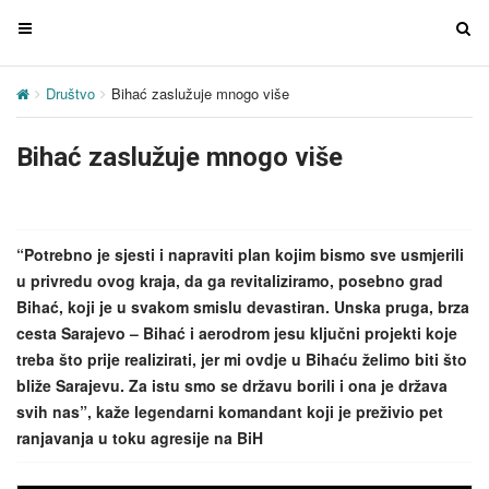
T
T
o
o
g
g
Društvo
Bihać zaslužuje mnogo više
g
g
l
l
Bihać zaslužuje mnogo više
e
e
n
n
a
a
v
v
“Potrebno je sjesti i napraviti plan kojim bismo sve usmjerili
i
i
u privredu ovog kraja, da ga revitaliziramo, posebno grad
g
g
Bihać, koji je u svakom smislu devastiran. Unska pruga, brza
a
a
cesta Sarajevo – Bihać i aerodrom jesu ključni projekti koje
t
t
treba što prije realizirati, jer mi ovdje u Bihaću želimo biti što
i
i
bliže Sarajevu. Za istu smo se državu borili i ona je država
o
o
svih nas”, kaže legendarni komandant koji je preživio pet
n
n
ranjavanja u toku agresije na BiH