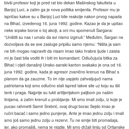
bivši profesor koji je pred rat bio dekan Mašinskog fakulteta u
Banjoj Luci, a zatim ga je nova politika smijenila. Profesor mu je
ispričao kakve su u Banjoj Luci bile reakcije nakon prvog napada
na Bihać, izvedenog 16. juna 1992. godine. Kazao je da je upitao
neke srpske borce o toj akciji, a oni mu spomenuli Šargana:
“Uništili su nas i umalo da svi nismo izginuli.” Međutim, Šargan ne
dozvoljava da se sve zasluge pripišu samo njemu: “Ništa ja sam
ne bih mogao napraviti da nisam imao tako hrabre ljude i zaista
mi je čast bila voditi ih i biti im komandant. Odlučujuća bitka za
Bihać i cijeli današnji Unsko-sanski kanton svakako je ona od 16.
juna 1992. godine, kada je agresor zvanično krenuo na Bihać s
planom da ga zauzme. To im nije uspjelo zahvaljujući nama
patriotama koji smo odlučno stali ispred takve sile uz koju su išli
tenk i praga. Najprije su tukli artiljerijskom paljbom po našim
linijama, a zatim krenuli u probijanje. Mi smo imali zolju, iz koje je
pucao rahmetli Samir Srebrić, ovaj drugi borac Sejdo imao je
ručni bacač i samo jedno punjenje, Ante je imao jednu zolju i imali
smo još samo jednu zolju u rezervi. Tu ne smije biti promašaja,
jer, ako promašiš, nema te nigdje. Mi smo držali liniju od Orljanske