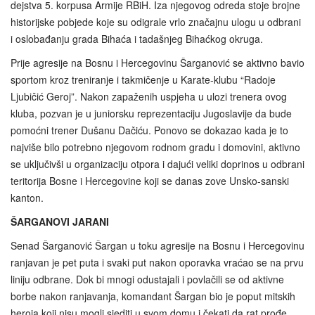
dejstva 5. korpusa Armije RBiH. Iza njegovog odreda stoje brojne
historijske pobjede koje su odigrale vrlo značajnu ulogu u odbrani
i oslobađanju grada Bihaća i tadašnjeg Bihaćkog okruga.
Prije agresije na Bosnu i Hercegovinu Šarganović se aktivno bavio
sportom kroz treniranje i takmičenje u Karate-klubu “Radoje
Ljubičić Geroj”. Nakon zapaženih uspjeha u ulozi trenera ovog
kluba, pozvan je u juniorsku reprezentaciju Jugoslavije da bude
pomoćni trener Dušanu Dačiću. Ponovo se dokazao kada je to
najviše bilo potrebno njegovom rodnom gradu i domovini, aktivno
se uključivši u organizaciju otpora i dajući veliki doprinos u odbrani
teritorija Bosne i Hercegovine koji se danas zove Unsko-sanski
kanton.
ŠARGANOVI JARANI
Senad Šarganović Šargan u toku agresije na Bosnu i Hercegovinu
ranjavan je pet puta i svaki put nakon oporavka vraćao se na prvu
liniju odbrane. Dok bi mnogi odustajali i povlačili se od aktivne
borbe nakon ranjavanja, komandant Šargan bio je poput mitskih
heroja koji nisu mogli sjediti u svom domu i čekati da rat prođe.