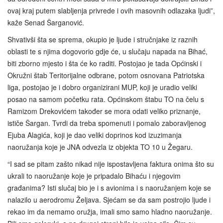
ovaj kraj putem slabljenja privrede i ovih masovnih odlazaka ljudi”,
kaže Senad Šarganović.
Shvativši šta se sprema, okupio je ljude i stručnjake iz raznih
oblasti te s njima dogovorio gdje će, u slučaju napada na Bihać,
biti zborno mjesto i šta će ko raditi. Postojao je tada Općinski i
Okružni štab Teritorijalne odbrane, potom osnovana Patriotska
liga, postojao je i dobro organizirani MUP, koji je uradio veliki
posao na samom početku rata. Općinskom štabu TO na čelu s
Ramizom Drekovićem također se mora odati veliko priznanje,
ističe Šargan. Tvrdi da treba spomenuti i pomalo zaboravljenog
Ejuba Alagića, koji je dao veliki doprinos kod izuzimanja
naoružanja koje je JNA odvezla iz objekta TO 10 u Žegaru.
“I sad se pitam zašto nikad nije ispostavljena faktura onima što su
ukrali to naoružanje koje je pripadalo Bihaću i njegovim
građanima? Isti slučaj bio je i s avionima i s naoružanjem koje se
nalazilo u aerodromu Željava. Sjećam se da sam postrojio ljude i
rekao im da nemamo oružja, imali smo samo hladno naoružanje.