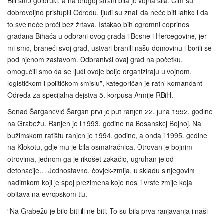
Bili smo goloruki, a na drugoj strani bila je vojna sila. Čim su
dobrovoljno pristupili Odredu, ljudi su znali da neće biti lahko i da
to sve neće proći bez žrtava. Istakao bih ogromni doprinos
građana Bihaća u odbrani ovog grada i Bosne i Hercegovine, jer
mi smo, braneći svoj grad, ustvari branili našu domovinu i borili se
pod njenom zastavom. Odbranivši ovaj grad na početku,
omogućili smo da se ljudi ovdje bolje organiziraju u vojnom,
logističkom i političkom smislu”, kategoričan je ratni komandant
Odreda za specijalna dejstva 5. korpusa Armije RBiH.
Senad Šarganović Šargan prvi je put ranjen 22. juna 1992. godine
na Grabežu. Ranjen je i 1993. godine na Bosanskoj Bojnoj. Na
bužimskom ratištu ranjen je 1994. godine, a onda i 1995. godine
na Klokotu, gdje mu je bila osmatračnica. Otrovan je bojnim
otrovima, jednom ga je rikošet zakačio, ugruhan je od
detonacije… Jednostavno, čovjek-zmija, u skladu s njegovim
nadimkom koji je spoj prezimena koje nosi i vrste zmije koja
obitava na evropskom tlu.
“Na Grabežu je bilo biti ili ne biti. To su bila prva ranjavanja i naši