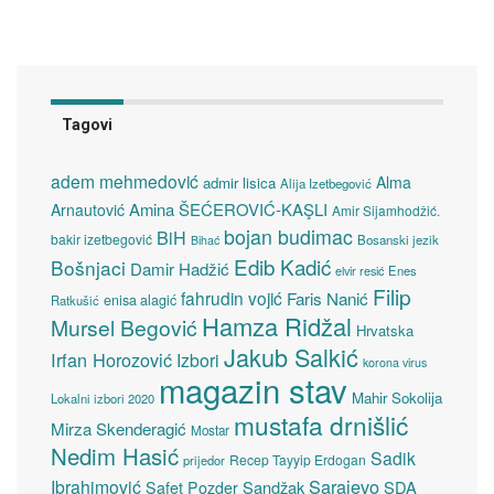
Tagovi
adem mehmedović
Alma
admir lisica
Alija Izetbegović
Amina ŠEĆEROVIĆ-KAŞLI
Arnautović
Amir Sijamhodžić.
bojan budimac
BiH
bakir izetbegović
Bosanski jezik
Bihać
Edib Kadić
Bošnjaci
Damir Hadžić
elvir resić
Enes
Filip
fahrudin vojić
Faris Nanić
enisa alagić
Ratkušić
Hamza Ridžal
Mursel Begović
Hrvatska
Jakub Salkić
Irfan Horozović
Izbori
korona virus
magazin stav
Mahir Sokolija
Lokalni izbori 2020
mustafa drnišlić
Mirza Skenderagić
Mostar
Nedim Hasić
Sadik
Recep Tayyip Erdogan
prijedor
Sarajevo
Ibrahimović
Sandžak
SDA
Safet Pozder