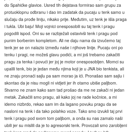
do Spahićke glavice. Usred tih dejstava formirao sam grupu za
protuoklopnu odbranu i dao im zadatak da pucaju u tenk samo u
slučaju da prođe liniju, nikako prije. Međutim, uz tenk je išla praga
i tukla. Ubi baju! Moji vojnici onesposobili su taj tenk i pragu
pogodili ispod. Oni su se razbježali ostavivši tenk i pragu pod
punim borbenim kompletom. Ali ne daju nama da izvučemo taj
tenk jer se on nalazio između naše i njihove linije. Pucaju oni po
tenku i pragi, ne možeš glavu podići, a mi još trebamo zakačiti
pragu za tenka i povući jer joj je motor onesposobljen. Momci su
upalili tenk, bio je jedan među njima koji je u JNA bio tenkista, ali
ne znaju pronaći sajlu pa sam morao ja ići. Pronašao sam sajlu i
skontao da je nisu mogli ni vidjeti jer ih otamo ubiše paljbom.
Stvarno ne znam kako sam tad prošao da me ne zakači ni jedan
metak. Zakačili smo pragu, ali kako joj ne rade kočnice, a mi
idemo nizbrdo, rekao sam im da lagano povuku pragu da se
nasloni na tenk i da tako polahko voze. Tako smo izvukli taj prvi
tenk i pragu pod svom tom paljbom, a onda su nas zamalo naši
ubili jer su mislili da je to agresorski tenk. Provozali smo zarobljeni