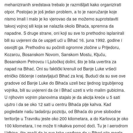
mehaniziranih sredstava trebalo je razmišljati kako organizirati
otpor. Postojao je još jedan problem, a to je naoružanje koje
nismo imali i malo je ko vjerovao da se možemo suprotstaviti
takvoj vojnoj sili koja se nalazila okolo Bihaća, spremna da
napadne. S druge strane, oni koji su sve to prethodno isplanirali
bili su uvjereni da će uspjeti ući u Bihać 16. juna 1992. godine i
osvojiti ga. Prethodno su počinili ogromne zločine u Prijedoru,
Kozarcu, Bosanskom Novom, Sanskom Mostu, Ključu,
Bosanskom Petrovcu i Ljutočkoj dolini, što je bila uvertira za
napad na Bihać. Oni su faktički krenuli od Banje Luke vršeći
etničko čišćenje i ostavljajući Bihać za kraj. Budući da su sve ove
gradove od Banje Luke do Bihaća uzeli bez ijednog izgubljenog
vojnika, bili su uvjereni da će i Bihać uzeti s vrlo malim gubicima.
U njihovim vojnim planovima stajalo je da akcija kreće u 5 sati
ujutro i da se oko 12 sati u centru Bihaća pije kahva. Kad
pogledate našu tadašnju poziciju, od Bihaća do prve slobodne
teritorije u Travniku jeste oko 200 kilometara, a do Karlovca je oko
100 kilometara, i ne može ti nikakva pomoć doći. Tu je i aerodrom
Udbina, što znači da je sve tako urađeno da u Bihać nije mogla