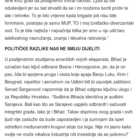
tenk kroz grad da podignemo moral narodu. Ljudi su bili
oduševljeni jer su tad shvatili da se i mi možemo boriti protiv te
sile i tehnike. To je bilo vrijeme kada brigade još nisu bile
formirane, postojao je samo MUP, TO i moj izviđačko-diverzantski
vod. To je bila najteža i najvažnija bitka jer smo u nju ušli bez
adekvatnog naoružanja, znanja i iskustva ratovanja.”
POLITIČKE RAZLIKE NAS NE SMIJU DIJELITI
U poslijeratnim studijama američkih vojnih eksperata, Bihać je
označen kao ključ odbrane Bosne i Hercegovine, jer, da je on
pao, bila bi spojena pruga i cesta koja spaja Banju Luku, Knin i
Beograd, repetitor i aerodrom na Udbini bili bi zauvijek zaštićeni.
Senad Šarganović napominje da je Bihać odigrao ključnu ulogu i
za Republiku Hrvatsku. “Sudbina Bihaća identična je sudbini
Sarajeva. Baš kao što se Sarajevo uspjelo odbraniti i sačuvati
integritet grada, tako je i Bihać. Takav doprinos ovog grada i ovih
ljudi nije zaslužio da bude zapostavljen i ja sumnjam da opet
određeni međunarodni krugovi stoje iza toga. Nije mi jasno kako
ovdje ne može nikakva industrija niti investicije da se pokrenu?