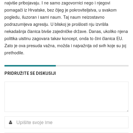
najviše pribojavaju. I ne samo zagovornici nego i njegovi
pomagači iz Hrvatske, bez čijeg je pokroviteljstva, u svakom
pogledu, iluzoran i sami naum. Taj naum neizostavno
podrazumijeva agresiju. U bliskoj je prošlosti nju izvršila
nekadašnja članica bivše zajedničke države. Danas, ukoliko njena
politika uistinu zagovara takav koncept, onda to čini članica EU.
Zato je ova presuda važna, možda i najvažnija od svih koje su joj
prethodile.
PRIDRUŽITE SE DISKUSIJI