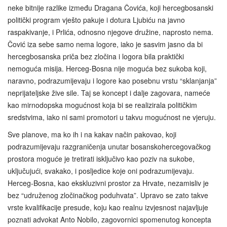
neke bitnije razlike između Dragana Čovića, koji hercegbosanski
politički program vješto pakuje i dotura Ljubiću na javno
raspakivanje, i Prlića, odnosno njegove družine, naprosto nema.
Čović iza sebe samo nema logore, iako je sasvim jasno da bi
hercegbosanska priča bez zločina i logora bila praktički
nemoguća misija. Herceg‑Bosna nije moguća bez sukoba koji,
naravno, podrazumijevaju i logore kao posebnu vrstu “sklanjanja”
neprijateljske žive sile. Taj se koncept i dalje zagovara, nameće
kao mirnodopska mogućnost koja bi se realizirala političkim
sredstvima, iako ni sami promotori u takvu mogućnost ne vjeruju.
Sve planove, ma ko ih i na kakav način pakovao, koji
podrazumijevaju razgraničenja unutar bosanskohercegovačkog
prostora moguće je tretirati isključivo kao poziv na sukobe,
uključujući, svakako, i posljedice koje oni podrazumijevaju.
Herceg-Bosna, kao ekskluzivni prostor za Hrvate, nezamisliv je
bez “udruženog zločinačkog poduhvata”. Upravo se zato takve
vrste kvalifikacije presude, koju kao realnu izvjesnost najavljuje
poznati advokat Anto Nobilo, zagovornici spomenutog koncepta