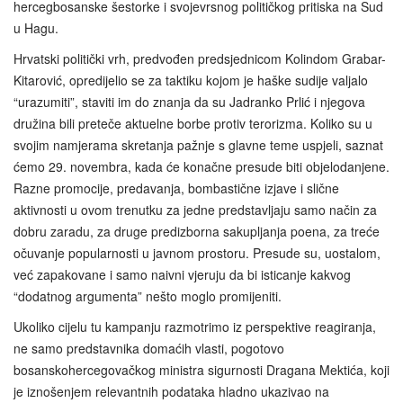
hercegbosanske šestorke i svojevrsnog političkog pritiska na Sud
u Hagu.
Hrvatski politički vrh, predvođen predsjednicom Kolindom Grabar-
Kitarović, opredijelio se za taktiku kojom je haške sudije valjalo
“urazumiti”, staviti im do znanja da su Jadranko Prlić i njegova
družina bili preteče aktuelne borbe protiv terorizma. Koliko su u
svojim namjerama skretanja pažnje s glavne teme uspjeli, saznat
ćemo 29. novembra, kada će konačne presude biti objelodanjene.
Razne promocije, predavanja, bombastične izjave i slične
aktivnosti u ovom trenutku za jedne predstavljaju samo način za
dobru zaradu, za druge predizborna sakupljanja poena, za treće
očuvanje popularnosti u javnom prostoru. Presude su, uostalom,
već zapakovane i samo naivni vjeruju da bi isticanje kakvog
“dodatnog argumenta” nešto moglo promijeniti.
Ukoliko cijelu tu kampanju razmotrimo iz perspektive reagiranja,
ne samo predstavnika domaćih vlasti, pogotovo
bosanskohercegovačkog ministra sigurnosti Dragana Mektića, koji
je iznošenjem relevantnih podataka hladno ukazivao na