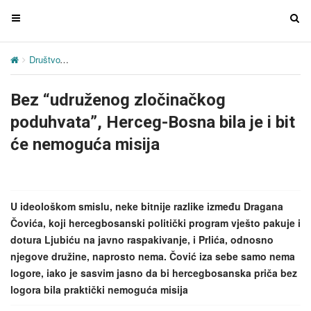
T
T
o
o
g
g
Društvo
Bez “udruženog zločinačkog poduhvata”, Herceg-Bosna bila 
g
g
l
l
Bez “udruženog zločinačkog
e
e
n
n
poduhvata”, Herceg-Bosna bila je i bit
a
a
će nemoguća misija
v
v
i
i
g
g
a
a
U ideološkom smislu, neke bitnije razlike između Dragana
t
t
Čovića, koji hercegbosanski politički program vješto pakuje i
i
i
dotura Ljubiću na javno raspakivanje, i Prlića, odnosno
o
o
njegove družine, naprosto nema. Čović iza sebe samo nema
n
n
logore, iako je sasvim jasno da bi hercegbosanska priča bez
logora bila praktički nemoguća misija