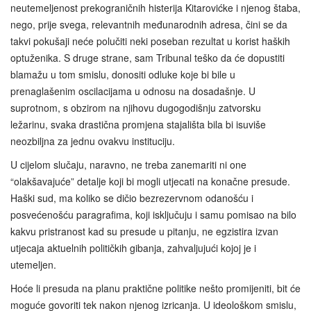
neutemeljenost prekograničnih histerija Kitarovićke i njenog štaba,
nego, prije svega, relevantnih međunarodnih adresa, čini se da
takvi pokušaji neće polučiti neki poseban rezultat u korist haških
optuženika. S druge strane, sam Tribunal teško da će dopustiti
blamažu u tom smislu, donositi odluke koje bi bile u
prenaglašenim oscilacijama u odnosu na dosadašnje. U
suprotnom, s obzirom na njihovu dugogodišnju zatvorsku
ležarinu, svaka drastična promjena stajališta bila bi isuviše
neozbiljna za jednu ovakvu instituciju.
U cijelom slučaju, naravno, ne treba zanemariti ni one
“olakšavajuće” detalje koji bi mogli utjecati na konačne presude.
Haški sud, ma koliko se dičio bezrezervnom odanošću i
posvećenošću paragrafima, koji isključuju i samu pomisao na bilo
kakvu pristranost kad su presude u pitanju, ne egzistira izvan
utjecaja aktuelnih političkih gibanja, zahvaljujući kojoj je i
utemeljen.
Hoće li presuda na planu praktične politike nešto promijeniti, bit će
moguće govoriti tek nakon njenog izricanja. U ideološkom smislu,