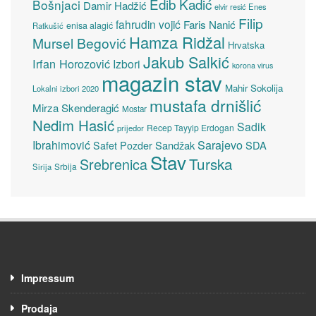
Edib Kadić
Bošnjaci
Damir Hadžić
elvir resić
Enes
Filip
fahrudin vojić
Faris Nanić
enisa alagić
Ratkušić
Hamza Ridžal
Mursel Begović
Hrvatska
Jakub Salkić
Irfan Horozović
Izbori
korona virus
magazin stav
Mahir Sokolija
Lokalni izbori 2020
mustafa drnišlić
Mirza Skenderagić
Mostar
Nedim Hasić
Sadik
Recep Tayyip Erdogan
prijedor
Sarajevo
Ibrahimović
Sandžak
SDA
Safet Pozder
Stav
Turska
Srebrenica
Srbija
Sirija
Impressum
Prodaja