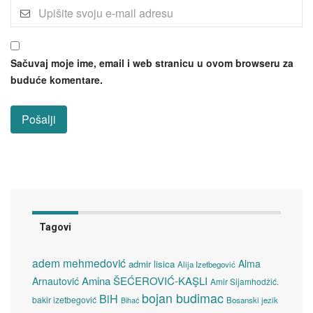
Sačuvaj moje ime, email i web stranicu u ovom browseru za
buduće komentare.
Tagovi
adem mehmedović
Alma
admir lisica
Alija Izetbegović
Amina ŠEĆEROVIĆ-KAŞLI
Arnautović
Amir Sijamhodžić.
bojan budimac
BiH
bakir izetbegović
Bosanski jezik
Bihać