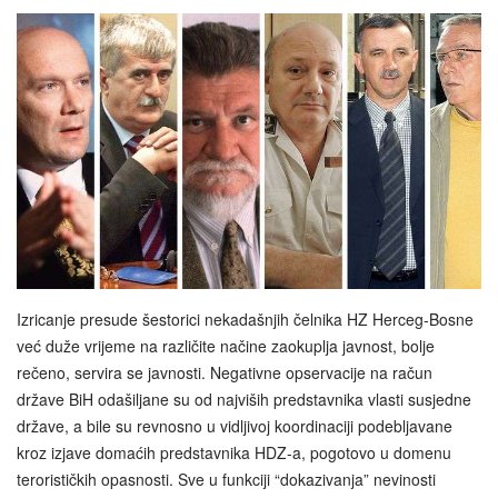
Izricanje presude šestorici nekadašnjih čelnika HZ Herceg-Bosne
već duže vrijeme na različite načine zaokuplja javnost, bolje
rečeno, servira se javnosti. Negativne opservacije na račun
države BiH odašiljane su od najviših predstavnika vlasti susjedne
države, a bile su revnosno u vidljivoj koordinaciji podebljavane
kroz izjave domaćih predstavnika HDZ-a, pogotovo u domenu
terorističkih opasnosti. Sve u funkciji “dokazivanja” nevinosti