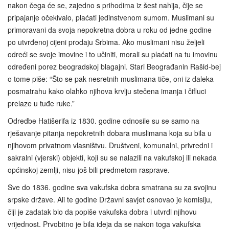
nakon čega će se, zajedno s prihodima iz šest nahija, čije se
pripajanje očekivalo, plaćati jedinstvenom sumom. Muslimani su
primoravani da svoja nepokretna dobra u roku od jedne godine
po utvrđenoj cijeni prodaju Srbima. Ako muslimani nisu željeli
odreći se svoje imovine i to učiniti, morali su plaćati na tu imovinu
određeni porez beogradskoj blagajni. Stari Beograđanin Rašid-bej
o tome piše: “Što se pak nesretnih muslimana tiče, oni iz daleka
posmatrahu kako olahko njihova krvlju stečena imanja i čifluci
prelaze u tuđe ruke.”
Odredbe Hatišerifa iz 1830. godine odnosile su se samo na
rješavanje pitanja nepokretnih dobara muslimana koja su bila u
njihovom privatnom vlasništvu. Društveni, komunalni, privredni i
sakralni (vjerski) objekti, koji su se nalazili na vakufskoj ili nekada
općinskoj zemlji, nisu još bili predmetom rasprave.
Sve do 1836. godine sva vakufska dobra smatrana su za svojinu
srpske države. Ali te godine Državni savjet osnovao je komisiju,
čiji je zadatak bio da popiše vakufska dobra i utvrdi njihovu
vrijednost. Prvobitno je bila ideja da se nakon toga vakufska