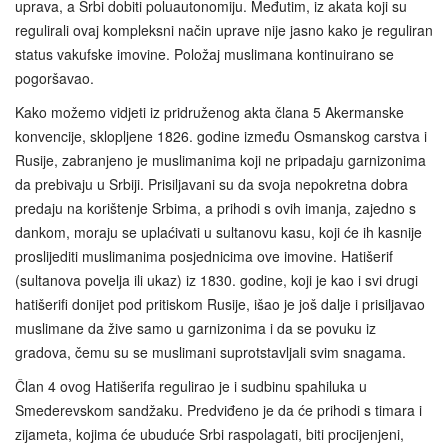
uprava, a Srbi dobiti poluautonomiju. Međutim, iz akata koji su
regulirali ovaj kompleksni način uprave nije jasno kako je reguliran
status vakufske imovine. Položaj muslimana kontinuirano se
pogoršavao.
Kako možemo vidjeti iz pridruženog akta člana 5 Akermanske
konvencije, sklopljene 1826. godine između Osmanskog carstva i
Rusije, zabranjeno je muslimanima koji ne pripadaju garnizonima
da prebivaju u Srbiji. Prisiljavani su da svoja nepokretna dobra
predaju na korištenje Srbima, a prihodi s ovih imanja, zajedno s
dankom, moraju se uplaćivati u sultanovu kasu, koji će ih kasnije
proslijediti muslimanima posjednicima ove imovine. Hatišerif
(sultanova povelja ili ukaz) iz 1830. godine, koji je kao i svi drugi
hatišerifi donijet pod pritiskom Rusije, išao je još dalje i prisiljavao
muslimane da žive samo u garnizonima i da se povuku iz
gradova, čemu su se muslimani suprotstavljali svim snagama.
Član 4 ovog Hatišerifa regulirao je i sudbinu spahiluka u
Smederevskom sandžaku. Predviđeno je da će prihodi s timara i
zijameta, kojima će ubuduće Srbi raspolagati, biti procijenjeni,