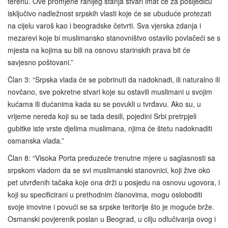
terenu. Ove promjene ranijeg stanja stvari imat će za posljedicu
isključivo nadležnost srpskih vlasti koje će se ubuduće protezati
na cijelu varoš kao i beogradske četvrti. Sva vjerska zdanja i
mezarevi koje bi muslimansko stanovništvo ostavilo povlačeći se s
mjesta na kojima su bili na osnovu starinskih prava bit će
savjesno poštovani.”
Član 3: “Srpska vlada će se pobrinuti da nadoknadi, ili naturalno ili
novčano, sve pokretne stvari koje su ostavili muslimani u svojim
kućama ili dućanima kada su se povukli u tvrđavu. Ako su, u
vrijeme nereda koji su se tada desili, pojedini Srbi pretrpjeli
gubitke iste vrste djelima muslimana, njima će štetu nadoknaditi
osmanska vlada.”
Član 8: “Visoka Porta preduzeće trenutne mjere u saglasnosti sa
srpskom vladom da se svi muslimanski stanovnici, koji žive oko
pet utvrđenih tačaka koje ona drži u posjedu na osnovu ugovora, i
koji su specificirani u prethodnim članovima, mogu osloboditi
svoje imovine i povući se sa srpske teritorije što je moguće brže.
Osmanski povjerenik poslan u Beograd, u cilju odlučivanja ovog i