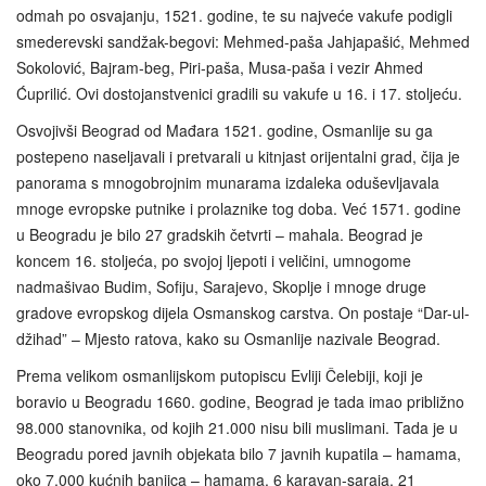
odmah po osvajanju, 1521. godine, te su najveće vakufe podigli
smederevski sandžak-begovi: Mehmed-paša Jahjapašić, Mehmed
Sokolović, Bajram-beg, Piri-paša, Musa-paša i vezir Ahmed
Ćuprilić. Ovi dostojanstvenici gradili su vakufe u 16. i 17. stoljeću.
Osvojivši Beograd od Mađara 1521. godine, Osmanlije su ga
postepeno naseljavali i pretvarali u kitnjast orijentalni grad, čija je
panorama s mnogobrojnim munarama izdaleka oduševljavala
mnoge evropske putnike i prolaznike tog doba. Već 1571. godine
u Beogradu je bilo 27 gradskih četvrti – mahala. Beograd je
koncem 16. stoljeća, po svojoj ljepoti i veličini, umnogome
nadmašivao Budim, Sofiju, Sarajevo, Skoplje i mnoge druge
gradove evropskog dijela Osmanskog carstva. On postaje “Dar-ul-
džihad” – Mjesto ratova, kako su Osmanlije nazivale Beograd.
Prema velikom osmanlijskom putopiscu Evliji Čelebiji, koji je
boravio u Beogradu 1660. godine, Beograd je tada imao približno
98.000 stanovnika, od kojih 21.000 nisu bili muslimani. Tada je u
Beogradu pored javnih objekata bilo 7 javnih kupatila – hamama,
oko 7.000 kućnih banjica – hamama, 6 karavan-saraja, 21