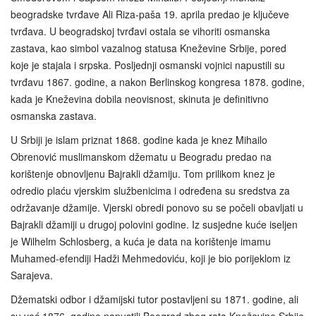
beogradske tvrđave Ali Riza-paša 19. aprila predao je ključeve
tvrđava. U beogradskoj tvrđavi ostala se vihoriti osmanska
zastava, kao simbol vazalnog statusa Kneževine Srbije, pored
koje je stajala i srpska. Posljednji osmanski vojnici napustili su
tvrđavu 1867. godine, a nakon Berlinskog kongresa 1878. godine,
kada je Kneževina dobila neovisnost, skinuta je definitivno
osmanska zastava.
U Srbiji je islam priznat 1868. godine kada je knez Mihailo
Obrenović muslimanskom džematu u Beogradu predao na
korištenje obnovljenu Bajrakli džamiju. Tom prilikom knez je
odredio plaću vjerskim službenicima i određena su sredstva za
održavanje džamije. Vjerski obredi ponovo su se počeli obavljati u
Bajrakli džamiji u drugoj polovini godine. Iz susjedne kuće iseljen
je Wilhelm Schlosberg, a kuća je data na korištenje imamu
Muhamed-efendiji Hadži Mehmedoviću, koji je bio porijeklom iz
Sarajeva.
Džematski odbor i džamijski tutor postavljeni su 1871. godine, ali
su već 1876. godine napustili Beograd zbog rata Kneževine Srbije