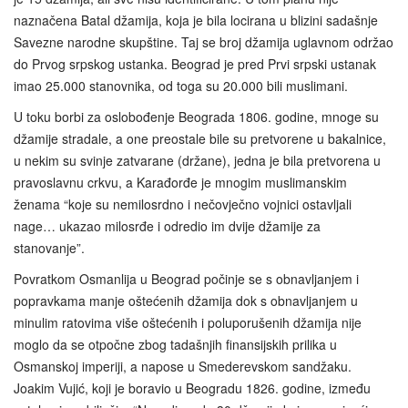
naznačena Batal džamija, koja je bila locirana u blizini sadašnje
Savezne narodne skupštine. Taj se broj džamija uglavnom održao
do Prvog srpskog ustanka. Beograd je pred Prvi srpski ustanak
imao 25.000 stanovnika, od toga su 20.000 bili muslimani.
U toku borbi za oslobođenje Beograda 1806. godine, mnoge su
džamije stradale, a one preostale bile su pretvorene u bakalnice,
u nekim su svinje zatvarane (držane), jedna je bila pretvorena u
pravoslavnu crkvu, a Karađorđe je mnogim muslimanskim
ženama “koje su nemilosrdno i nečovječno vojnici ostavljali
nage… ukazao milosrđe i odredio im dvije džamije za
stanovanje”.
Povratkom Osmanlija u Beograd počinje se s obnavljanjem i
popravkama manje oštećenih džamija dok s obnavljanjem u
minulim ratovima više oštećenih i poluporušenih džamija nije
moglo da se otpočne zbog tadašnjih finansijskih prilika u
Osmanskoj imperiji, a napose u Smederevskom sandžaku.
Joakim Vujić, koji je boravio u Beogradu 1826. godine, između