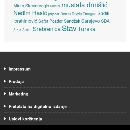
mustafa drnišlić
Mirza Skenderagić
Mostar
Nedim Hasić
Sadik
Recep Tayyip Erdogan
prijedor
Sarajevo
Ibrahimović
Sandžak
SDA
Safet Pozder
Stav
Turska
Srebrenica
Srbija
Sirija
Impressum
Prodaja
Marketing
Pretplata na digitalno izdanje
Uslovi korištenja