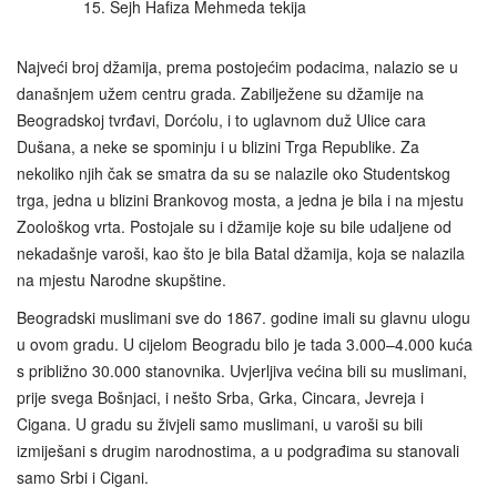
15. Šejh Hafiza Mehmeda tekija
Najveći broj džamija, prema postojećim podacima, nalazio se u
današnjem užem centru grada. Zabilježene su džamije na
Beogradskoj tvrđavi, Dorćolu, i to uglavnom duž Ulice cara
Dušana, a neke se spominju i u blizini Trga Republike. Za
nekoliko njih čak se smatra da su se nalazile oko Studentskog
trga, jedna u blizini Brankovog mosta, a jedna je bila i na mjestu
Zoološkog vrta. Postojale su i džamije koje su bile udaljene od
nekadašnje varoši, kao što je bila Batal džamija, koja se nalazila
na mjestu Narodne skupštine.
Beogradski muslimani sve do 1867. godine imali su glavnu ulogu
u ovom gradu. U cijelom Beogradu bilo je tada 3.000–4.000 kuća
s približno 30.000 stanovnika. Uvjerljiva većina bili su muslimani,
prije svega Bošnjaci, i nešto Srba, Grka, Cincara, Jevreja i
Cigana. U gradu su živjeli samo muslimani, u varoši su bili
izmiješani s drugim narodnostima, a u podgrađima su stanovali
samo Srbi i Cigani.