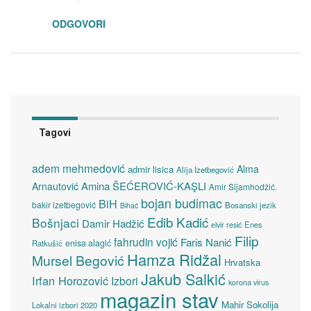
ODGOVORI
Tagovi
adem mehmedović
Alma
admir lisica
Alija Izetbegović
Amina ŠEĆEROVIĆ-KAŞLI
Arnautović
Amir Sijamhodžić.
bojan budimac
BiH
bakir izetbegović
Bosanski jezik
Bihać
Edib Kadić
Bošnjaci
Damir Hadžić
elvir resić
Enes
Filip
fahrudin vojić
Faris Nanić
enisa alagić
Ratkušić
Hamza Ridžal
Mursel Begović
Hrvatska
Jakub Salkić
Irfan Horozović
Izbori
korona virus
magazin stav
Mahir Sokolija
Lokalni izbori 2020