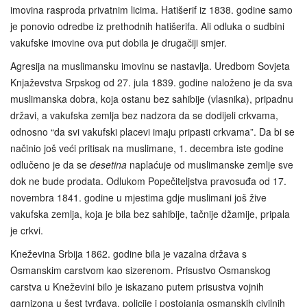
imovina rasproda privatnim licima. Hatišerif iz 1838. godine samo
je ponovio odredbe iz prethodnih hatišerifa. Ali odluka o sudbini
vakufske imovine ova put dobila je drugačiji smjer.
Agresija na muslimansku imovinu se nastavlja. Uredbom Sovjeta
Knjaževstva Srpskog od 27. jula 1839. godine naloženo je da sva
muslimanska dobra, koja ostanu bez sahibije (vlasnika), pripadnu
državi, a vakufska zemlja bez nadzora da se dodijeli crkvama,
odnosno “da svi vakufski placevi imaju pripasti crkvama”. Da bi se
načinio još veći pritisak na muslimane, 1. decembra iste godine
odlučeno je da se
desetina
naplaćuje od muslimanske zemlje sve
dok ne bude prodata. Odlukom Popečiteljstva pravosuđa od 17.
novembra 1841. godine u mjestima gdje muslimani još žive
vakufska zemlja, koja je bila bez sahibije, tačnije džamije, pripala
je crkvi.
Kneževina Srbija 1862. godine bila je vazalna država s
Osmanskim carstvom kao sizerenom. Prisustvo Osmanskog
carstva u Kneževini bilo je iskazano putem prisustva vojnih
garnizona u šest tvrđava, policije i postojanja osmanskih civilnih