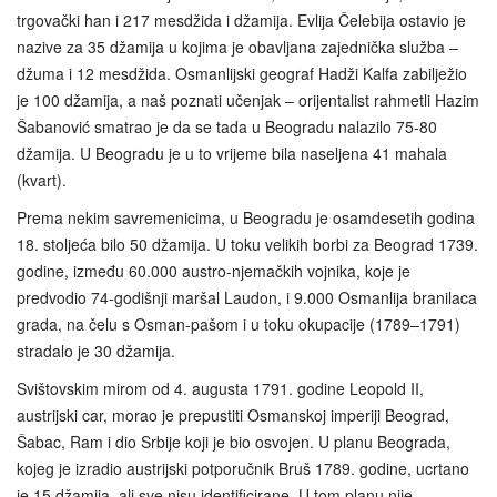
trgovački han i 217 mesdžida i džamija. Evlija Čelebija ostavio je
nazive za 35 džamija u kojima je obavljana zajednička služba –
džuma i 12 mesdžida. Osmanlijski geograf Hadži Kalfa zabilježio
je 100 džamija, a naš poznati učenjak – orijentalist rahmetli Hazim
Šabanović smatrao je da se tada u Beogradu nalazilo 75-80
džamija. U Beogradu je u to vrijeme bila naseljena 41 mahala
(kvart).
Prema nekim savremenicima, u Beogradu je osamdesetih godina
18. stoljeća bilo 50 džamija. U toku velikih borbi za Beograd 1739.
godine, između 60.000 austro-njemačkih vojnika, koje je
predvodio 74-godišnji maršal Laudon, i 9.000 Osmanlija branilaca
grada, na čelu s Osman-pašom i u toku okupacije (1789–1791)
stradalo je 30 džamija.
Svištovskim mirom od 4. augusta 1791. godine Leopold II,
austrijski car, morao je prepustiti Osmanskoj imperiji Beograd,
Šabac, Ram i dio Srbije koji je bio osvojen. U planu Beograda,
kojeg je izradio austrijski potporučnik Bruš 1789. godine, ucrtano
je 15 džamija, ali sve nisu identificirane. U tom planu nije