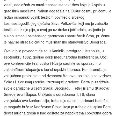
vlasti, nadležnih za muslimansko stanovništvo koje je živjelo u
gradskim naseljima. Nakon događaja na Čukur česmi, pri čemu je
jedan osmanski vojnik testijom povrijedio srpskog
šesnaestogodišnjeg dječaka Savu Petkovića, koji mu je zatražio
testiju da iz nje pije, a ovaj ga uz drske riječi odbio, uslijedio je
sukob između osmanskog garnizona i naoružanih Srba, pri čemu
je najviše stradalo civilno muslimansko stanovništvo Beograda.
Ovo je bilo povodom da se u Kanlidži, predgrađu Istanbula, u
septembru 1862. godine održi međunarodna konferencija. Uoči
ove konferencije Francuska i Rusija sačinile su sporazum o
zajedničkom istupanju u korist srpskih interesa. Konferencija je
zaključena protokolom od dvanaest članova, po kojem se tvrđave
Soko i Užice imaju srušiti, izuzimajući gradove. Porta je zadržala
svoje garnizone u četiri grada: Beogradu, Feth-i islamu (Kladovu),
Smederevu i Šapcu. U skladu s odredbama 1. i 8. člana
zaključaka ove konferencije, trebalo je da se muslimani isele što
je moguće brže iz Kneževine Srbije, koja je trebalo da isplati Porti
devet miliona groša u ime odštete za nepokretna i pokretna dobra