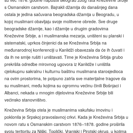
s Osmanskim carstvom. Bajrakli džamija do današnjeg dana
ostala je jedina sačuvana beogradska džamija u Beogradu, u
kojoj muslimani obavljaju svoje molitvene obrede. Sve druge
beogradske džamije, kao i džamije u drugim gradovima
Kneževine Srbije, a i muslimanska mezarja, uništeni su planski i
sistematski, uprkos činjenici da se Kneževina Srbija na
međunarodnoj konferenciji u Kanlidži obavezala da će ih čuvati i
da ih ne smije rušiti i uništavati. Time je Kneževina Srbija grubo
prekršila odredbe mirovnog ugovora iz Kanlidže i uništila
cjelokupnu sakralnu i kulturnu baštinu muslimana starosjedioca
na ovim prostorima, te potpuno zatrla sve materijalne tragove da
su muslimani, među kojima su ogromnu većinu činili Bošnjaci i
Albanci, nekada u mnogim dijelovima Kneževine Srbije bili
većinsko stanovništvo.
Kneževina Srbija otela je muslimanima vakufsku imovinu i
poklonila je Srpskoj pravoslavnoj crkvi. Kada je Kneževina Srbija u
novom ratu s Osmanskim carstvom 1876–1878. godine proširila
svoju teritoriju za Niški, Toplički, Vranjski i Pirotski okrug, u kojima