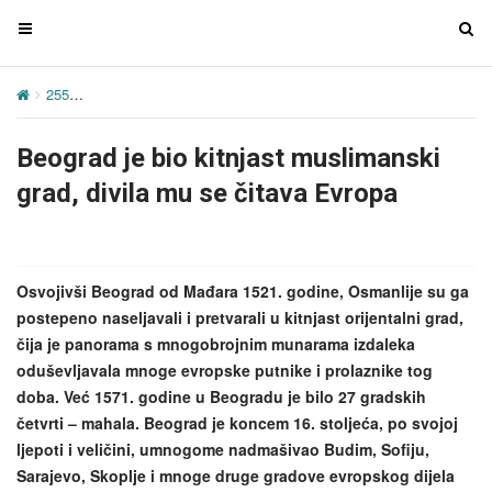
T
T
o
o
g
g
255
Beograd je bio kitnjast muslimanski grad, divila mu se čitava E
g
g
l
l
Beograd je bio kitnjast muslimanski
e
e
n
n
grad, divila mu se čitava Evropa
a
a
v
v
i
i
g
g
Osvojivši Beograd od Mađara 1521. godine, Osmanlije su ga
a
a
postepeno naseljavali i pretvarali u kitnjast orijentalni grad,
t
t
čija je panorama s mnogobrojnim munarama izdaleka
i
i
oduševljavala mnoge evropske putnike i prolaznike tog
o
o
doba. Već 1571. godine u Beogradu je bilo 27 gradskih
n
n
četvrti – mahala. Beograd je koncem 16. stoljeća, po svojoj
ljepoti i veličini, umnogome nadmašivao Budim, Sofiju,
Sarajevo, Skoplje i mnoge druge gradove evropskog dijela