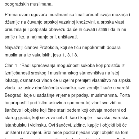
beogradskih muslimana.
Prema ovom ugovoru muslimani su imali predati svoja mezarja i
džamije na čuvanje srpskoj vazalnoj kneževini, a srpska vlast
preuzela je i potpisala obavezu da će ih čuvati i štititi i da ih ne
smije niko, a najmanje oni, uništavati.
Najvažniji članovi Protokola, koji se tiču nepokretnih dobara
muslimana te vakufskih, jesu 1, 3. i 8.
Član 1: “Radi sprečavanja mogućnosti sukoba koji proističu iz
izmiješanosti srpskog i muslimanskog stanovništva na istoj
lokaciji, osmanska vlada će u cjelini prenijeti vlasništvo na srpsku
vladu, uz uslov obeštećenja vlasnika, sve zemlje i kuće u varoši
Beograd, koje u sadašnje vrijeme pripadaju muslimanima. Porta
će prepustiti pod istim uslovima spomenutoj vladi sve zidine,
šančeve i objekte koji čine stari bedem koji odvaja moderni od
starog grada, koji se zove četvrt, kao i kapije – savsku, varošku,
istanbulsku i vidinsku. Ovi šančevi, zidine, kapije i objekti bit će
uništeni i sravnjeni. Srbi neće podići nijedan vojni objekt na tom