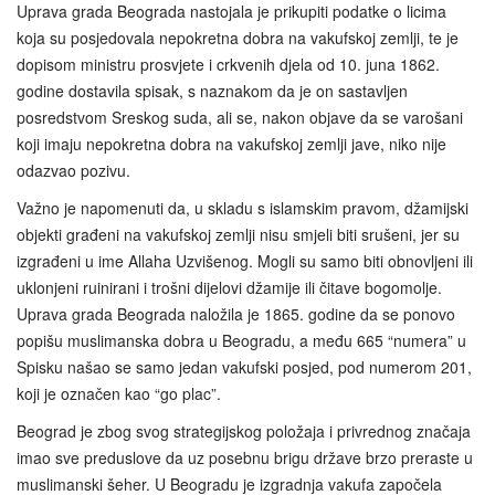
Uprava grada Beograda nastojala je prikupiti podatke o licima
koja su posjedovala nepokretna dobra na vakufskoj zemlji, te je
dopisom ministru prosvjete i crkvenih djela od 10. juna 1862.
godine dostavila spisak, s naznakom da je on sastavljen
posredstvom Sreskog suda, ali se, nakon objave da se varošani
koji imaju nepokretna dobra na vakufskoj zemlji jave, niko nije
odazvao pozivu.
Važno je napomenuti da, u skladu s islamskim pravom, džamijski
objekti građeni na vakufskoj zemlji nisu smjeli biti srušeni, jer su
izgrađeni u ime Allaha Uzvišenog. Mogli su samo biti obnovljeni ili
uklonjeni ruinirani i trošni dijelovi džamije ili čitave bogomolje.
Uprava grada Beograda naložila je 1865. godine da se ponovo
popišu muslimanska dobra u Beogradu, a među 665 “numera” u
Spisku našao se samo jedan vakufski posjed, pod numerom 201,
koji je označen kao “go plac”.
Beograd je zbog svog strategijskog položaja i privrednog značaja
imao sve preduslove da uz posebnu brigu države brzo preraste u
muslimanski šeher. U Beogradu je izgradnja vakufa započela