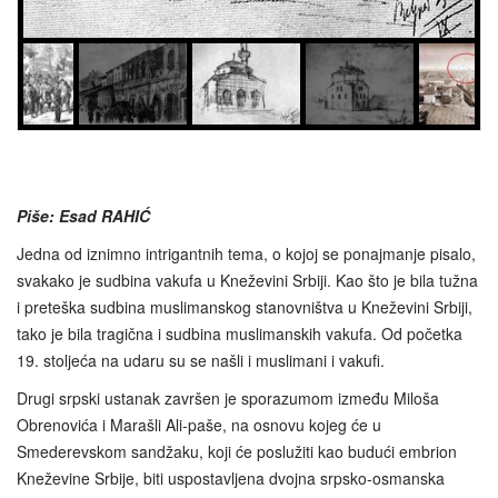
Piše: Esad RAHIĆ
Jedna od iznimno intrigantnih tema, o kojoj se ponajmanje pisalo,
svakako je sudbina vakufa u Kneževini Srbiji. Kao što je bila tužna
i preteška sudbina muslimanskog stanovništva u Kneževini Srbiji,
tako je bila tragična i sudbina muslimanskih vakufa. Od početka
19. stoljeća na udaru su se našli i muslimani i vakufi.
Drugi srpski ustanak završen je sporazumom između Miloša
Obrenovića i Marašli Ali-paše, na osnovu kojeg će u
Smederevskom sandžaku, koji će poslužiti kao budući embrion
Kneževine Srbije, biti uspostavljena dvojna srpsko-osmanska