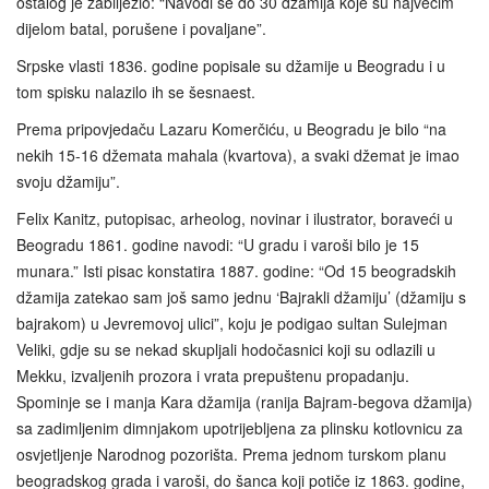
ostalog je zabilježio: “Navodi se do 30 džamija koje su najvećim
dijelom batal, porušene i povaljane”.
Srpske vlasti 1836. godine popisale su džamije u Beogradu i u
tom spisku nalazilo ih se šesnaest.
Prema pripovjedaču Lazaru Komerčiću, u Beogradu je bilo “na
nekih 15-16 džemata mahala (kvartova), a svaki džemat je imao
svoju džamiju”.
Felix Kanitz, putopisac, arheolog, novinar i ilustrator, boraveći u
Beogradu 1861. godine navodi: “U gradu i varoši bilo je 15
munara.” Isti pisac konstatira 1887. godine: “Od 15 beogradskih
džamija zatekao sam još samo jednu ‘Bajrakli džamiju’ (džamiju s
bajrakom) u Jevremovoj ulici”, koju je podigao sultan Sulejman
Veliki, gdje su se nekad skupljali hodočasnici koji su odlazili u
Mekku, izvaljenih prozora i vrata prepuštenu propadanju.
Spominje se i manja Kara džamija (ranija Bajram-begova džamija)
sa zadimljenim dimnjakom upotrijebljena za plinsku kotlovnicu za
osvjetljenje Narodnog pozorišta. Prema jednom turskom planu
beogradskog grada i varoši, do šanca koji potiče iz 1863. godine,