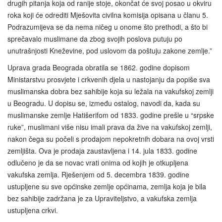
drugih pitanja koja od ranije stoje, okončat će svoj posao u okviru
roka koji će odrediti Mješovita civilna komisija opisana u članu 5.
Podrazumijeva se da nema ničeg u onome što prethodi, a što bi
sprečavalo muslimane da zbog svojih poslova putuju po
unutrašnjosti Kneževine, pod uslovom da poštuju zakone zemlje.”
Uprava grada Beograda obratila se 1862. godine dopisom
Ministarstvu prosvjete i crkvenih djela u nastojanju da popiše sva
muslimanska dobra bez sahibije koja su ležala na vakufskoj zemlji
u Beogradu. U dopisu se, između ostalog, navodi da, kada su
muslimanske zemlje Hatišerifom od 1833. godine prešle u “srpske
ruke”, muslimani više nisu imali prava da žive na vakufskoj zemlji,
nakon čega su počeli s prodajom nepokretnih dobara na ovoj vrsti
zemljišta. Ova je prodaja zaustavljena i 14. jula 1833. godine
odlučeno je da se novac vrati onima od kojih je otkupljena
vakufska zemlja. Rješenjem od 5. decembra 1839. godine
ustupljene su sve općinske zemlje općinama, zemlja koja je bila
bez sahibije zadržana je za Upraviteljstvo, a vakufska zemlja
ustupljena crkvi.