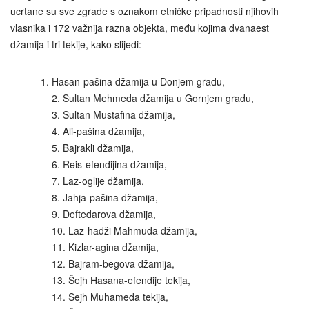
ucrtane su sve zgrade s oznakom etničke pripadnosti njihovih
vlasnika i 172 važnija razna objekta, među kojima dvanaest
džamija i tri tekije, kako slijedi:
Hasan-pašina džamija u Donjem gradu,
2. Sultan Mehmeda džamija u Gornjem gradu,
3. Sultan Mustafina džamija,
4. Ali-pašina džamija,
5. Bajrakli džamija,
6. Reis-efendijina džamija,
7. Laz-oglije džamija,
8. Jahja-pašina džamija,
9. Deftedarova džamija,
10. Laz-hadži Mahmuda džamija,
11. Kizlar-agina džamija,
12. Bajram-begova džamija,
13. Šejh Hasana-efendije tekija,
14. Šejh Muhameda tekija,