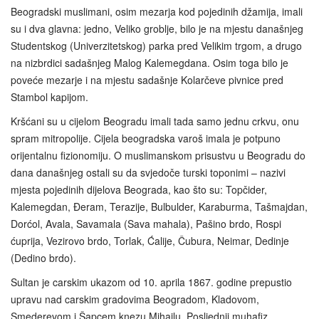
Beogradski muslimani, osim mezarja kod pojedinih džamija, imali
su i dva glavna: jedno, Veliko groblje, bilo je na mjestu današnjeg
Studentskog (Univerzitetskog) parka pred Velikim trgom, a drugo
na nizbrdici sadašnjeg Malog Kalemegdana. Osim toga bilo je
poveće mezarje i na mjestu sadašnje Kolarčeve pivnice pred
Stambol kapijom.
Kršćani su u cijelom Beogradu imali tada samo jednu crkvu, onu
spram mitropolije. Cijela beogradska varoš imala je potpuno
orijentalnu fizionomiju. O muslimanskom prisustvu u Beogradu do
dana današnjeg ostali su da svjedoče turski toponimi – nazivi
mjesta pojedinih dijelova Beograda, kao što su: Topčider,
Kalemegdan, Đeram, Terazije, Bulbulder, Karaburma, Tašmajdan,
Dorćol, Avala, Savamala (Sava mahala), Pašino brdo, Rospi
ćuprija, Vezirovo brdo, Torlak, Ćalije, Čubura, Neimar, Dedinje
(Dedino brdo).
Sultan je carskim ukazom od 10. aprila 1867. godine prepustio
upravu nad carskim gradovima Beogradom, Kladovom,
Smederevom i Šapcem knezu Mihailu. Posljednji muhafiz