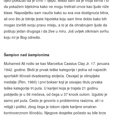
djeci pokazati da je crno – lijepo. Mislio sam da je moja svrha i to
da pokažem bijelcima kako ne mogu tretirati crnce kao ljude niže
klase. Naposljetku sam naučio kako su sva ova dostignuća bitna,
ali ono što je bitnije jeste hipoteka koju sam time dobio kako bih
mogao izvršiti svoju pravu misiju, a to je da ohrabrujem ljude da
poštuju jedan drugoga i da žive u miru. Još uvijek otkrivam svrhu
koju mi je Bog odredio.
Šampion nad šampionima
Muhamed Ali rodio se kao Marcellus Cassius Clay Jr. 17. januara
1942. godine. Bivši je prvak teške kategorije i jedna od najvećih
sportskih ličnosti dvadesetog stoljeća. Osvajač je olimpijske
medalje (Rim, 1960) i prvi bokser koji je osvajao titulu prvaka
teške kategorije tri puta. U karijeri koja je trajala 21 godinu
pobijedio je u 56 mečeva, od čega u 37 knock outom. Izgubio je
samo pet puta. Često je govorio o problemima rasizma, ali i o
religiji i politici, zbog čega je tokom cijele karijere smatran
kontroverznom ličnošću. Njegove dosjetke počesto su bile brze