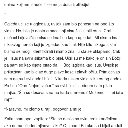
onima koji meni neće ili će moja duša izblijedjeti.
*
Ogledajući se u ogledalu, uvijek sam bio ponosan na ono što
vidim. No, bilo je dosta crnaca koji nisu željeli biti crnci. Crni
dječaci i djevojčice nisu se imali na koga ugledati. Mi nismo imali
nikakvog heroja koji je izgledao kao i mi. Nije bilo nikoga s kim
bismo se mogli identificirati i nismo znali u šta se uklapamo. Čak
je i Isus na svim slikama bio bijel. Učili su me kako je on sin Božiji,
pa sam se kao dijete pitao da li i Bog izgleda kao Isus. Uvijek je
prikazivan kao bijelac duge plave kose i plavih očiju. Primjećivao
sam da su i svi anđeli bijeli. Nikada nisam vidio sliku crnog anđela.
Pa i na “Oproštajnoj večeri” su svi bijelci. Jednom sam pitao
majku: “Šta se dešava s nama kada umremo? Možemo li i mi ići u
raj?”
“Naravno, mi idemo u raj”, odgovorila mi je.
Zatim sam opet zapitao: “Šta se desilo sa svim crnim anđelima
ako nema nijedne njihove slike? O, znam! Pa ako su i bijeli anđeli