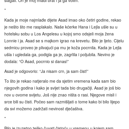
slagali. On je moj mlađi brat i ja ga volim.
*
Kada je moje najmlađe dijete Asad imao oko četiri godine, rekao
je nešto što me rasplakalo. Naše kćerke Hana i Lejla ušle su u
hotelsku sobu u Los Angelesu u kojoj smo odsjeli moja žena
Lonnie i ja. Asad se s majkom igrao na krevetu. Bilo je ljeto. Cijelu
sedmicu proveo je plivajući pa mu je koža pocrnila. Kada je Lejla
ušla i ugledala ga, podigla ga je, zagrlila i poljubila. Nevino je
dodala: “O Asad, pocrnio si danas!”
Asad je odgovorio: “Ja nisam crn, ja sam čist!”
To što je rekao natjeralo me da sjetim vremena kada sam bio
njegovih godina i kako je svijet tada bio drugačiji. Asad je još bio
nov u ovome svijetu. Još nije znao ništa o rasi. Njegove misli i
srce bili su čisti. Počeo sam razmišljati o tome kako bi bilo lijepo
da svi možemo zadržati nevinost dječaštva.
*
Bilo je izuzetno teško čuvati čistoću u vremenu u kojem sam