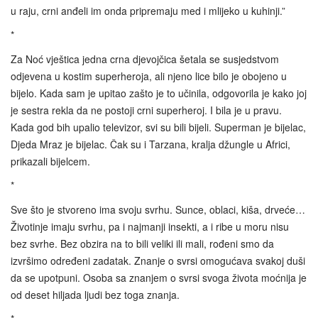
u raju, crni anđeli im onda pripremaju med i mlijeko u kuhinji.”
*
Za Noć vještica jedna crna djevojčica šetala se susjedstvom
odjevena u kostim superheroja, ali njeno lice bilo je obojeno u
bijelo. Kada sam je upitao zašto je to učinila, odgovorila je kako joj
je sestra rekla da ne postoji crni superheroj. I bila je u pravu.
Kada god bih upalio televizor, svi su bili bijeli. Superman je bijelac,
Djeda Mraz je bijelac. Čak su i Tarzana, kralja džungle u Africi,
prikazali bijelcem.
*
Sve što je stvoreno ima svoju svrhu. Sunce, oblaci, kiša, drveće…
Životinje imaju svrhu, pa i najmanji insekti, a i ribe u moru nisu
bez svrhe. Bez obzira na to bili veliki ili mali, rođeni smo da
izvršimo određeni zadatak. Znanje o svrsi omogućava svakoj duši
da se upotpuni. Osoba sa znanjem o svrsi svoga života moćnija je
od deset hiljada ljudi bez toga znanja.