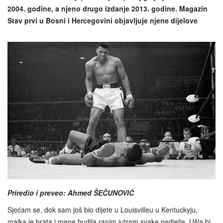
2004. godine, a njeno drugo izdanje 2013. godine. Magazin
Stav prvi u Bosni i Hercegovini objavljuje njene dijelove
Priredio i preveo: Ahmed ŠEČUNOVIĆ
Sjećam se, dok sam još bio dijete u Louisvilleu u Kentuckyju,
majka je brata i mene budila ranim jutrom svake nedjelje. Ušla bi