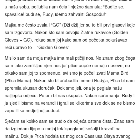
u našu sobu, poljubila nam čela i nježno šapnula: “Budite se,
spavalice! budi se, Rudy, idemo zahvaliti Gospodu!”
Majka me često zvala i “GG” (Dži dži) jer su to bili prvi glasovi koje
sam izgovorio. Nakon što sam osvojio Zlatne rukavice (Golden
Gloves – GG), rekao sam joj kako sam od početka pokušavao
reći upravo to – “Golden Gloves”.
Mislio sam da moja majka ima mali ptičiji nos. Ne znam zbog čega
sam tako zamišljao njen nos jer ptice uopće nemaju noseve, no
otkako sam joj to spomenuo, svi smo je počeli zvati Mama Bird
(Ptica Mama). Nakon što bi probudila mene i Rudyja, Ptica bi nam
spremila ukusan doručak. Dok smo jeli, ona je peglala našu
najljepšu odjeću. Potom bi nas okupala. Nakon spremanja, Rudy i
ja sjedili bismo na verandi i igrali se klikerima sve dok se ne bismo
zaputili ka nedjeljnoj poduci.
Sjećam se koliko sam se trudio da odjeća ostane čista. Znao sam
da izgledam lijepo u mojoj tek ispeglanoj košulji i kravati na
mašnu. Dok je Ptica hodala uz mog oca Cassiusa Claya zvanog