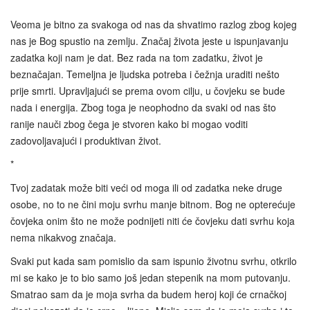
*
Veoma je bitno za svakoga od nas da shvatimo razlog zbog kojeg
nas je Bog spustio na zemlju. Značaj života jeste u ispunjavanju
zadatka koji nam je dat. Bez rada na tom zadatku, život je
beznačajan. Temeljna je ljudska potreba i čežnja uraditi nešto
prije smrti. Upravljajući se prema ovom cilju, u čovjeku se bude
nada i energija. Zbog toga je neophodno da svaki od nas što
ranije nauči zbog čega je stvoren kako bi mogao voditi
zadovoljavajući i produktivan život.
*
Tvoj zadatak može biti veći od moga ili od zadatka neke druge
osobe, no to ne čini moju svrhu manje bitnom. Bog ne opterećuje
čovjeka onim što ne može podnijeti niti će čovjeku dati svrhu koja
nema nikakvog značaja.
Svaki put kada sam pomislio da sam ispunio životnu svrhu, otkrilo
mi se kako je to bio samo još jedan stepenik na mom putovanju.
Smatrao sam da je moja svrha da budem heroj koji će crnačkoj