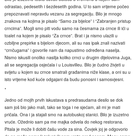
odrastao, pedesetih i šezdesetih godina. U to sam vrijeme počeo
prepoznavati nepravdu vezanu za segregaciju. Bilo je mnogo
znakova na kojima je pisalo “Samo za bijelce” i “Zabranjen pristup
crncima”. Mogli smo piti vodu samo na česmama za crnce ili ići u
toalet na kojem je pisalo “Za crnce”. Brat i ja nismo ulazili u
ozbiljne prepirke s bijelom djecom, ali su nas ipak znali nazivati
“crnčugama” i govorile nam da napustimo određena naselja.
Nismo iskusili onoliko nasilja koliko crnci u drugim dijelovima Juga,
ali se segregacija osjećala i u Louisvilleu. Bilo je čudno živjeti u
svijetu u kojem su crnce smatrali građanima niže klase, a oni su u
isto vrijeme kod kuće odgajani da budu ponosni i samosvjesni.
*
Jedno od mojih prvih iskustava s predrasudama desilo se dok
sam još bio jako mali, tako se toga i ne sjećam, ali mi je mati
pričala. Ona i ja stajali smo na autobuskoj stanici. Bilo je izuzetno
vruće. Ožednio sam pa me majka odvela do nekog restorana.
Pitala je može li dobiti čašu vode za sina. Čovjek joj je odgovorio