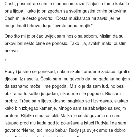
Cash, posmatrao sam ih s ponosom razmišljajući o tome kako je
ona lijepa i kako je on zgodan sa svojim gustim crnim brkovima.
Cash mi je često govorio: “Dosta muškaraca mi zavidi jer ne
mogu imati brkove duge i čvrste poput mojih.”
Ono što mi je pričao uvijek sam nosio sa sobom. Mislim da su
brkovi bili nešto čime se ponosio. Tako i ja, svakih malo, pustim
brkove.
*
Rudy i ja smo se ponekad, nakon škole i urađene zadaće, igrali s
djecom iz naselja. Često sam mu govorio da me gađa kamenjem
da saznamo može li me pogoditi. Mislio je da sam lud, no bez
obzira na to koliko je gađao, nikad me nije pogodio. Bio sam
prebrz. Trčao sam lijevo, desno, saginjao se i izvrdavao, skakao
kako bih izbjegao kamenje. Mnogo sam se zabavljao sa svojim
bratom. Rijetko smo se tukli. Majka je često govorila da sam
istupao pred nju kada god je pokušavala istući Rudyja i da sam
govorio: “Nemoj tući moju bebu.” Rudy i ja uvijek smo se dobro