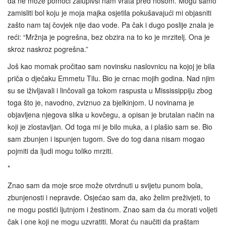
da ne može pomoći zalupivši nam vrata pred nosom. Mogu samo
zamisliti bol koju je moja majka osjetila pokušavajući mi objasniti
zašto nam taj čovjek nije dao vode. Pa čak i dugo poslije znala je
reći: “Mržnja je pogrešna, bez obzira na to ko je mrzitelj. Ona je
skroz naskroz pogrešna.”
Još kao momak pročitao sam novinsku naslovnicu na kojoj je bila
priča o dječaku Emmetu Tilu. Bio je crnac mojih godina. Nad njim
su se iživljavali i linčovali ga tokom raspusta u Mississippiju zbog
toga što je, navodno, zviznuo za bjelkinjom. U novinama je
objavljena njegova slika u kovčegu, a opisan je brutalan način na
koji je zlostavljan. Od toga mi je bilo muka, a i plašio sam se. Bio
sam zbunjen i ispunjen tugom. Sve do tog dana nisam mogao
pojmiti da ljudi mogu toliko mrziti.
*
Znao sam da moje srce može otvrdnuti u svijetu punom bola,
zbunjenosti i nepravde. Osjećao sam da, ako želim preživjeti, to
ne mogu postići ljutnjom i žestinom. Znao sam da ću morati voljeti
čak i one koji ne mogu uzvratiti. Morat ću naučiti da praštam