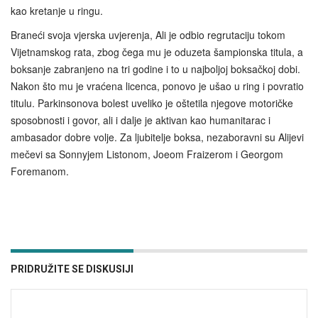
kao kretanje u ringu.
Braneći svoja vjerska uvjerenja, Ali je odbio regrutaciju tokom
Vijetnamskog rata, zbog čega mu je oduzeta šampionska titula, a
boksanje zabranjeno na tri godine i to u najboljoj boksačkoj dobi.
Nakon što mu je vraćena licenca, ponovo je ušao u ring i povratio
titulu. Parkinsonova bolest uveliko je oštetila njegove motoričke
sposobnosti i govor, ali i dalje je aktivan kao humanitarac i
ambasador dobre volje. Za ljubitelje boksa, nezaboravni su Alijevi
mečevi sa Sonnyjem Listonom, Joeom Fraizerom i Georgom
Foremanom.
PRIDRUŽITE SE DISKUSIJI