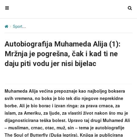
T
T
o
o
g
g
Sport
Autobiografija Muhameda Alija (1): Mržnja je pogrešna, čak i kad
g
g
l
l
Autobiografija Muhameda Alija (1):
e
e
n
n
Mržnja je pogrešna, čak i kad ti ne
a
a
daju piti vodu jer nisi bijelac
v
v
i
i
g
g
a
a
Muhameda Alija većina prepoznaje kao najboljeg boksera
t
t
svih vremena, no boks je bio tek dio njegove neprekidne
i
i
borbe. Ali je bio borac i izvan ringa: za prava crnaca, za
o
o
islam, za Ameriku, za ljude, za vlastiti život nakon što mu je
n
n
dijagnosticirana teška bolest. Upravo taj drugi Muhamed Ali
– musliman, crnac, otac, muž, sin – tema je autobiografije
The Soul of Butterfly (Duša leptira). Knjiga je publicirana