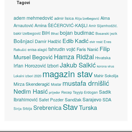
Tagovi
adem mehmedović
Alma
admir lisica
Alija Izetbegović
Amina ŠEĆEROVIĆ-KAŞLI
Arnautović
Amir Sijamhodžić.
bojan budimac
BiH
bakir izetbegović
Bosanski jezik
Bihać
Edib Kadić
Bošnjaci
Damir Hadžić
elvir resić
Enes
Filip
fahrudin vojić
Faris Nanić
enisa alagić
Ratkušić
Hamza Ridžal
Mursel Begović
Hrvatska
Jakub Salkić
Irfan Horozović
Izbori
korona virus
magazin stav
Mahir Sokolija
Lokalni izbori 2020
mustafa drnišlić
Mirza Skenderagić
Mostar
Nedim Hasić
Sadik
Recep Tayyip Erdogan
prijedor
Sarajevo
Ibrahimović
Sandžak
SDA
Safet Pozder
Stav
Turska
Srebrenica
Srbija
Sirija