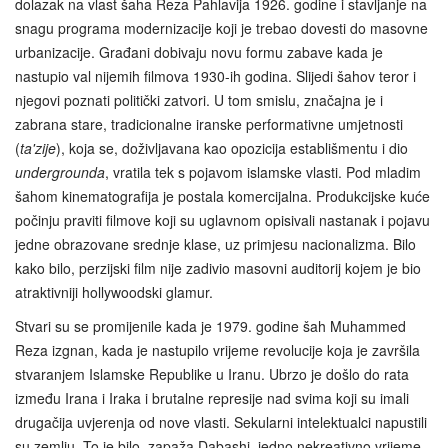
dolazak na vlast šaha Reza Pahlavija 1926. godine i stavljanje na
snagu programa modernizacije koji je trebao dovesti do masovne
urbanizacije. Građani dobivaju novu formu zabave kada je
nastupio val nijemih filmova 1930-ih godina. Slijedi šahov teror i
njegovi poznati politički zatvori. U tom smislu, značajna je i
zabrana stare, tradicionalne iranske performativne umjetnosti
(
ta'zije
), koja se, doživljavana kao opozicija establišmentu i dio
undergrounda
, vratila tek s pojavom islamske vlasti. Pod mladim
šahom kinematografija je postala komercijalna. Produkcijske kuće
počinju praviti filmove koji su uglavnom opisivali nastanak i pojavu
jedne obrazovane srednje klase, uz primjesu nacionalizma. Bilo
kako bilo, perzijski film nije zadivio masovni auditorij kojem je bio
atraktivniji hollywoodski glamur.
Stvari su se promijenile kada je 1979. godine šah Muhammed
Reza izgnan, kada je nastupilo vrijeme revolucije koja je završila
stvaranjem Islamske Republike u Iranu. Ubrzo je došlo do rata
između Irana i Iraka i brutalne represije nad svima koji su imali
drugačija uvjerenja od nove vlasti. Sekularni intelektualci napustili
su zemlju. To je bilo, zapaža Dabashi, jedno nekreativno vrijeme,