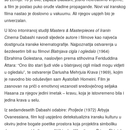
a film je postao puko oruđe vladine propagande. Novi val iranskog
filma nastao je doslovno u vakuumu. Ali njegov uspjeh bio je
univerzalan.
U lično intoniranoj studiji
Masters & Masterpieces of Iranin
Cinema
Dabashi navodi sljedeće autore i filmove kao najveća
dostignuća iranske kinematografije. Najpoznatija ostvarenja u
šezdesetim bili su filmovi
Blatnjava cigla i ogledalo
(1964)
Ebrahima Golestana, naslovljen prema stihovima Feriduddina
Attara: “Ono što stari ljudi vide u blatnjavoj cigli mladi mogu vidjeti
u ogledalu”, te ostvarenje Dariusha Mehrjuia
Krava
(1969), kojim
je navodno bio oduševljen sam Ayatollah Homeini. Film je
zasnovan na priči o emotivnoj vezanosti sredovječnog seljaka
Hasana za njegov jedini imetak – kravu, koja je istovremeno bila i
jedina krava u selu.
Iz sedamdesetih Dabashi odabire:
Proljeće
(1972) Arbyja
Ovanessiana, film koji uspješno detekstualizira iransku kulturu u
okviru jedne bogate poetike prostora koja projektira simboliku