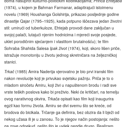
doma nasuprot kulturno-političkim kodifikacijama;
Princa Ehtejaba
(1974), u kojem je Bahman Farmanar, adaptirajući istoimenu
novelu (1969) Houshanga Golshirija, prikazao posljednje godine
dinastije Qajar (1795–1925), kada potpuno iščezava jedan životni
stil: umirući od tuberkuloze, Ehtejab provodi dane zaključan u
svojoj palači, lutajući njenim hodnicima i mjereći svoje posjede,
uklet porodičnim sjećanjem i vlastitom brutalnošću); te film
Sohraba Shahida Salesa
Ipak život
(1974), koji, skoro lišen priče,
istražuje monotoniju u životu jednog skretničara na željezničkoj
stanici.
Trkač
(1985) Amira Naderija vjerovatno je bio prvi iranski film
nakon revolucije koji je privukao svjetsku pažnju. Priča je to o
mladom siročetu Amiru, koji živi u napuštenom brodu i radi sve
vrste teških poslova kako bi preživio. Neki će kritičari, na temelju
ovog narativnog okvira,
Trkača
opisati kao film koji inaugurira
egzil kao formu života. Amiru se divi svemu što se kreće, od
brodova do bicikala. Trčanje ga definira, bez obzira da li bježi od
nekog užasa ili je u zanosu. To je njegov način postojanja: nešto
ga zove odnekud, nešto što je uvijek negdje drugo. Realizam,