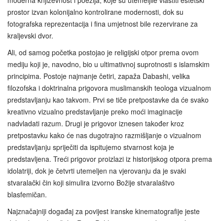
prostor izvan kolonijalno kontrolirane modernosti, dok su
fotografska reprezentacija i fina umjetnost bile rezervirane za
kraljevski dvor.
Ali, od samog početka postojao je religijski otpor prema ovom
mediju koji je, navodno, bio u ultimativnoj suprotnosti s islamskim
principima. Postoje najmanje četiri, zapaža Dabashi, velika
filozofska i doktrinalna prigovora muslimanskih teologa vizualnom
predstavljanju kao takvom. Prvi se tiče pretpostavke da će svako
kreativno vizualno predstavljanje preko moći imaginacije
nadvladati razum. Drugi je prigovor iznesen također kroz
pretpostavku kako će nas dugotrajno razmišljanje o vizualnom
predstavljanju spriječiti da ispitujemo stvarnost koja je
predstavljena. Treći prigovor proizlazi iz historijskog otpora prema
idolatriji, dok je četvrti utemeljen na vjerovanju da je svaki
stvaralački čin koji simulira izvorno Božije stvaralaštvo
blasfemičan.
Najznačajniji događaj za povijest iranske kinematografije jeste