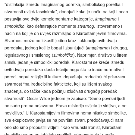
“distinkcija između imaginarnog poretka, simboličkog poretka i
stvarnosti uvijek fascinirala”, dodajući kako je način na koji Lacan
postavlja ove dvije komplementarne kategorije,
imaginarno
i
simboličko
, kao definirajuće momente
stvarnog
, istovremeno i
način na koji je on uvijek razmišljao o Kiarostamijevim filmovima.
Stvarnost možemo iskusiti jedino kroz fluktuacije ovih dvaju
poredaka, jednog koji je bogat i zbunjujući (
imaginarno
) i drugog,
legislativnog i smislenog (
simboličko
). Naprimjer, društvo u širem
smislu jedan je simbolički poredak. Kiarostami se kreće između
ovih dvaju poredaka dosta tečnije nego što to inače normativni
poreci, poput religije ili kulture, dopuštaju, reducirajući prikazanu
stvarnost “na ireducibilne fakticitete, koji su lišeni svakog
značenja, do tačke kada počinju izlučivati drugačiji poredak
stvarnosti”. Oscar Wilde jednom je zapisao: “Samo površni ljudi
ne sude prema pojavama. Prava misterija svijeta je vidljivo, a ne
nevidljivo.” U Kiarostamijevim filmovima nema nikakve simbolike,
sve eksplozivno javlja se na površini stvari, predočavajući nam
ono što smo propustili vidjeti. “Kao vrhunski ironist, Kiarostami
domišlja pedantne labirinte suptilnih pregovaranja između