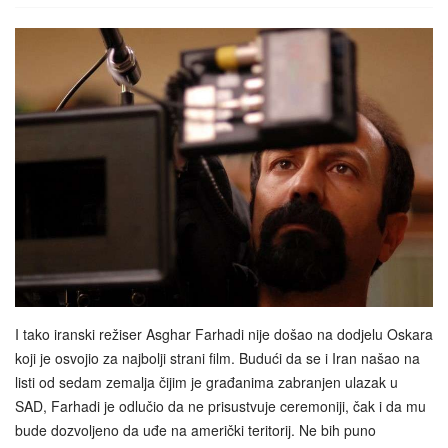
I tako iranski režiser Asghar Farhadi nije došao na dodjelu Oskara
koji je osvojio za najbolji strani film. Budući da se i Iran našao na
listi od sedam zemalja čijim je građanima zabranjen ulazak u
SAD, Farhadi je odlučio da ne prisustvuje ceremoniji, čak i da mu
bude dozvoljeno da uđe na američki teritorij. Ne bih puno