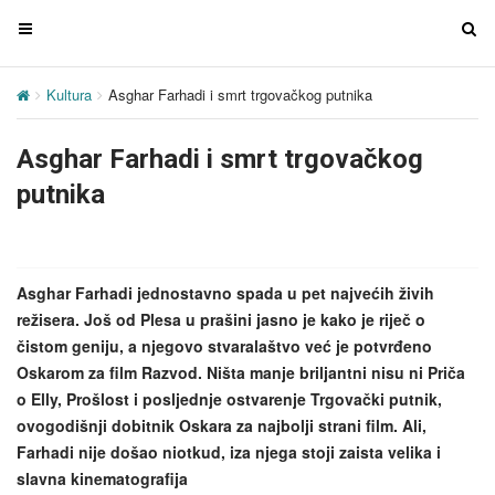
T
T
o
o
g
g
Kultura
Asghar Farhadi i smrt trgovačkog putnika
g
g
l
l
Asghar Farhadi i smrt trgovačkog
e
e
n
n
putnika
a
a
v
v
i
i
g
g
Asghar Farhadi jednostavno spada u pet najvećih živih
a
a
režisera. Još od Plesa u prašini jasno je kako je riječ o
t
t
čistom geniju, a njegovo stvaralaštvo već je potvrđeno
i
i
Oskarom za film Razvod. Ništa manje briljantni nisu ni Priča
o
o
o Elly, Prošlost i posljednje ostvarenje Trgovački putnik,
n
n
ovogodišnji dobitnik Oskara za najbolji strani film. Ali,
Farhadi nije došao niotkud, iza njega stoji zaista velika i
slavna kinematografija