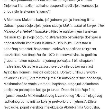
činjenica i fantazije, radikalno suspendirajući cijelu koncepciju
onoga što je stvarno ‘stvarno’.”
A Mohsenu Makhmalbafu, još jednom geniju iranskog filma,
Dabashi posvećuje cijelu jednu studiju
Makhmalbaf at Large: The
Making of a Rebel Filmmaker
. Riječ je najslavnijem iranskom
režiseru koji je svoje potpuno stvaralačko ostvarenje dostigao u
neposrednom kontekstu Islamske Republike. Odrastao u
pobožnoj atmosferi šezdesetih, stekavši specifičan religiozni
senzibilitet, kao tinejdžer će 1970-ih osnovati vlastitu gerilsku
grupu, a nakon napada na jednog policajca, i biti uhapšen i
maltretiran. Ostao je u zatvoru sve dok nije došao na vlast
Ayatollah Homeini, koji ga oslobađa. Upravo u filmu
Trenutak
nevinosti
(1985), dramatizaciji realnih autobiografskih događaja,
Makhmalbaf se vraća vremenu hapšenja, tragajući dekadama
poslije za policajcem koji ga je tukao. Dabashi istražuje fine
nijanse između Makhmalbafovog izvanrednog “života i njegovog
radikalnog buntovništva koje je pretvorio u umjetnost”. Dijete
revolucije, poput vjerskog intelektualca Abdulkarima Sorousha,