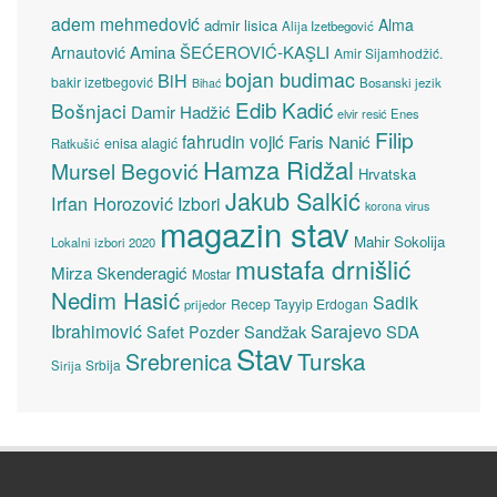
adem mehmedović
Alma
admir lisica
Alija Izetbegović
Amina ŠEĆEROVIĆ-KAŞLI
Arnautović
Amir Sijamhodžić.
bojan budimac
BiH
bakir izetbegović
Bosanski jezik
Bihać
Edib Kadić
Bošnjaci
Damir Hadžić
elvir resić
Enes
Filip
fahrudin vojić
Faris Nanić
enisa alagić
Ratkušić
Hamza Ridžal
Mursel Begović
Hrvatska
Jakub Salkić
Irfan Horozović
Izbori
korona virus
magazin stav
Mahir Sokolija
Lokalni izbori 2020
mustafa drnišlić
Mirza Skenderagić
Mostar
Nedim Hasić
Sadik
Recep Tayyip Erdogan
prijedor
Sarajevo
Ibrahimović
Sandžak
SDA
Safet Pozder
Stav
Turska
Srebrenica
Srbija
Sirija