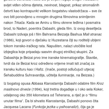
svijet viđen očima djeteta, nevinost, blagost, prikaz siromašnih
četvrti kao kontrapunkt velikom bogatstvu vlastodržaca – sve će
ovo biti ponovljeno u mnogim drugima filmovima snimljenim
nakon
Trkača
. Kada se Amiru u filmu okrene leđima i posmatra
brod, to Naderi, poentira Dabashi, gleda film. Iz ovog desetljeća
Dabashi izdvaja još i film Bahrama Beizaija Bashua
Mali stranac
(1986), koji govori o dječaku iz Huzestana čiji su roditelji ubijeni
tokom iransko-iračkog rata. Napušten, nalazi utočište kod
izbjeglica koje pripadaju sasvim drugoj etničkoj skupini. Za
Dabashija je Beizai prvo ime iranske kinematografije. Štaviše,
tvrdi da će Beizai kroz određeno vrijeme imati isti značaj za
iransku kulturu kao i Hafiz. (Inače, postoji odlučujući utjecaj
Šehabuddina Suhravardija, učitelja iluminacije, na Beizaia.)
Iz bogatog opusa Abbasa Kiarostamija Dabashi odabire film
Kroz
maslinovo drveće
(1994), koji tretira događaje u i oko sela Koker,
udaljenog oko 350 kilometara od Teherana, a riječ je o “filmu
unutar filma”. Da bi shvatio Kiarostamija, Dabashi ponovo čita
Jacquesa Lacana (
Funkcija jezika u psihoanalizi
), čija ga je