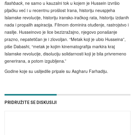
flashback
, ne samo u kauzalni tok u kojem je Hussein izvršio
pljačku već i u recentnu prošlost Irana, historiju neuspjeha
Islamske revolucije, historiju iransko-iračkog rata, historiju izdanih
nada i propalih aspiracija. Filmom dominira otuđenje, rastrojstvo i
nasilje. Husseinovo je lice bezizražajno, njegovo ponašanje
prazno, nepatetičan je i zlovoljan. “Metak koji je ubio Husseina”,
piše Dabashi, “metak je kojim kinematografija markira kraj
Islamske revolucije, disoluciju solidarnosti koji je bila privremeno
generirana, a potom izgubljena.”
Godine koje su uslijedile pripale su Asgharu Farhadiju.
PRIDRUŽITE SE DISKUSIJI