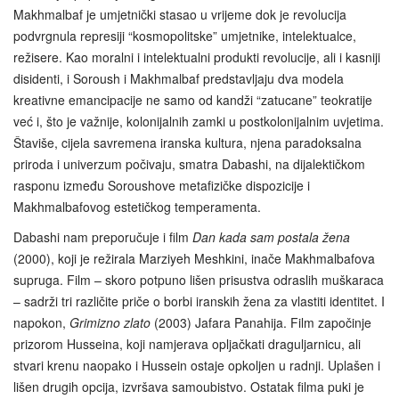
Makhmalbaf je umjetnički stasao u vrijeme dok je revolucija
podvrgnula represiji “kosmopolitske” umjetnike, intelektualce,
režisere. Kao moralni i intelektualni produkti revolucije, ali i kasniji
disidenti, i Soroush i Makhmalbaf predstavljaju dva modela
kreativne emancipacije ne samo od kandži “zatucane” teokratije
već i, što je važnije, kolonijalnih zamki u postkolonijalnim uvjetima.
Štaviše, cijela savremena iranska kultura, njena paradoksalna
priroda i univerzum počivaju, smatra Dabashi, na dijalektičkom
rasponu između Soroushove metafizičke dispozicije i
Makhmalbafovog estetičkog temperamenta.
Dabashi nam preporučuje i film
Dan kada sam postala žena
(2000), koji je režirala Marziyeh Meshkini, inače Makhmalbafova
supruga. Film – skoro potpuno lišen prisustva odraslih muškaraca
– sadrži tri različite priče o borbi iranskih žena za vlastiti identitet. I
napokon,
Grimizno zlato
(2003) Jafara Panahija. Film započinje
prizorom Husseina, koji namjerava opljačkati draguljarnicu, ali
stvari krenu naopako i Hussein ostaje opkoljen u radnji. Uplašen i
lišen drugih opcija, izvršava samoubistvo. Ostatak filma puki je