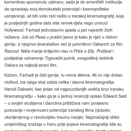
komentirao spomenutu zabranu, sada je do američkih institucija
da opravdaju svoj demokratski potencijal i kosmopolitsko
usmjerenje, ali bih volio reći nešto o iranskoj kinematografiji, koja
je posljednjih godina dala više remek-djela nego umirući
Hollywood. Farhadi jednostavno spada u pet najvećih živih
režisera. Još od
Plesa u prašini
jasno je kako je riječ o čistom
geniju, a njegovo stvaralaštvo već je potvrđeno Oskarom za film
Razvod
. Ništa manje briljantni nisu ni
Priča o Elly
,
Prošlost
i
posljednje ostvarenje
Trgovački putnik,
ovogodišnji dobitnik
Oskara za najbolji strani film.
Kažem, Farhadi je čisti genije, tu nema dilema. Ali on nije došao
niotkud, iza njega stoji zaista velika i slavna kinematografija.
Hamid Dabashi, kao jedan od najpouzdanijih vodiča kroz iransku
kinematografiju – kako ga je u jednoj recenziji opisao Edward Said
– u svojim studijama i člancima približava nam povijesno
putovanje i nevjerovatni potencijal iranskog filma (duboko
ukorijenjenog u revolucijsku traumu nacije). Najznačajniji oblici
umjetničkog izražaja u Iranu prije pojave kinematografije bile su
moderna književnost i poezija, koje su utemeljile vlastiti estetski