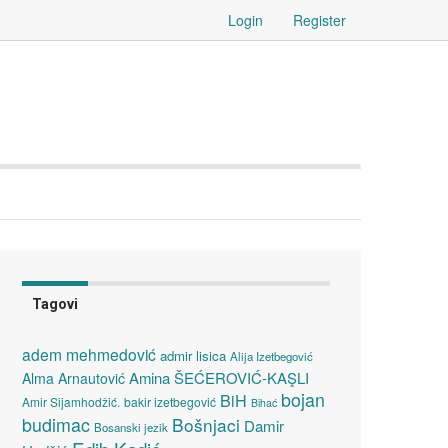
Login
Register
Tagovi
adem mehmedović
admir lisica
Alija Izetbegović
Amina ŠEĆEROVIĆ-KAŞLI
Alma Arnautović
bojan
BiH
Amir Sijamhodžić.
bakir izetbegović
Bihać
budimac
Bošnjaci
Damir
Bosanski jezik