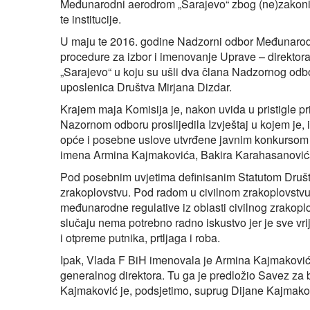
Međunarodni aerodrom „Sarajevo“ zbog (ne)zakoni
te institucije.
U maju te 2016. godine Nadzorni odbor Međunaro
procedure za izbor i imenovanje Uprave – direktora
„Sarajevo“ u koju su ušli dva člana Nadzornog odbo
uposlenica Društva Mirjana Dizdar.
Krajem maja Komisija je, nakon uvida u pristigle p
Nazornom odboru proslijedila Izvještaj u kojem je,
opće i posebne uslove utvrđene javnim konkursom z
imena Armina Kajmakovića, Bakira Karahasanovića
Pod posebnim uvjetima definisanim Statutom Društva
zrakoplovstvu. Pod radom u civilnom zrakoplovstv
međunarodne regulative iz oblasti civilnog zrakopl
slučaju nema potrebno radno iskustvo jer je sve v
i otpreme putnika, prtljaga i roba.
Ipak, Vlada F BiH imenovala je Armina Kajmaković
generalnog direktora. Tu ga je predložio Savez z
Kajmaković je, podsjetimo, suprug Dijane Kajmakovi