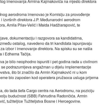
tog imenovanja Armina Kajmakovića na mjesto direktora
dnog aerodroma imenovao je Komisiju za provođenje
 i izvršnih direktora J.P. Međunarodni aerodrom
ra, Amila Pilav-Velić i Maida Hadžiarapović, te
rijave, dokumentaciju i razgovora sa kandidatima,
 između ostalog, navedeno da tri kandidata ispunjavaju
a izbor i imenovanje direktora. Na spisku su se našla
 i Edhema Tačija.
 je bilo neophodno ispuniti i pet godina rada u civilnom
u se podrazumijeva angažman u dijelu implementacije
ovstva, što bi značilo da Armin Kajmaković ni u kom
rijeme bio zaposlen kod operatera pružaoca usluga prijema
a, do tada šefa Cargo centra na Aerodromu, na poziciju
a bolju budućnost (SBB) Fahrudina Radončića. Armin
ć, tužiteljice Tužiteljstva Bosne i Hercegovine.