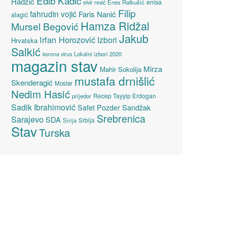
Edib Kadić
Hadžić
enisa
elvir resić
Enes Ratkušić
Filip
fahrudin vojić
Faris Nanić
alagić
Hamza Ridžal
Mursel Begović
Jakub
Irfan Horozović
Izbori
Hrvatska
Salkić
Lokalni izbori 2020
korona virus
magazin stav
Mirza
Mahir Sokolija
mustafa drnišlić
Skenderagić
Mostar
Nedim Hasić
Recep Tayyip Erdogan
prijedor
Sadik Ibrahimović
Sandžak
Safet Pozder
Srebrenica
Sarajevo
SDA
Srbija
Sirija
Stav
Turska