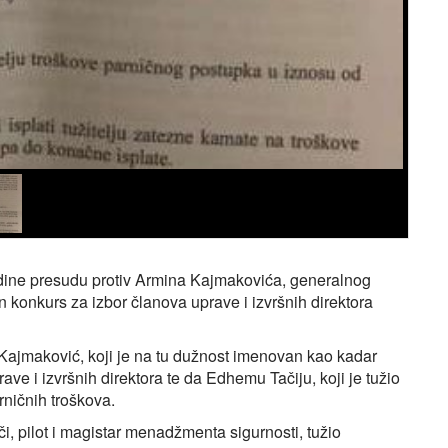
odine presudu protiv Armina Kajmakovića, generalnog
 konkurs za izbor članova uprave i izvršnih direktora
 Kajmaković, koji je na tu dužnost imenovan kao kadar
ve i izvršnih direktora te da Edhemu Tačiju, koji je tužio
ničnih troškova.
, pilot i magistar menadžmenta sigurnosti, tužio