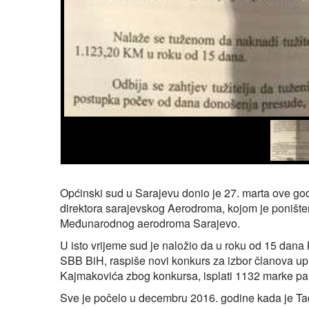
Općinski sud u Sarajevu donio je 27. marta ove g
direktora sarajevskog Aerodroma, kojom je poništen
Međunarodnog aerodroma Sarajevo.
U isto vrijeme sud je naložio da u roku od 15 dana
SBB BiH, raspiše novi konkurs za izbor članova upra
Kajmakovića zbog konkursa, isplati 1132 marke par
Sve je počelo u decembru 2016. godine kada je Tači