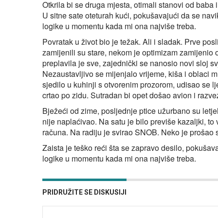
Otkrila bi se druga mjesta, otimali stanovi od baba 
U sitne sate oteturah kući, pokušavajući da se na
logike u momentu kada mi ona najviše treba.
Povratak u život bio je težak. Ali i sladak. Prve po
zamijenili su stare, nekom je optimizam zamijenio 
preplavila je sve, zajednički se nanosio novi sloj s
Nezaustavljivo se mijenjalo vrijeme, kiša i oblaci m
sjedilo u kuhinji s otvorenim prozorom, udisao se lj
crtao po zidu. Sutradan bi opet došao avion i raz
Bježeći od zime, posljednje ptice užurbano su letje
nije naplaćivao. Na satu je bilo previše kazaljki, to vi
računa. Na radiju je svirao SNOB. Neko je prošao 
Zaista je teško reći šta se zapravo desilo, pokuš
logike u momentu kada mi ona najviše treba.
PRIDRUŽITE SE DISKUSIJI