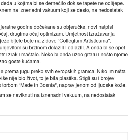
i deda u kojima bi se dernečilo dok se tapete ne odlijepe.
viknem na iznenadni vakuum koji se desio, na nedostatak
slijeratne godine dočekane su objeručke, novi natpisi
očaj, drugima očaj optimizam. Umjetnost izražavanja
vježe bijele boje na zidove “Collegium Artisticuma”.
unjevitom su brzinom dolazili i odlazili. A onda bi se opet
etni zrak i maštalo. Neko bi onda uzeo gitaru i nešto njome
vezao goste kućama.
le prema jugu preko svih evropskih granica. Niko im ništa
še nije bio život, to je bila plastika. Stigli su i brojevi
s torbom “Made in Bosnia”, napravljenom od ljudske kože.
avam se naviknuti na iznenadni vakuum, na nedostatak