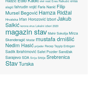
Edib Kadić
Hadžić
enisa
elvir resić
Enes Ratkušić
Filip
fahrudin vojić
Faris Nanić
alagić
Hamza Ridžal
Mursel Begović
Jakub
Irfan Horozović
Izbori
Hrvatska
Salkić
Lokalni izbori 2020
korona virus
magazin stav
Mirza
Mahir Sokolija
mustafa drnišlić
Skenderagić
Mostar
Nedim Hasić
Recep Tayyip Erdogan
prijedor
Sadik Ibrahimović
Sandžak
Safet Pozder
Srebrenica
Sarajevo
SDA
Srbija
Sirija
Stav
Turska