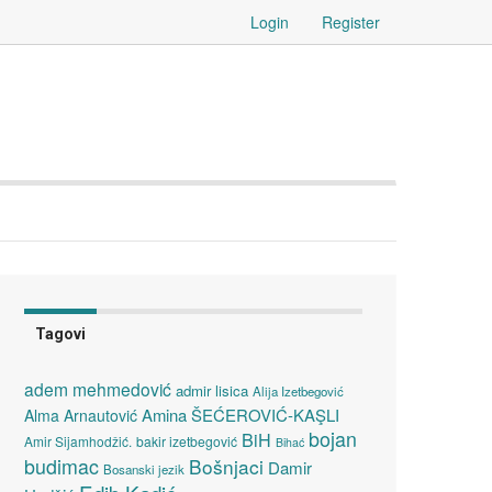
Login
Register
Tagovi
adem mehmedović
admir lisica
Alija Izetbegović
Amina ŠEĆEROVIĆ-KAŞLI
Alma Arnautović
bojan
BiH
Amir Sijamhodžić.
bakir izetbegović
Bihać
budimac
Bošnjaci
Damir
Bosanski jezik