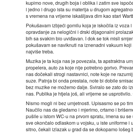
kupimo nove, drugih boja i oblika i zatim sve ispoče
i jedno i drugo ista su materija u drugom agregatn
s vremena na vrijeme iskašljava dim kao stari Wart
Pokušavam izbjeći gomilu koja je iskočila iz voza i
opravdanje za nelogični i drski dijagonalni prolaza
bih sa svakim bio uviđavan. I dok se tok misli smj
pokušavam se naviknuti na iznenadni vakuum koji 
najviše treba.
Muzika je ta koja nas je povezala, ta apstraktna umj
propelera, auto za koje nije potrebno gorivo. Prevar
nas dočekali strogi nastavnici, note koje ne razum
suze. Patnja bi onda prestala, note bi dobile smisao
bez muzike ne možemo dalje. Sviralo se zato do izne
nas. Publika je htjela još, ali vrijeme se usprotivilo.
Nismo mogli ni bez umjetnosti. Upisasmo se po ti
Naučilo nas da gledamo i mjerimo, crtamo i brišemo.
pušile u istom WC-u na prvom spratu, imena su se ur
sve okončalo odlaskom u vojsku, u iste uniforme i u
sitno, čekali izlazak u grad da se dokopamo lošeg b