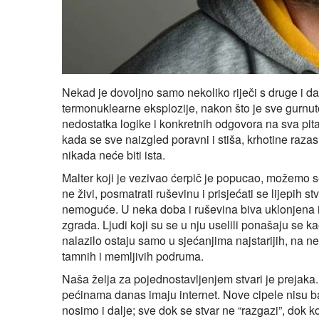
Nekad je dovoljno samo nekoliko riječi s druge i 
termonuklearne eksplozije, nakon što je sve gurnuto
nedostatka logike i konkretnih odgovora na sva pita
kada se sve naizgled poravni i stiša, krhotine razasut
nikada neće biti ista.
Malter koji je vezivao ćerpič je popucao, možemo se
ne živi, posmatrati ruševinu i prisjećati se lijepih st
nemoguće. U neka doba i ruševina biva uklonjena 
zgrada. Ljudi koji su se u nju uselili ponašaju se k
nalazilo ostaju samo u sjećanjima najstarijih, na 
tamnih i memljivih podruma.
Naša želja za pojednostavljenjem stvari je prejaka
pećinama danas imaju internet. Nove cipele nisu baš
nosimo i dalje; sve dok se stvar ne “razgazi”, dok k