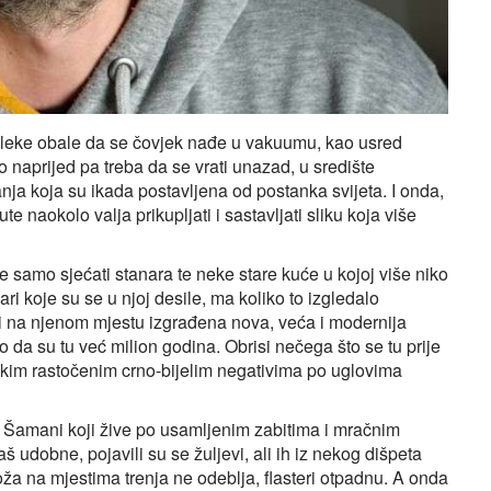
daleke obale da se čovjek nađe u vakuumu, kao usred
 naprijed pa treba da se vrati unazad, u središte
nja koja su ikada postavljena od postanka svijeta. I onda,
e naokolo valja prikupljati i sastavljati sliku koja više
 samo sjećati stanara te neke stare kuće u kojoj više niko
vari koje su se u njoj desile, ma koliko to izgledalo
i na njenom mjestu izgrađena nova, veća i modernija
ao da su tu već milion godina. Obrisi nečega što se tu prije
nekim rastočenim crno-bijelim negativima po uglovima
. Šamani koji žive po usamljenim zabitima i mračnim
 udobne, pojavili su se žuljevi, ali ih iz nekog dišpeta
oža na mjestima trenja ne odeblja, flasteri otpadnu. A onda