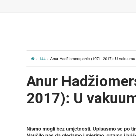
144
Anur Hadžiomerspahić (1971–2017): U vakuumu
Anur Hadžiomer
2017): U vakuu
Nismo mogli bez umjetnosti. Upisasmo se po ti
Naučilo nas da gledamo i mjerimo, crtamo i briše