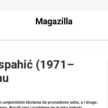
Magazilla
spahić (1971–
mu
m umjetničkim školama da pronađemo sebe, a i druge.
mo. Pravili smo i probleme jer je tako trebalo