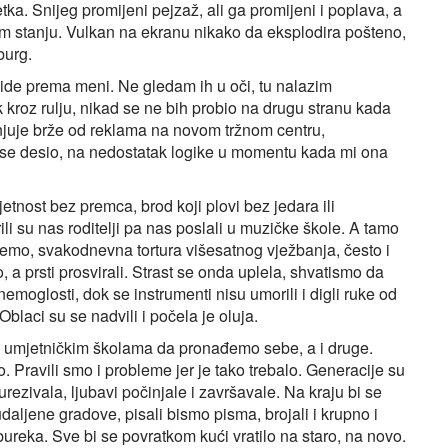
tka. Snijeg promijeni pejzaž, ali ga promijeni i poplava, a
om stanju. Vulkan na ekranu nikako da eksplodira pošteno,
burg.
 ide prema meni. Ne gledam ih u oči, tu nalazim
k kroz rulju, nikad se ne bih probio na drugu stranu kada
enjuje brže od reklama na novom tržnom centru,
se desio, na nedostatak logike u momentu kada mi ona
etnost bez premca, brod koji plovi bez jedara ili
ili su nas roditelji pa nas poslali u muzičke škole. A tamo
ijemo, svakodnevna tortura višesatnog vježbanja, često i
, a prsti prosvirali. Strast se onda uplela, shvatismo da
moglosti, dok se instrumenti nisu umorili i digli ruke od
 Oblaci su se nadvili i počela je oluja.
m umjetničkim školama da pronađemo sebe, a i druge.
 Pravili smo i probleme jer je tako trebalo. Generacije su
ezivala, ljubavi počinjale i završavale. Na kraju bi se
daljene gradove, pisali bismo pisma, brojali i krupno i
ureka. Sve bi se povratkom kući vratilo na staro, na novo.