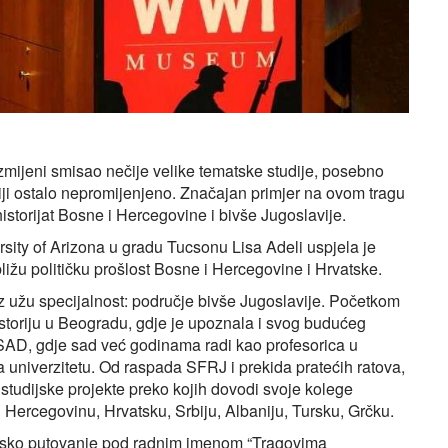
 izmijeni smisao nečije velike tematske studije, posebno
diji ostalo nepromijenjeno. Značajan primjer na ovom tragu
istorijat Bosne i Hercegovine i bivše Jugoslavije.
sity of Arizona u gradu Tucsonu Lisa Adeli uspjela je
 bližu političku prošlost Bosne i Hercegovine i Hrvatske.
uz užu specijalnost: područje bivše Jugoslavije. Početkom
istoriju u Beogradu, gdje je upoznala i svog budućeg
 u SAD, gdje sad već godinama radi kao profesorica u
 univerzitetu. Od raspada SFRJ i prekida pratećih ratova,
 studijske projekte preko kojih dovodi svoje kolege
i Hercegovinu, Hrvatsku, Srbiju, Albaniju, Tursku, Grčku.
dijsko putovanje pod radnim imenom “Tragovima