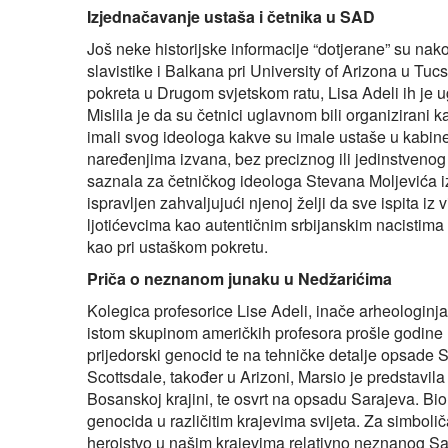
Izjednačavanje ustaša i četnika u SAD
Još neke historijske informacije “dotjerane” su na
slavistike i Balkana pri University of Arizona u Tu
pokreta u Drugom svjetskom ratu, Lisa Adeli ih je 
Mislila je da su četnici uglavnom bili organizirani 
imali svog ideologa kakve su imale ustaše u kabinetu
naređenjima izvana, bez preciznog ili jedinstvenog 
saznala za četničkog ideologa Stevana Moljevića iz 
ispravljen zahvaljujući njenoj želji da sve ispita iz 
ljotićevcima kao autentičnim srbijanskim nacistim
kao pri ustaškom pokretu.
Priča o neznanom junaku u Nedžarićima
Kolegica profesorice Lise Adeli, inače arheologinja 
istom skupinom američkih profesora prošle godine u
prijedorski genocid te na tehničke detalje opsade
Scottsdale, također u Arizoni, Marsio je predstavila
Bosanskoj krajini, te osvrt na opsadu Sarajeva. Bi
genocida u različitim krajevima svijeta. Za simbolič
herojstvo u našim krajevima relativno neznanog S