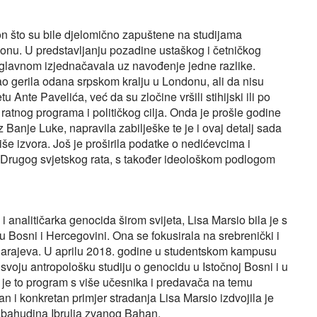
kon što su bile djelomično zapuštene na studijama
csonu. U predstavljanju pozadine ustaškog i četničkog
uglavnom izjednačavala uz navođenje jedne razlike.
kao gerila odana srpskom kralju u Londonu, ali da nisu
 Ante Pavelića, već da su zločine vršili stihijski ili po
ratnog programa i političkog cilja. Onda je prošle godine
Banje Luke, napravila zabilješke te je i ovaj detalj sada
više izvora. Još je proširila podatke o nedićevcima i
a Drugog svjetskog rata, s također ideološkom podlogom
i analitičarka genocida širom svijeta, Lisa Marsio bila je s
 Bosni i Hercegovini. Ona se fokusirala na srebrenički i
 Sarajeva. U aprilu 2018. godine u studentskom kampusu
 svoju antropološku studiju o genocidu u Istočnoj Bosni i u
o je to program s više učesnika i predavača na temu
an i konkretan primjer stradanja Lisa Marsio izdvojila je
abahudina Ibrulja zvanog Bahan.