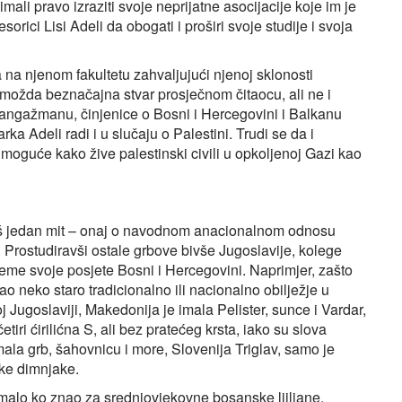
 imali pravo izraziti svoje neprijatne asocijacije koje im je
rici Lisi Adeli da obogati i proširi svoje studije i svoja
 na njenom fakultetu zahvaljujući njenoj sklonosti
 možda beznačajna stvar prosječnom čitaocu, ali ne i
 angažmanu, činjenice o Bosni i Hercegovini i Balkanu
rka Adeli radi i u slučaju o Palestini. Trudi se da i
e moguće kako žive palestinski civili u opkoljenoj Gazi kao
još jedan mit – onaj o navodnom anacionalnom odnosu
rostudiravši ostale grbove bivše Jugoslavije, kolege
ijeme svoje posjete Bosni i Hercegovini. Naprimjer, zašto
o neko staro tradicionalno ili nacionalno obilježje u
 Jugoslaviji, Makedonija je imala Pelister, sunce i Vardar,
iri ćirilićna S, ali bez pratećeg krsta, iako su slova
ala grb, šahovnicu i more, Slovenija Triglav, samo je
ke dimnjake.
 malo ko znao za srednjovjekovne bosanske ljiljane,