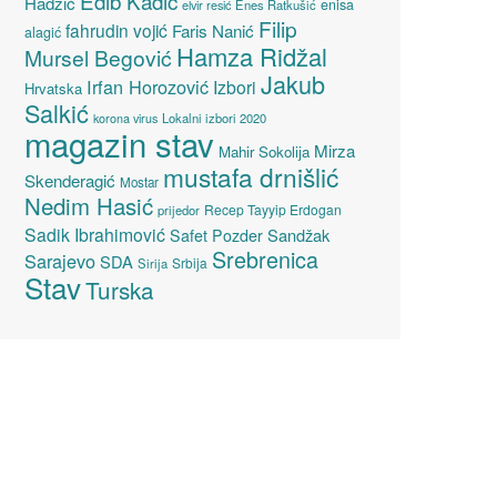
Edib Kadić
Hadžić
enisa
elvir resić
Enes Ratkušić
Filip
fahrudin vojić
Faris Nanić
alagić
Hamza Ridžal
Mursel Begović
Jakub
Irfan Horozović
Izbori
Hrvatska
Salkić
Lokalni izbori 2020
korona virus
magazin stav
Mirza
Mahir Sokolija
mustafa drnišlić
Skenderagić
Mostar
Nedim Hasić
Recep Tayyip Erdogan
prijedor
Sadik Ibrahimović
Sandžak
Safet Pozder
Srebrenica
Sarajevo
SDA
Srbija
Sirija
Stav
Turska