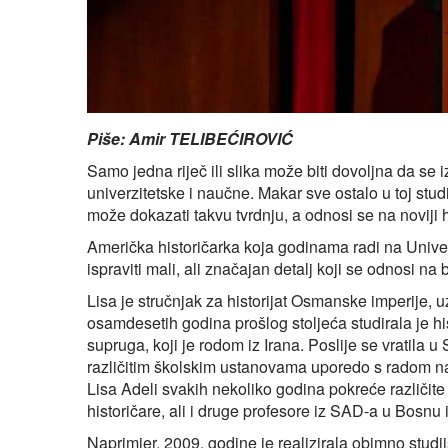
Piše: Amir TELIBEĆIROVIĆ
Samo jedna riječ ili slika može biti dovoljna da se
univerzitetske i naučne. Makar sve ostalo u toj stu
može dokazati takvu tvrdnju, a odnosi se na noviji h
Američka historičarka koja godinama radi na Univer
ispraviti mali, ali značajan detalj koji se odnosi na
Lisa je stručnjak za historijat Osmanske imperije, 
osamdesetih godina prošlog stoljeća studirala je h
supruga, koji je rodom iz Irana. Poslije se vratila
različitim školskim ustanovama uporedo s radom na
Lisa Adeli svakih nekoliko godina pokreće različite
historičare, ali i druge profesore iz SAD-a u Bosnu 
Naprimjer, 2009. godine je realizirala obimno stu