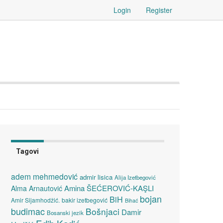
Login
Register
Tagovi
adem mehmedović
admir lisica
Alija Izetbegović
Amina ŠEĆEROVIĆ-KAŞLI
Alma Arnautović
bojan
BiH
Amir Sijamhodžić.
bakir izetbegović
Bihać
budimac
Bošnjaci
Damir
Bosanski jezik