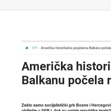
177
Američka historičarka posjetama Balkanu počela r
Američka histor
Balkanu počela ru
Zašto samo socijalistički grb Bosne i Hercegovi
obilježje u SFRJ, dok su ostale republike imale