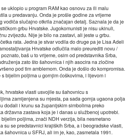
ji se uklopio u program RAM kao osnovu za ili malu
ristila u predavanju. Onda je prošle godine za vrijeme
vodiča slučajno otkrila značajan detalj. Saznala je da je
stičkom grbu Hrvatske. Jugokomunisti je nisu ukinuli,
nu zvijezdu. Nije je bilo na zastavi, ali jeste u grbu.
četka rata. Jedna je stvar vodila do druge pa je Lisa Adeli
mostaljivanja Hrvatske odlučila malo preurediti novu /
poznato, baš u to vrijeme, osim od predstavnika Srba,
udruženja zato što šahovnica i njih asocira na zločine
 izvršeno pod tim amblemom. Onda je došlo do kompromisa.
e s bijelim poljima u gornjim ćoškovima, i lijevom i
uk, hrvatske vlasti usvojile su šahovnicu s
oljima zamijenjena su mjesta, pa sada gornja ugaona polja
su dodali i krunu sa županijskim simbolima preko
ska državna zastava koja je i danas u službenoj upotrebi.
m bijelim poljima, znači NDH verzija, bila nesmetano
 su se predstavnici krajiških Srba, a i beogradske vlasti,
a šahovnica u SFRJ, ali im je, kao, zasmetala 1991.