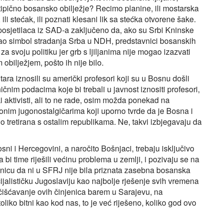
 tipično bosansko obilježje? Recimo planine, ili mostarska
, ili stećak, ili poznati klesani lik sa stećka otvorene šake.
i posjetilaca iz SAD-a zaključeno da, ako su Srbi Kninske
kao simbol stradanja Srba u NDH, predstavnici bosanskih
a svoju politiku jer grb s ljiljanima nije mogao izazvati
obilježjem, pošto ih nije bilo.
tara iznosili su američki profesori koji su u Bosnu došli
ničnim podacima koje bi trebali u javnost iznositi profesori,
ski aktivisti, ali to ne rade, osim možda ponekad na
onim jugonostalgičarima koji uporno tvrde da je Bosna i
 tretirana s ostalim republikama. Ne, takvi izbjegavaju da
sni i Hercegovini, a naročito Bošnjaci, trebaju isključivo
a bi time riješili većinu problema u zemlji, i pozivaju se na
nicu da ni u SFRJ nije bila priznata zasebna bosanska
ocijalističku Jugoslaviju kao najbolje rješenje svih vremena
išćavanje ovih činjenica barem u Sarajevu, na
toliko bitni kao kod nas, to je već riješeno, koliko god ovo