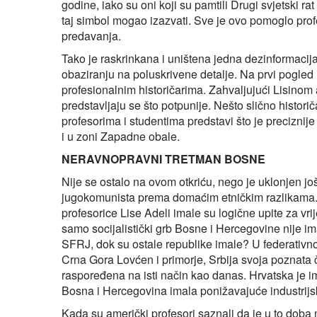
godine, iako su oni koji su pamtili Drugi svjetski rat
taj simbol mogao izazvati. Sve je ovo pomoglo profeso
predavanja.
Tako je raskrinkana i uništena jedna dezinformacija
obaziranju na poluskrivene detalje. Na prvi pogled
profesionalnim historičarima. Zahvaljujući Lisinom
predstavljaju se što potpunije. Nešto slično historiča
profesorima i studentima predstavi što je preciznij
i u zoni Zapadne obale.
NERAVNOPRAVNI TRETMAN BOSNE
Nije se ostalo na ovom otkriću, nego je uklonjen 
jugokomunista prema domaćim etničkim razlikama. P
profesorice Lise Adeli imale su logične upite za vr
samo socijalistički grb Bosne i Hercegovine nije ima
SFRJ, dok su ostale republike imale? U federativnoj
Crna Gora Lovćen i primorje, Srbija svoja poznata čet
raspoređena na isti način kao danas. Hrvatska je im
Bosna i Hercegovina imala ponižavajuće industrijs
Kada su američki profesori saznali da je u to doba