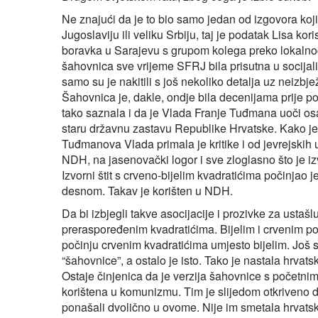
Ne znajući da je to bio samo jedan od izgovora ko
Jugoslaviju ili veliku Srbiju, taj je podatak Lisa ko
boravka u Sarajevu s grupom kolega preko lokalnog 
šahovnica sve vrijeme SFRJ bila prisutna u socijali
samo su je nakitili s još nekoliko detalja uz neizbjež
Šahovnica je, dakle, ondje bila decenijama prije po
tako saznala i da je Vlada Franje Tuđmana uoči osa
staru državnu zastavu Republike Hrvatske. Kako je 
Tuđmanova Vlada primala je kritike i od jevrejskih 
NDH, na jasenovački logor i sve zloglasno što je
Izvorni štit s crveno-bijelim kvadratićima počinjao j
desnom. Takav je korišten u NDH.
Da bi izbjegli takve asocijacije i prozivke za ustašl
preraspoređenim kvadratićima. Bijelim i crvenim p
počinju crvenim kvadratićima umjesto bijelim. Još 
“šahovnice”, a ostalo je isto. Tako je nastala hrvat
Ostaje činjenica da je verzija šahovnice s početni
korištena u komunizmu. Tim je slijedom otkriveno da
ponašali dvolično u ovome. Nije im smetala hrvatsk