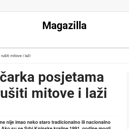
Magazilla
ušiti mitove i laži
ičarka posjetama
šiti mitove i laži
ne nije imao neko staro tradicionalno ili nacionalno
? Ako su se Srbi Kninske krajine 1991. godine mogli