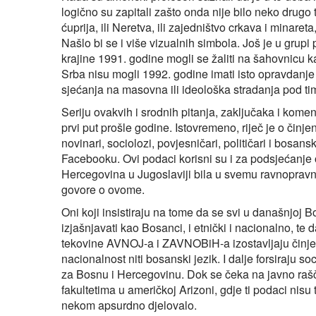
logično su zapitali zašto onda nije bilo neko drugo
ćuprija, ili Neretva, ili zajedništvo crkava i minareta
Našlo bi se i više vizualnih simbola. Još je u grup
krajine 1991. godine mogli se žaliti na šahovnicu 
Srba nisu mogli 1992. godine imati isto opravdanje z
sjećanja na masovna ili ideološka stradanja pod tim 
Seriju ovakvih i srodnih pitanja, zaključaka i komen
prvi put prošle godine. Istovremeno, riječ je o činje
novinari, sociolozi, povjesničari, političari i bosan
Facebooku. Ovi podaci korisni su i za podsjećanje 
Hercegovina u Jugoslaviji bila u svemu ravnopravno
govore o ovome.
Oni koji insistiraju na tome da se svi u današnjoj Bo
izjašnjavati kao Bosanci, i etnički i nacionalno, te d
tekovine AVNOJ-a i ZAVNOBiH-a izostavljaju činje
nacionalnost niti bosanski jezik. I dalje forsiraju s
za Bosnu i Hercegovinu. Dok se čeka na javno rašč
fakultetima u američkoj Arizoni, gdje ti podaci nisu 
nekom apsurdno djelovalo.