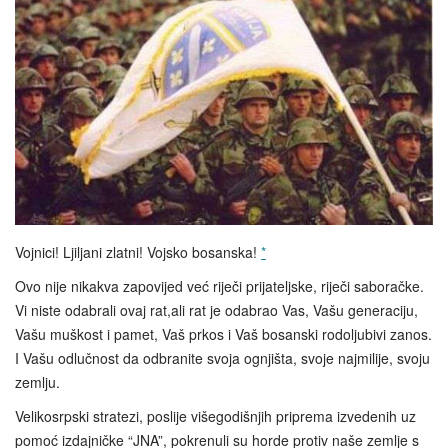
Vojnici! Ljiljani zlatni! Vojsko bosanska!
*
Ovo nije nikakva zapovijed već riječi prijateljske, riječi saboračke.
Vi niste odabrali ovaj rat,ali rat je odabrao Vas, Vašu generaciju,
Vašu muškost i pamet, Vaš prkos i Vaš bosanski rodoljubivi zanos.
I Vašu odlučnost da odbranite svoja ognjišta, svoje najmilije, svoju
zemlju.
Velikosrpski stratezi, poslije višegodišnjih priprema izvedenih uz
pomoć izdajničke “JNA”, pokrenuli su horde protiv naše zemlje s