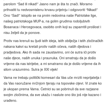
parolom “Sad ili nikad!” Jasno nam je šta to znači. Moramo
prihvatiti tu nedvosmislenu krvavu prijetnju i odgovoriti “Nikad!”
Ono “Sad!” istopilo se na prvim redovima naše Patriotske lige,
našeg patriotskoga MUP-a, na golim grudima rodoljubivih
Bosanaca i Hercegovaca, osobito onih koji su zapamtili prošlost i
nisu željeli da je ponove.
Protiv nas krenuli su ljudi istih ideja, istih obilježja i istih zločinačkih
nakana kakvi su kretali protiv naših očeva, naših djedova i
pradjedova. Ako ih sada ne zaustavimo, oni će sutra ići protiv
naše djece, naših unuka i praunuka. Oni smatraju da je došlo
vrijeme da nas istrijebe, a mi smatramo da je došlo vrijeme da ih
silom urazumimo. Sutra je XXI vijek!
Vama ne trebaju politički komesari da Vas uče mrziti neprijatelja i
da Vas naoružane mržnjom tjeraju na topovske cijevi. Vi znate ko
je ukopan prema Vama. Četnici su se pobrinuli da sve razjasne
svojim zločinima, da sve ukažu i naslute ono što još nije kazano i
urađeno.