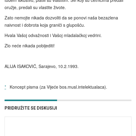
tuđem iskustvu, platili su vlastitim. Svi koji su četnicima predali
oružje, predali su vlastite živote.
Zato nemojte nikada dozvoliti da se ponovi naša bezazlena
naivnost i dobrota koja graniči s glupošću.
Hvala Vašoj odvažnosti i Vašoj mladalačkoj vedrini.
Zlo neće nikada pobijediti!
ALIJA ISAKOVIĆ, Sarajevo, 10.2.1993.
*
Koncept pisma (za Vijeće bos.musl.intelektualaca).
PRIDRUŽITE SE DISKUSIJI