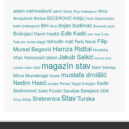
adem mehmedović
Alma
admir lisica
Alija Izetbegović
Amina ŠEĆEROVIĆ-KAŞLI
Arnautović
Amir Sijamhodžić.
bojan budimac
BiH
bakir izetbegović
Bosanski jezik
Bihać
Edib Kadić
Bošnjaci
Damir Hadžić
elvir resić
Enes
Filip
fahrudin vojić
Faris Nanić
enisa alagić
Ratkušić
Hamza Ridžal
Mursel Begović
Hrvatska
Jakub Salkić
Irfan Horozović
Izbori
korona virus
magazin stav
Mahir Sokolija
Lokalni izbori 2020
mustafa drnišlić
Mirza Skenderagić
Mostar
Nedim Hasić
Sadik
Recep Tayyip Erdogan
prijedor
Sarajevo
Ibrahimović
Sandžak
SDA
Safet Pozder
Stav
Turska
Srebrenica
Srbija
Sirija