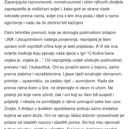
Zapanjujuća raznovrsnost, monstruoznost i obim njihovih zlodjela
zaprepastila je civilizirani svijet i, kako god se strane vlade
odnosile prema nama, svijet zna s kim ima posla i dijeli s nama
ogorčenje i nadu da će zločinci biti kažnjeni.
Osim tehničke premoći, koje se domogla podmuklom izdajom
“JNA” i zloupotrebom našega povjerenja, neprijatelj je lišen
upravo onih vojničkih vrlina koje je sebi pripisivao. A Vi ste ona
svijetla tradicija koju pjevaju naša djeca u igri “U Kulina bana
vojska je, vojska je…” Od neprijatelja uvijek očekujte podmuklost,
prevaru i laž. I kukavičluk. Oni su junačni samo u čoporu, samo
prema slabima i nezaštićenima. Lijepe riječi smatrajte obmanom,
primirje – opasnošću, za zadatu riječ – sumnjivom. Kada ste
prema njima licem u lice, ne drijemajte ni okom ni uhom. Ne
postoji zlo koje neće učiniti, čak i oni koji su Vam bili susjedi i
prijatelji. I nikada ne pomišljajte o njima uzimajući sebe kao uzor.
Znajte, ti divljaci u ljudskim spodobama poštuju samo sredstva
kojima se sami služe. Oni ne vjeruju Vašoj dobroti i pravednosti jer
polaze od vlastitih nazora i vlastitih poriva. Svi koji nisu vjerovali