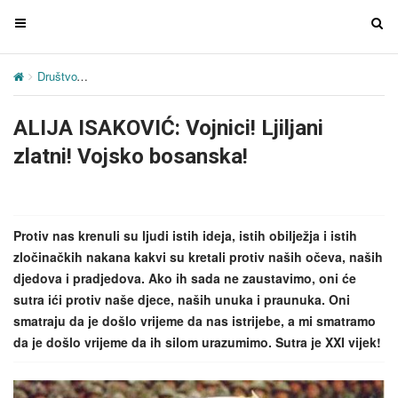
T
T
o
o
g
g
Društvo
ALIJA ISAKOVIĆ: Vojnici! Ljiljani zlatni! Vojsko bosanska!
g
g
l
l
ALIJA ISAKOVIĆ: Vojnici! Ljiljani
e
e
n
n
zlatni! Vojsko bosanska!
a
a
v
v
i
i
g
g
Protiv nas krenuli su ljudi istih ideja, istih obilježja i istih
a
a
zločinačkih nakana kakvi su kretali protiv naših očeva, naših
t
t
djedova i pradjedova. Ako ih sada ne zaustavimo, oni će
i
i
sutra ići protiv naše djece, naših unuka i praunuka. Oni
o
o
smatraju da je došlo vrijeme da nas istrijebe, a mi smatramo
n
n
da je došlo vrijeme da ih silom urazumimo. Sutra je XXI vijek!