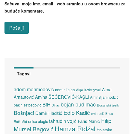
Sačuvaj moje ime, email i web stranicu u ovom browseru za
buduće komentare.
Tagovi
adem mehmedović
Alma
admir lisica
Alija Izetbegović
Amina ŠEĆEROVIĆ-KAŞLI
Arnautović
Amir Sijamhodžić.
bojan budimac
BiH
bakir izetbegović
Bosanski jezik
Bihać
Edib Kadić
Bošnjaci
Damir Hadžić
elvir resić
Enes
Filip
fahrudin vojić
Faris Nanić
enisa alagić
Ratkušić
Hamza Ridžal
Mursel Begović
Hrvatska