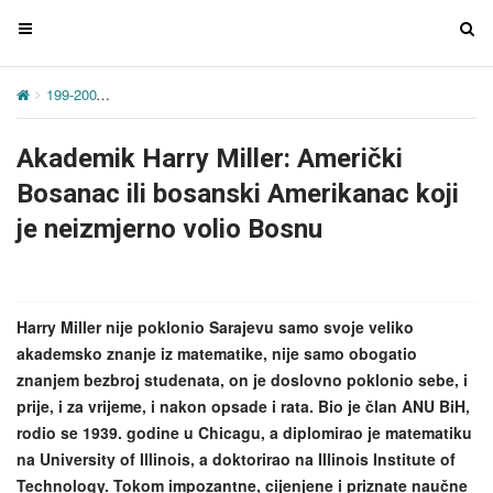
T
T
o
o
g
g
199-200
Akademik Harry Miller: Američki Bosanac ili bosanski Amer
g
g
l
l
Akademik Harry Miller: Američki
e
e
n
n
Bosanac ili bosanski Amerikanac koji
a
a
je neizmjerno volio Bosnu
v
v
i
i
g
g
a
a
Harry Miller nije poklonio Sarajevu samo svoje veliko
t
t
akademsko znanje iz matematike, nije samo obogatio
i
i
znanjem bezbroj studenata, on je doslovno poklonio sebe, i
o
o
prije, i za vrijeme, i nakon opsade i rata. Bio je član ANU BiH,
n
n
rodio se 1939. godine u Chicagu, a diplomirao je matematiku
na University of Illinois, a doktorirao na Illinois Institute of
Technology. Tokom impozantne, cijenjene i priznate naučne