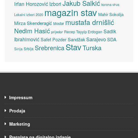
Jakub Salkić
Irfan Horozović
Izbori
korona virus
magazin stav
Mahir Sokolija
Lokalni izbori 2020
mustafa drnišlić
Mirza Skenderagić
Mostar
Nedim Hasić
Sadik
Recep Tayyip Erdogan
prijedor
Sarajevo
Ibrahimović
Sandžak
SDA
Safet Pozder
Stav
Turska
Srebrenica
Srbija
Sirija
Impressum
Prodaja
Marketing
Pretplata na digitalno izdanje