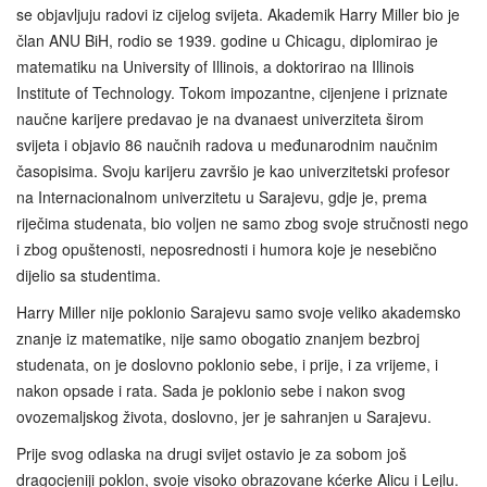
se objavljuju radovi iz cijelog svijeta. Akademik Harry Miller bio je
član ANU BiH, rodio se 1939. godine u Chicagu, diplomirao je
matematiku na University of Illinois, a doktorirao na Illinois
Institute of Technology. Tokom impozantne, cijenjene i priznate
naučne karijere predavao je na dvanaest univerziteta širom
svijeta i objavio 86 naučnih radova u međunarodnim naučnim
časopisima. Svoju karijeru završio je kao univerzitetski profesor
na Internacionalnom univerzitetu u Sarajevu, gdje je, prema
riječima studenata, bio voljen ne samo zbog svoje stručnosti nego
i zbog opuštenosti, neposrednosti i humora koje je nesebično
dijelio sa studentima.
Harry Miller nije poklonio Sarajevu samo svoje veliko akademsko
znanje iz matematike, nije samo obogatio znanjem bezbroj
studenata, on je doslovno poklonio sebe, i prije, i za vrijeme, i
nakon opsade i rata. Sada je poklonio sebe i nakon svog
ovozemaljskog života, doslovno, jer je sahranjen u Sarajevu.
Prije svog odlaska na drugi svijet ostavio je za sobom još
dragocjeniji poklon, svoje visoko obrazovane kćerke Alicu i Lejlu.