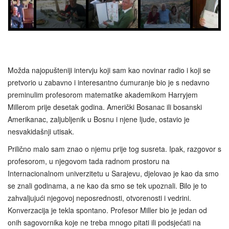
Možda najopušteniji intervju koji sam kao novinar radio i koji se
pretvorio u zabavno i interesantno ćumuranje bio je s nedavno
preminulim profesorom matematike akademikom Harryjem
Millerom prije desetak godina. Američki Bosanac ili bosanski
Amerikanac, zaljubljenik u Bosnu i njene ljude, ostavio je
nesvakidašnji utisak.
Prilično malo sam znao o njemu prije tog susreta. Ipak, razgovor s
profesorom, u njegovom tada radnom prostoru na
Internacionalnom univerzitetu u Sarajevu, djelovao je kao da smo
se znali godinama, a ne kao da smo se tek upoznali. Bilo je to
zahvaljujući njegovoj neposrednosti, otvorenosti i vedrini.
Konverzacija je tekla spontano. Profesor Miller bio je jedan od
onih sagovornika koje ne treba mnogo pitati ili podsjećati na