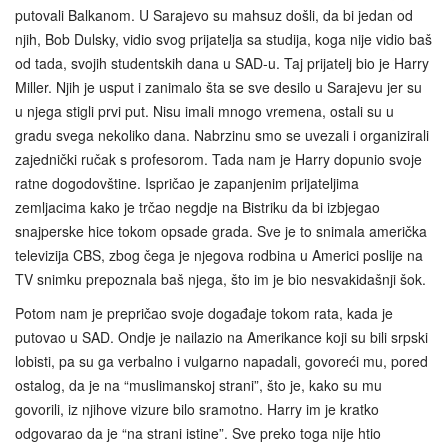
putovali Balkanom. U Sarajevo su mahsuz došli, da bi jedan od
njih, Bob Dulsky, vidio svog prijatelja sa studija, koga nije vidio baš
od tada, svojih studentskih dana u SAD-u. Taj prijatelj bio je Harry
Miller. Njih je usput i zanimalo šta se sve desilo u Sarajevu jer su
u njega stigli prvi put. Nisu imali mnogo vremena, ostali su u
gradu svega nekoliko dana. Nabrzinu smo se uvezali i organizirali
zajednički ručak s profesorom. Tada nam je Harry dopunio svoje
ratne dogodovštine. Ispričao je zapanjenim prijateljima
zemljacima kako je trčao negdje na Bistriku da bi izbjegao
snajperske hice tokom opsade grada. Sve je to snimala američka
televizija CBS, zbog čega je njegova rodbina u Americi poslije na
TV snimku prepoznala baš njega, što im je bio nesvakidašnji šok.
Potom nam je prepričao svoje događaje tokom rata, kada je
putovao u SAD. Ondje je nailazio na Amerikance koji su bili srpski
lobisti, pa su ga verbalno i vulgarno napadali, govoreći mu, pored
ostalog, da je na “muslimanskoj strani”, što je, kako su mu
govorili, iz njihove vizure bilo sramotno. Harry im je kratko
odgovarao da je “na strani istine”. Sve preko toga nije htio