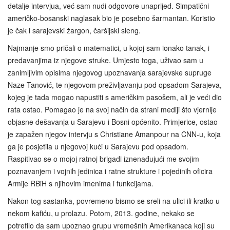
detalje intervjua, već sam nudi odgovore unaprijed. Simpatični
američko-bosanski naglasak bio je posebno šarmantan. Koristio
je čak i sarajevski žargon, čaršijski sleng.
Najmanje smo pričali o matematici, u kojoj sam ionako tanak, i
predavanjima iz njegove struke. Umjesto toga, uživao sam u
zanimljivim opisima njegovog upoznavanja sarajevske supruge
Naze Tanović, te njegovom preživljavanju pod opsadom Sarajeva,
kojeg je tada mogao napustiti s američkim pasošem, ali je veći dio
rata ostao. Pomagao je na svoj način da strani mediji što vjernije
objasne dešavanja u Sarajevu i Bosni općenito. Primjerice, ostao
je zapažen njegov intervju s Christiane Amanpour na CNN-u, koja
ga je posjetila u njegovoj kući u Sarajevu pod opsadom.
Raspitivao se o mojoj ratnoj brigadi iznenađujući me svojim
poznavanjem i vojnih jedinica i ratne strukture i pojedinih oficira
Armije RBiH s njihovim imenima i funkcijama.
Nakon tog sastanka, povremeno bismo se sreli na ulici ili kratko u
nekom kafiću, u prolazu. Potom, 2013. godine, nekako se
potrefilo da sam upoznao grupu vremešnih Amerikanaca koji su