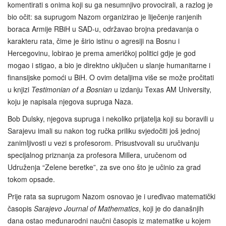
komentirati s onima koji su ga nesumnjivo provocirali, a razlog je
bio očit: sa suprugom Nazom organizirao je liječenje ranjenih
boraca Armije RBiH u SAD-u, održavao brojna predavanja o
karakteru rata, čime je širio istinu o agresiji na Bosnu i
Hercegovinu, lobirao je prema američkoj politici gdje je god
mogao i stigao, a bio je direktno uključen u slanje humanitarne i
finansijske pomoći u BiH. O ovim detaljima više se može pročitati
u knjizi
Testimonian of a Bosnian
u izdanju Texas AM University,
koju je napisala njegova supruga Naza.
Bob Dulsky, njegova supruga i nekoliko prijatelja koji su boravili u
Sarajevu imali su nakon tog ručka priliku svjedočiti još jednoj
zanimljivosti u vezi s profesorom. Prisustvovali su uručivanju
specijalnog priznanja za profesora Millera, uručenom od
Udruženja “Zelene beretke”, za sve ono što je učinio za grad
tokom opsade.
Prije rata sa suprugom Nazom osnovao je i uređivao matematički
časopis
Sarajevo Journal of Mathematics
, koji je do današnjih
dana ostao međunarodni naučni časopis iz matematike u kojem