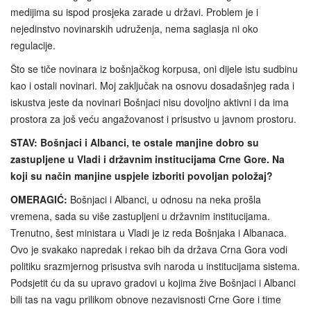
medijima su ispod prosjeka zarade u državi. Problem je i
nejedinstvo novinarskih udruženja, nema saglasja ni oko
regulacije.
Što se tiče novinara iz bošnjačkog korpusa, oni dijele istu sudbinu
kao i ostali novinari. Moj zaključak na osnovu dosadašnjeg rada i
iskustva jeste da novinari Bošnjaci nisu dovoljno aktivni i da ima
prostora za još veću angažovanost i prisustvo u javnom prostoru.
STAV: Bošnjaci i Albanci, te ostale manjine dobro su
zastupljene u Vladi i državnim institucijama Crne Gore. Na
koji su način manjine uspjele izboriti povoljan položaj?
OMERAGIĆ:
Bošnjaci i Albanci, u odnosu na neka prošla
vremena, sada su više zastupljeni u državnim institucijama.
Trenutno, šest ministara u Vladi je iz reda Bošnjaka i Albanaca.
Ovo je svakako napredak i rekao bih da država Crna Gora vodi
politiku srazmjernog prisustva svih naroda u institucijama sistema.
Podsjetit ću da su upravo gradovi u kojima žive Bošnjaci i Albanci
bili tas na vagu prilikom obnove nezavisnosti Crne Gore i time