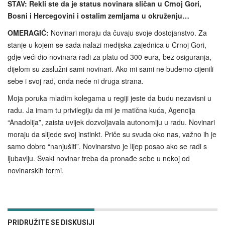
STAV: Rekli ste da je status novinara sličan u Crnoj Gori,
Bosni i Hercegovini i ostalim zemljama u okruženju…
OMERAGIĆ:
Novinari moraju da čuvaju svoje dostojanstvo. Za
stanje u kojem se sada nalazi medijska zajednica u Crnoj Gori,
gdje veći dio novinara radi za platu od 300 eura, bez osiguranja,
dijelom su zaslužni sami novinari. Ako mi sami ne budemo cijenili
sebe i svoj rad, onda neće ni druga strana.
Moja poruka mladim kolegama u regiji jeste da budu nezavisni u
radu. Ja imam tu privilegiju da mi je matična kuća, Agencija
“Anadolija”, zaista uvijek dozvoljavala autonomiju u radu. Novinari
moraju da slijede svoj instinkt. Priče su svuda oko nas, važno ih je
samo dobro “nanjušiti”. Novinarstvo je lijep posao ako se radi s
ljubavlju. Svaki novinar treba da pronađe sebe u nekoj od
novinarskih formi.
PRIDRUŽITE SE DISKUSIJI