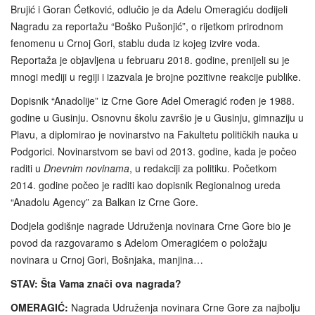
Brujić i Goran Ćetković, odlučio je da Adelu Omeragiću dodijeli
Nagradu za reportažu “Boško Pušonjić”, o rijetkom prirodnom
fenomenu u Crnoj Gori, stablu duda iz kojeg izvire voda.
Reportaža je objavljena u februaru 2018. godine, prenijeli su je
mnogi mediji u regiji i izazvala je brojne pozitivne reakcije publike.
Dopisnik “Anadolije” iz Crne Gore Adel Omeragić rođen je 1988.
godine u Gusinju. Osnovnu školu završio je u Gusinju, gimnaziju u
Plavu, a diplomirao je novinarstvo na Fakultetu političkih nauka u
Podgorici. Novinarstvom se bavi od 2013. godine, kada je počeo
raditi u
Dnevnim novinama
, u redakciji za politiku. Početkom
2014. godine počeo je raditi kao dopisnik Regionalnog ureda
“Anadolu Agency” za Balkan iz Crne Gore.
Dodjela godišnje nagrade Udruženja novinara Crne Gore bio je
povod da razgovaramo s Adelom Omeragićem o položaju
novinara u Crnoj Gori, Bošnjaka, manjina…
STAV: Šta Vama znači ova nagrada?
OMERAGIĆ
:
Nagrada Udruženja novinara Crne Gore za najbolju