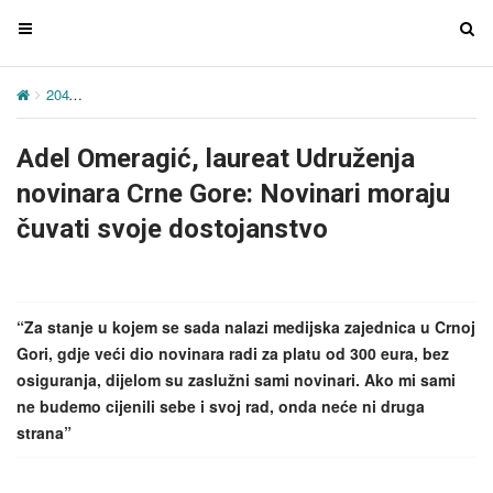
T
T
o
o
g
g
204
Adel Omeragić, laureat Udruženja novinara Crne Gore: Novinari
g
g
l
l
Adel Omeragić, laureat Udruženja
e
e
n
n
novinara Crne Gore: Novinari moraju
a
a
čuvati svoje dostojanstvo
v
v
i
i
g
g
a
a
“Za stanje u kojem se sada nalazi medijska zajednica u Crnoj
t
t
Gori, gdje veći dio novinara radi za platu od 300 eura, bez
i
i
osiguranja, dijelom su zaslužni sami novinari. Ako mi sami
o
o
ne budemo cijenili sebe i svoj rad, onda neće ni druga
n
n
strana”