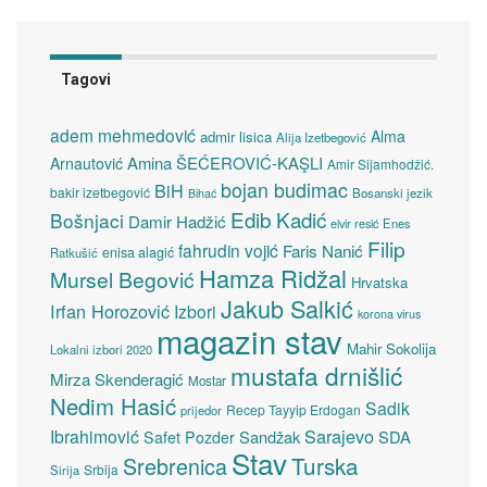
Tagovi
adem mehmedović
Alma
admir lisica
Alija Izetbegović
Amina ŠEĆEROVIĆ-KAŞLI
Arnautović
Amir Sijamhodžić.
bojan budimac
BiH
bakir izetbegović
Bosanski jezik
Bihać
Edib Kadić
Bošnjaci
Damir Hadžić
elvir resić
Enes
Filip
fahrudin vojić
Faris Nanić
enisa alagić
Ratkušić
Hamza Ridžal
Mursel Begović
Hrvatska
Jakub Salkić
Irfan Horozović
Izbori
korona virus
magazin stav
Mahir Sokolija
Lokalni izbori 2020
mustafa drnišlić
Mirza Skenderagić
Mostar
Nedim Hasić
Sadik
Recep Tayyip Erdogan
prijedor
Sarajevo
Ibrahimović
Sandžak
SDA
Safet Pozder
Stav
Turska
Srebrenica
Srbija
Sirija