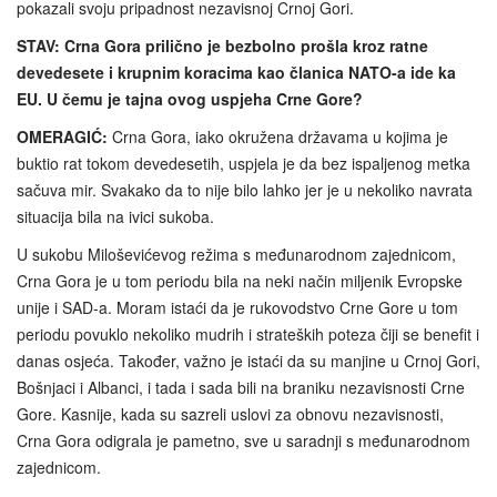
pokazali svoju pripadnost nezavisnoj Crnoj Gori.
STAV: Crna Gora prilično je bezbolno prošla kroz ratne
devedesete i krupnim koracima kao članica NATO-a ide ka
EU. U čemu je tajna ovog uspjeha Crne Gore?
OMERAGIĆ:
Crna Gora, iako okružena državama u kojima je
buktio rat tokom devedesetih, uspjela je da bez ispaljenog metka
sačuva mir. Svakako da to nije bilo lahko jer je u nekoliko navrata
situacija bila na ivici sukoba.
U sukobu Miloševićevog režima s međunarodnom zajednicom,
Crna Gora je u tom periodu bila na neki način miljenik Evropske
unije i SAD-a. Moram istaći da je rukovodstvo Crne Gore u tom
periodu povuklo nekoliko mudrih i strateških poteza čiji se benefit i
danas osjeća. Također, važno je istaći da su manjine u Crnoj Gori,
Bošnjaci i Albanci, i tada i sada bili na braniku nezavisnosti Crne
Gore. Kasnije, kada su sazreli uslovi za obnovu nezavisnosti,
Crna Gora odigrala je pametno, sve u saradnji s međunarodnom
zajednicom.