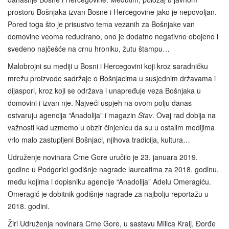
prostoru Bošnjaka izvan Bosne i Hercegovine jako je nepovoljan.
Pored toga što je prisustvo tema vezanih za Bošnjake van
domovine veoma reducirano, ono je dodatno negativno obojeno i
svedeno najčešće na crnu hroniku, žutu štampu…
Malobrojni su mediji u Bosni i Hercegovini koji kroz saradničku
mrežu proizvode sadržaje o Bošnjacima u susjednim državama i
dijaspori, kroz koji se održava i unapređuje veza Bošnjaka u
domovini i izvan nje. Najveći uspjeh na ovom polju danas
ostvaruju agencija “Anadolija” i magazin
Stav
. Ovaj rad dobija na
važnosti kad uzmemo u obzir činjenicu da su u ostalim medijima
vrlo malo zastupljeni Bošnjaci, njihova tradicija, kultura…
Udruženje novinara Crne Gore uručilo je 23. januara 2019.
godine u Podgorici godišnje nagrade laureatima za 2018. godinu,
među kojima i dopisniku agencije “Anadolija” Adelu Omeragiću.
Omeragić je dobitnik godišnje nagrade za najbolju reportažu u
2018. godini.
Žiri Udruženja novinara Crne Gore, u sastavu Milica Kralj, Đorđe