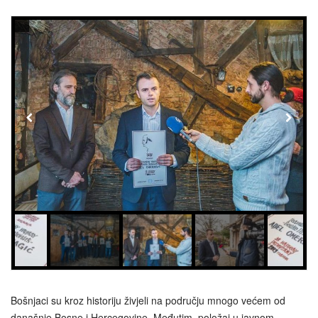
Bošnjaci su kroz historiju živjeli na području mnogo većem od
današnje Bosne i Hercegovine. Međutim, položaj u javnom