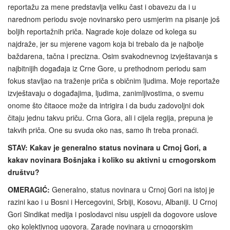
reportažu za mene predstavlja veliku čast i obavezu da i u
narednom periodu svoje novinarsko pero usmjerim na pisanje još
boljih reportažnih priča. Nagrade koje dolaze od kolega su
najdraže, jer su mjerene vagom koja bi trebalo da je najbolje
baždarena, tačna i precizna. Osim svakodnevnog izvještavanja s
najbitnijih događaja iz Crne Gore, u prethodnom periodu sam
fokus stavljao na traženje priča s običnim ljudima. Moje reportaže
izvještavaju o događajima, ljudima, zanimljivostima, o svemu
onome što čitaoce može da intrigira i da budu zadovoljni dok
čitaju jednu takvu priču. Crna Gora, ali i cijela regija, prepuna je
takvih priča. One su svuda oko nas, samo ih treba pronaći.
STAV: Kakav je generalno status novinara u Crnoj Gori, a
kakav novinara Bošnjaka i koliko su aktivni u crnogorskom
društvu?
OMERAGIĆ:
Generalno, status novinara u Crnoj Gori na istoj je
razini kao i u Bosni i Hercegovini, Srbiji, Kosovu, Albaniji. U Crnoj
Gori Sindikat medija i poslodavci nisu uspjeli da dogovore uslove
oko kolektivnog ugovora. Zarade novinara u crnogorskim