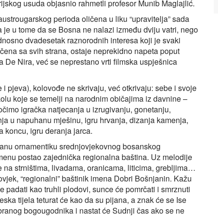
rijskog usuda objasnio rahmetli profesor Munib Maglajlić.
ustrougarskog perioda oličena u liku “upravitelja” sada
 je u tome da se Bosna ne nalazi između dviju vatri, nego
nosno dvadesetak raznorodnih interesa koji je svaki
čena sa svih strana, ostaje neprekidno napeta poput
 De Nira, već se neprestano vrti filmska uspješnica
 i pjeva), kolovođe ne skrivaju, već otkrivaju: sebe i svoje
 kolu koje se temelji na narodnim običajima iz davnine –
čimo igračka natjecanja u izrugivanju, gonetanju,
anja u napuhanu mješinu, igru hrvanja, dizanja kamenja,
a koncu, igru deranja jarca.
aigranu ornamentiku srednjovjekovnog bosanskog
menu postao zajednička regionalna baština. Uz melodije
 na strništima, livadama, oranicama, liticima, grebljima…
vjek, “regionalni” baštinik imena Dobri Bošnjanin. Kažu
e padati kao truhli plodovi, sunce će pomrčati i smrznuti
ska tijela teturat će kao da su pijana, a znak će se Ise
branog bogougodnika i nastat će Sudnji čas ako se ne