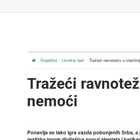
Stajališta
Uvodna riječ
Tražeći ravnotežu u vlastito
Tražeći ravnotežu
nemoći
Ponavlja se tako igra vazda pobunjenih Srba, a
realizira igrom divljaštva poput atentata i bar