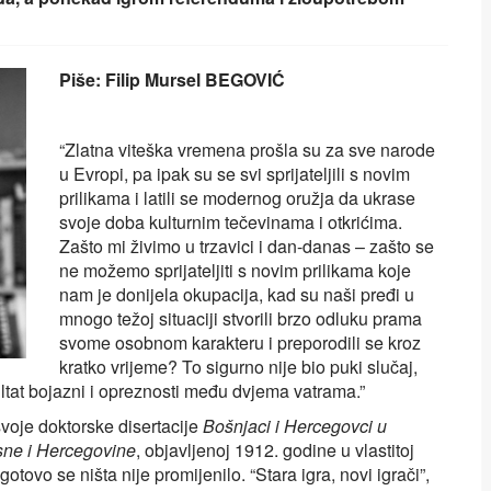
Piše: Filip Mursel BEGOVIĆ
“Zlatna viteška vremena prošla su za sve narode
u Evropi, pa ipak su se svi sprijateljili s novim
prilikama i latili se modernog oružja da ukrase
svoje doba kulturnim tečevinama i otkrićima.
Zašto mi živimo u trzavici i dan-danas – zašto se
ne možemo sprijateljiti s novim prilikama koje
nam je donijela okupacija, kad su naši pređi u
mnogo težoj situaciji stvorili brzo odluku prama
svome osobnom karakteru i preporodili se kroz
kratko vrijeme? To sigurno nije bio puki slučaj,
ultat bojazni i opreznosti među dvjema vatrama.”
voje doktorske disertacije
Bošnjaci i Hercegovci u
Bosne i Hercegovine
, objavljenoj 1912. godine u vlastitoj
otovo se ništa nije promijenilo. “Stara igra, novi igrači”,