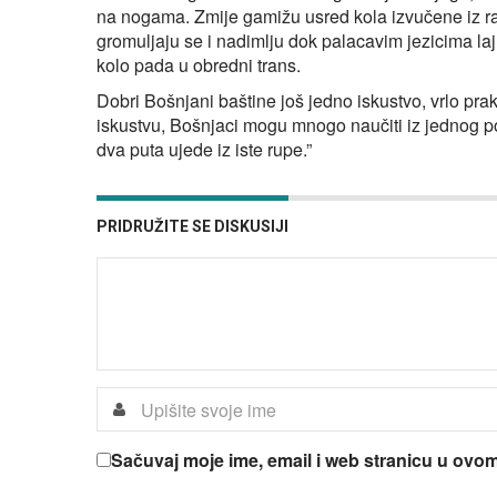
na nogama. Zmije gamižu usred kola izvučene iz ra
gromuljaju se i nadimlju dok palacavim jezicima l
kolo pada u obredni trans.
Dobri Bošnjani baštine još jedno iskustvo, vrlo pra
iskustvu, Bošnjaci mogu mnogo naučiti iz jednog p
dva puta ujede iz iste rupe.”
PRIDRUŽITE SE DISKUSIJI
Sačuvaj moje ime, email i web stranicu u ov