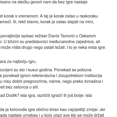
isano na stećku govori nam da bez igre nastaje
ti korak s vremenom. A taj je korak ostao u raskoraku
moći. Ili, rekli bismo, korak je ostao stajati na mini,
ek ponajbolje opisao režiser Danis Tanović u Oskarom
ni. U blizini su predstavnici međunarodne zajednice, ali
e ništa drugo nego ostati ležati. I to je neka vrsta igre.
ara za najbolju igru.
bunjeni su sto i kusur godina. Ponekad se pobuna
a, a ponekad igrom referenduma i zloupotrebom institucija
ku nisu dobili pregovorima, naime, nego preko
tomašica
i
ti bez oslonca u sili.
odik? Ista igra, različiti igrači! Ili još bolje: ista
je kolovođa igre obično biran kao najvještiji zmijar. Jer
tada nastaje urnebes i u kolo ulazi sve što se može držati