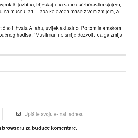
spuklih jazbina, bljeskaju na suncu srebrnastim sjajem,
aju na mučnu jaru. Tada kolovođa maše živom zmijom, a
ktično i, hvala Allahu, uvijek aktualno. Po tom islamskom
oučnog hadisa: “Musliman ne smije dozvoliti da ga zmija
om browseru za buduće komentare.