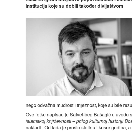
institucija koje su dobili također divljaštvom
nego odvažna mudrost i trijeznost, koje su bile rez
Ove retke napisao je Safvet-beg Bašagić u uvodu s
islamskoj književnosti – prilog kulturnoj historiji 
nakladi. Od tada je prošlo stotinu i kusur godina, a g