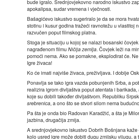
bude igralo. Srednjovjekovno narodno iskustvo zap
apokalipsa, sudar vremena i vječnosti.
Bašagićevo iskustvo sugeriralo je da se mora hvata
stotinu i kusur godina tražeći ravnotežu u vlastitoj ne
razvučen poput filmskog platna.
Stoga je situaciju u kojoj se nalazi bosanski čovj
nagrađenom filmu
Ničija zemlja
. Čovjek leži na mi
pomoći nema. Ako se pomakne, eksplodirat će. Ne mož
Igre živaca!
Ko će imati najviše živaca, preživljava. I dobije Osk
Ponavlja se tako igra vazda pobunjenih Srba, a po
realizira igrom divljaštva poput atentata i barikad
koje su dobili također divljaštvom. Republiku Srps
srebrenica
, a ono što se stvori silom nema budućnos
Pa šta je onda bio Radovan Karadžić, a šta je Milorad D
jazbina, drugačija zmija.
A srednjovjekovno iskustvo Dobrih Bošnjana kaže da 
kolo usred igre može dobiti dugu zmijsku vijugu, a 