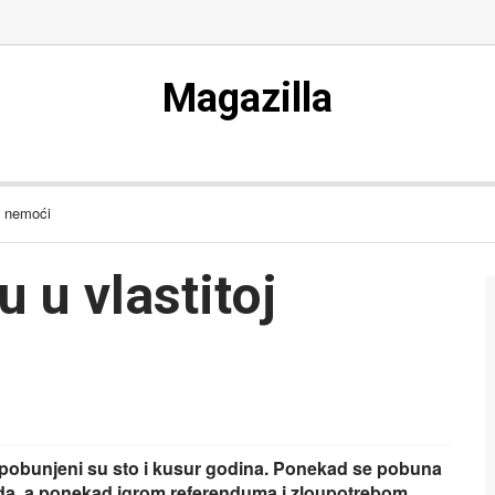
Magazilla
j nemoći
 u vlastitoj
 pobunjeni su sto i kusur godina. Ponekad se pobuna
ikada, a ponekad igrom referenduma i zloupotrebom