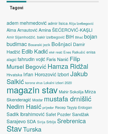
Tagovi
adem mehmedović
admir lisica
Alija Izetbegović
Amina ŠEĆEROVIĆ-KAŞLI
Alma Arnautović
bojan
BiH
Amir Sijamhodžić.
bakir izetbegović
Bihać
budimac
Bošnjaci
Damir
Bosanski jezik
Edib Kadić
Hadžić
enisa
elvir resić
Enes Ratkušić
Filip
fahrudin vojić
Faris Nanić
alagić
Hamza Ridžal
Mursel Begović
Jakub
Irfan Horozović
Izbori
Hrvatska
Salkić
Lokalni izbori 2020
korona virus
magazin stav
Mirza
Mahir Sokolija
mustafa drnišlić
Skenderagić
Mostar
Nedim Hasić
Recep Tayyip Erdogan
prijedor
Sadik Ibrahimović
Sandžak
Safet Pozder
Srebrenica
Sarajevo
SDA
Srbija
Sirija
Stav
Turska