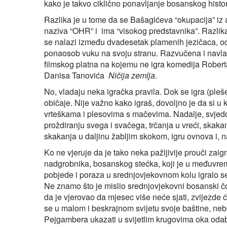
kako je takvo ciklično ponavljanje bosanskog histo
Razlika je u tome da se Bašagićeva “okupacija” iz a
naziva “OHR” i ima “visokog predstavnika”. Razlika
se nalazi između dvadesetak plamenih jezičaca, od
ponaosob vuku na svoju stranu. Razvučena i navla
filmskog platna na kojemu ne igra komedija Roberta
Danisa Tanovića
Ničija zemlja
.
No, vladaju neka igračka pravila. Dok se igra (pleše
običaje. Nije važno kako igraš, dovoljno je da si u
vrteškama i plesovima s mačevima. Nadalje, svjedo
proždiranju svega i svačega, trčanja u vreći, skak
skakanja u daljinu žabljim skokom, igru ovnova i, n
Ko ne vjeruje da je tako neka pažljivije prouči z
nadgrobnika, bosanskog stećka, koji je u međuvre
pobjede i poraza u srednjovjekovnom kolu igralo se
Ne znamo što je mislio srednjovjekovni bosanski čo
da je vjerovao da mjesec više neće sjati, zvijezde ć
se u malom i beskrajnom svijetu svoje baštine, nebe
Pejgambera ukazati u svijetlim krugovima oka oda