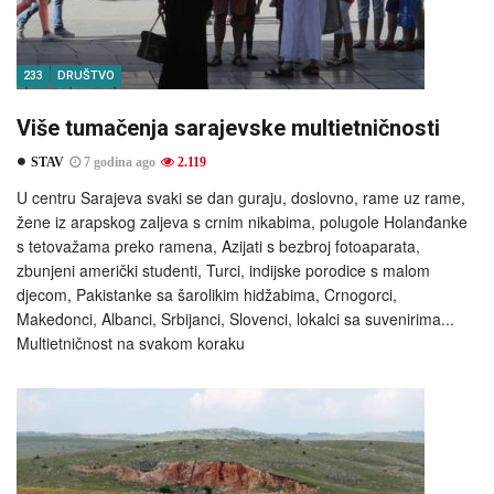
233
DRUŠTVO
Više tumačenja sarajevske multietničnosti
STAV
7 godina ago
2.119
U centru Sarajeva svaki se dan guraju, doslovno, rame uz rame,
žene iz arapskog zaljeva s crnim nikabima, polugole Holanđanke
s tetovažama preko ramena, Azijati s bezbroj fotoaparata,
zbunjeni američki studenti, Turci, indijske porodice s malom
djecom, Pakistanke sa šarolikim hidžabima, Crnogorci,
Makedonci, Albanci, Srbijanci, Slovenci, lokalci sa suvenirima...
Multietničnost na svakom koraku