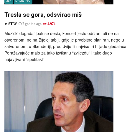
234
DRUŠTVO
Tresla se gora, odsvirao miš
STAV
7 godina ago
4.974
Muzički događaj ipak se desio, koncert jeste održan, ali ne na
otvorenom, ne na Bijeloj tabiji, gdje je prvobitno planiran, nego u
zatvorenom, u Skenderiji, pred dvije ili najviše tri hiljade gledalaca.
Poražavajuće malo za tako izvikanu “zvijezdu” i tako dugo
najavljivani “spektakl”