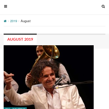
T
T
o
o
g
g
2019
August
g
g
l
l
e
e
AUGUST 2019
n
n
a
a
v
v
i
i
g
g
a
a
t
t
i
i
o
o
n
n