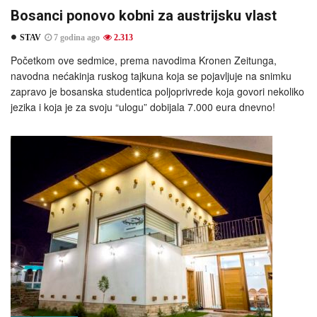
Bosanci ponovo kobni za austrijsku vlast
STAV
7 godina ago
2.313
Početkom ove sedmice, prema navodima Kronen Zeitunga,
navodna nećakinja ruskog tajkuna koja se pojavljuje na snimku
zapravo je bosanska studentica poljoprivrede koja govori nekoliko
jezika i koja je za svoju “ulogu” dobijala 7.000 eura dnevno!