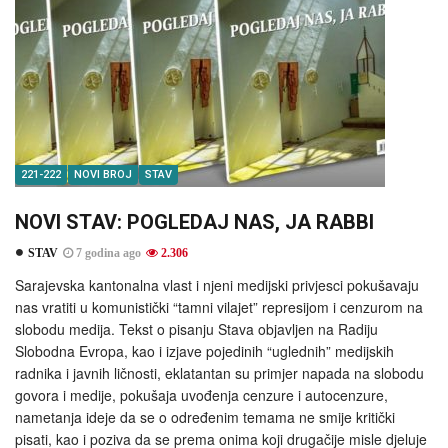
221-222
NOVI BROJ
STAV
NOVI STAV: POGLEDAJ NAS, JA RABBI
STAV
7 godina ago
2.306
Sarajevska kantonalna vlast i njeni medijski privjesci pokušavaju
nas vratiti u komunistički “tamni vilajet” represijom i cenzurom na
slobodu medija. Tekst o pisanju Stava objavljen na Radiju
Slobodna Evropa, kao i izjave pojedinih “uglednih” medijskih
radnika i javnih ličnosti, eklatantan su primjer napada na slobodu
govora i medije, pokušaja uvođenja cenzure i autocenzure,
nametanja ideje da se o određenim temama ne smije kritički
pisati, kao i poziva da se prema onima koji drugačije misle djeluje