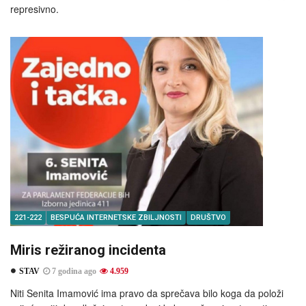
represivno.
221-222
BESPUĆA INTERNETSKE ZBILJNOSTI
DRUŠTVO
Miris režiranog incidenta
STAV
7 godina ago
4.959
Niti Senita Imamović ima pravo da sprečava bilo koga da položi