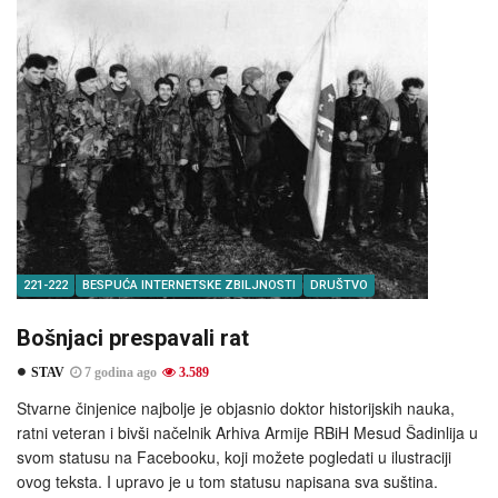
221-222
BESPUĆA INTERNETSKE ZBILJNOSTI
DRUŠTVO
Bošnjaci prespavali rat
STAV
7 godina ago
3.589
Stvarne činjenice najbolje je objasnio doktor historijskih nauka,
ratni veteran i bivši načelnik Arhiva Armije RBiH Mesud Šadinlija u
svom statusu na Facebooku, koji možete pogledati u ilustraciji
ovog teksta. I upravo je u tom statusu napisana sva suština.