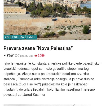
220
POLITIKA
SVIJET
Prevara zvana “Nova Palestina”
STAV
7 godina ago
3.580
Iako je nepoštenje konstanta američke politike glede palestinsko-
izraelskih odnosa, opet se može govoriti o stepenima tog
nepoštenja. Ako je suditi po procurelim detaljima tzv. “dila
stoljeća”, Trumpova administracija dosegnula je nove dubine
beščašća (čudi li se iko?) prijedlozima koje je naškrabao
mlađahni, do grla s ilegalnim kolonijalnim naseljima interesno
povezani zet Jared Kushner