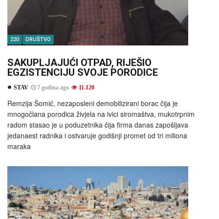
220
DRUŠTVO
SAKUPLJAJUĆI OTPAD, RIJEŠIO
EGZISTENCIJU SVOJE PORODICE
STAV
7 godina ago
11.120
Remzija Šomić, nezaposleni demobilizirani borac čija je
mnogočlana porodica živjela na ivici siromaštva, mukotrpnim
radom stasao je u poduzetnika čija firma danas zapošljava
jedanaest radnika i ostvaruje godišnji promet od tri miliona
maraka