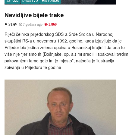
221-222
DRUŠTVO
HISTORIJA
Nevidljive bijele trake
STAV
7 godina ago
3.860
Riječi čelnika prijedorskog SDS-a Srđe Srdića u Narodnoj
skupštini RS-a u novembru 1992. godine, kada izjavljuje da je
Prijedor bio jedina zelena općina u Bosanskoj krajini i da ona to
više nije “jer smo ih (Bošnjake, op. a.) mi sredili i spakovali tvrdim
pakovanjem tamo gdje im je mjesto”, najbolja je ilustracija
zbivanja u Prijedoru te godine