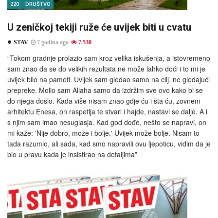
220
DRUŠTVO
U zeničkoj tekiji ruže će uvijek biti u cvatu
STAV
7 godina ago
7.530
“Tokom gradnje prolazio sam kroz velika iskušenja, a istovremeno
sam znao da se do velikih rezultata ne može lahko doći i to mi je
uvijek bilo na pameti. Uvijek sam gledao samo na cilj, ne gledajući
prepreke. Molio sam Allaha samo da izdržim sve ovo kako bi se
do njega došlo. Kada više nisam znao gdje ću i šta ću, zovnem
arhitektu Enesa, on raspetlja te stvari i hajde, nastavi se dalje. A i
s njim sam imao nesuglasja. Kad god dođe, nešto se napravi, on
mi kaže: 'Nije dobro, može i bolje.' Uvijek može bolje. Nisam to
tada razumio, ali sada, kad smo napravili ovu ljepoticu, vidim da je
bio u pravu kada je insistirao na detaljima”