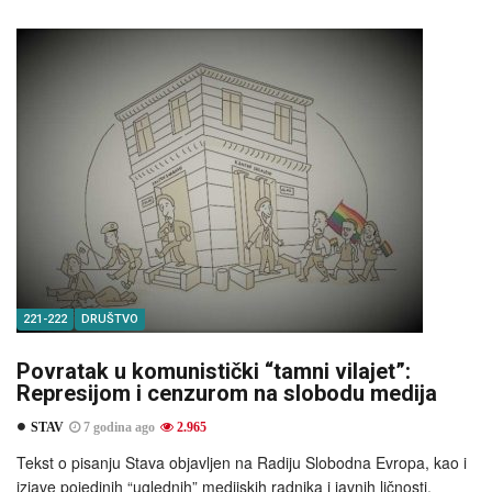
221-222
DRUŠTVO
Povratak u komunistički “tamni vilajet”:
Represijom i cenzurom na slobodu medija
STAV
7 godina ago
2.965
Tekst o pisanju Stava objavljen na Radiju Slobodna Evropa, kao i
izjave pojedinih “uglednih” medijskih radnika i javnih ličnosti,