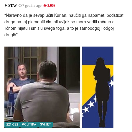
STAV
7 godina ago
3.063
“Naravno da je sevap učiti Kur'an, naučiti ga napamet, podsticati
druge na taj plemeniti čin, ali uvijek se mora voditi računa o
ličnom nijetu i smislu svega toga, a to je samoodgoj i odgoj
drugih”
221-222
POLITIKA
SVIJET