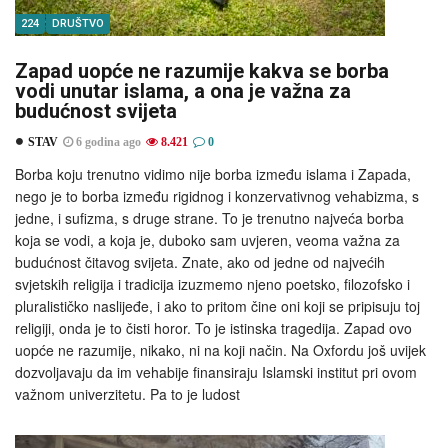
224
DRUŠTVO
Zapad uopće ne razumije kakva se borba
vodi unutar islama, a ona je važna za
budućnost svijeta
STAV
6 godina ago
8.421
0
Borba koju trenutno vidimo nije borba između islama i Zapada,
nego je to borba između rigidnog i konzervativnog vehabizma, s
jedne, i sufizma, s druge strane. To je trenutno najveća borba
koja se vodi, a koja je, duboko sam uvjeren, veoma važna za
budućnost čitavog svijeta. Znate, ako od jedne od najvećih
svjetskih religija i tradicija izuzmemo njeno poetsko, filozofsko i
pluralističko naslijeđe, i ako to pritom čine oni koji se pripisuju toj
religiji, onda je to čisti horor. To je istinska tragedija. Zapad ovo
uopće ne razumije, nikako, ni na koji način. Na Oxfordu još uvijek
dozvoljavaju da im vehabije finansiraju Islamski institut pri ovom
važnom univerzitetu. Pa to je ludost