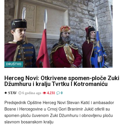
DRUŠTVO
Herceg Novi: Otkrivene spomen-ploče Zuki
Džumhuru i kralju Tvrtku I Kotromaniću
STAV
6 godina ago
4.231
0
Predsjednik Opštine Herceg Novi Stevan Katić i ambasador
Bosne i Hercegovine u Crnoj Gori Branimir Jukić otkrili su
spomen-ploču čuvenom Zuki Džumhuru i obnovljenu ploču
slavnom bosanskom kralju