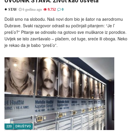
UVODNIK STAVA: Život kao osveta
STAV
6 godina ago
9.752
0
Došli smo na slobodu. Naš novi dom bio je šator na aerodromu
Dubrave. Svaki razgovor odrasli su počinjali pitanjem: “Je l’
preš’o?” Pitanje se odnosilo na gotovo sve muškarce iz porodice.
Uvijek se isto završavalo – plačem, od tuge, sreće ili oboga. Neko
je rekao da je babo “preš’o”.
220
DRUŠTVO