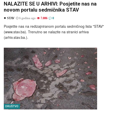
NALAZITE SE U ARHIVI: Posjetite nas na
novom portalu sedmičnika STAV
STAV
6 godina ago
7.086
0
Posjetite nas na redizajniranom portalu sedmičnog lista "STAV"
(www.stav.ba). Trenutno se nalazite na stranici arhiva
(arhiv.stav.ba.).
DRUŠTVO