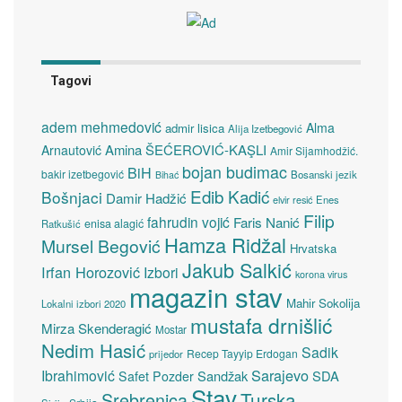
Tagovi
adem mehmedović
Alma
admir lisica
Alija Izetbegović
Amina ŠEĆEROVIĆ-KAŞLI
Arnautović
Amir Sijamhodžić.
bojan budimac
BiH
bakir izetbegović
Bosanski jezik
Bihać
Edib Kadić
Bošnjaci
Damir Hadžić
elvir resić
Enes
Filip
fahrudin vojić
Faris Nanić
enisa alagić
Ratkušić
Hamza Ridžal
Mursel Begović
Hrvatska
Jakub Salkić
Irfan Horozović
Izbori
korona virus
magazin stav
Mahir Sokolija
Lokalni izbori 2020
mustafa drnišlić
Mirza Skenderagić
Mostar
Nedim Hasić
Sadik
Recep Tayyip Erdogan
prijedor
Sarajevo
Ibrahimović
Sandžak
SDA
Safet Pozder
Stav
Turska
Srebrenica