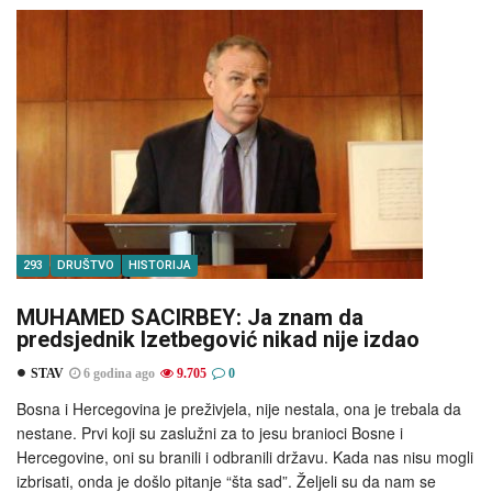
293
DRUŠTVO
HISTORIJA
MUHAMED SACIRBEY: Ja znam da
predsjednik Izetbegović nikad nije izdao
STAV
6 godina ago
9.705
0
Bosna i Hercegovina je preživjela, nije nestala, ona je trebala da
nestane. Prvi koji su zaslužni za to jesu branioci Bosne i
Hercegovine, oni su branili i odbranili državu. Kada nas nisu mogli
izbrisati, onda je došlo pitanje “šta sad”. Željeli su da nam se