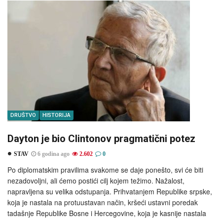
DRUŠTVO
HISTORIJA
Dayton je bio Clintonov pragmatični potez
STAV
6 godina ago
2.602
0
Po diplomatskim pravilima svakome se daje ponešto, svi će biti
nezadovoljni, ali ćemo postići cilj kojem težimo. Nažalost,
napravljena su velika odstupanja. Prihvatanjem Republike srpske,
koja je nastala na protuustavan način, kršeći ustavni poredak
tadašnje Republike Bosne i Hercegovine, koja je kasnije nastala