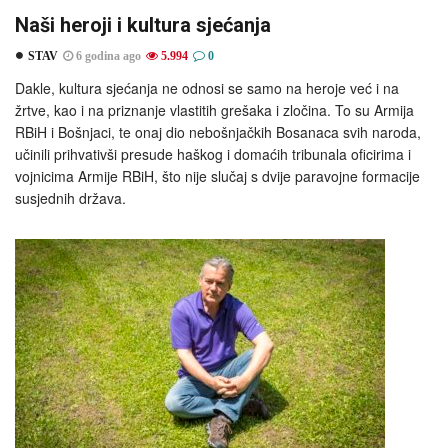
Naši heroji i kultura sjećanja
STAV
6 godina ago
5.994
0
Dakle, kultura sjećanja ne odnosi se samo na heroje već i na
žrtve, kao i na priznanje vlastitih grešaka i zločina. To su Armija
RBiH i Bošnjaci, te onaj dio nebošnjačkih Bosanaca svih naroda,
učinili prihvativši presude haškog i domaćih tribunala oficirima i
vojnicima Armije RBiH, što nije slučaj s dvije paravojne formacije
susjednih država.