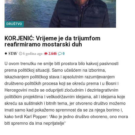
DRUŠTVO
KORJENIĆ: Vrijeme je da trijumfom
reafirmiramo mostarski duh
STAV
6 godina ago
2.646
0
U ovom trenutku ne smije biti prostora bilo kakvoj pasivnosti
prema političkoj situaciji. Samo učešćem na izborima,
iskazivanjem političkog stava i apsolutnim razumijevanjem
društveno-političkih procesa koji se okreću prema i u Bosni i
Hercegovini može se oduprijeti zloćudnim i dezintegrativnim
političkim projektima i velikodržavnim idejama, ali i idejama koje
skreću sa suštinskih i bitnih tema, jer otvoreno društvo možemo
imati samo kad pokažemo spremnost da se za njega borimo i,
kako tvrdi Karl Popper: “Ako je jedno društvo otvoreno, ono mora
biti spremno da ima neprijatelje”