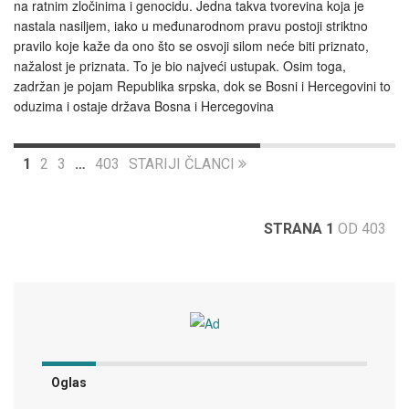
na ratnim zločinima i genocidu. Jedna takva tvorevina koja je
nastala nasiljem, iako u međunarodnom pravu postoji striktno
pravilo koje kaže da ono što se osvoji silom neće biti priznato,
nažalost je priznata. To je bio najveći ustupak. Osim toga,
zadržan je pojam Republika srpska, dok se Bosni i Hercegovini to
oduzima i ostaje država Bosna i Hercegovina
1
2
3
…
403
STARIJI ČLANCI
STRANA 1
OD 403
Oglas