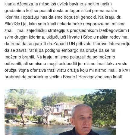
klanja dženaza, a mi se još uvijek bavimo s nekim našim
građanima koji su postali dosta antagonistični prema našim
liderima i optužuju nas da smo dopustili genocid. Na kraju, dr.
Silajdžić i ja, iako smo imali nekada neke nesporazume, mi smo
znali i imali zajedničku strategiju s predsjednikom Izetbegovićem i
svim drugim liderima, uključujući Hrvate i Srbe u našim redovima,
da treba da se gura ili da Zapad i UN prihvate ili pravu intervenciju
da se završi rat ili da podignu embargo na oružje da se mi
možemo braniti. Na kraju, mi smo pokazali da se možemo
odbraniti, ali se nismo mogli osloboditi jer nismo imali takvu vrstu
oružja, vojna ofanziva traži vrstu oružja koju mi nismo imali, a krv i
hrabrost da odbranimo većinu Bosne i Hercegovine smo imali