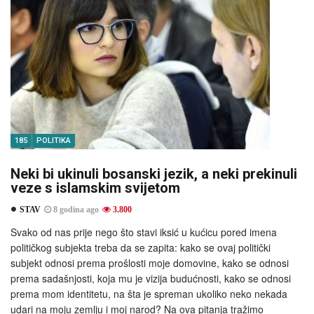
185
POLITIKA
Neki bi ukinuli bosanski jezik, a neki prekinuli
veze s islamskim svijetom
STAV
8 godina ago
3.800
Svako od nas prije nego što stavi iksić u kućicu pored imena
političkog subjekta treba da se zapita: kako se ovaj politički
subjekt odnosi prema prošlosti moje domovine, kako se odnosi
prema sadašnjosti, koja mu je vizija budućnosti, kako se odnosi
prema mom identitetu, na šta je spreman ukoliko neko nekada
udari na moju zemlju i moj narod? Na ova pitanja tražimo