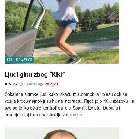
178
DRUŠTVO
Ljudi ginu zbog “Kiki”
STAV
8 godina ago
2.881
Šokantne snimke ljudi kako iskaču iz automobila i plešu dok se
vozila kreću najnoviji su hit na internetu. Riječ je o “Kiki izazovu”, a
sve se toliko otrglo kontroli da je u Španiji, Egiptu, Dubaiju i
drugdje ovaj trend najstrožije zabranjen