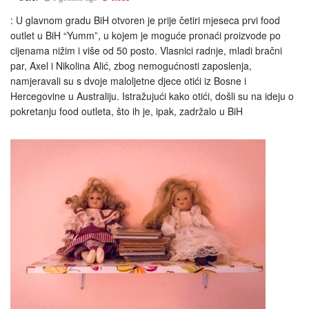
: U glavnom gradu BiH otvoren je prije četiri mjeseca prvi food
outlet u BiH “Yumm”, u kojem je moguće pronaći proizvode po
cijenama nižim i više od 50 posto. Vlasnici radnje, mladi bračni
par, Axel i Nikolina Alić, zbog nemogućnosti zaposlenja,
namjeravali su s dvoje maloljetne djece otići iz Bosne i
Hercegovine u Australiju. Istražujući kako otići, došli su na ideju o
pokretanju food outleta, što ih je, ipak, zadržalo u BiH