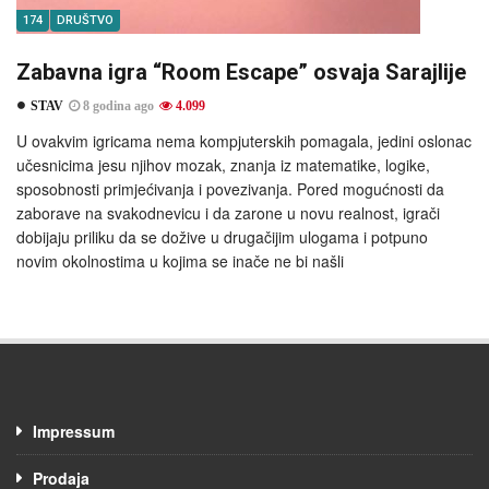
174
DRUŠTVO
Zabavna igra “Room Escape” osvaja Sarajlije
STAV
8 godina ago
4.099
U ovakvim igricama nema kompjuterskih pomagala, jedini oslonac
učesnicima jesu njihov mozak, znanja iz matematike, logike,
sposobnosti primjećivanja i povezivanja. Pored mogućnosti da
zaborave na svakodnevicu i da zarone u novu realnost, igrači
dobijaju priliku da se dožive u drugačijim ulogama i potpuno
novim okolnostima u kojima se inače ne bi našli
Impressum
Prodaja