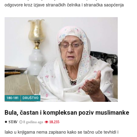
odgovore kroz izjave stranačkih čelnika i stranačka saopćenja
180-181
DRUŠTVO
Bula, častan i kompleksan poziv muslimanke
STAV
8 godina ago
18.235
Iako u knjigama nema zapisano kako se tačno uče tevhidi i