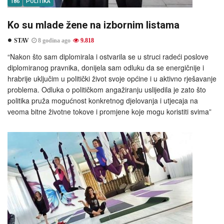
186
POLITIKA
Ko su mlade žene na izbornim listama
STAV
8 godina ago
9.818
“Nakon što sam diplomirala i ostvarila se u struci radeći poslove
diplomiranog pravnika, donijela sam odluku da se energičnije i
hrabrije uključim u politički život svoje općine i u aktivno rješavanje
problema. Odluka o političkom angažiranju uslijedila je zato što
politika pruža mogućnost konkretnog djelovanja i utjecaja na
veoma bitne životne tokove i promjene koje mogu koristiti svima”