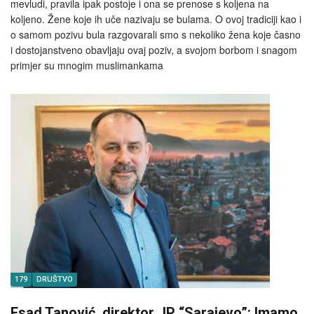
mevludi, pravila ipak postoje i ona se prenose s koljena na
koljeno. Žene koje ih uče nazivaju se bulama. O ovoj tradiciji kao i
o samom pozivu bula razgovarali smo s nekoliko žena koje časno
i dostojanstveno obavljaju ovaj poziv, a svojom borbom i snagom
primjer su mnogim muslimankama
179
DRUŠTVO
Esad Tanović, direktor JP “Sarajevo”: Imamo