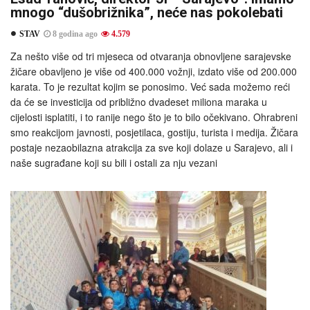
mnogo “dušobrižnika”, neće nas pokolebati
STAV
8 godina ago
4.579
Za nešto više od tri mjeseca od otvaranja obnovljene sarajevske
žičare obavljeno je više od 400.000 vožnji, izdato više od 200.000
karata. To je rezultat kojim se ponosimo. Već sada možemo reći
da će se investicija od približno dvadeset miliona maraka u
cijelosti isplatiti, i to ranije nego što je to bilo očekivano. Ohrabreni
smo reakcijom javnosti, posjetilaca, gostiju, turista i medija. Žičara
postaje nezaobilazna atrakcija za sve koji dolaze u Sarajevo, ali i
naše sugrađane koji su bili i ostali za nju vezani