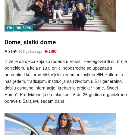
178
DRUŠTVO
Dome, slatki dome
STAV
8 godina ago
2.897
Iz želje da djeca koja su rođena u Bosni i Hercegovini ili su iz nje
porijeklom, a koja nisu u prilici neposredno se upoznati s
prirodnim i kulturno-historijskim znamenitostima BiH, kulturnim
naslijeđem, tradicijom, institucijama i životom u BiH generalno,
dobiju osnovne informacije, kreiran je projekt “Home, Sweet
Home”. Predviđeno je da mladi od 16 do 26 godina organizirano
borave u Sarajevu sedam dana