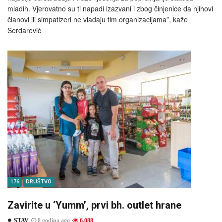
mladih. Vjerovatno su ti napadi izazvani i zbog činjenice da njihovi
članovi ili simpatizeri ne vladaju tim organizacijama”, kaže
Serdarević
176
DRUŠTVO
Zavirite u ‘Yumm’, prvi bh. outlet hrane
STAV
8 godina ago
6.088