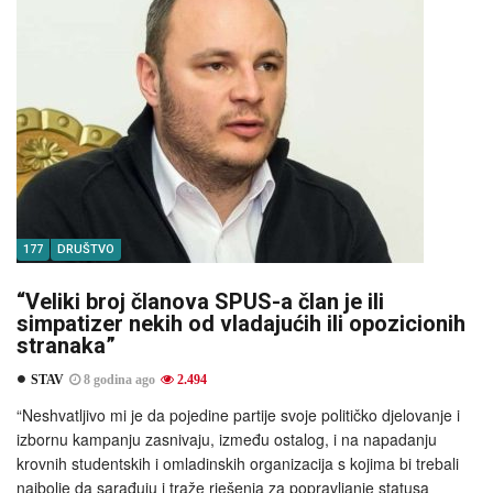
177
DRUŠTVO
“Veliki broj članova SPUS-a član je ili
simpatizer nekih od vladajućih ili opozicionih
stranaka”
STAV
8 godina ago
2.494
“Neshvatljivo mi je da pojedine partije svoje političko djelovanje i
izbornu kampanju zasnivaju, između ostalog, i na napadanju
krovnih studentskih i omladinskih organizacija s kojima bi trebali
najbolje da sarađuju i traže rješenja za popravljanje statusa