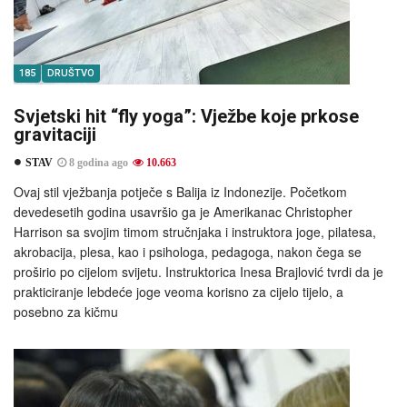
185
DRUŠTVO
Svjetski hit “fly yoga”: Vježbe koje prkose
gravitaciji
STAV
8 godina ago
10.663
Ovaj stil vježbanja potječe s Balija iz Indonezije. Početkom
devedesetih godina usavršio ga je Amerikanac Christopher
Harrison sa svojim timom stručnjaka i instruktora joge, pilatesa,
akrobacija, plesa, kao i psihologa, pedagoga, nakon čega se
proširio po cijelom svijetu. Instruktorica Inesa Brajlović tvrdi da je
prakticiranje lebdeće joge veoma korisno za cijelo tijelo, a
posebno za kičmu