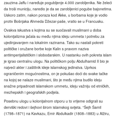
zauzima Jaffu i naređuje pogubljenje 4.000 zarobljenika. Ne želeći
da troši municiju, naredio je da se zarobljenici pogube bajonetima.
Uskoro zatim, nakon poraza kod Akke, u borbama koje je vodio
protiv Bošnjaka Ahmeda Džezar-paše, vratio se u Francusku.
Ovakva iskustva s kojima su se suočavali muslimani u doba
kolonijalizma jačala su među njima ideju ummeta i potrebu za
ujedinjavanjem na lokalnim razinama. Tako su nastali pokreti
političke i oružane borbe koje Kalin s pravom naziva
antiimperijalističkim i slobodarskim. U nastanku ovih pokreta islam
je igrao centralnu ulogu. Na političkom polju Abdulhamid II bio je
najveći akter i zaštitnik ideje islamskog jedinstva. Uprkos
ograničenim mogućnostima, on je pokušao doći do svake tačke
na kojoj se nalaze muslimani, što je među njima budilo ideju
snažne pripadnosti islamskom ummetu, ideju važniju od etničkih,
mezhepskih i geografskih podjela.
Posebnu ulogu u kolonijalnom otporu u to vrijeme odigrali su
derviški redovi i šejhovi širom islamskog svijeta. “Šejh Šamil
(1798–1871) na Kavkazu, Emir Abdulkadir (1808–1883) u Alžiru,