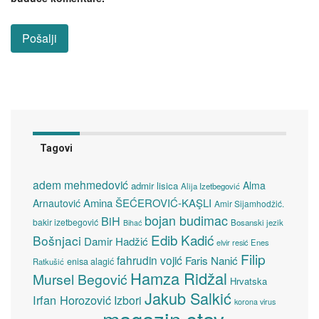
Tagovi
adem mehmedović
Alma
admir lisica
Alija Izetbegović
Amina ŠEĆEROVIĆ-KAŞLI
Arnautović
Amir Sijamhodžić.
bojan budimac
BiH
bakir izetbegović
Bosanski jezik
Bihać
Edib Kadić
Bošnjaci
Damir Hadžić
elvir resić
Enes
Filip
fahrudin vojić
Faris Nanić
enisa alagić
Ratkušić
Hamza Ridžal
Mursel Begović
Hrvatska
Jakub Salkić
Irfan Horozović
Izbori
korona virus