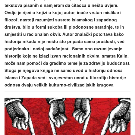
tekstova pisanih s namjerom da čitaoca u nešto uvjere.
Ovdje je riječ o knjizi u kojoj autor, inače vrstan mislilac i
filozof, nastoji razumjeti susrete islamskog i zapadnog
društva, bilo u formi sukoba ili plodonosne saradnje, te ih
smjestiti u racionalan okvir. Autor znalački potcrtava kako
historija nikada nije nešto što pripada samo prošlosti, već
podjednako i našoj sadašnjosti. Samo ono razumijevanje
historije koje ne izlazi izvan racionalnih okvira, smatra Kalin,
može nam pomoći da gradimo temelje za zdraviju budućnost.
Stoga je njegova knjiga ne samo uvod u historiju odnosa
islama i Zapada već i svojevrstan uvod u filozofiju historije
odnosa dvaju velikih kulturno-civilizacijskih krugova