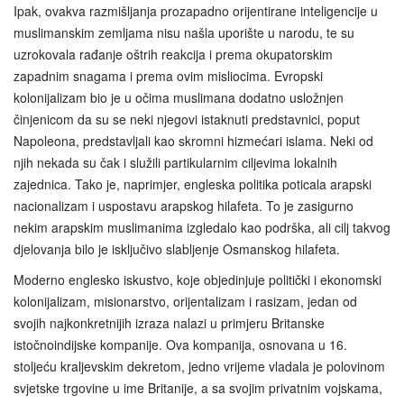
Ipak, ovakva razmišljanja prozapadno orijentirane inteligencije u
muslimanskim zemljama nisu našla uporište u narodu, te su
uzrokovala rađanje oštrih reakcija i prema okupatorskim
zapadnim snagama i prema ovim misliocima. Evropski
kolonijalizam bio je u očima muslimana dodatno usložnjen
činjenicom da su se neki njegovi istaknuti predstavnici, poput
Napoleona, predstavljali kao skromni hizmećari islama. Neki od
njih nekada su čak i služili partikularnim ciljevima lokalnih
zajednica. Tako je, naprimjer, engleska politika poticala arapski
nacionalizam i uspostavu arapskog hilafeta. To je zasigurno
nekim arapskim muslimanima izgledalo kao podrška, ali cilj takvog
djelovanja bilo je isključivo slabljenje Osmanskog hilafeta.
Moderno englesko iskustvo, koje objedinjuje politički i ekonomski
kolonijalizam, misionarstvo, orijentalizam i rasizam, jedan od
svojih najkonkretnijih izraza nalazi u primjeru Britanske
istočnoindijske kompanije. Ova kompanija, osnovana u 16.
stoljeću kraljevskim dekretom, jedno vrijeme vladala je polovinom
svjetske trgovine u ime Britanije, a sa svojim privatnim vojskama,