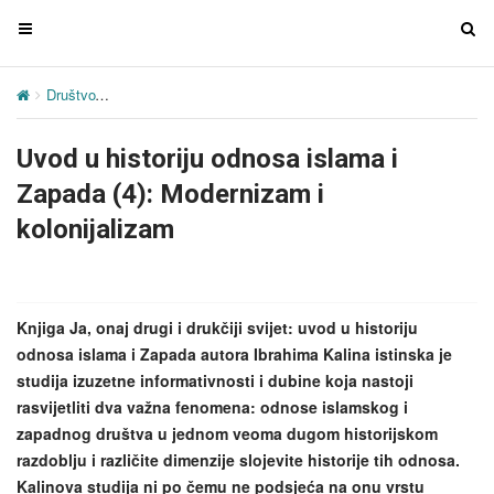
T
T
o
o
g
g
Društvo
Uvod u historiju odnosa islama i Zapada (4): Modernizam i k
g
g
l
l
Uvod u historiju odnosa islama i
e
e
n
n
Zapada (4): Modernizam i
a
a
kolonijalizam
v
v
i
i
g
g
a
a
Knjiga Ja, onaj drugi i drukčiji svijet: uvod u historiju
t
t
odnosa islama i Zapada autora Ibrahima Kalina istinska je
i
i
studija izuzetne informativnosti i dubine koja nastoji
o
o
rasvijetliti dva važna fenomena: odnose islamskog i
n
n
zapadnog društva u jednom veoma dugom historijskom
razdoblju i različite dimenzije slojevite historije tih odnosa.
Kalinova studija ni po čemu ne podsjeća na onu vrstu