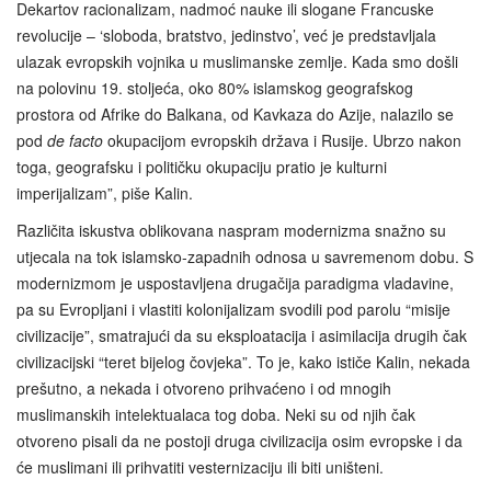
Dekartov racionalizam, nadmoć nauke ili slogane Francuske
revolucije – ‘sloboda, bratstvo, jedinstvo’, već je predstavljala
ulazak evropskih vojnika u muslimanske zemlje. Kada smo došli
na polovinu 19. stoljeća, oko 80% islamskog geografskog
prostora od Afrike do Balkana, od Kavkaza do Azije, nalazilo se
pod
de facto
okupacijom evropskih država i Rusije. Ubrzo nakon
toga, geografsku i političku okupaciju pratio je kulturni
imperijalizam”, piše Kalin.
Različita iskustva oblikovana naspram modernizma snažno su
utjecala na tok islamsko‑zapadnih odnosa u savremenom dobu. S
modernizmom je uspostavljena drugačija paradigma vladavine,
pa su Evropljani i vlastiti kolonijalizam svodili pod parolu “misije
civilizacije”, smatrajući da su eksploatacija i asimilacija drugih čak
civilizacijski “teret bijelog čovjeka”. To je, kako ističe Kalin, nekada
prešutno, a nekada i otvoreno prihvaćeno i od mnogih
muslimanskih intelektualaca tog doba. Neki su od njih čak
otvoreno pisali da ne postoji druga civilizacija osim evropske i da
će muslimani ili prihvatiti vesternizaciju ili biti uništeni.