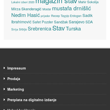
magazin stav
Mahir Sokolija
Lokalni izbori 2020
mustafa drnišlić
Mirza Skenderagić
Mostar
Nedim Hasić
Sadik
Recep Tayyip Erdogan
prijedor
Sarajevo
Ibrahimović
Sandžak
SDA
Safet Pozder
Stav
Turska
Srebrenica
Srbija
Sirija
Impressum
Prodaja
Marketing
Pretplata na digitalno izdanje