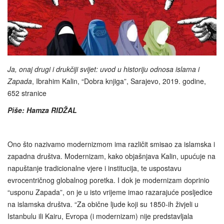
Ja, onaj drugi i drukčiji svijet: uvod u historiju odnosa islama i
Zapada
, Ibrahim Kalin, “Dobra knjiga”, Sarajevo, 2019. godine,
652 stranice
Piše: Hamza RIDŽAL
Ono što nazivamo modernizmom ima različit smisao za islamska i
zapadna društva. Modernizam, kako objašnjava Kalin, upućuje na
napuštanje tradicionalne vjere i institucija, te uspostavu
evrocentričnog globalnog poretka. I dok je modernizam doprinio
“usponu Zapada”, on je u isto vrijeme imao razarajuće posljedice
na islamska društva. “Za obične ljude koji su 1850-ih živjeli u
Istanbulu ili Kairu, Evropa (i modernizam) nije predstavljala