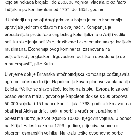
koje su nekada brojale i do 250.000 vojnika, vladala je
de facto
indijskim potkontinentom od 1757. do 1858. godine.
“U historiji ne postoji drugi primjer u kojem je neka kompanija
upravljala jednom državom na ovaj način. Kompanija je
predstavljala predstražu engleskog kolonijalizma u Aziji i vodila
politiku slabljenja političke, društvene i ekonomske snage indijskih
muslimana. Ekonomija ovog kontinenta, zasnovana na
poljoprivredi, engleskom trgovačkom politikom dovedena je do
ruba propasti”, piše Kalin.
U vrijeme dok je Britanska istočnoindijska kompanija potčinjavala
ogromni prostora Indije, Napoleon je kovao planove za okupaciju
Egipta. “Velike se slave stječu jedino na Istoku. Evropa je za ovaj
posao veoma mala”, govorio je Napoleon dok se s 300 brodova,
50.000 vojnika i 151 naučnikom 1. jula 1798. godine iskrcavao na
obali kraj Aleksandrije. Ipak, u borbi s vrućinom, prašinom i
bolestima ubrzo je život izgubilo 10.000 njegovih vojnika. U pohod
na Siriju i Palestinu kreće 1799. godine, gdje biva suočen s
otporom osmanskih vojnika. Na kraju teške dvodnevne borbe