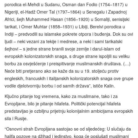
porodica el-Mehdi u Sudanu, Osman dan Fodio (1754–1817) u
Nigeriji, el-Hadž Omer Tal (1797–1864) u Senegalu i Zapadnoj
Africi, šejh Muhammed Hasan (1856–1920) u Somaliji, senisijski
tarikat, i Omer Muhtar (1858–1931) u Libiji, Berelvi porodica u
Indiji – predvodili su islamske pokrete otpora i buđenja. Dok su ovi
ljudi – neki vezani za tekije i medrese, a neki i sami tarikatski
šejhovi – s jedne strane branili svoje zemlje i darul-islam od
evropskih kolonizatorskih snaga, s druge strane ispoljili su veliku
borbu za osvješćenje i preispitivanje muslimanskih društava. (…)
Neće biti pretjerano ako se kaže da su u 19. stoljeću protiv
engleskih, francuskih i italijanskih kolonizatorskih snaga ove grupe
vodile djelotvorniju borbu i od samih država”, ističe Kalin.
Ključno pitanje tog vremena, kako za muslimane, tako i za
Evropljane, bilo je pitanje hilafeta. Politički potencijal hilafeta
predstavljao je ozbiljnu prijetnju kolonijalnim ambicijama evropskih
sila i Rusije.
“Osnovni strah Evropljana sastojao se od sljedećeg: U slučaju da
halifa pozove na džihad i jedinstvo, koga će poslušati muslimani