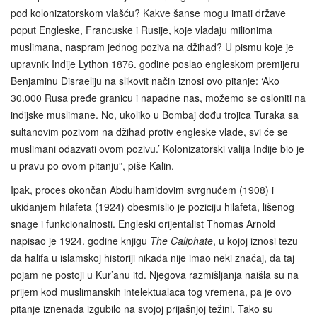
pod kolonizatorskom vlašću? Kakve šanse mogu imati države
poput Engleske, Francuske i Rusije, koje vladaju milionima
muslimana, naspram jednog poziva na džihad? U pismu koje je
upravnik Indije Lython 1876. godine poslao engleskom premijeru
Benjaminu Disraeliju na slikovit način iznosi ovo pitanje: ‘Ako
30.000 Rusa pređe granicu i napadne nas, možemo se osloniti na
indijske muslimane. No, ukoliko u Bombaj dođu trojica Turaka sa
sultanovim pozivom na džihad protiv engleske vlade, svi će se
muslimani odazvati ovom pozivu.’ Kolonizatorski valija Indije bio je
u pravu po ovom pitanju”, piše Kalin.
Ipak, proces okončan Abdulhamidovim svrgnućem (1908) i
ukidanjem hilafeta (1924) obesmislio je poziciju hilafeta, lišenog
snage i funkcionalnosti. Engleski orijentalist Thomas Arnold
napisao je 1924. godine knjigu
The Caliphate
, u kojoj iznosi tezu
da halifa u islamskoj historiji nikada nije imao neki značaj, da taj
pojam ne postoji u Kur’anu itd. Njegova razmišljanja naišla su na
prijem kod muslimanskih intelektualaca tog vremena, pa je ovo
pitanje iznenada izgubilo na svojoj prijašnjoj težini. Tako su